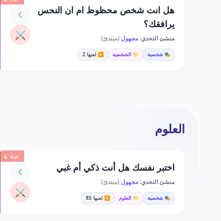
هل انت شخص محظوظ ام ان النحس
يرافقك؟
⚔️
منشئ التحدي:
مجهول
(مبتدئ)
🎭 شخصية
📁 الشخصية
▶️ لعبها 2
العلوم
ترند 🔥
اختبر نفسك هل أنت ذكي أم غبي
منشئ التحدي:
مجهول
(مبتدئ)
⚔️
🎭 شخصية
📁 العلوم
▶️ لعبها 85