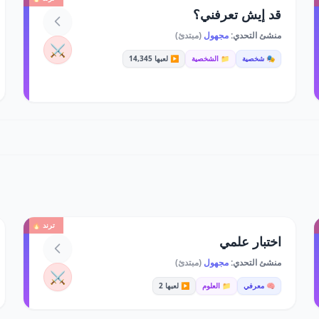
قد إيش تعرفني؟
منشئ التحدي:
مجهول
(مبتدئ)
⚔️
🎭 شخصية
📁 الشخصية
▶️ لعبها 14,345
ترند 🔥
اختبار علمي
منشئ التحدي:
مجهول
(مبتدئ)
⚔️
🧠 معرفي
📁 العلوم
▶️ لعبها 2