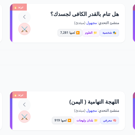
ترند 🔥
هل تنام بالقدر الكافى لجسدك؟
منشئ التحدي:
مجهول
(مبتدئ)
⚔️
🎭 شخصية
📁 العلوم
▶️ لعبها 7,281
ترند 🔥
اللهجة التهامية ( اليمن)
منشئ التحدي:
مجهول
(مبتدئ)
⚔️
🧠 معرفي
📁 بلدان ولهجات
▶️ لعبها 919