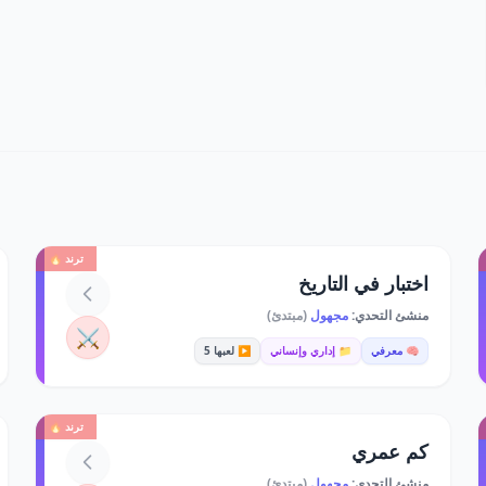
ترند 🔥
اختبار في التاريخ
منشئ التحدي:
مجهول
(مبتدئ)
⚔️
🧠 معرفي
📁 إداري وإنساني
▶️ لعبها 5
ترند 🔥
كم عمري
منشئ التحدي:
مجهول
(مبتدئ)