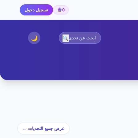
0
🔮
تسجيل دخول
🌙
🔍
عرض جميع التحديات ←