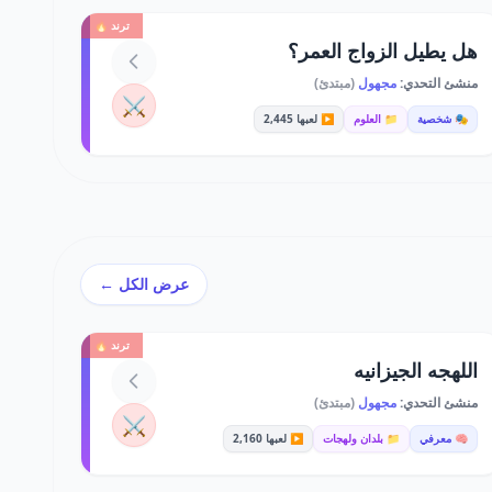
ترند 🔥
هل يطيل الزواج العمر؟
منشئ التحدي:
مجهول
(مبتدئ)
⚔️
🎭 شخصية
📁 العلوم
▶️ لعبها 2,445
عرض الكل ←
ترند 🔥
اللهجه الجيزانيه
منشئ التحدي:
مجهول
(مبتدئ)
⚔️
🧠 معرفي
📁 بلدان ولهجات
▶️ لعبها 2,160