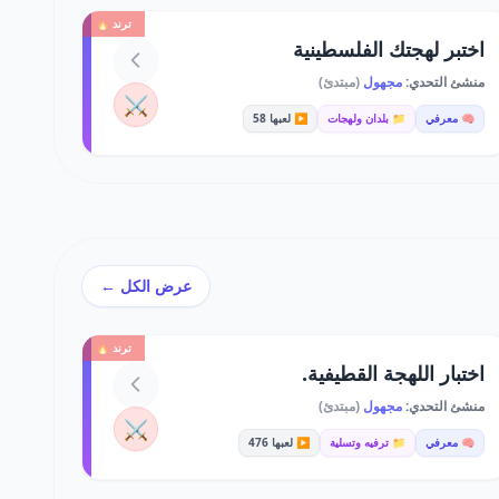
ترند 🔥
اختبر لهجتك الفلسطينية
منشئ التحدي:
مجهول
(مبتدئ)
⚔️
🧠 معرفي
📁 بلدان ولهجات
▶️ لعبها 58
عرض الكل ←
ترند 🔥
اختبار اللهجة القطيفية.
منشئ التحدي:
مجهول
(مبتدئ)
⚔️
🧠 معرفي
📁 ترفيه وتسلية
▶️ لعبها 476