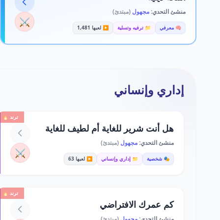
منشئ التحدي:
مجهول
(مبتدئ)
⚔️
🧠 معرفي
📁 ترفيه وتسلية
▶️ لعبها 1,481
إداري وإنساني
ترند 🔥
هل أنت شرير للغاية أم لطيف للغاية
منشئ التحدي:
مجهول
(مبتدئ)
⚔️
🎭 شخصية
📁 إداري وإنساني
▶️ لعبها 63
ترند 🔥
كم عمرك الافتراضي
منشئ التحدي:
مجهول
(مبتدئ)