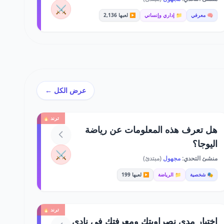
⚔️
🧠 معرفي
📁 إداري وإنساني
▶️ لعبها 2,136
عرض الكل ←
ترند 🔥
هل تعرف هذه المعلومات عن رياضة
اليوجا؟
⚔️
منشئ التحدي:
مجهول
(مبتدئ)
🎭 شخصية
📁 الرياضة
▶️ لعبها 199
ترند 🔥
اختبار مدى نصراويتك ومعرفتك في نادي