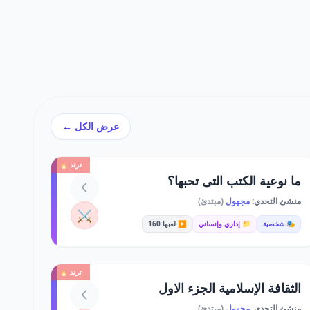
عرض الكل ←
ترند 🔥
ما نوعية الكتب التى تحبها؟
منشئ التحدي:
مجهول
(مبتدئ)
⚔️
🎭 شخصية
📁 إداري وإنساني
▶️ لعبها 160
ترند 🔥
الثقافة الإسلامية الجزء الاول
منشئ التحدي:
مجهول
(مبتدئ)