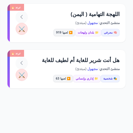
ترند 🔥
اللهجة التهامية ( اليمن)
منشئ التحدي:
مجهول
(مبتدئ)
⚔️
🧠 معرفي
📁 بلدان ولهجات
▶️ لعبها 919
ترند 🔥
هل أنت شرير للغاية أم لطيف للغاية
منشئ التحدي:
مجهول
(مبتدئ)
⚔️
🎭 شخصية
📁 إداري وإنساني
▶️ لعبها 63