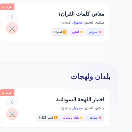
ترند 🔥
معاني كلمات القران١
منشئ التحدي:
مجهول
(مبتدئ)
⚔️
🧠 معرفي
📁 العلوم
▶️ لعبها 6
بلدان ولهجات
ترند 🔥
اختبار اللهجة السودانية
منشئ التحدي:
مجهول
(مبتدئ)
⚔️
🧠 معرفي
📁 بلدان ولهجات
▶️ لعبها 4,428