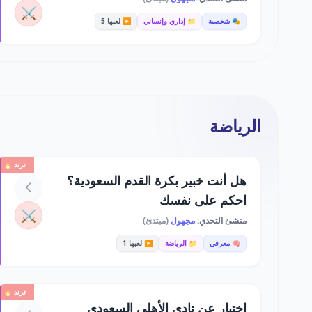
⚔️
🎭 شخصية
📁 إداري وإنساني
▶️ لعبها 5
الرياضة
ترند 🔥
هل أنت خبير بكرة القدم السعودية؟
احكم على نفسك
⚔️
منشئ التحدي:
مجهول
(مبتدئ)
🧠 معرفي
📁 الرياضة
▶️ لعبها 1
ترند 🔥
اختبار عن نادي الأهلي السعودي