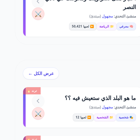
النصر
⚔️
منشئ التحدي:
مجهول
(مبتدئ)
🧠 معرفي
📁 الرياضة
▶️ لعبها 50,421
عرض الكل ←
ترند 🔥
ما هو البلد الذي ستعيش فيه ؟؟
منشئ التحدي:
مجهول
(مبتدئ)
⚔️
🎭 شخصية
📁 الشخصية
▶️ لعبها 12
ترند 🔥