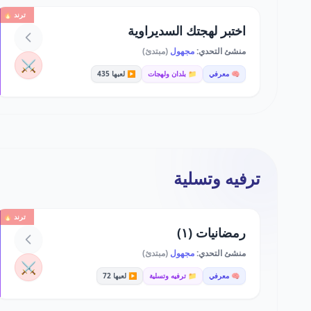
ترند 🔥
اختبر لهجتك السديراوية
منشئ التحدي:
مجهول
(مبتدئ)
⚔️
🧠 معرفي
📁 بلدان ولهجات
▶️ لعبها 435
ترفيه وتسلية
ترند 🔥
رمضانيات (١)
منشئ التحدي:
مجهول
(مبتدئ)
⚔️
🧠 معرفي
📁 ترفيه وتسلية
▶️ لعبها 72