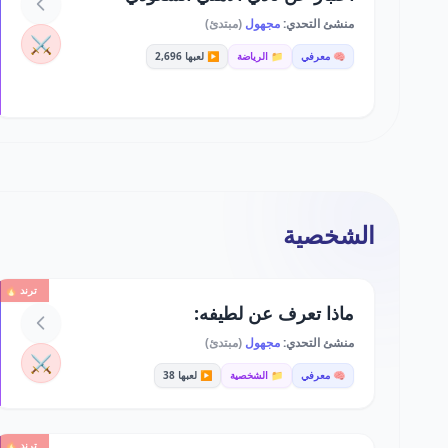
منشئ التحدي:
مجهول
(مبتدئ)
⚔️
🧠 معرفي
📁 الرياضة
▶️ لعبها 2,696
الشخصية
ترند 🔥
ماذا تعرف عن لطيفه:
منشئ التحدي:
مجهول
(مبتدئ)
⚔️
🧠 معرفي
📁 الشخصية
▶️ لعبها 38
ترند 🔥