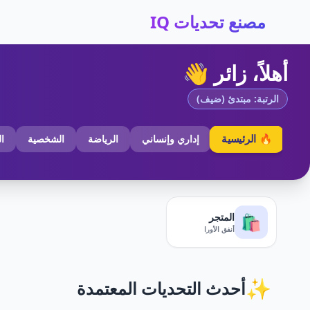
مصنع تحديات IQ
أهلاً، زائر 👋
الرتبة: مبتدئ (ضيف)
🔥 الرئيسية
إداري وإنساني
الرياضة
الشخصية
ا
المتجر
🛍️
أنفق الأورا
✨
أحدث التحديات المعتمدة