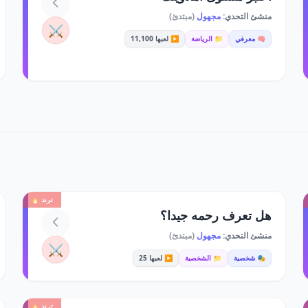
منشئ التحدي:
مجهول
(مبتدئ)
⚔️
🧠 معرفي
📁 الرياضة
▶️ لعبها 11,100
ترند 🔥
هل تعرف رحمه جيدا؟
منشئ التحدي:
مجهول
(مبتدئ)
⚔️
🎭 شخصية
📁 الشخصية
▶️ لعبها 25
ترند 🔥