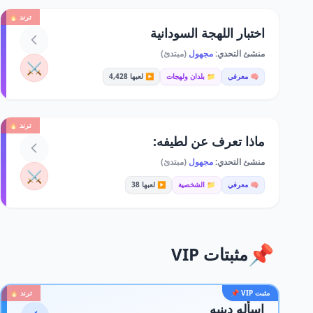
ترند 🔥
اختبار اللهجة السودانية
منشئ التحدي:
مجهول
(مبتدئ)
⚔️
🧠 معرفي
📁 بلدان ولهجات
▶️ لعبها 4,428
ترند 🔥
ماذا تعرف عن لطيفه:
منشئ التحدي:
مجهول
(مبتدئ)
⚔️
🧠 معرفي
📁 الشخصية
▶️ لعبها 38
📌
مثبتات VIP
مثبت VIP 📌
ترند 🔥
اسأله دينيه