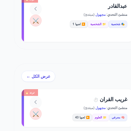
عبدالقادر
منشئ التحدي:
مجهول
(مبتدئ)
⚔️
🎭 شخصية
📁 الشخصية
▶️ لعبها 1
عرض الكل ←
ترند 🔥
غريب القران
⏱️
منشئ التحدي:
مجهول
(مبتدئ)
⚔️
🧠 معرفي
📁 العلوم
▶️ لعبها 43