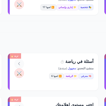
⚔️
🎭 شخصية
📁 إداري وإنساني
▶️ لعبها 17
ترند 🔥
أسئلة في رياضة
⏱️
منشئ التحدي:
مجهول
(مبتدئ)
⚔️
🧠 معرفي
📁 الرياضة
▶️ لعبها 6
ترند 🔥
اختبر مستوى اهلاويتك