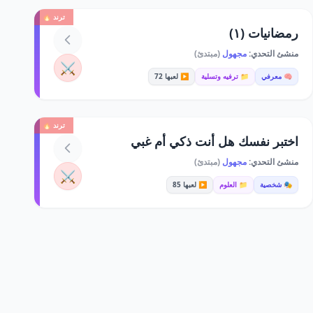
ترند 🔥
رمضانيات (١)
منشئ التحدي:
مجهول
(مبتدئ)
⚔️
🧠 معرفي
📁 ترفيه وتسلية
▶️ لعبها 72
ترند 🔥
اختبر نفسك هل أنت ذكي أم غبي
منشئ التحدي:
مجهول
(مبتدئ)
⚔️
🎭 شخصية
📁 العلوم
▶️ لعبها 85