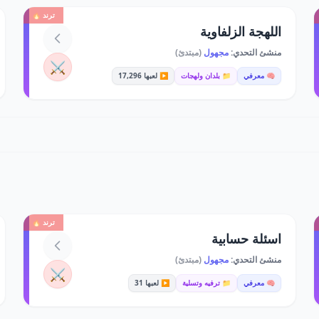
ترند 🔥
اللهجة الزلفاوية
منشئ التحدي:
مجهول
(مبتدئ)
⚔️
🧠 معرفي
📁 بلدان ولهجات
▶️ لعبها 17,296
ترند 🔥
اسئلة حسابية
منشئ التحدي:
مجهول
(مبتدئ)
⚔️
🧠 معرفي
📁 ترفيه وتسلية
▶️ لعبها 31