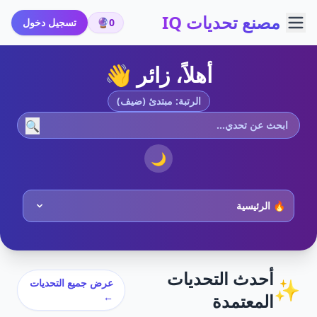
مصنع تحديات IQ
0
🔮
تسجيل دخول
أهلاً، زائر 👋
الرتبة: مبتدئ (ضيف)
🔍
🌙
أحدث التحديات
✨
عرض جميع التحديات
المعتمدة
←