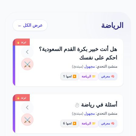
الرياضة
عرض الكل ←
ترند 🔥
هل أنت خبير بكرة القدم السعودية؟
احكم على نفسك
⚔️
منشئ التحدي:
مجهول
(مبتدئ)
🧠 معرفي
📁 الرياضة
▶️ لعبها 1
ترند 🔥
أسئلة في رياضة
⏱️
منشئ التحدي:
مجهول
(مبتدئ)
⚔️
🧠 معرفي
📁 الرياضة
▶️ لعبها 6