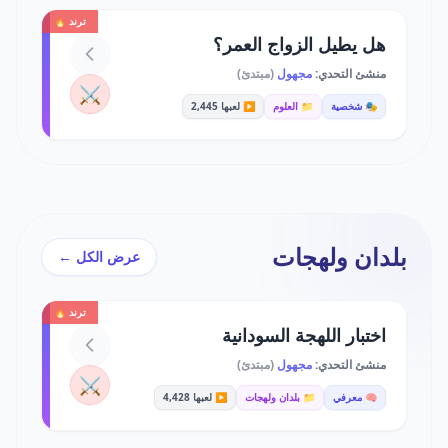
ترند 🔥
هل يطيل الزواج العمر؟
منشئ التحدي:
مجهول
(مبتدئ)
⚔️
🎭 شخصية
📁 العلوم
▶️ لعبها 2,445
بلدان ولهجات
عرض الكل ←
ترند 🔥
اختبار اللهجة السودانية
منشئ التحدي:
مجهول
(مبتدئ)
⚔️
🧠 معرفي
📁 بلدان ولهجات
▶️ لعبها 4,428