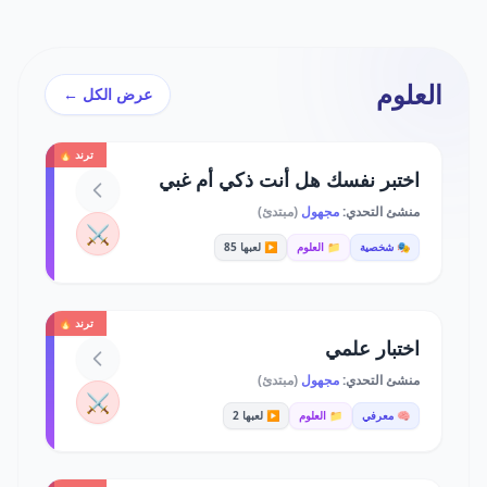
العلوم
عرض الكل ←
ترند 🔥
اختبر نفسك هل أنت ذكي أم غبي
منشئ التحدي:
مجهول
(مبتدئ)
⚔️
🎭 شخصية
📁 العلوم
▶️ لعبها 85
ترند 🔥
اختبار علمي
منشئ التحدي:
مجهول
(مبتدئ)
⚔️
🧠 معرفي
📁 العلوم
▶️ لعبها 2