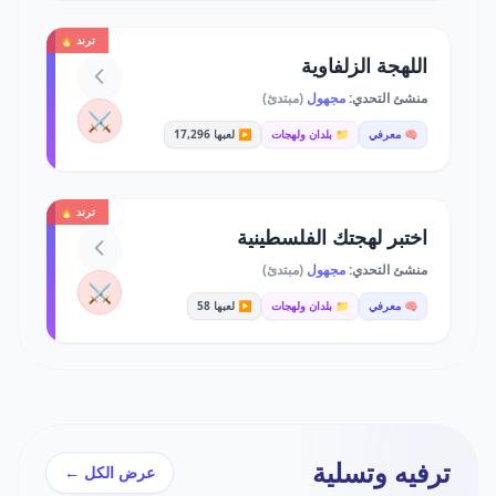
ترند 🔥
اللهجة الزلفاوية
منشئ التحدي:
مجهول
(مبتدئ)
⚔️
🧠 معرفي
📁 بلدان ولهجات
▶️ لعبها 17,296
ترند 🔥
اختبر لهجتك الفلسطينية
منشئ التحدي:
مجهول
(مبتدئ)
⚔️
🧠 معرفي
📁 بلدان ولهجات
▶️ لعبها 58
ترفيه وتسلية
عرض الكل ←