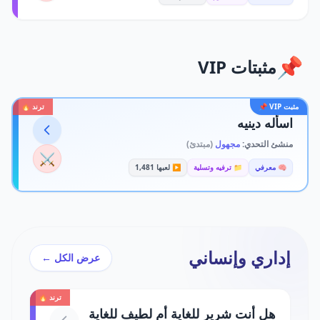
📌
مثبتات VIP
مثبت VIP 📌
ترند 🔥
اسأله دينيه
منشئ التحدي:
مجهول
(مبتدئ)
⚔️
🧠 معرفي
📁 ترفيه وتسلية
▶️ لعبها 1,481
إداري وإنساني
عرض الكل ←
ترند 🔥
هل أنت شرير للغاية أم لطيف للغاية