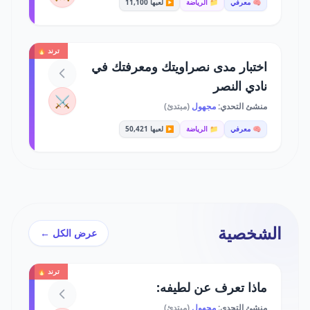
🧠 معرفي
📁 الرياضة
▶️ لعبها 11,100
ترند 🔥
اختبار مدى نصراويتك ومعرفتك في
نادي النصر
⚔️
منشئ التحدي:
مجهول
(مبتدئ)
🧠 معرفي
📁 الرياضة
▶️ لعبها 50,421
الشخصية
عرض الكل ←
ترند 🔥
ماذا تعرف عن لطيفه:
منشئ التحدي:
مجهول
(مبتدئ)