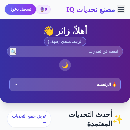
مصنع تحديات IQ
0
🔮
تسجيل دخول
أهلاً، زائر 👋
الرتبة: مبتدئ (ضيف)
🔍
🌙
أحدث التحديات
✨
عرض جميع التحديات
المعتمدة
←