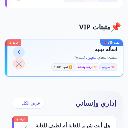
📌
مثبتات VIP
مثبت VIP 📌
ترند 🔥
اسأله دينيه
منشئ التحدي:
مجهول
(مبتدئ)
⚔️
🧠 معرفي
📁 ترفيه وتسلية
▶️ لعبها 1,481
إداري وإنساني
عرض الكل ←
ترند 🔥
هل أنت شرير للغاية أم لطيف للغاية