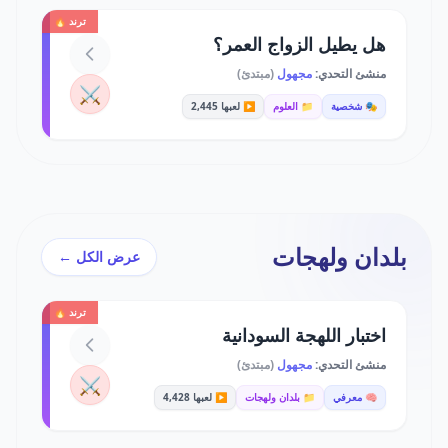
ترند 🔥
هل يطيل الزواج العمر؟
منشئ التحدي:
مجهول
(مبتدئ)
⚔️
🎭 شخصية
📁 العلوم
▶️ لعبها 2,445
بلدان ولهجات
عرض الكل ←
ترند 🔥
اختبار اللهجة السودانية
منشئ التحدي:
مجهول
(مبتدئ)
⚔️
🧠 معرفي
📁 بلدان ولهجات
▶️ لعبها 4,428