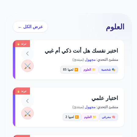
العلوم
عرض الكل ←
ترند 🔥
اختبر نفسك هل أنت ذكي أم غبي
منشئ التحدي:
مجهول
(مبتدئ)
⚔️
🎭 شخصية
📁 العلوم
▶️ لعبها 85
ترند 🔥
اختبار علمي
منشئ التحدي:
مجهول
(مبتدئ)
⚔️
🧠 معرفي
📁 العلوم
▶️ لعبها 2