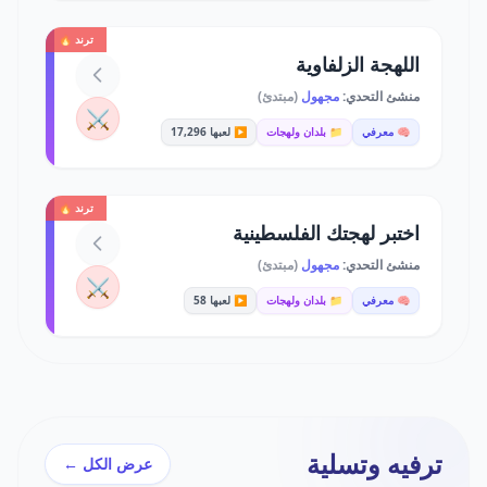
ترند 🔥
اللهجة الزلفاوية
منشئ التحدي:
مجهول
(مبتدئ)
⚔️
🧠 معرفي
📁 بلدان ولهجات
▶️ لعبها 17,296
ترند 🔥
اختبر لهجتك الفلسطينية
منشئ التحدي:
مجهول
(مبتدئ)
⚔️
🧠 معرفي
📁 بلدان ولهجات
▶️ لعبها 58
ترفيه وتسلية
عرض الكل ←