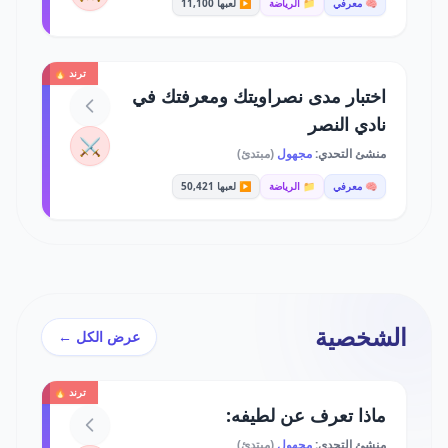
🧠 معرفي
📁 الرياضة
▶️ لعبها 11,100
ترند 🔥
اختبار مدى نصراويتك ومعرفتك في
نادي النصر
⚔️
منشئ التحدي:
مجهول
(مبتدئ)
🧠 معرفي
📁 الرياضة
▶️ لعبها 50,421
الشخصية
عرض الكل ←
ترند 🔥
ماذا تعرف عن لطيفه:
منشئ التحدي:
مجهول
(مبتدئ)