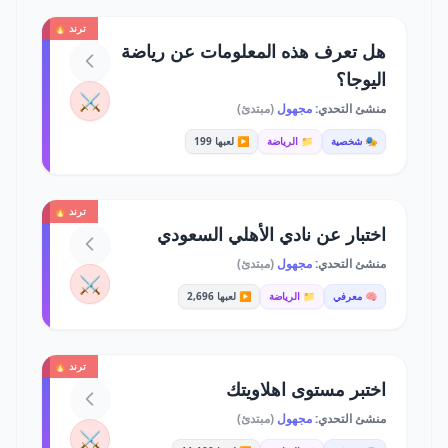
ترند 🔥
هل تعرف هذه المعلومات عن رياضة
اليوجا؟
⚔️
منشئ التحدي:
مجهول
(مبتدئ)
🎭 شخصية
📁 الرياضة
▶️ لعبها 199
ترند 🔥
اختبار عن نادي الأهلي السعودي
منشئ التحدي:
مجهول
(مبتدئ)
⚔️
🧠 معرفي
📁 الرياضة
▶️ لعبها 2,696
ترند 🔥
اختبر مستوى اهلاويتك
منشئ التحدي:
مجهول
(مبتدئ)
⚔️