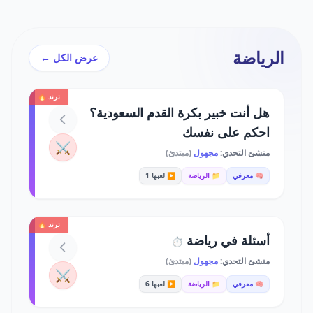
الرياضة
عرض الكل ←
ترند 🔥
هل أنت خبير بكرة القدم السعودية؟
احكم على نفسك
⚔️
منشئ التحدي:
مجهول
(مبتدئ)
🧠 معرفي
📁 الرياضة
▶️ لعبها 1
ترند 🔥
أسئلة في رياضة
⏱️
منشئ التحدي:
مجهول
(مبتدئ)
⚔️
🧠 معرفي
📁 الرياضة
▶️ لعبها 6