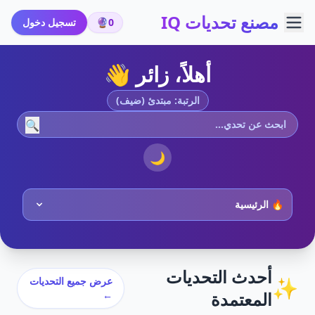
مصنع تحديات IQ
0
🔮
تسجيل دخول
أهلاً، زائر 👋
الرتبة: مبتدئ (ضيف)
🔍
🌙
أحدث التحديات
✨
عرض جميع التحديات
المعتمدة
←