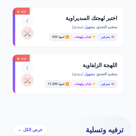
ترند 🔥
اختبر لهجتك السديراوية
منشئ التحدي:
مجهول
(مبتدئ)
⚔️
🧠 معرفي
📁 بلدان ولهجات
▶️ لعبها 435
ترند 🔥
اللهجة الزلفاوية
منشئ التحدي:
مجهول
(مبتدئ)
⚔️
🧠 معرفي
📁 بلدان ولهجات
▶️ لعبها 17,296
ترفيه وتسلية
عرض الكل ←