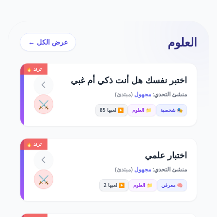
العلوم
عرض الكل ←
ترند 🔥
اختبر نفسك هل أنت ذكي أم غبي
منشئ التحدي:
مجهول
(مبتدئ)
⚔️
🎭 شخصية
📁 العلوم
▶️ لعبها 85
ترند 🔥
اختبار علمي
منشئ التحدي:
مجهول
(مبتدئ)
⚔️
🧠 معرفي
📁 العلوم
▶️ لعبها 2