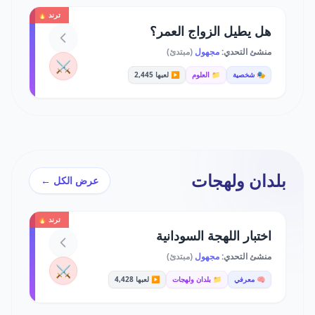
ترند 🔥
هل يطيل الزواج العمر؟
منشئ التحدي:
مجهول
(مبتدئ)
⚔️
🎭 شخصية
📁 العلوم
▶️ لعبها 2,445
بلدان ولهجات
عرض الكل ←
ترند 🔥
اختبار اللهجة السودانية
منشئ التحدي:
مجهول
(مبتدئ)
⚔️
🧠 معرفي
📁 بلدان ولهجات
▶️ لعبها 4,428