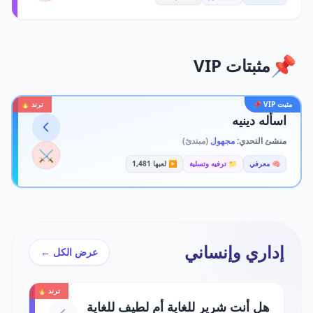
📌
مثبتات VIP
مثبت VIP 📌
ترند 🔥
اسأله دينيه
منشئ التحدي:
مجهول
(مبتدئ)
⚔️
🧠 معرفي
📁 ترفيه وتسلية
▶️ لعبها 1,481
إداري وإنساني
عرض الكل ←
ترند 🔥
هل أنت شرير للغاية أم لطيف للغاية