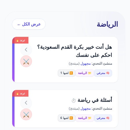
الرياضة
عرض الكل ←
ترند 🔥
هل أنت خبير بكرة القدم السعودية؟
احكم على نفسك
⚔️
منشئ التحدي:
مجهول
(مبتدئ)
🧠 معرفي
📁 الرياضة
▶️ لعبها 1
ترند 🔥
أسئلة في رياضة
⏱️
منشئ التحدي:
مجهول
(مبتدئ)
⚔️
🧠 معرفي
📁 الرياضة
▶️ لعبها 6