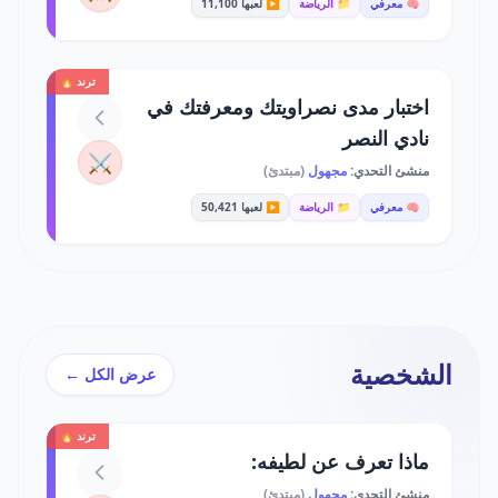
🧠 معرفي
📁 الرياضة
▶️ لعبها 11,100
ترند 🔥
اختبار مدى نصراويتك ومعرفتك في
نادي النصر
⚔️
منشئ التحدي:
مجهول
(مبتدئ)
🧠 معرفي
📁 الرياضة
▶️ لعبها 50,421
الشخصية
عرض الكل ←
ترند 🔥
ماذا تعرف عن لطيفه:
منشئ التحدي:
مجهول
(مبتدئ)