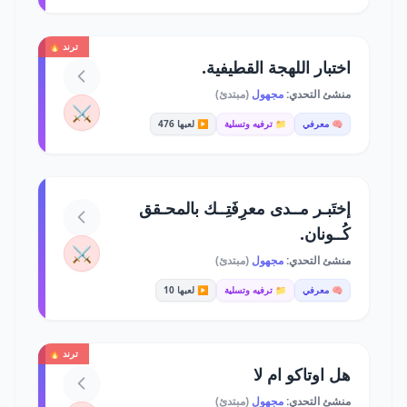
ترند 🔥
اختبار اللهجة القطيفية.
منشئ التحدي:
مجهول
(مبتدئ)
⚔️
🧠 معرفي
📁 ترفيه وتسلية
▶️ لعبها 476
إختَبـر مــدى معرِفَتِــك بالمحـقق
كُــونان.
⚔️
منشئ التحدي:
مجهول
(مبتدئ)
🧠 معرفي
📁 ترفيه وتسلية
▶️ لعبها 10
ترند 🔥
هل اوتاكو ام لا
منشئ التحدي:
مجهول
(مبتدئ)