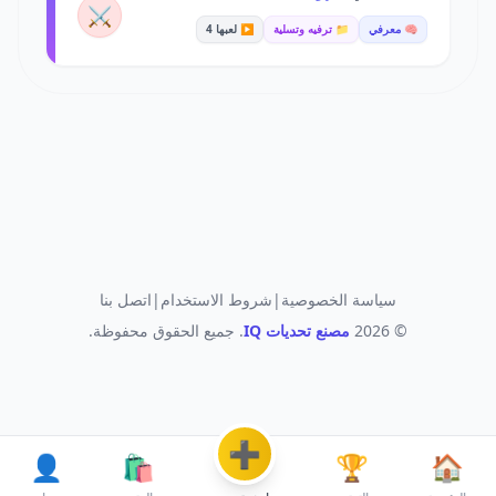
⚔️
🧠 معرفي
📁 ترفيه وتسلية
▶️ لعبها 4
سياسة الخصوصية
|
شروط الاستخدام
|
اتصل بنا
© 2026
مصنع تحديات IQ
. جميع الحقوق محفوظة.
➕
👤
🛍️
🏆
🏠