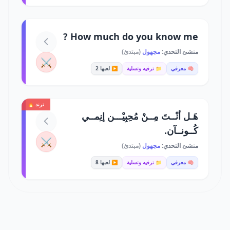
How much do you know me ?
منشئ التحدي:
مجهول
(مبتدئ)
⚔️
🧠 معرفي
📁 ترفيه وتسلية
▶️ لعبها 2
ترند 🔥
هَـل أنْــتَ مِــنْ مُحِبِيْـــن إنِمــي
كُــونــآن.
⚔️
منشئ التحدي:
مجهول
(مبتدئ)
🧠 معرفي
📁 ترفيه وتسلية
▶️ لعبها 8