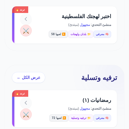
ترند 🔥
اختبر لهجتك الفلسطينية
منشئ التحدي:
مجهول
(مبتدئ)
⚔️
🧠 معرفي
📁 بلدان ولهجات
▶️ لعبها 58
ترفيه وتسلية
عرض الكل ←
ترند 🔥
رمضانيات (١)
منشئ التحدي:
مجهول
(مبتدئ)
⚔️
🧠 معرفي
📁 ترفيه وتسلية
▶️ لعبها 72