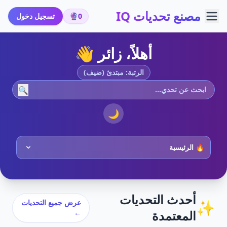
مصنع تحديات IQ
0
🔮
تسجيل دخول
أهلاً، زائر 👋
الرتبة: مبتدئ (ضيف)
🔍
🌙
أحدث التحديات
✨
عرض جميع التحديات
المعتمدة
←