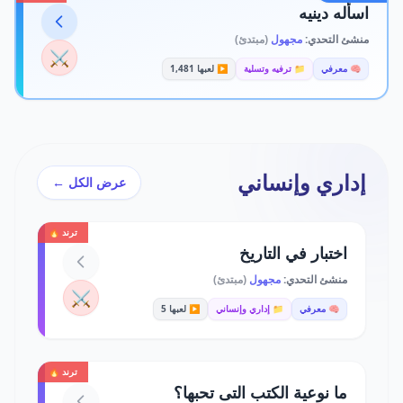
اسأله دينيه
منشئ التحدي:
مجهول
(مبتدئ)
⚔️
🧠 معرفي
📁 ترفيه وتسلية
▶️ لعبها 1,481
إداري وإنساني
عرض الكل ←
ترند 🔥
اختبار في التاريخ
منشئ التحدي:
مجهول
(مبتدئ)
⚔️
🧠 معرفي
📁 إداري وإنساني
▶️ لعبها 5
ترند 🔥
ما نوعية الكتب التى تحبها؟