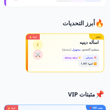
🔥
أبرز التحديات
مميز ⭐
ترند 🔥
اسأله دينيه
منشئ التحدي:
مجهول
(مبتدئ)
⚔️
🧠 معرفي
📁 ترفيه وتسلية
▶️ لعبها 1,481
📌
مثبتات VIP
مثبت VIP 📌
ترند 🔥