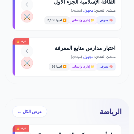
الثقافة الإسلامية الجزء الاول
منشئ التحدي:
مجهول
(مبتدئ)
⚔️
🧠 معرفي
📁 إداري وإنساني
▶️ لعبها 2,136
ترند 🔥
اختبار مدارس منابع المعرفة
منشئ التحدي:
مجهول
(مبتدئ)
⚔️
🧠 معرفي
📁 إداري وإنساني
▶️ لعبها 66
الرياضة
عرض الكل ←
ترند 🔥