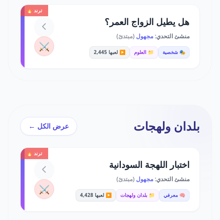
ترند 🔥
هل يطيل الزواج العمر؟
منشئ التحدي:
مجهول
(مبتدئ)
⚔️
🎭 شخصية
📁 العلوم
▶️ لعبها 2,445
بلدان ولهجات
عرض الكل ←
ترند 🔥
اختبار اللهجة السودانية
منشئ التحدي:
مجهول
(مبتدئ)
⚔️
🧠 معرفي
📁 بلدان ولهجات
▶️ لعبها 4,428