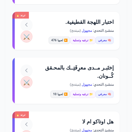
ترند 🔥
اختبار اللهجة القطيفية.
منشئ التحدي:
مجهول
(مبتدئ)
⚔️
🧠 معرفي
📁 ترفيه وتسلية
▶️ لعبها 476
إختَبـر مــدى معرِفَتِــك بالمحـقق
كُــونان.
⚔️
منشئ التحدي:
مجهول
(مبتدئ)
🧠 معرفي
📁 ترفيه وتسلية
▶️ لعبها 10
ترند 🔥
هل اوتاكو ام لا
منشئ التحدي:
مجهول
(مبتدئ)