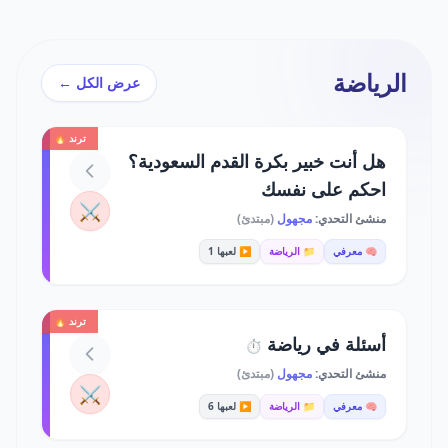
الرياضة
عرض الكل ←
ترند 🔥
هل أنت خبير بكرة القدم السعودية؟
احكم على نفسك
⚔️
منشئ التحدي:
مجهول
(مبتدئ)
🧠 معرفي
📁 الرياضة
▶️ لعبها 1
ترند 🔥
أسئلة في رياضة
⏱️
منشئ التحدي:
مجهول
(مبتدئ)
⚔️
🧠 معرفي
📁 الرياضة
▶️ لعبها 6