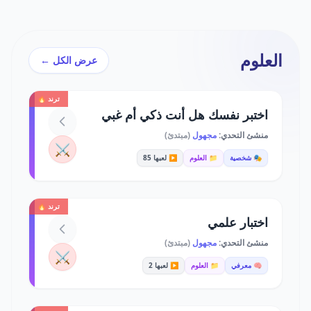
العلوم
عرض الكل ←
ترند 🔥
اختبر نفسك هل أنت ذكي أم غبي
منشئ التحدي:
مجهول
(مبتدئ)
⚔️
🎭 شخصية
📁 العلوم
▶️ لعبها 85
ترند 🔥
اختبار علمي
منشئ التحدي:
مجهول
(مبتدئ)
⚔️
🧠 معرفي
📁 العلوم
▶️ لعبها 2