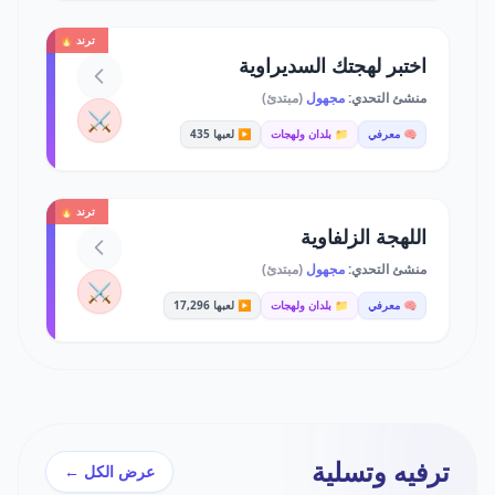
ترند 🔥
اختبر لهجتك السديراوية
منشئ التحدي:
مجهول
(مبتدئ)
⚔️
🧠 معرفي
📁 بلدان ولهجات
▶️ لعبها 435
ترند 🔥
اللهجة الزلفاوية
منشئ التحدي:
مجهول
(مبتدئ)
⚔️
🧠 معرفي
📁 بلدان ولهجات
▶️ لعبها 17,296
ترفيه وتسلية
عرض الكل ←