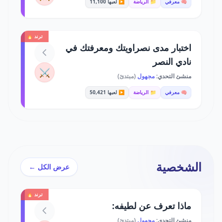
🧠 معرفي
📁 الرياضة
▶️ لعبها 11,100
ترند 🔥
اختبار مدى نصراويتك ومعرفتك في
نادي النصر
⚔️
منشئ التحدي:
مجهول
(مبتدئ)
🧠 معرفي
📁 الرياضة
▶️ لعبها 50,421
الشخصية
عرض الكل ←
ترند 🔥
ماذا تعرف عن لطيفه:
منشئ التحدي:
مجهول
(مبتدئ)