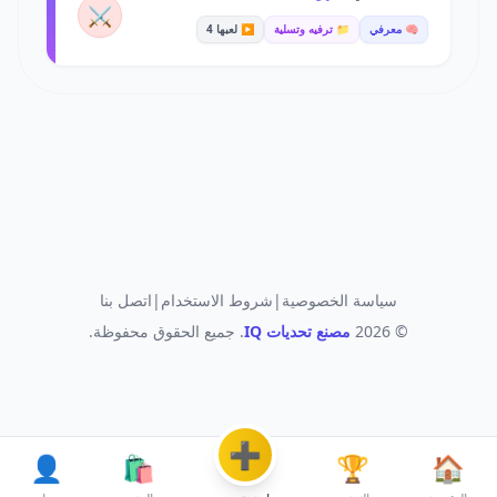
⚔️
🧠 معرفي
📁 ترفيه وتسلية
▶️ لعبها 4
سياسة الخصوصية
|
شروط الاستخدام
|
اتصل بنا
© 2026
مصنع تحديات IQ
. جميع الحقوق محفوظة.
➕
👤
🛍️
🏆
🏠