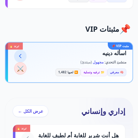
📌
مثبتات VIP
مثبت VIP 📌
ترند 🔥
اسأله دينيه
منشئ التحدي:
مجهول
(مبتدئ)
⚔️
🧠 معرفي
📁 ترفيه وتسلية
▶️ لعبها 1,482
إداري وإنساني
عرض الكل ←
ترند 🔥
هل أنت شرير للغاية أم لطيف للغاية