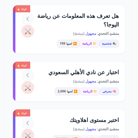
ترند 🔥
هل تعرف هذه المعلومات عن رياضة
اليوجا؟
⚔️
منشئ التحدي:
مجهول
(مبتدئ)
🎭 شخصية
📁 الرياضة
▶️ لعبها 199
ترند 🔥
اختبار عن نادي الأهلي السعودي
منشئ التحدي:
مجهول
(مبتدئ)
⚔️
🧠 معرفي
📁 الرياضة
▶️ لعبها 2,696
ترند 🔥
اختبر مستوى اهلاويتك
منشئ التحدي:
مجهول
(مبتدئ)
⚔️