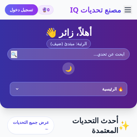
مصنع تحديات IQ
0
🔮
تسجيل دخول
أهلاً، زائر 👋
الرتبة: مبتدئ (ضيف)
🔍
🌙
أحدث التحديات
✨
عرض جميع التحديات
المعتمدة
←