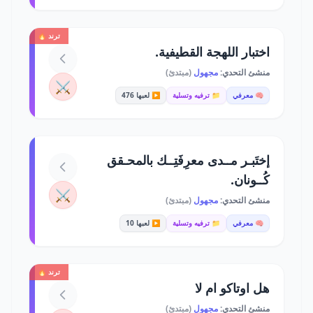
ترند 🔥
اختبار اللهجة القطيفية.
منشئ التحدي:
مجهول
(مبتدئ)
⚔️
🧠 معرفي
📁 ترفيه وتسلية
▶️ لعبها 476
إختَبـر مــدى معرِفَتِــك بالمحـقق
كُــونان.
⚔️
منشئ التحدي:
مجهول
(مبتدئ)
🧠 معرفي
📁 ترفيه وتسلية
▶️ لعبها 10
ترند 🔥
هل اوتاكو ام لا
منشئ التحدي:
مجهول
(مبتدئ)