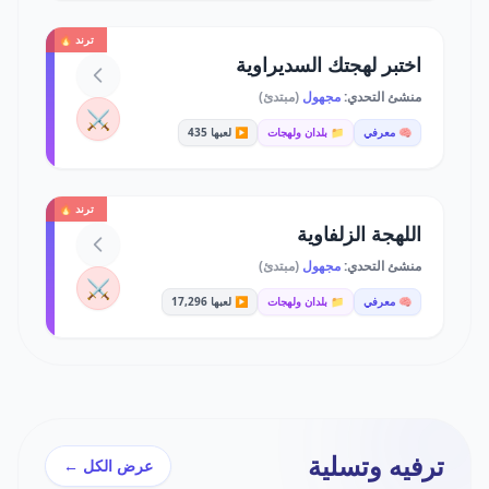
ترند 🔥
اختبر لهجتك السديراوية
منشئ التحدي:
مجهول
(مبتدئ)
⚔️
🧠 معرفي
📁 بلدان ولهجات
▶️ لعبها 435
ترند 🔥
اللهجة الزلفاوية
منشئ التحدي:
مجهول
(مبتدئ)
⚔️
🧠 معرفي
📁 بلدان ولهجات
▶️ لعبها 17,296
ترفيه وتسلية
عرض الكل ←