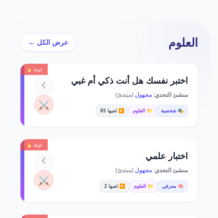
العلوم
عرض الكل ←
ترند 🔥
اختبر نفسك هل أنت ذكي أم غبي
منشئ التحدي:
مجهول
(مبتدئ)
⚔️
🎭 شخصية
📁 العلوم
▶️ لعبها 85
ترند 🔥
اختبار علمي
منشئ التحدي:
مجهول
(مبتدئ)
⚔️
🧠 معرفي
📁 العلوم
▶️ لعبها 2