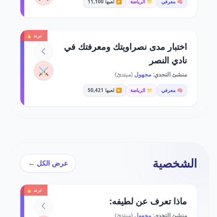
🧠 معرفي
📁 الرياضة
▶️ لعبها 11,100
ترند 🔥
اختبار مدى نصراويتك ومعرفتك في
نادي النصر
⚔️
منشئ التحدي:
مجهول
(مبتدئ)
🧠 معرفي
📁 الرياضة
▶️ لعبها 50,421
الشخصية
عرض الكل ←
ترند 🔥
ماذا تعرف عن لطيفه:
منشئ التحدي:
مجهول
(مبتدئ)