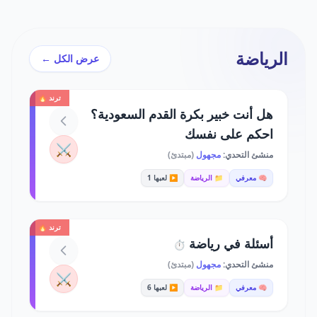
الرياضة
عرض الكل ←
ترند 🔥
هل أنت خبير بكرة القدم السعودية؟
احكم على نفسك
⚔️
منشئ التحدي:
مجهول
(مبتدئ)
🧠 معرفي
📁 الرياضة
▶️ لعبها 1
ترند 🔥
أسئلة في رياضة
⏱️
منشئ التحدي:
مجهول
(مبتدئ)
⚔️
🧠 معرفي
📁 الرياضة
▶️ لعبها 6