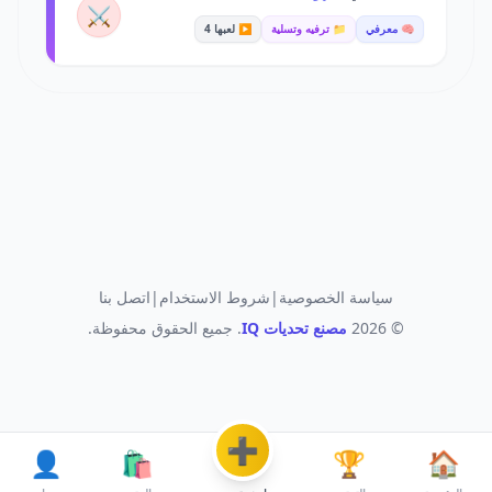
⚔️
🧠 معرفي
📁 ترفيه وتسلية
▶️ لعبها 4
سياسة الخصوصية
|
شروط الاستخدام
|
اتصل بنا
© 2026
مصنع تحديات IQ
. جميع الحقوق محفوظة.
➕
👤
🛍️
🏆
🏠