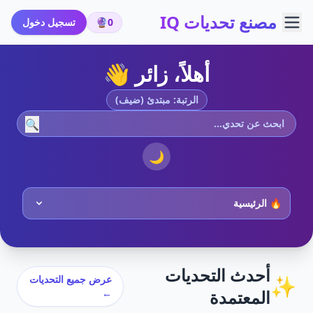
مصنع تحديات IQ
0
🔮
تسجيل دخول
أهلاً، زائر 👋
الرتبة: مبتدئ (ضيف)
🔍
🌙
أحدث التحديات
✨
عرض جميع التحديات
المعتمدة
←