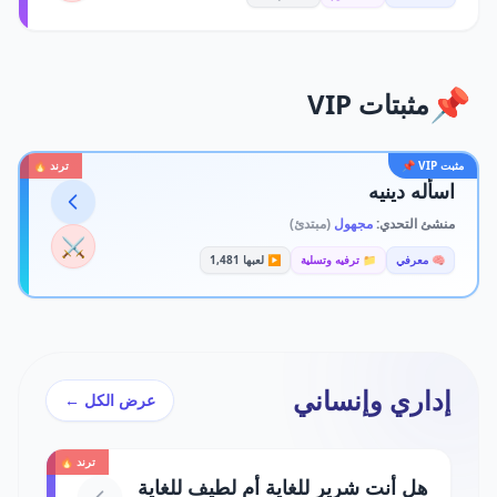
📌
مثبتات VIP
مثبت VIP 📌
ترند 🔥
اسأله دينيه
منشئ التحدي:
مجهول
(مبتدئ)
⚔️
🧠 معرفي
📁 ترفيه وتسلية
▶️ لعبها 1,481
إداري وإنساني
عرض الكل ←
ترند 🔥
هل أنت شرير للغاية أم لطيف للغاية