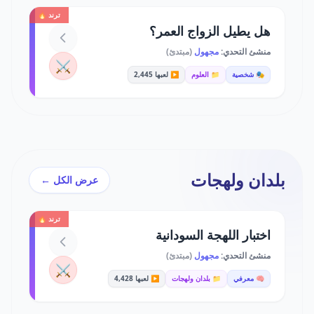
ترند 🔥
هل يطيل الزواج العمر؟
منشئ التحدي:
مجهول
(مبتدئ)
⚔️
🎭 شخصية
📁 العلوم
▶️ لعبها 2,445
بلدان ولهجات
عرض الكل ←
ترند 🔥
اختبار اللهجة السودانية
منشئ التحدي:
مجهول
(مبتدئ)
⚔️
🧠 معرفي
📁 بلدان ولهجات
▶️ لعبها 4,428