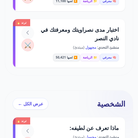
🧠 معرفي
📁 الرياضة
▶️ لعبها 11,100
ترند 🔥
اختبار مدى نصراويتك ومعرفتك في
نادي النصر
⚔️
منشئ التحدي:
مجهول
(مبتدئ)
🧠 معرفي
📁 الرياضة
▶️ لعبها 50,421
الشخصية
عرض الكل ←
ترند 🔥
ماذا تعرف عن لطيفه:
منشئ التحدي:
مجهول
(مبتدئ)