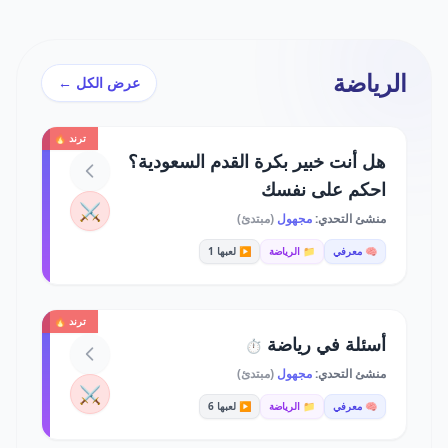
الرياضة
عرض الكل ←
ترند 🔥
هل أنت خبير بكرة القدم السعودية؟
احكم على نفسك
⚔️
منشئ التحدي:
مجهول
(مبتدئ)
🧠 معرفي
📁 الرياضة
▶️ لعبها 1
ترند 🔥
أسئلة في رياضة
⏱️
منشئ التحدي:
مجهول
(مبتدئ)
⚔️
🧠 معرفي
📁 الرياضة
▶️ لعبها 6