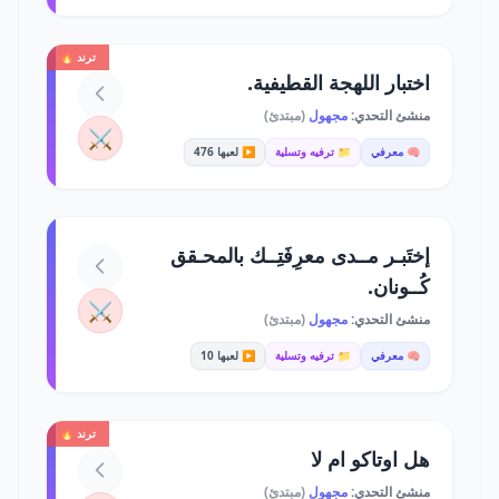
ترند 🔥
اختبار اللهجة القطيفية.
منشئ التحدي:
مجهول
(مبتدئ)
⚔️
🧠 معرفي
📁 ترفيه وتسلية
▶️ لعبها 476
إختَبـر مــدى معرِفَتِــك بالمحـقق
كُــونان.
⚔️
منشئ التحدي:
مجهول
(مبتدئ)
🧠 معرفي
📁 ترفيه وتسلية
▶️ لعبها 10
ترند 🔥
هل اوتاكو ام لا
منشئ التحدي:
مجهول
(مبتدئ)