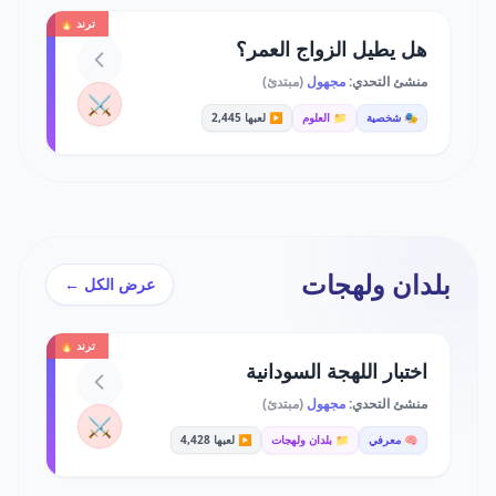
ترند 🔥
هل يطيل الزواج العمر؟
منشئ التحدي:
مجهول
(مبتدئ)
⚔️
🎭 شخصية
📁 العلوم
▶️ لعبها 2,445
بلدان ولهجات
عرض الكل ←
ترند 🔥
اختبار اللهجة السودانية
منشئ التحدي:
مجهول
(مبتدئ)
⚔️
🧠 معرفي
📁 بلدان ولهجات
▶️ لعبها 4,428