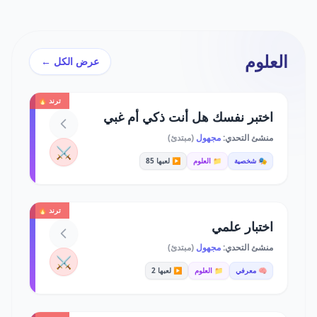
العلوم
عرض الكل ←
ترند 🔥
اختبر نفسك هل أنت ذكي أم غبي
منشئ التحدي:
مجهول
(مبتدئ)
⚔️
🎭 شخصية
📁 العلوم
▶️ لعبها 85
ترند 🔥
اختبار علمي
منشئ التحدي:
مجهول
(مبتدئ)
⚔️
🧠 معرفي
📁 العلوم
▶️ لعبها 2