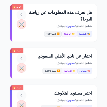
ترند 🔥
هل تعرف هذه المعلومات عن رياضة
اليوجا؟
⚔️
منشئ التحدي:
مجهول
(مبتدئ)
🎭 شخصية
📁 الرياضة
▶️ لعبها 199
ترند 🔥
اختبار عن نادي الأهلي السعودي
منشئ التحدي:
مجهول
(مبتدئ)
⚔️
🧠 معرفي
📁 الرياضة
▶️ لعبها 2,696
ترند 🔥
اختبر مستوى اهلاويتك
منشئ التحدي:
مجهول
(مبتدئ)
⚔️