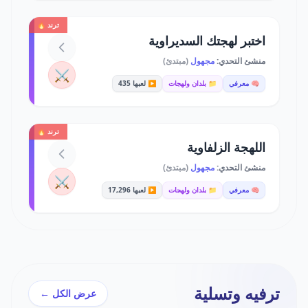
ترند 🔥
اختبر لهجتك السديراوية
منشئ التحدي:
مجهول
(مبتدئ)
⚔️
🧠 معرفي
📁 بلدان ولهجات
▶️ لعبها 435
ترند 🔥
اللهجة الزلفاوية
منشئ التحدي:
مجهول
(مبتدئ)
⚔️
🧠 معرفي
📁 بلدان ولهجات
▶️ لعبها 17,296
ترفيه وتسلية
عرض الكل ←