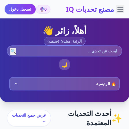
مصنع تحديات IQ
0
🔮
تسجيل دخول
أهلاً، زائر 👋
الرتبة: مبتدئ (ضيف)
🔍
🌙
أحدث التحديات
✨
عرض جميع التحديات
المعتمدة
←