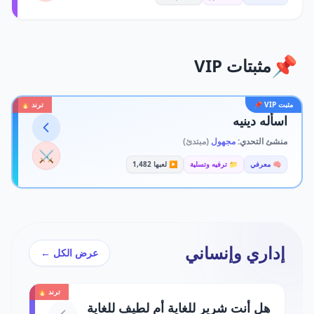
📌
مثبتات VIP
مثبت VIP 📌
ترند 🔥
اسأله دينيه
منشئ التحدي:
مجهول
(مبتدئ)
⚔️
🧠 معرفي
📁 ترفيه وتسلية
▶️ لعبها 1,482
إداري وإنساني
عرض الكل ←
ترند 🔥
هل أنت شرير للغاية أم لطيف للغاية