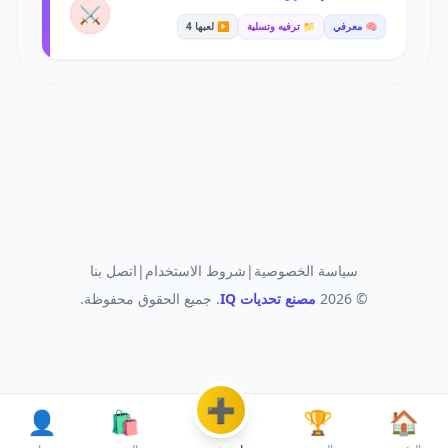
⚔️
🧠 معرفي
📁 ترفيه وتسلية
▶️ لعبها 4
سياسة الخصوصية
|
شروط الاستخدام
|
اتصل بنا
© 2026
مصنع تحديات IQ
. جميع الحقوق محفوظة.
➕
👤
🛍️
🏆
🏠