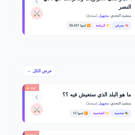
النصر
⚔️
منشئ التحدي:
مجهول
(مبتدئ)
🧠 معرفي
📁 الرياضة
▶️ لعبها 50,421
عرض الكل ←
ترند 🔥
ما هو البلد الذي ستعيش فيه ؟؟
منشئ التحدي:
مجهول
(مبتدئ)
⚔️
🎭 شخصية
📁 الشخصية
▶️ لعبها 12
ترند 🔥