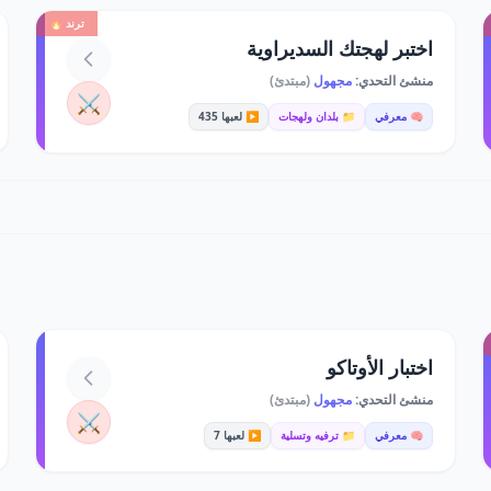
ترند 🔥
اختبر لهجتك السديراوية
منشئ التحدي:
مجهول
(مبتدئ)
⚔️
🧠 معرفي
📁 بلدان ولهجات
▶️ لعبها 435
اختبار الأوتاكو
منشئ التحدي:
مجهول
(مبتدئ)
⚔️
🧠 معرفي
📁 ترفيه وتسلية
▶️ لعبها 7