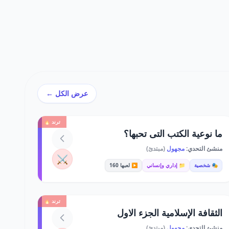
عرض الكل ←
ترند 🔥
ما نوعية الكتب التى تحبها؟
منشئ التحدي:
مجهول
(مبتدئ)
⚔️
🎭 شخصية
📁 إداري وإنساني
▶️ لعبها 160
ترند 🔥
الثقافة الإسلامية الجزء الاول
منشئ التحدي:
مجهول
(مبتدئ)