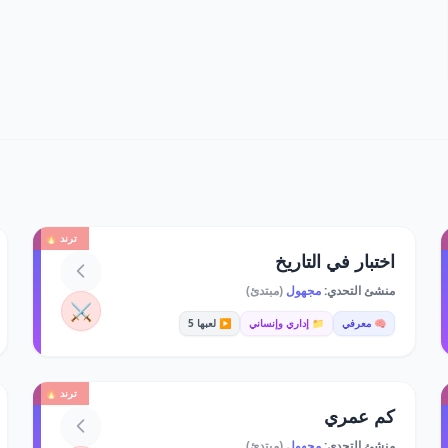
ترند 🔥
اختبار في التاريخ
منشئ التحدي:
مجهول
(مبتدئ)
⚔️
🧠 معرفي
📁 إداري وإنساني
▶️ لعبها 5
ترند 🔥
كم عمري
منشئ التحدي:
مجهول
(مبتدئ)