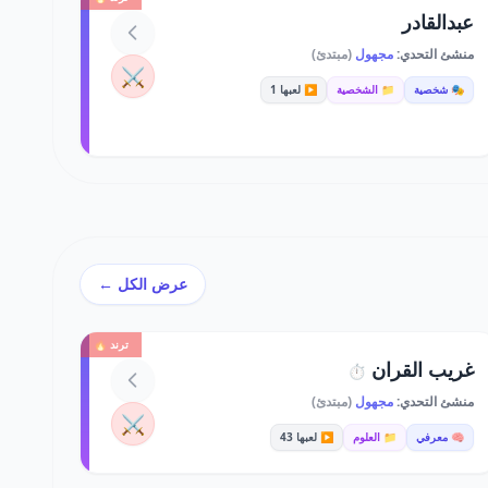
عبدالقادر
منشئ التحدي:
مجهول
(مبتدئ)
⚔️
🎭 شخصية
📁 الشخصية
▶️ لعبها 1
عرض الكل ←
ترند 🔥
غريب القران
⏱️
منشئ التحدي:
مجهول
(مبتدئ)
⚔️
🧠 معرفي
📁 العلوم
▶️ لعبها 43