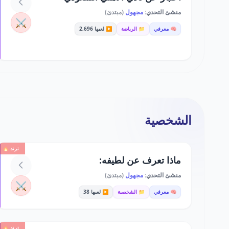
منشئ التحدي:
مجهول
(مبتدئ)
⚔️
🧠 معرفي
📁 الرياضة
▶️ لعبها 2,696
الشخصية
ترند 🔥
ماذا تعرف عن لطيفه:
منشئ التحدي:
مجهول
(مبتدئ)
⚔️
🧠 معرفي
📁 الشخصية
▶️ لعبها 38
ترند 🔥