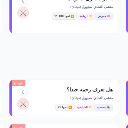
منشئ التحدي:
مجهول
(مبتدئ)
⚔️
🧠 معرفي
📁 الرياضة
▶️ لعبها 11,100
ترند 🔥
هل تعرف رحمه جيدا؟
منشئ التحدي:
مجهول
(مبتدئ)
⚔️
🎭 شخصية
📁 الشخصية
▶️ لعبها 25
ترند 🔥