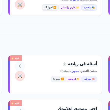
⚔️
🎭 شخصية
📁 إداري وإنساني
▶️ لعبها 17
ترند 🔥
أسئلة في رياضة
⏱️
منشئ التحدي:
مجهول
(مبتدئ)
⚔️
🧠 معرفي
📁 الرياضة
▶️ لعبها 6
ترند 🔥
اختبر مستوى اهلاويتك