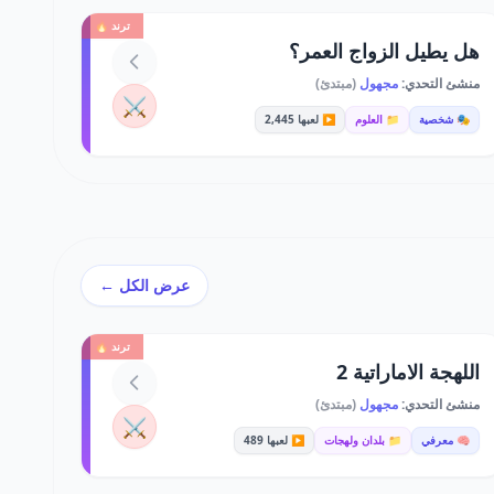
ترند 🔥
هل يطيل الزواج العمر؟
منشئ التحدي:
مجهول
(مبتدئ)
⚔️
🎭 شخصية
📁 العلوم
▶️ لعبها 2,445
عرض الكل ←
ترند 🔥
اللهجة الاماراتية 2
منشئ التحدي:
مجهول
(مبتدئ)
⚔️
🧠 معرفي
📁 بلدان ولهجات
▶️ لعبها 489