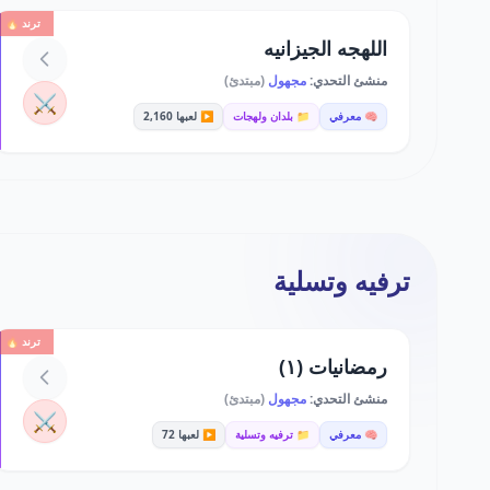
ترند 🔥
اللهجه الجيزانيه
منشئ التحدي:
مجهول
(مبتدئ)
⚔️
🧠 معرفي
📁 بلدان ولهجات
▶️ لعبها 2,160
ترفيه وتسلية
ترند 🔥
رمضانيات (١)
منشئ التحدي:
مجهول
(مبتدئ)
⚔️
🧠 معرفي
📁 ترفيه وتسلية
▶️ لعبها 72