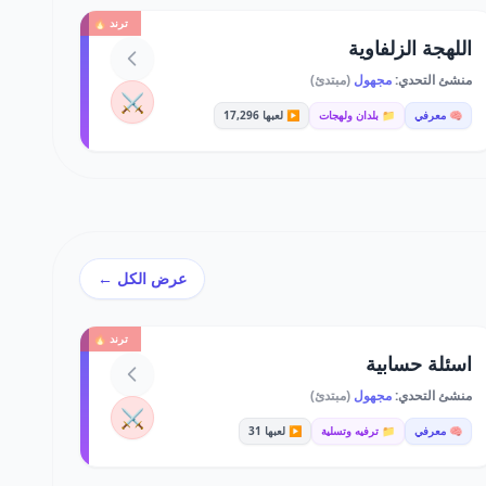
ترند 🔥
اللهجة الزلفاوية
منشئ التحدي:
مجهول
(مبتدئ)
⚔️
🧠 معرفي
📁 بلدان ولهجات
▶️ لعبها 17,296
عرض الكل ←
ترند 🔥
اسئلة حسابية
منشئ التحدي:
مجهول
(مبتدئ)
⚔️
🧠 معرفي
📁 ترفيه وتسلية
▶️ لعبها 31