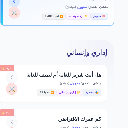
منشئ التحدي:
مجهول
(مبتدئ)
⚔️
🧠 معرفي
📁 ترفيه وتسلية
▶️ لعبها 1,481
إداري وإنساني
ترند 🔥
هل أنت شرير للغاية أم لطيف للغاية
منشئ التحدي:
مجهول
(مبتدئ)
⚔️
🎭 شخصية
📁 إداري وإنساني
▶️ لعبها 63
ترند 🔥
كم عمرك الافتراضي
منشئ التحدي:
مجهول
(مبتدئ)