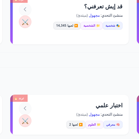
قد إيش تعرفني؟
منشئ التحدي:
مجهول
(مبتدئ)
⚔️
🎭 شخصية
📁 الشخصية
▶️ لعبها 14,345
ترند 🔥
اختبار علمي
منشئ التحدي:
مجهول
(مبتدئ)
⚔️
🧠 معرفي
📁 العلوم
▶️ لعبها 2