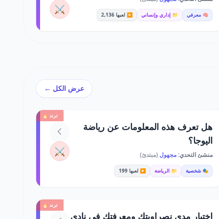
⚔️
🧠 معرفي
📁 إداري وإنساني
▶️ لعبها 2,136
عرض الكل ←
ترند 🔥
هل تعرف هذه المعلومات عن رياضة
اليوجا؟
⚔️
منشئ التحدي:
مجهول
(مبتدئ)
🎭 شخصية
📁 الرياضة
▶️ لعبها 199
ترند 🔥
اختبار مدى نصراويتك ومعرفتك في نادي