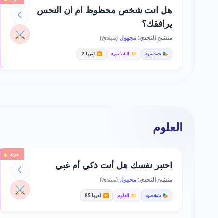
هل انت شخص محظوظ ام ان النحس
يرافقك؟
⚔️
منشئ التحدي:
مجهول
(مبتدئ)
🎭 شخصية
📁 الشخصية
▶️ لعبها 2
العلوم
ترند 🔥
اختبر نفسك هل أنت ذكي أم غبي
منشئ التحدي:
مجهول
(مبتدئ)
⚔️
🎭 شخصية
📁 العلوم
▶️ لعبها 85