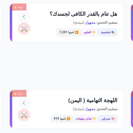
ترند 🔥
هل تنام بالقدر الكافى لجسدك؟
منشئ التحدي:
مجهول
(مبتدئ)
⚔️
🎭 شخصية
📁 العلوم
▶️ لعبها 7,281
ترند 🔥
اللهجة التهامية ( اليمن)
منشئ التحدي:
مجهول
(مبتدئ)
⚔️
🧠 معرفي
📁 بلدان ولهجات
▶️ لعبها 919