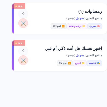
ترند 🔥
رمضانيات (١)
منشئ التحدي:
مجهول
(مبتدئ)
⚔️
🧠 معرفي
📁 ترفيه وتسلية
▶️ لعبها 72
ترند 🔥
اختبر نفسك هل أنت ذكي أم غبي
منشئ التحدي:
مجهول
(مبتدئ)
⚔️
🎭 شخصية
📁 العلوم
▶️ لعبها 85