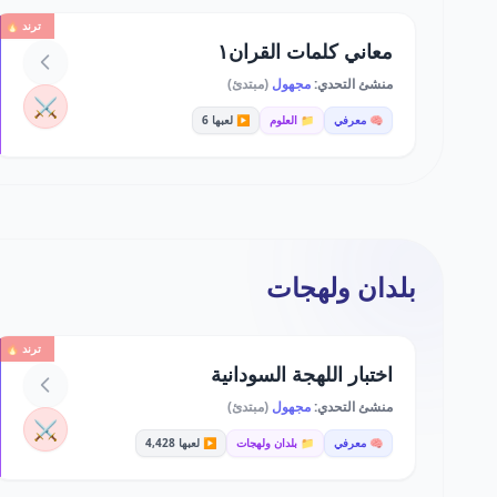
ترند 🔥
معاني كلمات القران١
منشئ التحدي:
مجهول
(مبتدئ)
⚔️
🧠 معرفي
📁 العلوم
▶️ لعبها 6
بلدان ولهجات
ترند 🔥
اختبار اللهجة السودانية
منشئ التحدي:
مجهول
(مبتدئ)
⚔️
🧠 معرفي
📁 بلدان ولهجات
▶️ لعبها 4,428