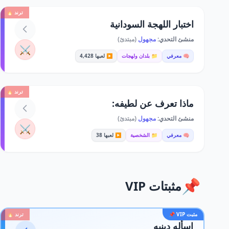
ترند 🔥
اختبار اللهجة السودانية
منشئ التحدي:
مجهول
(مبتدئ)
⚔️
🧠 معرفي
📁 بلدان ولهجات
▶️ لعبها 4,428
ترند 🔥
ماذا تعرف عن لطيفه:
منشئ التحدي:
مجهول
(مبتدئ)
⚔️
🧠 معرفي
📁 الشخصية
▶️ لعبها 38
📌
مثبتات VIP
مثبت VIP 📌
ترند 🔥
اسأله دينيه