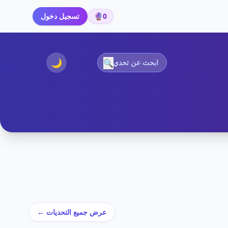
0
🔮
تسجيل دخول
🌙
🔍
عرض جميع التحديات ←