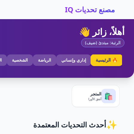
مصنع تحديات IQ
أهلاً، زائر 👋
الرتبة: مبتدئ (ضيف)
🔥 الرئيسية
إداري وإنساني
الرياضة
الشخصية
ا
المتجر
🛍️
أنفق الأورا
✨
أحدث التحديات المعتمدة