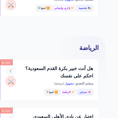
⚔️
🎭 شخصية
📁 إداري وإنساني
▶️ لعبها 5
الرياضة
ترند 🔥
هل أنت خبير بكرة القدم السعودية؟
احكم على نفسك
⚔️
منشئ التحدي:
مجهول
(مبتدئ)
🧠 معرفي
📁 الرياضة
▶️ لعبها 1
ترند 🔥
اختبار عن نادي الأهلي السعودي