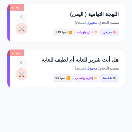
ترند 🔥
اللهجة التهامية ( اليمن)
منشئ التحدي:
مجهول
(مبتدئ)
⚔️
🧠 معرفي
📁 بلدان ولهجات
▶️ لعبها 919
ترند 🔥
هل أنت شرير للغاية أم لطيف للغاية
منشئ التحدي:
مجهول
(مبتدئ)
⚔️
🎭 شخصية
📁 إداري وإنساني
▶️ لعبها 63