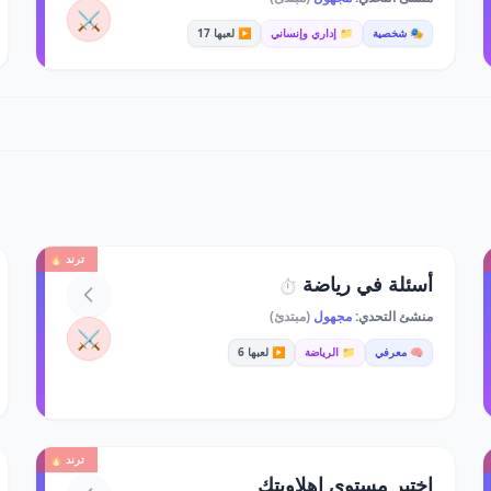
⚔️
🎭 شخصية
📁 إداري وإنساني
▶️ لعبها 17
ترند 🔥
أسئلة في رياضة
⏱️
منشئ التحدي:
مجهول
(مبتدئ)
⚔️
🧠 معرفي
📁 الرياضة
▶️ لعبها 6
ترند 🔥
اختبر مستوى اهلاويتك