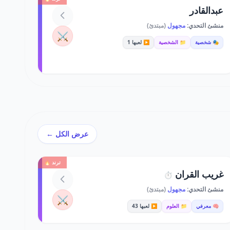
عبدالقادر
منشئ التحدي:
مجهول
(مبتدئ)
⚔️
🎭 شخصية
📁 الشخصية
▶️ لعبها 1
عرض الكل ←
ترند 🔥
غريب القران
⏱️
منشئ التحدي:
مجهول
(مبتدئ)
⚔️
🧠 معرفي
📁 العلوم
▶️ لعبها 43