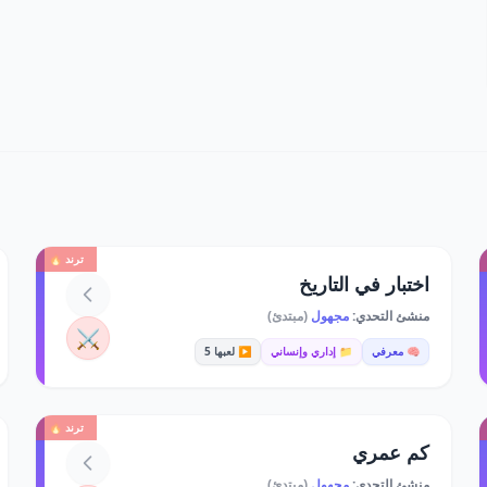
ترند 🔥
اختبار في التاريخ
منشئ التحدي:
مجهول
(مبتدئ)
⚔️
🧠 معرفي
📁 إداري وإنساني
▶️ لعبها 5
ترند 🔥
كم عمري
منشئ التحدي:
مجهول
(مبتدئ)