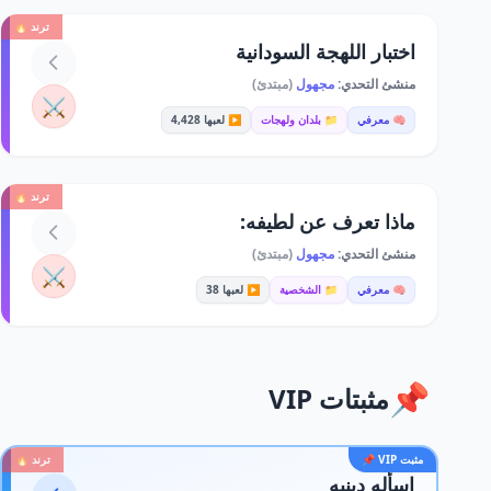
ترند 🔥
اختبار اللهجة السودانية
منشئ التحدي:
مجهول
(مبتدئ)
⚔️
🧠 معرفي
📁 بلدان ولهجات
▶️ لعبها 4,428
ترند 🔥
ماذا تعرف عن لطيفه:
منشئ التحدي:
مجهول
(مبتدئ)
⚔️
🧠 معرفي
📁 الشخصية
▶️ لعبها 38
📌
مثبتات VIP
مثبت VIP 📌
ترند 🔥
اسأله دينيه