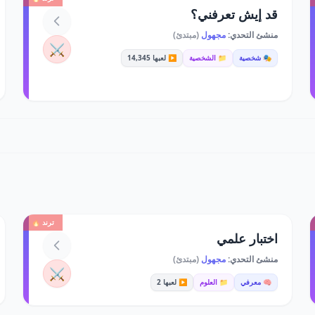
قد إيش تعرفني؟
منشئ التحدي:
مجهول
(مبتدئ)
⚔️
🎭 شخصية
📁 الشخصية
▶️ لعبها 14,345
ترند 🔥
اختبار علمي
منشئ التحدي:
مجهول
(مبتدئ)
⚔️
🧠 معرفي
📁 العلوم
▶️ لعبها 2