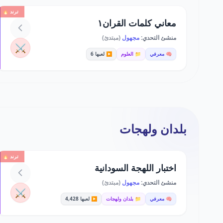
ترند 🔥
معاني كلمات القران١
منشئ التحدي:
مجهول
(مبتدئ)
⚔️
🧠 معرفي
📁 العلوم
▶️ لعبها 6
بلدان ولهجات
ترند 🔥
اختبار اللهجة السودانية
منشئ التحدي:
مجهول
(مبتدئ)
⚔️
🧠 معرفي
📁 بلدان ولهجات
▶️ لعبها 4,428