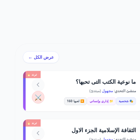
عرض الكل ←
ترند 🔥
ما نوعية الكتب التى تحبها؟
منشئ التحدي:
مجهول
(مبتدئ)
⚔️
🎭 شخصية
📁 إداري وإنساني
▶️ لعبها 160
ترند 🔥
الثقافة الإسلامية الجزء الاول
منشئ التحدي:
مجهول
(مبتدئ)