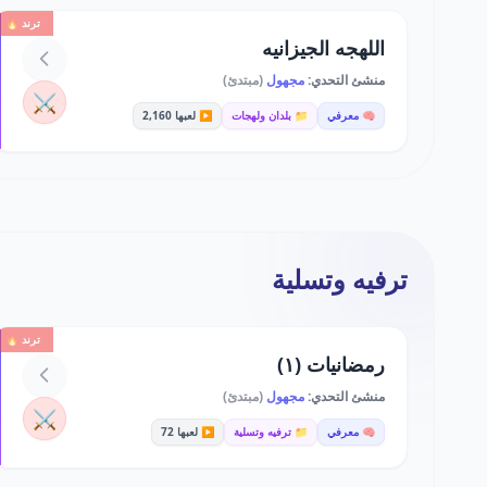
ترند 🔥
اللهجه الجيزانيه
منشئ التحدي:
مجهول
(مبتدئ)
⚔️
🧠 معرفي
📁 بلدان ولهجات
▶️ لعبها 2,160
ترفيه وتسلية
ترند 🔥
رمضانيات (١)
منشئ التحدي:
مجهول
(مبتدئ)
⚔️
🧠 معرفي
📁 ترفيه وتسلية
▶️ لعبها 72