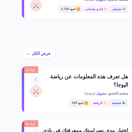
⚔️
🧠 معرفي
📁 إداري وإنساني
▶️ لعبها 2,136
عرض الكل ←
ترند 🔥
هل تعرف هذه المعلومات عن رياضة
اليوجا؟
⚔️
منشئ التحدي:
مجهول
(مبتدئ)
🎭 شخصية
📁 الرياضة
▶️ لعبها 199
ترند 🔥
اختبار مدى نصراويتك ومعرفتك في نادي