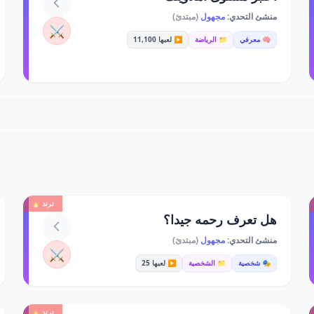
منشئ التحدي:
مجهول
(مبتدئ)
⚔️
🧠 معرفي
📁 الرياضة
▶️ لعبها 11,100
ترند 🔥
هل تعرف رحمه جيدا؟
منشئ التحدي:
مجهول
(مبتدئ)
⚔️
🎭 شخصية
📁 الشخصية
▶️ لعبها 25
ترند 🔥