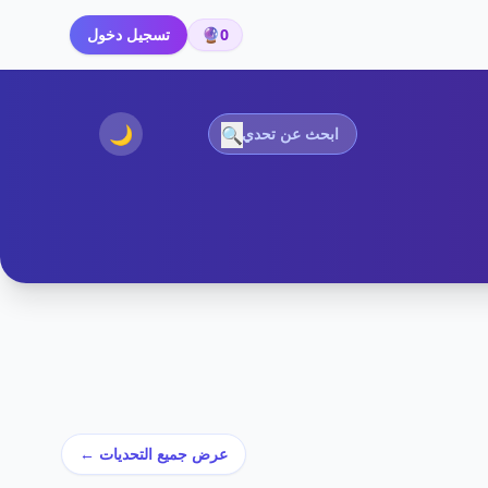
0
🔮
تسجيل دخول
🌙
🔍
عرض جميع التحديات ←