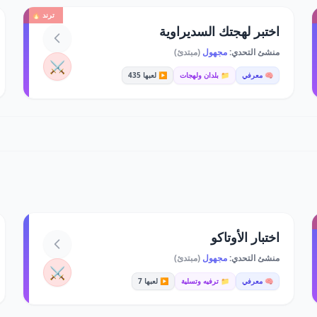
ترند 🔥
اختبر لهجتك السديراوية
منشئ التحدي:
مجهول
(مبتدئ)
⚔️
🧠 معرفي
📁 بلدان ولهجات
▶️ لعبها 435
اختبار الأوتاكو
منشئ التحدي:
مجهول
(مبتدئ)
⚔️
🧠 معرفي
📁 ترفيه وتسلية
▶️ لعبها 7