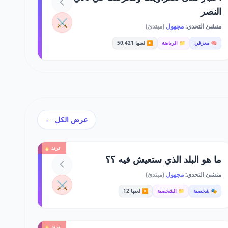
النصر
⚔️
منشئ التحدي:
مجهول
(مبتدئ)
🧠 معرفي
📁 الرياضة
▶️ لعبها 50,421
عرض الكل ←
ترند 🔥
ما هو البلد الذي ستعيش فيه ؟؟
منشئ التحدي:
مجهول
(مبتدئ)
⚔️
🎭 شخصية
📁 الشخصية
▶️ لعبها 12
ترند 🔥