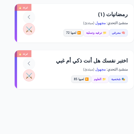
ترند 🔥
رمضانيات (١)
منشئ التحدي:
مجهول
(مبتدئ)
⚔️
🧠 معرفي
📁 ترفيه وتسلية
▶️ لعبها 72
ترند 🔥
اختبر نفسك هل أنت ذكي أم غبي
منشئ التحدي:
مجهول
(مبتدئ)
⚔️
🎭 شخصية
📁 العلوم
▶️ لعبها 85