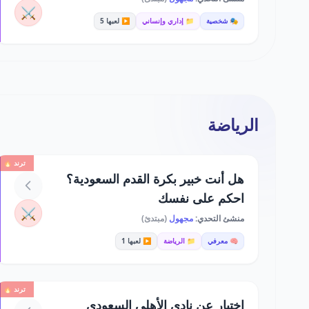
⚔️
🎭 شخصية
📁 إداري وإنساني
▶️ لعبها 5
الرياضة
ترند 🔥
هل أنت خبير بكرة القدم السعودية؟
احكم على نفسك
⚔️
منشئ التحدي:
مجهول
(مبتدئ)
🧠 معرفي
📁 الرياضة
▶️ لعبها 1
ترند 🔥
اختبار عن نادي الأهلي السعودي