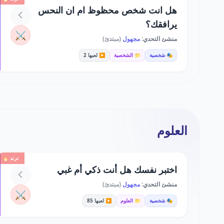
هل انت شخص محظوظ ام ان النحس
يرافقك؟
⚔️
منشئ التحدي:
مجهول
(مبتدئ)
🎭 شخصية
📁 الشخصية
▶️ لعبها 2
العلوم
ترند 🔥
اختبر نفسك هل أنت ذكي أم غبي
منشئ التحدي:
مجهول
(مبتدئ)
⚔️
🎭 شخصية
📁 العلوم
▶️ لعبها 85