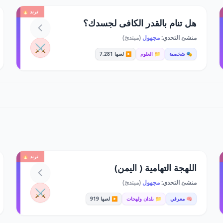
ترند 🔥
هل تنام بالقدر الكافى لجسدك؟
منشئ التحدي:
مجهول
(مبتدئ)
⚔️
🎭 شخصية
📁 العلوم
▶️ لعبها 7,281
ترند 🔥
اللهجة التهامية ( اليمن)
منشئ التحدي:
مجهول
(مبتدئ)
⚔️
🧠 معرفي
📁 بلدان ولهجات
▶️ لعبها 919