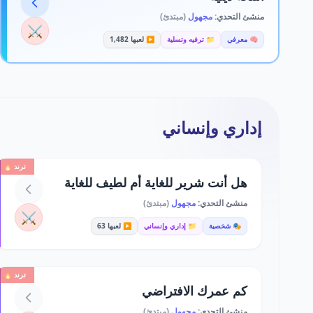
منشئ التحدي:
مجهول
(مبتدئ)
⚔️
🧠 معرفي
📁 ترفيه وتسلية
▶️ لعبها 1,482
إداري وإنساني
ترند 🔥
هل أنت شرير للغاية أم لطيف للغاية
منشئ التحدي:
مجهول
(مبتدئ)
⚔️
🎭 شخصية
📁 إداري وإنساني
▶️ لعبها 63
ترند 🔥
كم عمرك الافتراضي
منشئ التحدي:
مجهول
(مبتدئ)