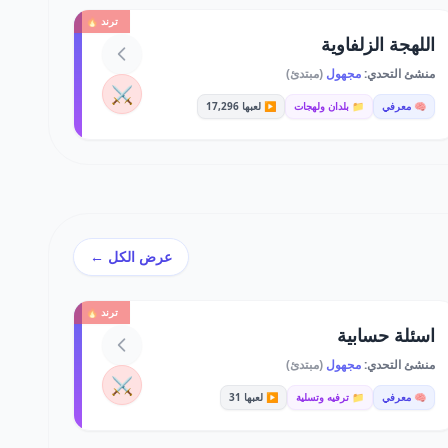
ترند 🔥
اللهجة الزلفاوية
منشئ التحدي:
مجهول
(مبتدئ)
⚔️
🧠 معرفي
📁 بلدان ولهجات
▶️ لعبها 17,296
عرض الكل ←
ترند 🔥
اسئلة حسابية
منشئ التحدي:
مجهول
(مبتدئ)
⚔️
🧠 معرفي
📁 ترفيه وتسلية
▶️ لعبها 31