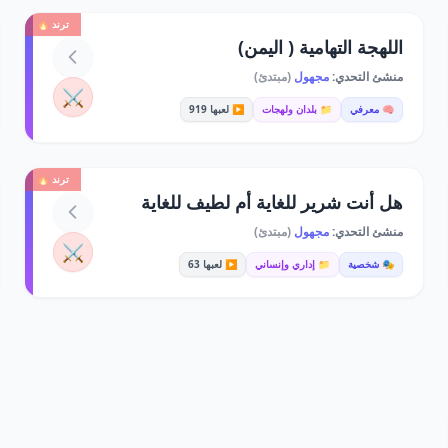
ترند 🔥
اللهجة التهامية ( اليمن)
منشئ التحدي:
مجهول
(مبتدئ)
⚔️
🧠 معرفي
📁 بلدان ولهجات
▶️ لعبها 919
ترند 🔥
هل أنت شرير للغاية أم لطيف للغاية
منشئ التحدي:
مجهول
(مبتدئ)
⚔️
🎭 شخصية
📁 إداري وإنساني
▶️ لعبها 63