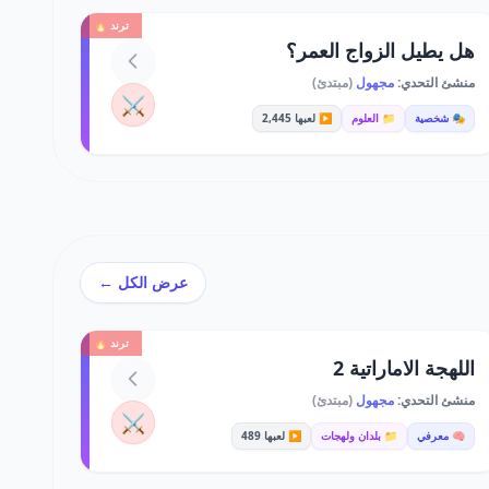
ترند 🔥
هل يطيل الزواج العمر؟
منشئ التحدي:
مجهول
(مبتدئ)
⚔️
🎭 شخصية
📁 العلوم
▶️ لعبها 2,445
عرض الكل ←
ترند 🔥
اللهجة الاماراتية 2
منشئ التحدي:
مجهول
(مبتدئ)
⚔️
🧠 معرفي
📁 بلدان ولهجات
▶️ لعبها 489