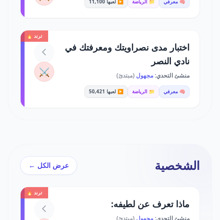
🧠 معرفي
📁 الرياضة
▶️ لعبها 11,100
ترند 🔥
اختبار مدى نصراويتك ومعرفتك في
نادي النصر
⚔️
منشئ التحدي:
مجهول
(مبتدئ)
🧠 معرفي
📁 الرياضة
▶️ لعبها 50,421
الشخصية
عرض الكل ←
ترند 🔥
ماذا تعرف عن لطيفه:
منشئ التحدي:
مجهول
(مبتدئ)