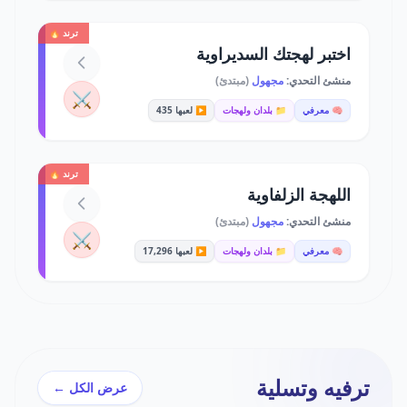
ترند 🔥
اختبر لهجتك السديراوية
منشئ التحدي:
مجهول
(مبتدئ)
⚔️
🧠 معرفي
📁 بلدان ولهجات
▶️ لعبها 435
ترند 🔥
اللهجة الزلفاوية
منشئ التحدي:
مجهول
(مبتدئ)
⚔️
🧠 معرفي
📁 بلدان ولهجات
▶️ لعبها 17,296
ترفيه وتسلية
عرض الكل ←