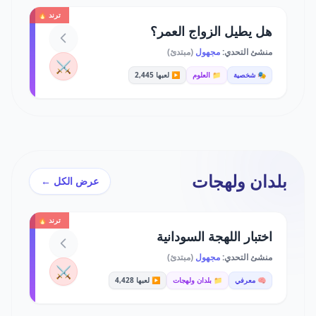
ترند 🔥
هل يطيل الزواج العمر؟
منشئ التحدي:
مجهول
(مبتدئ)
⚔️
🎭 شخصية
📁 العلوم
▶️ لعبها 2,445
بلدان ولهجات
عرض الكل ←
ترند 🔥
اختبار اللهجة السودانية
منشئ التحدي:
مجهول
(مبتدئ)
⚔️
🧠 معرفي
📁 بلدان ولهجات
▶️ لعبها 4,428