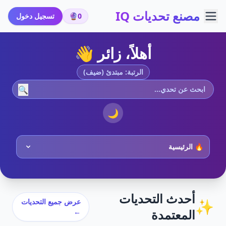
مصنع تحديات IQ
0
🔮
تسجيل دخول
أهلاً، زائر 👋
الرتبة: مبتدئ (ضيف)
🔍
🌙
أحدث التحديات
✨
عرض جميع التحديات
المعتمدة
←