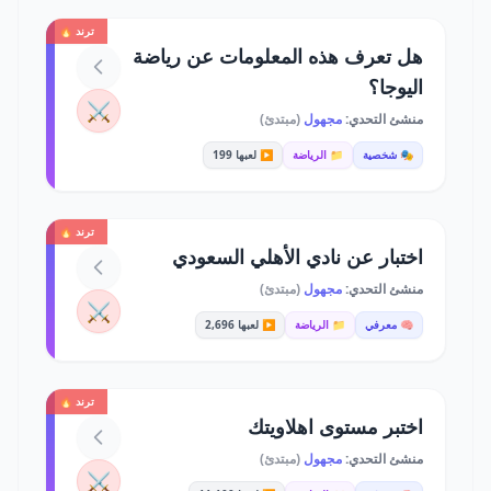
ترند 🔥
هل تعرف هذه المعلومات عن رياضة
اليوجا؟
⚔️
منشئ التحدي:
مجهول
(مبتدئ)
🎭 شخصية
📁 الرياضة
▶️ لعبها 199
ترند 🔥
اختبار عن نادي الأهلي السعودي
منشئ التحدي:
مجهول
(مبتدئ)
⚔️
🧠 معرفي
📁 الرياضة
▶️ لعبها 2,696
ترند 🔥
اختبر مستوى اهلاويتك
منشئ التحدي:
مجهول
(مبتدئ)
⚔️