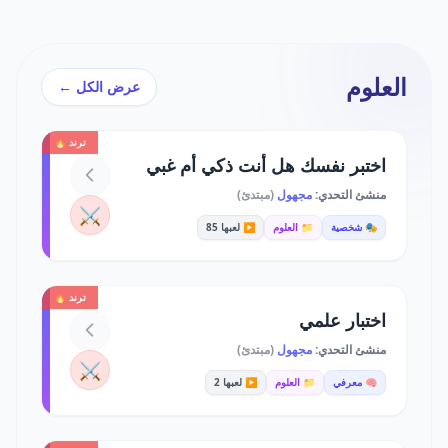
العلوم
عرض الكل ←
ترند 🔥
اختبر نفسك هل أنت ذكي أم غبي
منشئ التحدي:
مجهول
(مبتدئ)
⚔️
🎭 شخصية
📁 العلوم
▶️ لعبها 85
ترند 🔥
اختبار علمي
منشئ التحدي:
مجهول
(مبتدئ)
⚔️
🧠 معرفي
📁 العلوم
▶️ لعبها 2