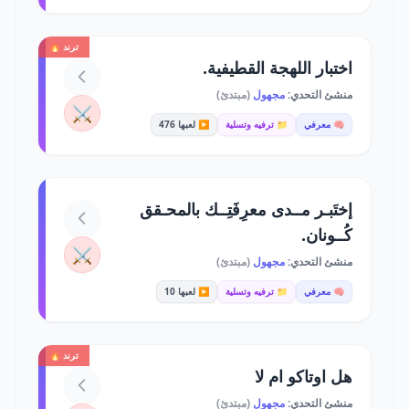
ترند 🔥
اختبار اللهجة القطيفية.
منشئ التحدي:
مجهول
(مبتدئ)
⚔️
🧠 معرفي
📁 ترفيه وتسلية
▶️ لعبها 476
إختَبـر مــدى معرِفَتِــك بالمحـقق
كُــونان.
⚔️
منشئ التحدي:
مجهول
(مبتدئ)
🧠 معرفي
📁 ترفيه وتسلية
▶️ لعبها 10
ترند 🔥
هل اوتاكو ام لا
منشئ التحدي:
مجهول
(مبتدئ)