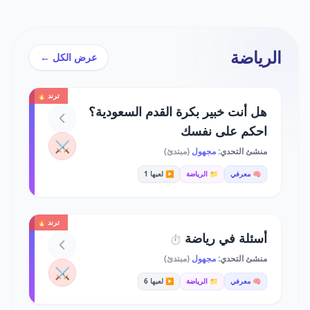
الرياضة
عرض الكل ←
ترند 🔥
هل أنت خبير بكرة القدم السعودية؟
احكم على نفسك
⚔️
منشئ التحدي:
مجهول
(مبتدئ)
🧠 معرفي
📁 الرياضة
▶️ لعبها 1
ترند 🔥
أسئلة في رياضة
⏱️
منشئ التحدي:
مجهول
(مبتدئ)
⚔️
🧠 معرفي
📁 الرياضة
▶️ لعبها 6