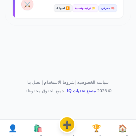
⚔️
🧠 معرفي
📁 ترفيه وتسلية
▶️ لعبها 4
سياسة الخصوصية
|
شروط الاستخدام
|
اتصل بنا
© 2026
مصنع تحديات IQ
. جميع الحقوق محفوظة.
➕
👤
🛍️
🏆
🏠