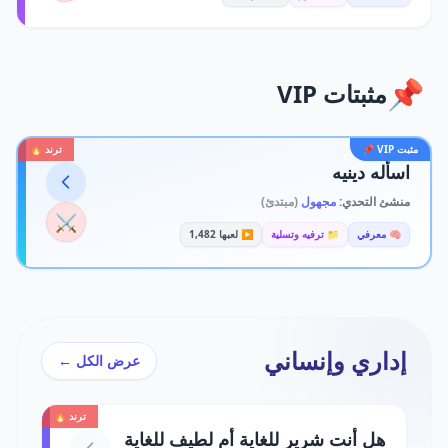
📌
مثبتات VIP
مثبت VIP 📌
ترند 🔥
اسأله دينيه
منشئ التحدي:
مجهول
(مبتدئ)
⚔️
🧠 معرفي
📁 ترفيه وتسلية
▶️ لعبها 1,482
إداري وإنساني
عرض الكل ←
ترند 🔥
هل أنت شرير للغاية أم لطيف للغاية