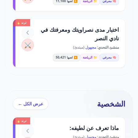
🧠 معرفي
📁 الرياضة
▶️ لعبها 11,100
ترند 🔥
اختبار مدى نصراويتك ومعرفتك في
نادي النصر
⚔️
منشئ التحدي:
مجهول
(مبتدئ)
🧠 معرفي
📁 الرياضة
▶️ لعبها 50,421
الشخصية
عرض الكل ←
ترند 🔥
ماذا تعرف عن لطيفه:
منشئ التحدي:
مجهول
(مبتدئ)