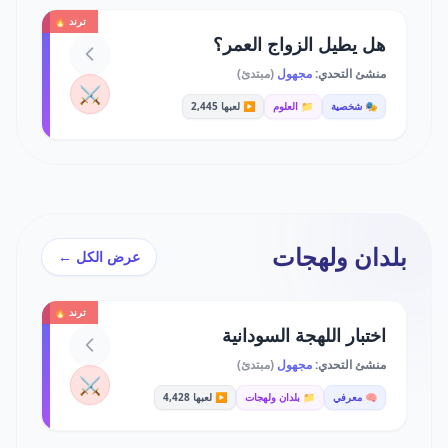
ترند 🔥
هل يطيل الزواج العمر؟
منشئ التحدي:
مجهول
(مبتدئ)
⚔️
🎭 شخصية
📁 العلوم
▶️ لعبها 2,445
بلدان ولهجات
عرض الكل ←
ترند 🔥
اختبار اللهجة السودانية
منشئ التحدي:
مجهول
(مبتدئ)
⚔️
🧠 معرفي
📁 بلدان ولهجات
▶️ لعبها 4,428