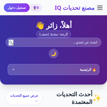
مصنع تحديات IQ
0
🔮
تسجيل دخول
أهلاً، زائر 👋
الرتبة: مبتدئ (ضيف)
🔍
🌙
أحدث التحديات
✨
عرض جميع التحديات
المعتمدة
←