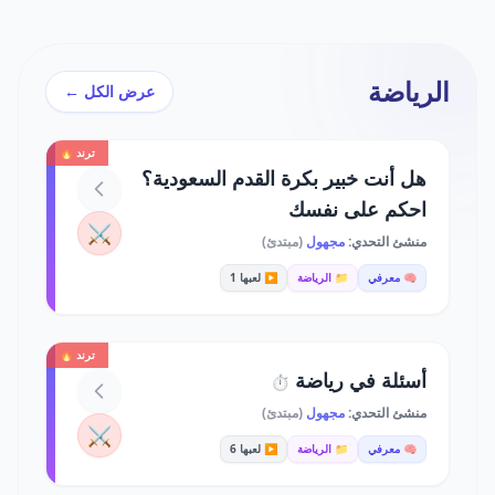
الرياضة
عرض الكل ←
ترند 🔥
هل أنت خبير بكرة القدم السعودية؟
احكم على نفسك
⚔️
منشئ التحدي:
مجهول
(مبتدئ)
🧠 معرفي
📁 الرياضة
▶️ لعبها 1
ترند 🔥
أسئلة في رياضة
⏱️
منشئ التحدي:
مجهول
(مبتدئ)
⚔️
🧠 معرفي
📁 الرياضة
▶️ لعبها 6