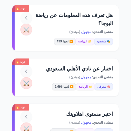
ترند 🔥
هل تعرف هذه المعلومات عن رياضة
اليوجا؟
⚔️
منشئ التحدي:
مجهول
(مبتدئ)
🎭 شخصية
📁 الرياضة
▶️ لعبها 199
ترند 🔥
اختبار عن نادي الأهلي السعودي
منشئ التحدي:
مجهول
(مبتدئ)
⚔️
🧠 معرفي
📁 الرياضة
▶️ لعبها 2,696
ترند 🔥
اختبر مستوى اهلاويتك
منشئ التحدي:
مجهول
(مبتدئ)
⚔️