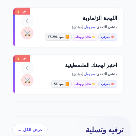
ترند 🔥
اللهجة الزلفاوية
منشئ التحدي:
مجهول
(مبتدئ)
⚔️
🧠 معرفي
📁 بلدان ولهجات
▶️ لعبها 17,296
ترند 🔥
اختبر لهجتك الفلسطينية
منشئ التحدي:
مجهول
(مبتدئ)
⚔️
🧠 معرفي
📁 بلدان ولهجات
▶️ لعبها 58
ترفيه وتسلية
عرض الكل ←