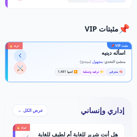
📌
مثبتات VIP
مثبت VIP 📌
ترند 🔥
اسأله دينيه
منشئ التحدي:
مجهول
(مبتدئ)
⚔️
🧠 معرفي
📁 ترفيه وتسلية
▶️ لعبها 1,481
إداري وإنساني
عرض الكل ←
ترند 🔥
هل أنت شرير للغاية أم لطيف للغاية