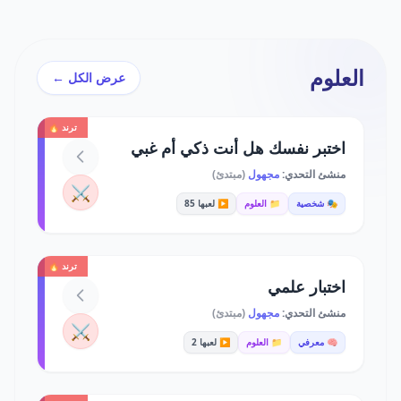
العلوم
عرض الكل ←
ترند 🔥
اختبر نفسك هل أنت ذكي أم غبي
منشئ التحدي:
مجهول
(مبتدئ)
⚔️
🎭 شخصية
📁 العلوم
▶️ لعبها 85
ترند 🔥
اختبار علمي
منشئ التحدي:
مجهول
(مبتدئ)
⚔️
🧠 معرفي
📁 العلوم
▶️ لعبها 2