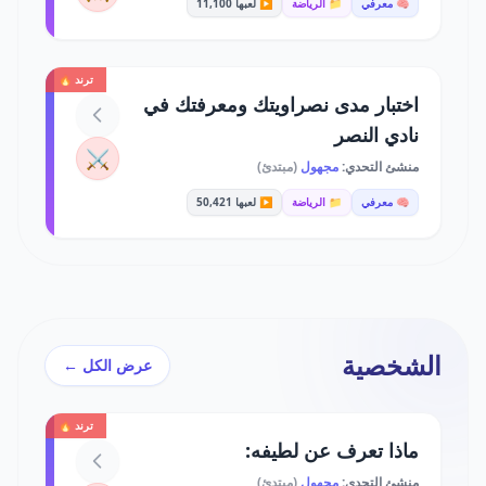
🧠 معرفي
📁 الرياضة
▶️ لعبها 11,100
ترند 🔥
اختبار مدى نصراويتك ومعرفتك في
نادي النصر
⚔️
منشئ التحدي:
مجهول
(مبتدئ)
🧠 معرفي
📁 الرياضة
▶️ لعبها 50,421
الشخصية
عرض الكل ←
ترند 🔥
ماذا تعرف عن لطيفه:
منشئ التحدي:
مجهول
(مبتدئ)