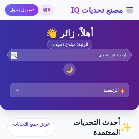
مصنع تحديات IQ
0
🔮
تسجيل دخول
أهلاً، زائر 👋
الرتبة: مبتدئ (ضيف)
🔍
🌙
أحدث التحديات
✨
عرض جميع التحديات
المعتمدة
←