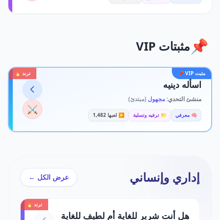
📌
مثبتات VIP
مثبت VIP 📌
ترند 🔥
اسأله دينيه
منشئ التحدي:
مجهول
(مبتدئ)
⚔️
🧠 معرفي
📁 ترفيه وتسلية
▶️ لعبها 1,482
إداري وإنساني
عرض الكل ←
ترند 🔥
هل أنت شرير للغاية أم لطيف للغاية