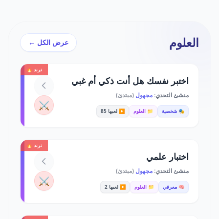
العلوم
عرض الكل ←
ترند 🔥
اختبر نفسك هل أنت ذكي أم غبي
منشئ التحدي:
مجهول
(مبتدئ)
⚔️
🎭 شخصية
📁 العلوم
▶️ لعبها 85
ترند 🔥
اختبار علمي
منشئ التحدي:
مجهول
(مبتدئ)
⚔️
🧠 معرفي
📁 العلوم
▶️ لعبها 2