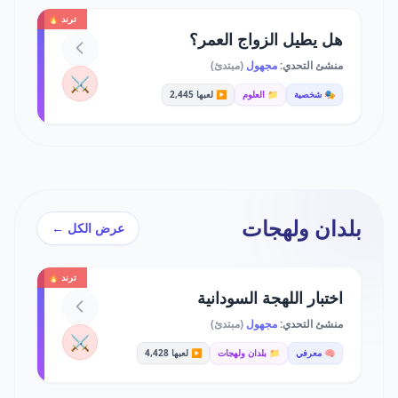
ترند 🔥
هل يطيل الزواج العمر؟
منشئ التحدي:
مجهول
(مبتدئ)
⚔️
🎭 شخصية
📁 العلوم
▶️ لعبها 2,445
بلدان ولهجات
عرض الكل ←
ترند 🔥
اختبار اللهجة السودانية
منشئ التحدي:
مجهول
(مبتدئ)
⚔️
🧠 معرفي
📁 بلدان ولهجات
▶️ لعبها 4,428