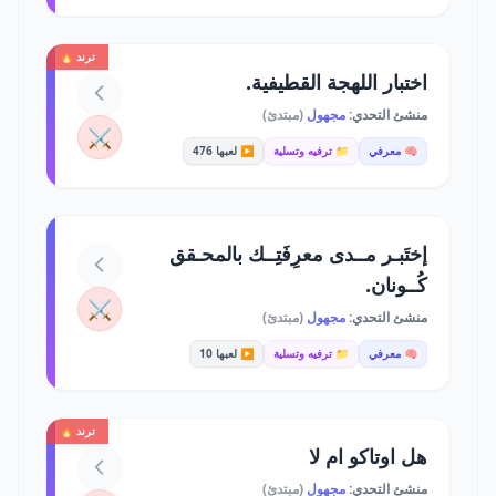
ترند 🔥
اختبار اللهجة القطيفية.
منشئ التحدي:
مجهول
(مبتدئ)
⚔️
🧠 معرفي
📁 ترفيه وتسلية
▶️ لعبها 476
إختَبـر مــدى معرِفَتِــك بالمحـقق
كُــونان.
⚔️
منشئ التحدي:
مجهول
(مبتدئ)
🧠 معرفي
📁 ترفيه وتسلية
▶️ لعبها 10
ترند 🔥
هل اوتاكو ام لا
منشئ التحدي:
مجهول
(مبتدئ)