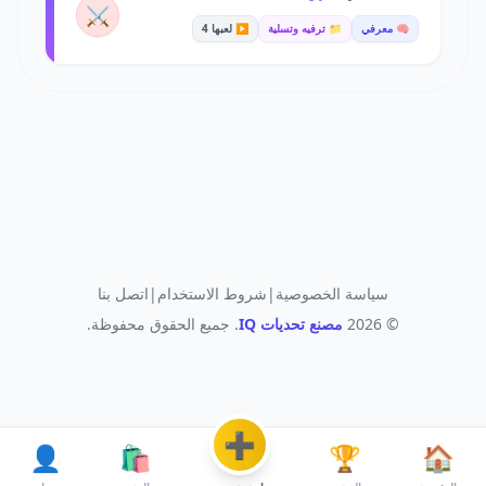
⚔️
🧠 معرفي
📁 ترفيه وتسلية
▶️ لعبها 4
سياسة الخصوصية
|
شروط الاستخدام
|
اتصل بنا
© 2026
مصنع تحديات IQ
. جميع الحقوق محفوظة.
➕
👤
🛍️
🏆
🏠