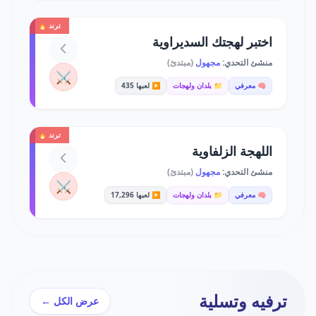
ترند 🔥
اختبر لهجتك السديراوية
منشئ التحدي:
مجهول
(مبتدئ)
⚔️
🧠 معرفي
📁 بلدان ولهجات
▶️ لعبها 435
ترند 🔥
اللهجة الزلفاوية
منشئ التحدي:
مجهول
(مبتدئ)
⚔️
🧠 معرفي
📁 بلدان ولهجات
▶️ لعبها 17,296
ترفيه وتسلية
عرض الكل ←