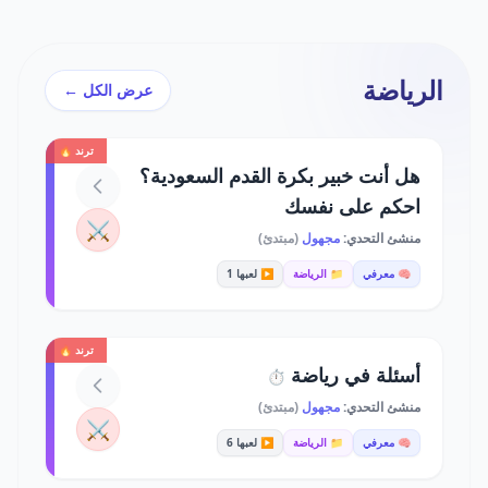
الرياضة
عرض الكل ←
ترند 🔥
هل أنت خبير بكرة القدم السعودية؟
احكم على نفسك
⚔️
منشئ التحدي:
مجهول
(مبتدئ)
🧠 معرفي
📁 الرياضة
▶️ لعبها 1
ترند 🔥
أسئلة في رياضة
⏱️
منشئ التحدي:
مجهول
(مبتدئ)
⚔️
🧠 معرفي
📁 الرياضة
▶️ لعبها 6