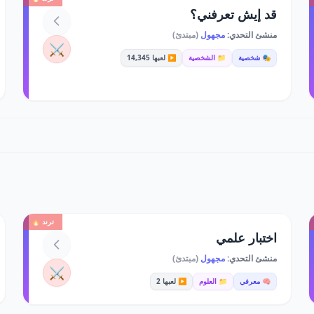
قد إيش تعرفني؟
منشئ التحدي:
مجهول
(مبتدئ)
⚔️
🎭 شخصية
📁 الشخصية
▶️ لعبها 14,345
ترند 🔥
اختبار علمي
منشئ التحدي:
مجهول
(مبتدئ)
⚔️
🧠 معرفي
📁 العلوم
▶️ لعبها 2