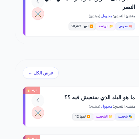
النصر
⚔️
منشئ التحدي:
مجهول
(مبتدئ)
🧠 معرفي
📁 الرياضة
▶️ لعبها 50,421
عرض الكل ←
ترند 🔥
ما هو البلد الذي ستعيش فيه ؟؟
منشئ التحدي:
مجهول
(مبتدئ)
⚔️
🎭 شخصية
📁 الشخصية
▶️ لعبها 12
ترند 🔥