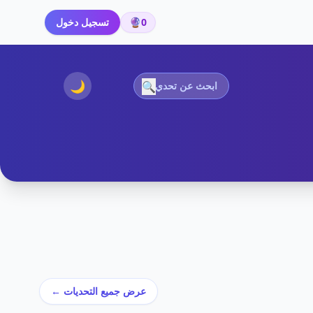
0
🔮
تسجيل دخول
🌙
🔍
عرض جميع التحديات ←