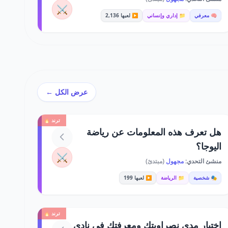
⚔️
🧠 معرفي
📁 إداري وإنساني
▶️ لعبها 2,136
عرض الكل ←
ترند 🔥
هل تعرف هذه المعلومات عن رياضة
اليوجا؟
⚔️
منشئ التحدي:
مجهول
(مبتدئ)
🎭 شخصية
📁 الرياضة
▶️ لعبها 199
ترند 🔥
اختبار مدى نصراويتك ومعرفتك في نادي