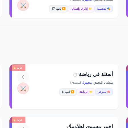
⚔️
🎭 شخصية
📁 إداري وإنساني
▶️ لعبها 17
ترند 🔥
أسئلة في رياضة
⏱️
منشئ التحدي:
مجهول
(مبتدئ)
⚔️
🧠 معرفي
📁 الرياضة
▶️ لعبها 6
ترند 🔥
اختبر مستوى اهلاويتك