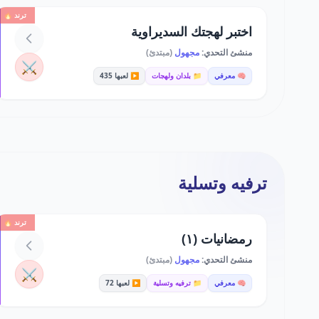
ترند 🔥
اختبر لهجتك السديراوية
منشئ التحدي:
مجهول
(مبتدئ)
⚔️
🧠 معرفي
📁 بلدان ولهجات
▶️ لعبها 435
ترفيه وتسلية
ترند 🔥
رمضانيات (١)
منشئ التحدي:
مجهول
(مبتدئ)
⚔️
🧠 معرفي
📁 ترفيه وتسلية
▶️ لعبها 72