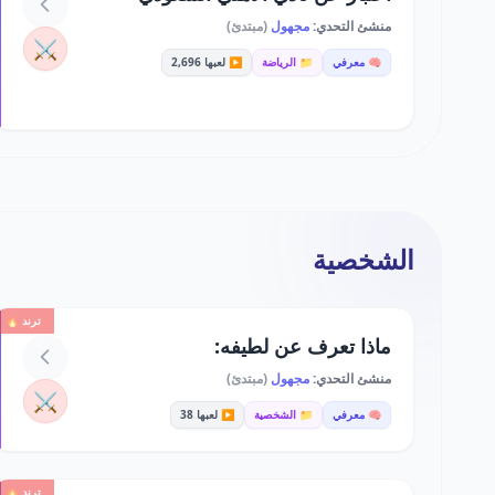
منشئ التحدي:
مجهول
(مبتدئ)
⚔️
🧠 معرفي
📁 الرياضة
▶️ لعبها 2,696
الشخصية
ترند 🔥
ماذا تعرف عن لطيفه:
منشئ التحدي:
مجهول
(مبتدئ)
⚔️
🧠 معرفي
📁 الشخصية
▶️ لعبها 38
ترند 🔥