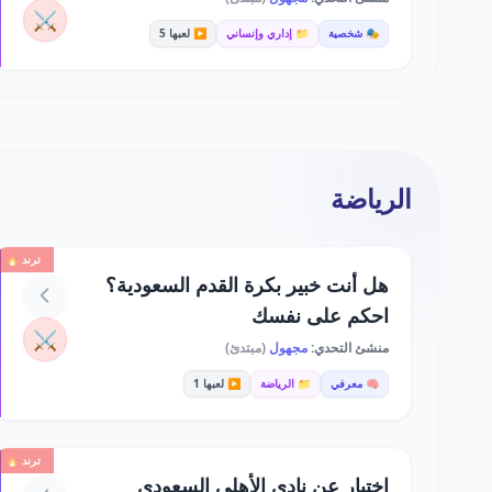
⚔️
🎭 شخصية
📁 إداري وإنساني
▶️ لعبها 5
الرياضة
ترند 🔥
هل أنت خبير بكرة القدم السعودية؟
احكم على نفسك
⚔️
منشئ التحدي:
مجهول
(مبتدئ)
🧠 معرفي
📁 الرياضة
▶️ لعبها 1
ترند 🔥
اختبار عن نادي الأهلي السعودي