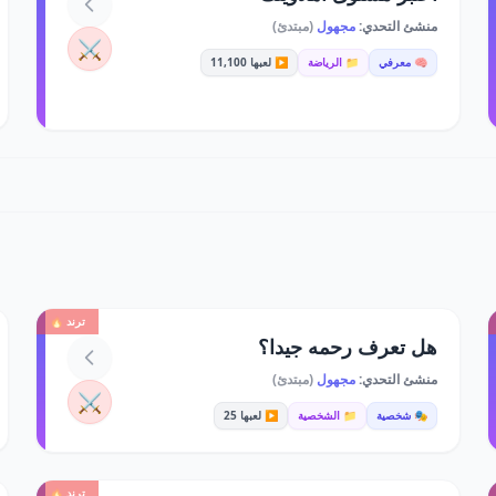
منشئ التحدي:
مجهول
(مبتدئ)
⚔️
🧠 معرفي
📁 الرياضة
▶️ لعبها 11,100
ترند 🔥
هل تعرف رحمه جيدا؟
منشئ التحدي:
مجهول
(مبتدئ)
⚔️
🎭 شخصية
📁 الشخصية
▶️ لعبها 25
ترند 🔥