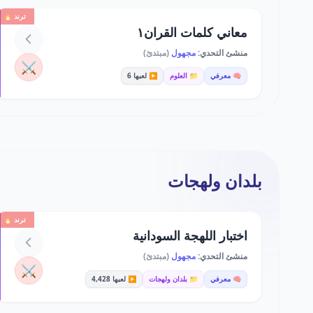
ترند 🔥
معاني كلمات القران١
منشئ التحدي:
مجهول
(مبتدئ)
⚔️
🧠 معرفي
📁 العلوم
▶️ لعبها 6
بلدان ولهجات
ترند 🔥
اختبار اللهجة السودانية
منشئ التحدي:
مجهول
(مبتدئ)
⚔️
🧠 معرفي
📁 بلدان ولهجات
▶️ لعبها 4,428