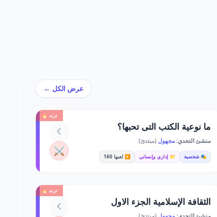
عرض الكل ←
ترند 🔥
ما نوعية الكتب التى تحبها؟
منشئ التحدي:
مجهول
(مبتدئ)
⚔️
🎭 شخصية
📁 إداري وإنساني
▶️ لعبها 160
ترند 🔥
الثقافة الإسلامية الجزء الاول
منشئ التحدي:
مجهول
(مبتدئ)