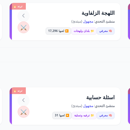
ترند 🔥
اللهجة الزلفاوية
منشئ التحدي:
مجهول
(مبتدئ)
⚔️
🧠 معرفي
📁 بلدان ولهجات
▶️ لعبها 17,296
ترند 🔥
اسئلة حسابية
منشئ التحدي:
مجهول
(مبتدئ)
⚔️
🧠 معرفي
📁 ترفيه وتسلية
▶️ لعبها 31