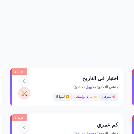
ترند 🔥
اختبار في التاريخ
منشئ التحدي:
مجهول
(مبتدئ)
⚔️
🧠 معرفي
📁 إداري وإنساني
▶️ لعبها 5
ترند 🔥
كم عمري
منشئ التحدي:
مجهول
(مبتدئ)