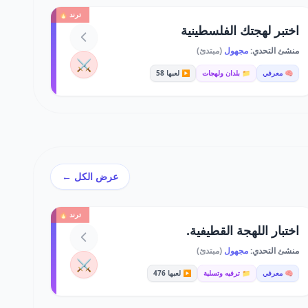
ترند 🔥
اختبر لهجتك الفلسطينية
منشئ التحدي:
مجهول
(مبتدئ)
⚔️
🧠 معرفي
📁 بلدان ولهجات
▶️ لعبها 58
عرض الكل ←
ترند 🔥
اختبار اللهجة القطيفية.
منشئ التحدي:
مجهول
(مبتدئ)
⚔️
🧠 معرفي
📁 ترفيه وتسلية
▶️ لعبها 476