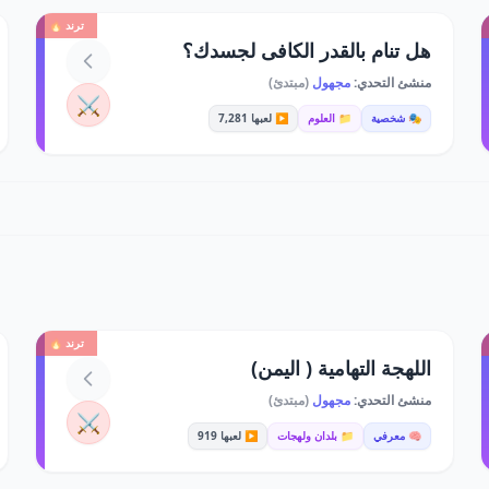
ترند 🔥
هل تنام بالقدر الكافى لجسدك؟
منشئ التحدي:
مجهول
(مبتدئ)
⚔️
🎭 شخصية
📁 العلوم
▶️ لعبها 7,281
ترند 🔥
اللهجة التهامية ( اليمن)
منشئ التحدي:
مجهول
(مبتدئ)
⚔️
🧠 معرفي
📁 بلدان ولهجات
▶️ لعبها 919