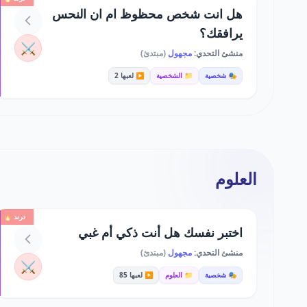
هل انت شخص محظوظ ام ان النحس
يرافقك؟
⚔️
منشئ التحدي:
مجهول
(مبتدئ)
🎭 شخصية
📁 الشخصية
▶️ لعبها 2
العلوم
ترند 🔥
اختبر نفسك هل أنت ذكي أم غبي
منشئ التحدي:
مجهول
(مبتدئ)
⚔️
🎭 شخصية
📁 العلوم
▶️ لعبها 85