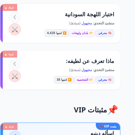
ترند 🔥
اختبار اللهجة السودانية
منشئ التحدي:
مجهول
(مبتدئ)
⚔️
🧠 معرفي
📁 بلدان ولهجات
▶️ لعبها 4,428
ترند 🔥
ماذا تعرف عن لطيفه:
منشئ التحدي:
مجهول
(مبتدئ)
⚔️
🧠 معرفي
📁 الشخصية
▶️ لعبها 38
📌
مثبتات VIP
مثبت VIP 📌
ترند 🔥
اسأله دينيه