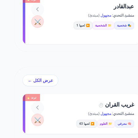
عبدالقادر
منشئ التحدي:
مجهول
(مبتدئ)
⚔️
🎭 شخصية
📁 الشخصية
▶️ لعبها 1
عرض الكل ←
ترند 🔥
غريب القران
⏱️
منشئ التحدي:
مجهول
(مبتدئ)
⚔️
🧠 معرفي
📁 العلوم
▶️ لعبها 43