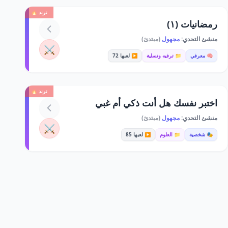
ترند 🔥
رمضانيات (١)
منشئ التحدي:
مجهول
(مبتدئ)
⚔️
🧠 معرفي
📁 ترفيه وتسلية
▶️ لعبها 72
ترند 🔥
اختبر نفسك هل أنت ذكي أم غبي
منشئ التحدي:
مجهول
(مبتدئ)
⚔️
🎭 شخصية
📁 العلوم
▶️ لعبها 85