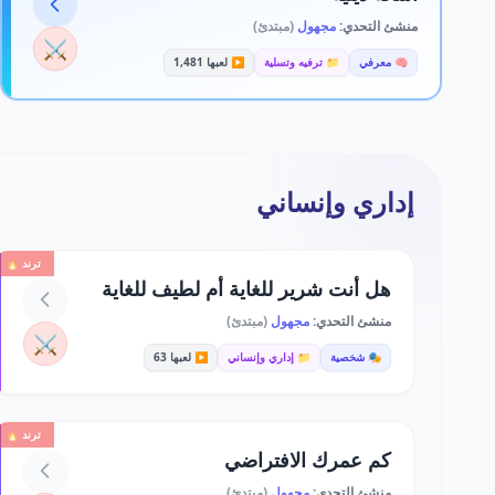
منشئ التحدي:
مجهول
(مبتدئ)
⚔️
🧠 معرفي
📁 ترفيه وتسلية
▶️ لعبها 1,481
إداري وإنساني
ترند 🔥
هل أنت شرير للغاية أم لطيف للغاية
منشئ التحدي:
مجهول
(مبتدئ)
⚔️
🎭 شخصية
📁 إداري وإنساني
▶️ لعبها 63
ترند 🔥
كم عمرك الافتراضي
منشئ التحدي:
مجهول
(مبتدئ)