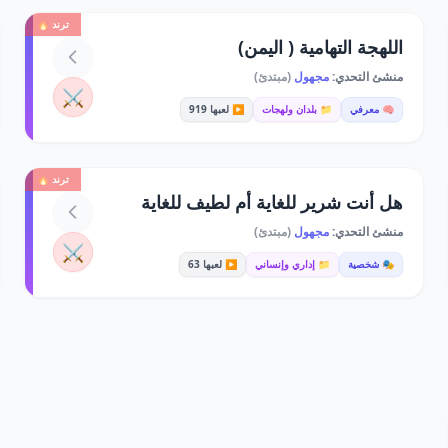
ترند 🔥
اللهجة التهامية ( اليمن)
منشئ التحدي:
مجهول
(مبتدئ)
⚔️
🧠 معرفي
📁 بلدان ولهجات
▶️ لعبها 919
ترند 🔥
هل أنت شرير للغاية أم لطيف للغاية
منشئ التحدي:
مجهول
(مبتدئ)
⚔️
🎭 شخصية
📁 إداري وإنساني
▶️ لعبها 63