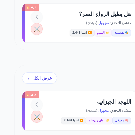
ترند 🔥
هل يطيل الزواج العمر؟
منشئ التحدي:
مجهول
(مبتدئ)
⚔️
🎭 شخصية
📁 العلوم
▶️ لعبها 2,445
عرض الكل ←
ترند 🔥
اللهجه الجيزانيه
منشئ التحدي:
مجهول
(مبتدئ)
⚔️
🧠 معرفي
📁 بلدان ولهجات
▶️ لعبها 2,160