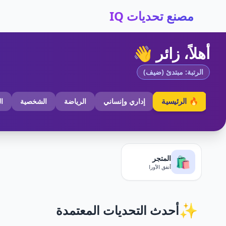
مصنع تحديات IQ
أهلاً، زائر 👋
الرتبة: مبتدئ (ضيف)
🔥 الرئيسية
إداري وإنساني
الرياضة
الشخصية
ا
المتجر
🛍️
أنفق الأورا
✨
أحدث التحديات المعتمدة