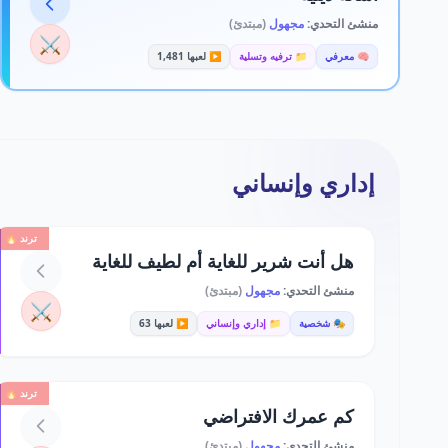
منشئ التحدي:
مجهول
(مبتدئ)
⚔️
🧠 معرفي
📁 ترفيه وتسلية
▶️ لعبها 1,481
إداري وإنساني
ترند 🔥
هل أنت شرير للغاية أم لطيف للغاية
منشئ التحدي:
مجهول
(مبتدئ)
⚔️
🎭 شخصية
📁 إداري وإنساني
▶️ لعبها 63
ترند 🔥
كم عمرك الافتراضي
منشئ التحدي:
مجهول
(مبتدئ)