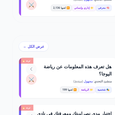
⚔️
🧠 معرفي
📁 إداري وإنساني
▶️ لعبها 2,136
عرض الكل ←
ترند 🔥
هل تعرف هذه المعلومات عن رياضة
اليوجا؟
⚔️
منشئ التحدي:
مجهول
(مبتدئ)
🎭 شخصية
📁 الرياضة
▶️ لعبها 199
ترند 🔥
اختبار مدى نصراويتك ومعرفتك في نادي