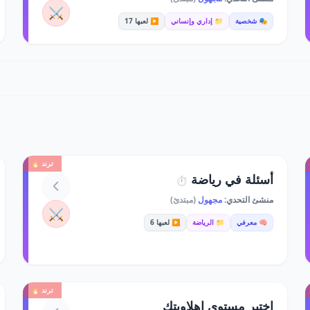
⚔️
🎭 شخصية
📁 إداري وإنساني
▶️ لعبها 17
ترند 🔥
أسئلة في رياضة
⏱️
منشئ التحدي:
مجهول
(مبتدئ)
⚔️
🧠 معرفي
📁 الرياضة
▶️ لعبها 6
ترند 🔥
اختبر مستوى اهلاويتك