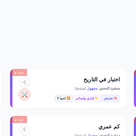
ترند 🔥
اختبار في التاريخ
منشئ التحدي:
مجهول
(مبتدئ)
⚔️
🧠 معرفي
📁 إداري وإنساني
▶️ لعبها 5
ترند 🔥
كم عمري
منشئ التحدي:
مجهول
(مبتدئ)