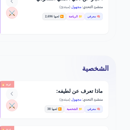
منشئ التحدي:
مجهول
(مبتدئ)
⚔️
🧠 معرفي
📁 الرياضة
▶️ لعبها 2,696
الشخصية
ترند 🔥
ماذا تعرف عن لطيفه:
منشئ التحدي:
مجهول
(مبتدئ)
⚔️
🧠 معرفي
📁 الشخصية
▶️ لعبها 38
ترند 🔥