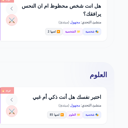
هل انت شخص محظوظ ام ان النحس
يرافقك؟
⚔️
منشئ التحدي:
مجهول
(مبتدئ)
🎭 شخصية
📁 الشخصية
▶️ لعبها 2
العلوم
ترند 🔥
اختبر نفسك هل أنت ذكي أم غبي
منشئ التحدي:
مجهول
(مبتدئ)
⚔️
🎭 شخصية
📁 العلوم
▶️ لعبها 85