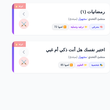
ترند 🔥
رمضانيات (١)
منشئ التحدي:
مجهول
(مبتدئ)
⚔️
🧠 معرفي
📁 ترفيه وتسلية
▶️ لعبها 72
ترند 🔥
اختبر نفسك هل أنت ذكي أم غبي
منشئ التحدي:
مجهول
(مبتدئ)
⚔️
🎭 شخصية
📁 العلوم
▶️ لعبها 85