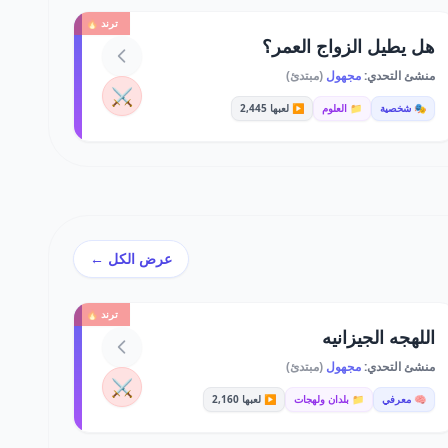
ترند 🔥
هل يطيل الزواج العمر؟
منشئ التحدي:
مجهول
(مبتدئ)
⚔️
🎭 شخصية
📁 العلوم
▶️ لعبها 2,445
عرض الكل ←
ترند 🔥
اللهجه الجيزانيه
منشئ التحدي:
مجهول
(مبتدئ)
⚔️
🧠 معرفي
📁 بلدان ولهجات
▶️ لعبها 2,160