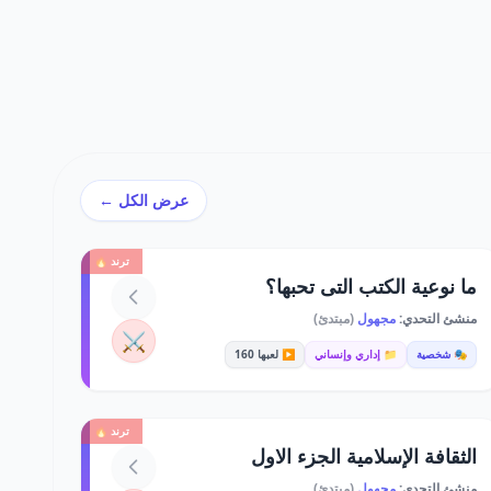
عرض الكل ←
ترند 🔥
ما نوعية الكتب التى تحبها؟
منشئ التحدي:
مجهول
(مبتدئ)
⚔️
🎭 شخصية
📁 إداري وإنساني
▶️ لعبها 160
ترند 🔥
الثقافة الإسلامية الجزء الاول
منشئ التحدي:
مجهول
(مبتدئ)