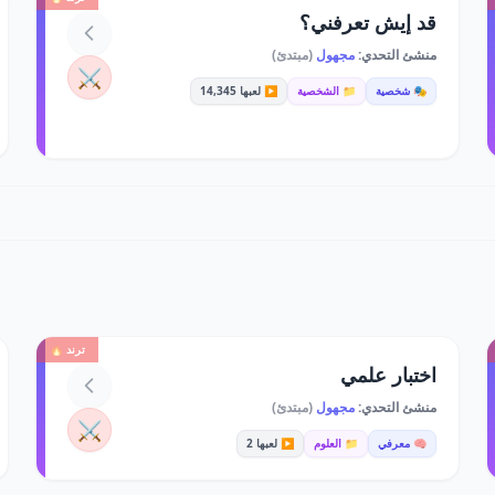
قد إيش تعرفني؟
منشئ التحدي:
مجهول
(مبتدئ)
⚔️
🎭 شخصية
📁 الشخصية
▶️ لعبها 14,345
ترند 🔥
اختبار علمي
منشئ التحدي:
مجهول
(مبتدئ)
⚔️
🧠 معرفي
📁 العلوم
▶️ لعبها 2