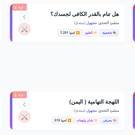
ترند 🔥
هل تنام بالقدر الكافى لجسدك؟
منشئ التحدي:
مجهول
(مبتدئ)
⚔️
🎭 شخصية
📁 العلوم
▶️ لعبها 7,281
ترند 🔥
اللهجة التهامية ( اليمن)
منشئ التحدي:
مجهول
(مبتدئ)
⚔️
🧠 معرفي
📁 بلدان ولهجات
▶️ لعبها 919