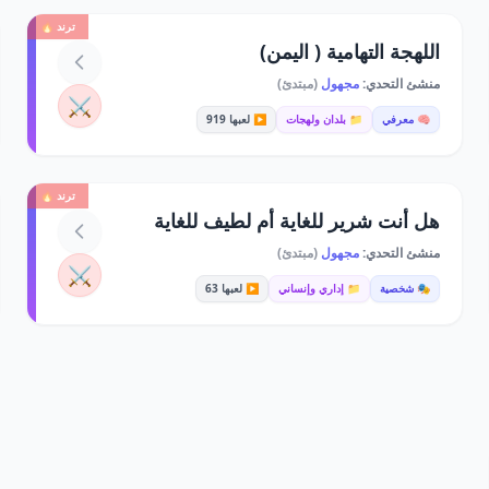
ترند 🔥
اللهجة التهامية ( اليمن)
منشئ التحدي:
مجهول
(مبتدئ)
⚔️
🧠 معرفي
📁 بلدان ولهجات
▶️ لعبها 919
ترند 🔥
هل أنت شرير للغاية أم لطيف للغاية
منشئ التحدي:
مجهول
(مبتدئ)
⚔️
🎭 شخصية
📁 إداري وإنساني
▶️ لعبها 63