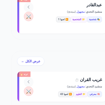
عبدالقادر
منشئ التحدي:
مجهول
(مبتدئ)
⚔️
🎭 شخصية
📁 الشخصية
▶️ لعبها 1
عرض الكل ←
ترند 🔥
غريب القران
⏱️
منشئ التحدي:
مجهول
(مبتدئ)
⚔️
🧠 معرفي
📁 العلوم
▶️ لعبها 43