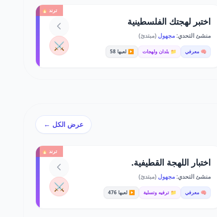
ترند 🔥
اختبر لهجتك الفلسطينية
منشئ التحدي:
مجهول
(مبتدئ)
⚔️
🧠 معرفي
📁 بلدان ولهجات
▶️ لعبها 58
عرض الكل ←
ترند 🔥
اختبار اللهجة القطيفية.
منشئ التحدي:
مجهول
(مبتدئ)
⚔️
🧠 معرفي
📁 ترفيه وتسلية
▶️ لعبها 476