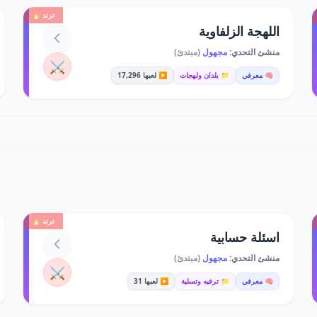
ترند 🔥
اللهجة الزلفاوية
منشئ التحدي:
مجهول
(مبتدئ)
⚔️
🧠 معرفي
📁 بلدان ولهجات
▶️ لعبها 17,296
ترند 🔥
اسئلة حسابية
منشئ التحدي:
مجهول
(مبتدئ)
⚔️
🧠 معرفي
📁 ترفيه وتسلية
▶️ لعبها 31