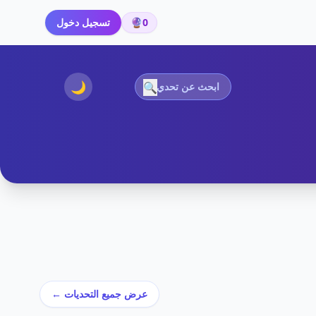
0
🔮
تسجيل دخول
🌙
🔍
عرض جميع التحديات ←