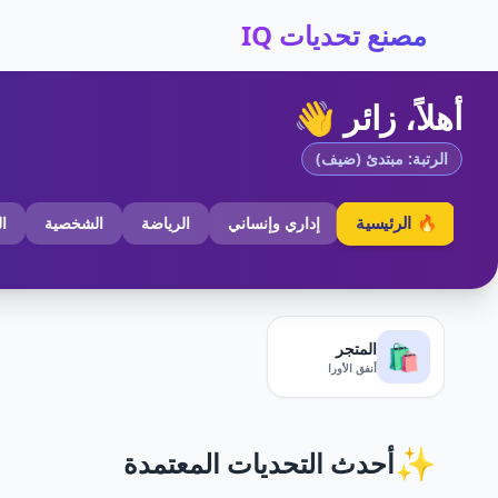
مصنع تحديات IQ
أهلاً، زائر 👋
الرتبة: مبتدئ (ضيف)
🔥 الرئيسية
إداري وإنساني
الرياضة
الشخصية
ا
المتجر
🛍️
أنفق الأورا
✨
أحدث التحديات المعتمدة