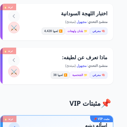
ترند 🔥
اختبار اللهجة السودانية
منشئ التحدي:
مجهول
(مبتدئ)
⚔️
🧠 معرفي
📁 بلدان ولهجات
▶️ لعبها 4,428
ترند 🔥
ماذا تعرف عن لطيفه:
منشئ التحدي:
مجهول
(مبتدئ)
⚔️
🧠 معرفي
📁 الشخصية
▶️ لعبها 38
📌
مثبتات VIP
مثبت VIP 📌
ترند 🔥
اسأله دينيه