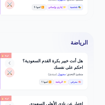
⚔️
🎭 شخصية
📁 إداري وإنساني
▶️ لعبها 5
الرياضة
ترند 🔥
هل أنت خبير بكرة القدم السعودية؟
احكم على نفسك
⚔️
منشئ التحدي:
مجهول
(مبتدئ)
🧠 معرفي
📁 الرياضة
▶️ لعبها 1
ترند 🔥
اختبار عن نادي الأهلي السعودي