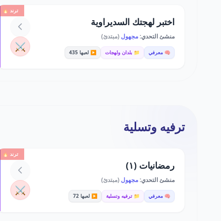
ترند 🔥
اختبر لهجتك السديراوية
منشئ التحدي:
مجهول
(مبتدئ)
⚔️
🧠 معرفي
📁 بلدان ولهجات
▶️ لعبها 435
ترفيه وتسلية
ترند 🔥
رمضانيات (١)
منشئ التحدي:
مجهول
(مبتدئ)
⚔️
🧠 معرفي
📁 ترفيه وتسلية
▶️ لعبها 72