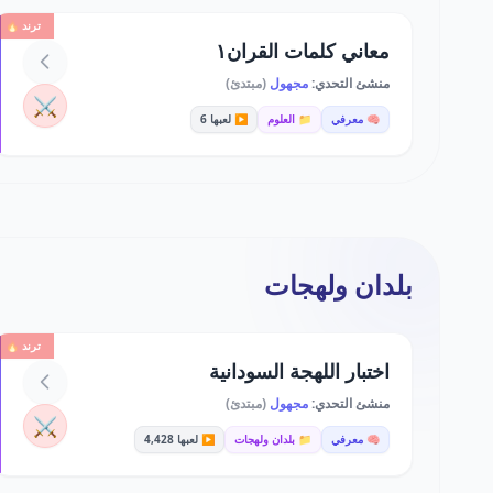
ترند 🔥
معاني كلمات القران١
منشئ التحدي:
مجهول
(مبتدئ)
⚔️
🧠 معرفي
📁 العلوم
▶️ لعبها 6
بلدان ولهجات
ترند 🔥
اختبار اللهجة السودانية
منشئ التحدي:
مجهول
(مبتدئ)
⚔️
🧠 معرفي
📁 بلدان ولهجات
▶️ لعبها 4,428