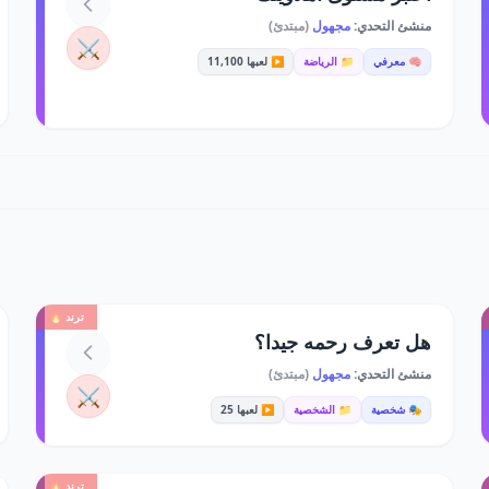
منشئ التحدي:
مجهول
(مبتدئ)
⚔️
🧠 معرفي
📁 الرياضة
▶️ لعبها 11,100
ترند 🔥
هل تعرف رحمه جيدا؟
منشئ التحدي:
مجهول
(مبتدئ)
⚔️
🎭 شخصية
📁 الشخصية
▶️ لعبها 25
ترند 🔥