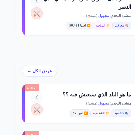
النصر
⚔️
منشئ التحدي:
مجهول
(مبتدئ)
🧠 معرفي
📁 الرياضة
▶️ لعبها 50,421
عرض الكل ←
ترند 🔥
ما هو البلد الذي ستعيش فيه ؟؟
منشئ التحدي:
مجهول
(مبتدئ)
⚔️
🎭 شخصية
📁 الشخصية
▶️ لعبها 12
ترند 🔥