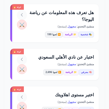
ترند 🔥
هل تعرف هذه المعلومات عن رياضة
اليوجا؟
⚔️
منشئ التحدي:
مجهول
(مبتدئ)
🎭 شخصية
📁 الرياضة
▶️ لعبها 199
ترند 🔥
اختبار عن نادي الأهلي السعودي
منشئ التحدي:
مجهول
(مبتدئ)
⚔️
🧠 معرفي
📁 الرياضة
▶️ لعبها 2,696
ترند 🔥
اختبر مستوى اهلاويتك
منشئ التحدي:
مجهول
(مبتدئ)
⚔️