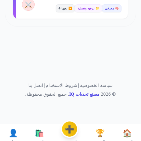
⚔️
🧠 معرفي
📁 ترفيه وتسلية
▶️ لعبها 4
سياسة الخصوصية
|
شروط الاستخدام
|
اتصل بنا
© 2026
مصنع تحديات IQ
. جميع الحقوق محفوظة.
➕
👤
🛍️
🏆
🏠