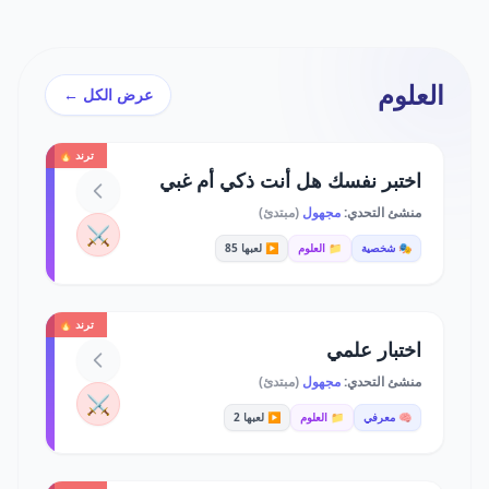
العلوم
عرض الكل ←
ترند 🔥
اختبر نفسك هل أنت ذكي أم غبي
منشئ التحدي:
مجهول
(مبتدئ)
⚔️
🎭 شخصية
📁 العلوم
▶️ لعبها 85
ترند 🔥
اختبار علمي
منشئ التحدي:
مجهول
(مبتدئ)
⚔️
🧠 معرفي
📁 العلوم
▶️ لعبها 2