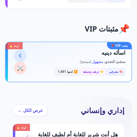
📌
مثبتات VIP
مثبت VIP 📌
ترند 🔥
اسأله دينيه
منشئ التحدي:
مجهول
(مبتدئ)
⚔️
🧠 معرفي
📁 ترفيه وتسلية
▶️ لعبها 1,481
إداري وإنساني
عرض الكل ←
ترند 🔥
هل أنت شرير للغاية أم لطيف للغاية