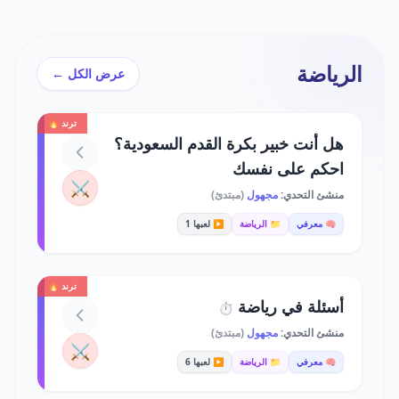
الرياضة
عرض الكل ←
ترند 🔥
هل أنت خبير بكرة القدم السعودية؟
احكم على نفسك
⚔️
منشئ التحدي:
مجهول
(مبتدئ)
🧠 معرفي
📁 الرياضة
▶️ لعبها 1
ترند 🔥
أسئلة في رياضة
⏱️
منشئ التحدي:
مجهول
(مبتدئ)
⚔️
🧠 معرفي
📁 الرياضة
▶️ لعبها 6