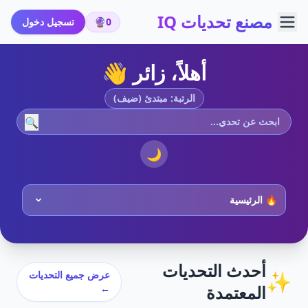
مصنع تحديات IQ
0
🔮
تسجيل دخول
أهلاً، زائر 👋
الرتبة: مبتدئ (ضيف)
🔍
🌙
أحدث التحديات
✨
عرض جميع التحديات
المعتمدة
←