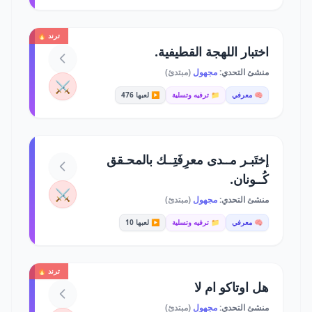
ترند 🔥
اختبار اللهجة القطيفية.
منشئ التحدي:
مجهول
(مبتدئ)
⚔️
🧠 معرفي
📁 ترفيه وتسلية
▶️ لعبها 476
إختَبـر مــدى معرِفَتِــك بالمحـقق
كُــونان.
⚔️
منشئ التحدي:
مجهول
(مبتدئ)
🧠 معرفي
📁 ترفيه وتسلية
▶️ لعبها 10
ترند 🔥
هل اوتاكو ام لا
منشئ التحدي:
مجهول
(مبتدئ)