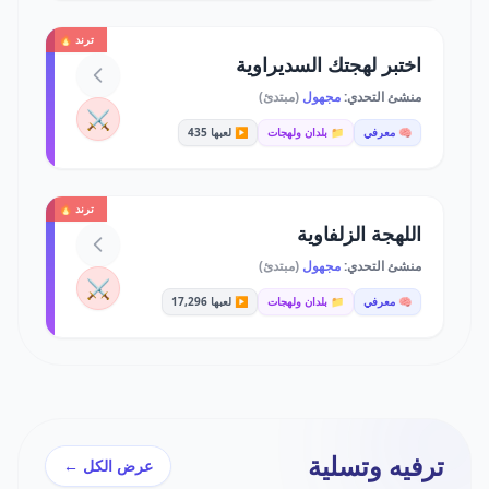
ترند 🔥
اختبر لهجتك السديراوية
منشئ التحدي:
مجهول
(مبتدئ)
⚔️
🧠 معرفي
📁 بلدان ولهجات
▶️ لعبها 435
ترند 🔥
اللهجة الزلفاوية
منشئ التحدي:
مجهول
(مبتدئ)
⚔️
🧠 معرفي
📁 بلدان ولهجات
▶️ لعبها 17,296
ترفيه وتسلية
عرض الكل ←