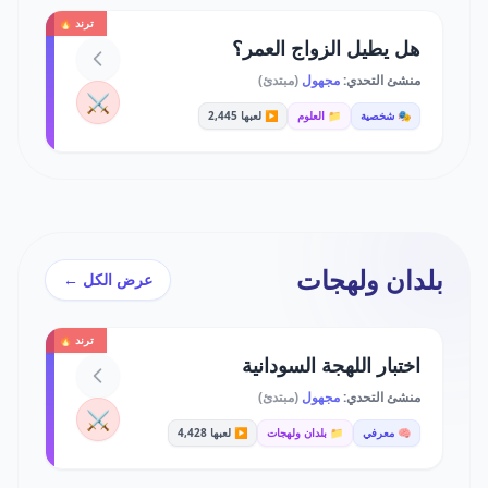
ترند 🔥
هل يطيل الزواج العمر؟
منشئ التحدي:
مجهول
(مبتدئ)
⚔️
🎭 شخصية
📁 العلوم
▶️ لعبها 2,445
بلدان ولهجات
عرض الكل ←
ترند 🔥
اختبار اللهجة السودانية
منشئ التحدي:
مجهول
(مبتدئ)
⚔️
🧠 معرفي
📁 بلدان ولهجات
▶️ لعبها 4,428