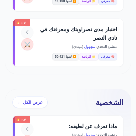
🧠 معرفي
📁 الرياضة
▶️ لعبها 11,100
ترند 🔥
اختبار مدى نصراويتك ومعرفتك في
نادي النصر
⚔️
منشئ التحدي:
مجهول
(مبتدئ)
🧠 معرفي
📁 الرياضة
▶️ لعبها 50,421
الشخصية
عرض الكل ←
ترند 🔥
ماذا تعرف عن لطيفه:
منشئ التحدي:
مجهول
(مبتدئ)