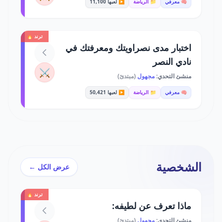
🧠 معرفي
📁 الرياضة
▶️ لعبها 11,100
ترند 🔥
اختبار مدى نصراويتك ومعرفتك في
نادي النصر
⚔️
منشئ التحدي:
مجهول
(مبتدئ)
🧠 معرفي
📁 الرياضة
▶️ لعبها 50,421
الشخصية
عرض الكل ←
ترند 🔥
ماذا تعرف عن لطيفه:
منشئ التحدي:
مجهول
(مبتدئ)