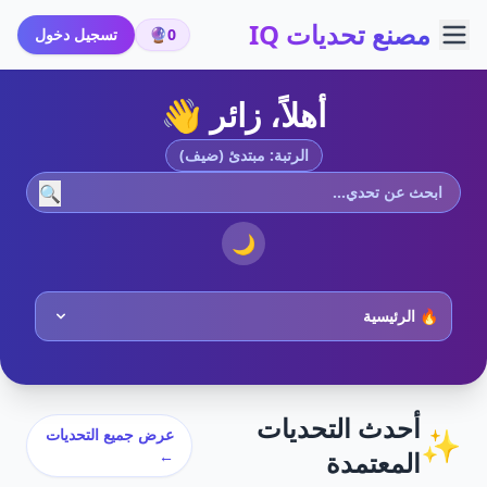
مصنع تحديات IQ
0
🔮
تسجيل دخول
أهلاً، زائر 👋
الرتبة: مبتدئ (ضيف)
🔍
🌙
أحدث التحديات
✨
عرض جميع التحديات
المعتمدة
←