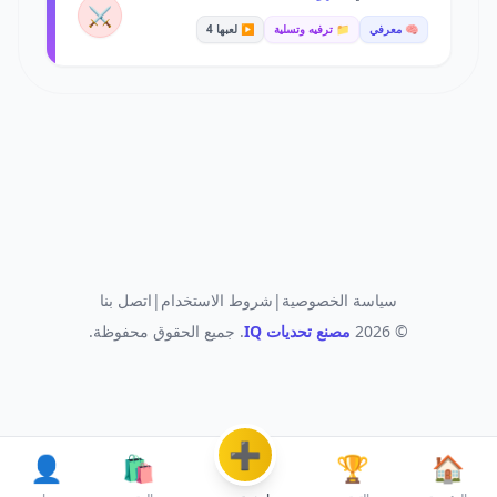
⚔️
🧠 معرفي
📁 ترفيه وتسلية
▶️ لعبها 4
سياسة الخصوصية
|
شروط الاستخدام
|
اتصل بنا
© 2026
مصنع تحديات IQ
. جميع الحقوق محفوظة.
➕
👤
🛍️
🏆
🏠