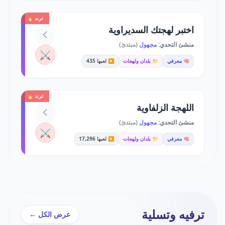
ترند 🔥
اختبر لهجتك السديراوية
منشئ التحدي:
مجهول
(مبتدئ)
⚔️
🧠 معرفي
📁 بلدان ولهجات
▶️ لعبها 435
ترند 🔥
اللهجة الزلفاوية
منشئ التحدي:
مجهول
(مبتدئ)
⚔️
🧠 معرفي
📁 بلدان ولهجات
▶️ لعبها 17,296
ترفيه وتسلية
عرض الكل ←