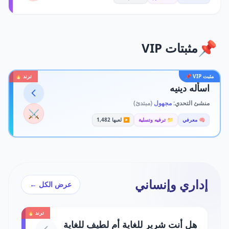
📌
مثبتات VIP
مثبت VIP 📌
ترند 🔥
اسأله دينيه
منشئ التحدي:
مجهول
(مبتدئ)
⚔️
🧠 معرفي
📁 ترفيه وتسلية
▶️ لعبها 1,482
إداري وإنساني
عرض الكل ←
ترند 🔥
هل أنت شرير للغاية أم لطيف للغاية