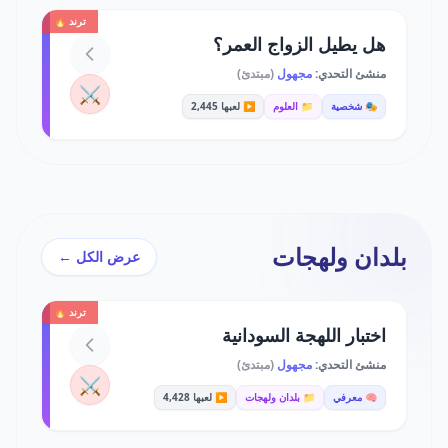
ترند 🔥
هل يطيل الزواج العمر؟
منشئ التحدي:
مجهول
(مبتدئ)
⚔️
🎭 شخصية
📁 العلوم
▶️ لعبها 2,445
بلدان ولهجات
عرض الكل ←
ترند 🔥
اختبار اللهجة السودانية
منشئ التحدي:
مجهول
(مبتدئ)
⚔️
🧠 معرفي
📁 بلدان ولهجات
▶️ لعبها 4,428