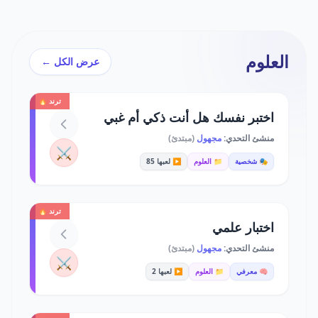
العلوم
عرض الكل ←
ترند 🔥
اختبر نفسك هل أنت ذكي أم غبي
منشئ التحدي:
مجهول
(مبتدئ)
⚔️
🎭 شخصية
📁 العلوم
▶️ لعبها 85
ترند 🔥
اختبار علمي
منشئ التحدي:
مجهول
(مبتدئ)
⚔️
🧠 معرفي
📁 العلوم
▶️ لعبها 2