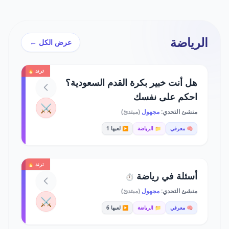
الرياضة
عرض الكل ←
ترند 🔥
هل أنت خبير بكرة القدم السعودية؟
احكم على نفسك
⚔️
منشئ التحدي:
مجهول
(مبتدئ)
🧠 معرفي
📁 الرياضة
▶️ لعبها 1
ترند 🔥
أسئلة في رياضة
⏱️
منشئ التحدي:
مجهول
(مبتدئ)
⚔️
🧠 معرفي
📁 الرياضة
▶️ لعبها 6