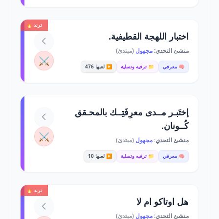
ترند 🔥
اختبار اللهجة القطيفية.
منشئ التحدي:
مجهول
(مبتدئ)
⚔️
🧠 معرفي
📁 ترفيه وتسلية
▶️ لعبها 476
إختَبـر مــدى معرِفَتِــك بالمحـقق
كُــونان.
⚔️
منشئ التحدي:
مجهول
(مبتدئ)
🧠 معرفي
📁 ترفيه وتسلية
▶️ لعبها 10
ترند 🔥
هل اوتاكو ام لا
منشئ التحدي:
مجهول
(مبتدئ)