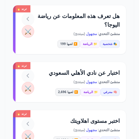
ترند 🔥
هل تعرف هذه المعلومات عن رياضة
اليوجا؟
⚔️
منشئ التحدي:
مجهول
(مبتدئ)
🎭 شخصية
📁 الرياضة
▶️ لعبها 199
ترند 🔥
اختبار عن نادي الأهلي السعودي
منشئ التحدي:
مجهول
(مبتدئ)
⚔️
🧠 معرفي
📁 الرياضة
▶️ لعبها 2,696
ترند 🔥
اختبر مستوى اهلاويتك
منشئ التحدي:
مجهول
(مبتدئ)
⚔️