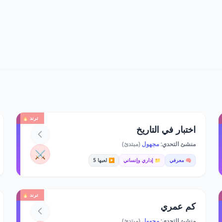
ترند 🔥
اختبار في التاريخ
منشئ التحدي:
مجهول
(مبتدئ)
⚔️
🧠 معرفي
📁 إداري وإنساني
▶️ لعبها 5
ترند 🔥
كم عمري
منشئ التحدي:
مجهول
(مبتدئ)