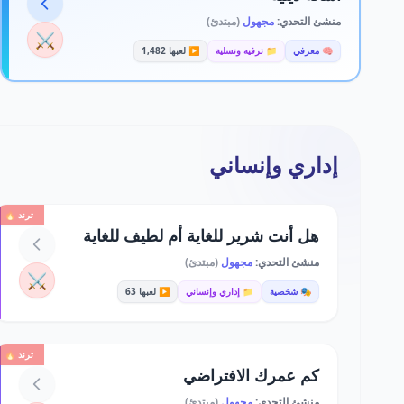
منشئ التحدي:
مجهول
(مبتدئ)
⚔️
🧠 معرفي
📁 ترفيه وتسلية
▶️ لعبها 1,482
إداري وإنساني
ترند 🔥
هل أنت شرير للغاية أم لطيف للغاية
منشئ التحدي:
مجهول
(مبتدئ)
⚔️
🎭 شخصية
📁 إداري وإنساني
▶️ لعبها 63
ترند 🔥
كم عمرك الافتراضي
منشئ التحدي:
مجهول
(مبتدئ)