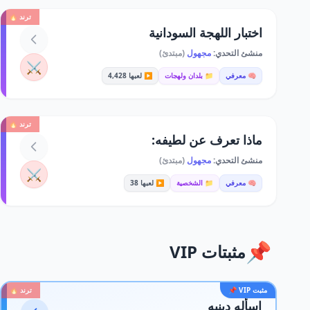
ترند 🔥
اختبار اللهجة السودانية
منشئ التحدي:
مجهول
(مبتدئ)
⚔️
🧠 معرفي
📁 بلدان ولهجات
▶️ لعبها 4,428
ترند 🔥
ماذا تعرف عن لطيفه:
منشئ التحدي:
مجهول
(مبتدئ)
⚔️
🧠 معرفي
📁 الشخصية
▶️ لعبها 38
📌
مثبتات VIP
مثبت VIP 📌
ترند 🔥
اسأله دينيه