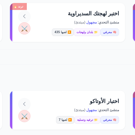
ترند 🔥
اختبر لهجتك السديراوية
منشئ التحدي:
مجهول
(مبتدئ)
⚔️
🧠 معرفي
📁 بلدان ولهجات
▶️ لعبها 435
اختبار الأوتاكو
منشئ التحدي:
مجهول
(مبتدئ)
⚔️
🧠 معرفي
📁 ترفيه وتسلية
▶️ لعبها 7