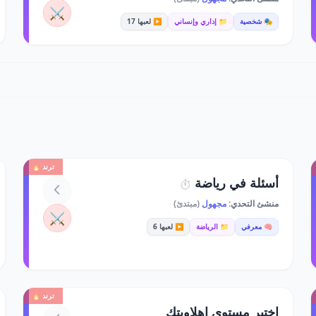
⚔️
🎭 شخصية
📁 إداري وإنساني
▶️ لعبها 17
ترند 🔥
أسئلة في رياضة
⏱️
منشئ التحدي:
مجهول
(مبتدئ)
⚔️
🧠 معرفي
📁 الرياضة
▶️ لعبها 6
ترند 🔥
اختبر مستوى اهلاويتك