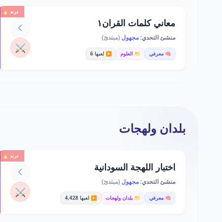
ترند 🔥
معاني كلمات القران١
منشئ التحدي:
مجهول
(مبتدئ)
⚔️
🧠 معرفي
📁 العلوم
▶️ لعبها 6
بلدان ولهجات
ترند 🔥
اختبار اللهجة السودانية
منشئ التحدي:
مجهول
(مبتدئ)
⚔️
🧠 معرفي
📁 بلدان ولهجات
▶️ لعبها 4,428