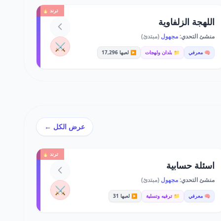
ترند 🔥
اللهجة الزلفاوية
منشئ التحدي:
مجهول
(مبتدئ)
⚔️
🧠 معرفي
📁 بلدان ولهجات
▶️ لعبها 17,296
عرض الكل ←
ترند 🔥
اسئلة حسابية
منشئ التحدي:
مجهول
(مبتدئ)
⚔️
🧠 معرفي
📁 ترفيه وتسلية
▶️ لعبها 31