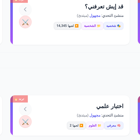
قد إيش تعرفني؟
منشئ التحدي:
مجهول
(مبتدئ)
⚔️
🎭 شخصية
📁 الشخصية
▶️ لعبها 14,345
ترند 🔥
اختبار علمي
منشئ التحدي:
مجهول
(مبتدئ)
⚔️
🧠 معرفي
📁 العلوم
▶️ لعبها 2