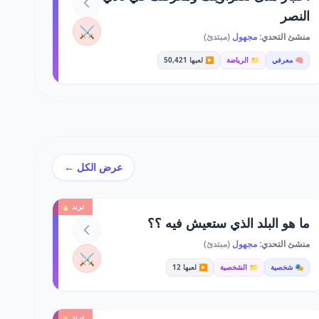
النصر
⚔️
منشئ التحدي:
مجهول
(مبتدئ)
🧠 معرفي
📁 الرياضة
▶️ لعبها 50,421
عرض الكل ←
ترند 🔥
ما هو البلد الذي ستعيش فيه ؟؟
منشئ التحدي:
مجهول
(مبتدئ)
⚔️
🎭 شخصية
📁 الشخصية
▶️ لعبها 12
ترند 🔥