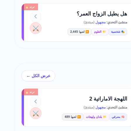
ترند 🔥
هل يطيل الزواج العمر؟
منشئ التحدي:
مجهول
(مبتدئ)
⚔️
🎭 شخصية
📁 العلوم
▶️ لعبها 2,445
عرض الكل ←
ترند 🔥
اللهجة الاماراتية 2
منشئ التحدي:
مجهول
(مبتدئ)
⚔️
🧠 معرفي
📁 بلدان ولهجات
▶️ لعبها 489