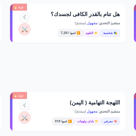
ترند 🔥
هل تنام بالقدر الكافى لجسدك؟
منشئ التحدي:
مجهول
(مبتدئ)
⚔️
🎭 شخصية
📁 العلوم
▶️ لعبها 7,281
ترند 🔥
اللهجة التهامية ( اليمن)
منشئ التحدي:
مجهول
(مبتدئ)
⚔️
🧠 معرفي
📁 بلدان ولهجات
▶️ لعبها 919