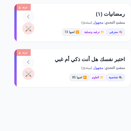
ترند 🔥
رمضانيات (١)
منشئ التحدي:
مجهول
(مبتدئ)
⚔️
🧠 معرفي
📁 ترفيه وتسلية
▶️ لعبها 72
ترند 🔥
اختبر نفسك هل أنت ذكي أم غبي
منشئ التحدي:
مجهول
(مبتدئ)
⚔️
🎭 شخصية
📁 العلوم
▶️ لعبها 85