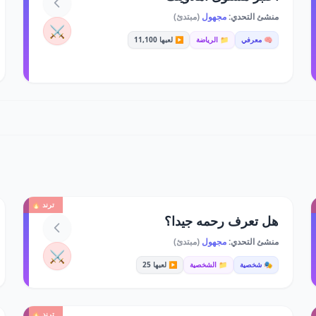
منشئ التحدي:
مجهول
(مبتدئ)
⚔️
🧠 معرفي
📁 الرياضة
▶️ لعبها 11,100
ترند 🔥
هل تعرف رحمه جيدا؟
منشئ التحدي:
مجهول
(مبتدئ)
⚔️
🎭 شخصية
📁 الشخصية
▶️ لعبها 25
ترند 🔥