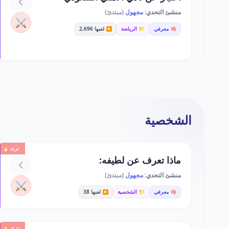
منشئ التحدي:
مجهول
(مبتدئ)
⚔️
🧠 معرفي
📁 الرياضة
▶️ لعبها 2,696
الشخصية
ترند 🔥
ماذا تعرف عن لطيفه:
منشئ التحدي:
مجهول
(مبتدئ)
⚔️
🧠 معرفي
📁 الشخصية
▶️ لعبها 38
ترند 🔥