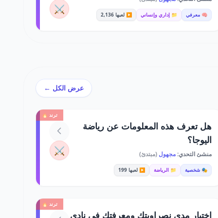
⚔️
🧠 معرفي
📁 إداري وإنساني
▶️ لعبها 2,136
عرض الكل ←
ترند 🔥
هل تعرف هذه المعلومات عن رياضة
اليوجا؟
⚔️
منشئ التحدي:
مجهول
(مبتدئ)
🎭 شخصية
📁 الرياضة
▶️ لعبها 199
ترند 🔥
اختبار مدى نصراويتك ومعرفتك في نادي