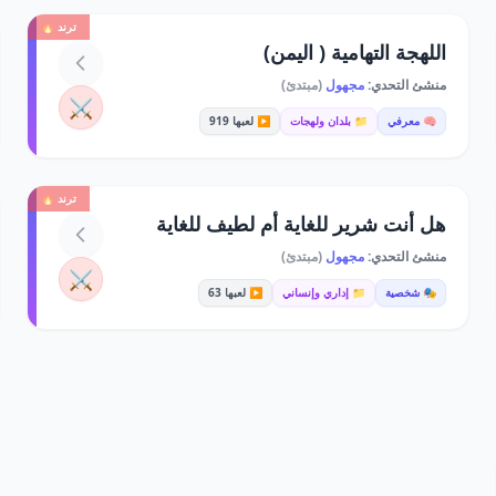
ترند 🔥
اللهجة التهامية ( اليمن)
منشئ التحدي:
مجهول
(مبتدئ)
⚔️
🧠 معرفي
📁 بلدان ولهجات
▶️ لعبها 919
ترند 🔥
هل أنت شرير للغاية أم لطيف للغاية
منشئ التحدي:
مجهول
(مبتدئ)
⚔️
🎭 شخصية
📁 إداري وإنساني
▶️ لعبها 63