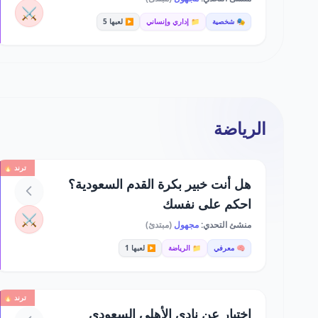
⚔️
🎭 شخصية
📁 إداري وإنساني
▶️ لعبها 5
الرياضة
ترند 🔥
هل أنت خبير بكرة القدم السعودية؟
احكم على نفسك
⚔️
منشئ التحدي:
مجهول
(مبتدئ)
🧠 معرفي
📁 الرياضة
▶️ لعبها 1
ترند 🔥
اختبار عن نادي الأهلي السعودي