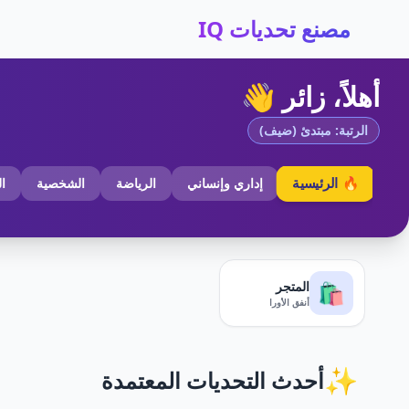
مصنع تحديات IQ
أهلاً، زائر 👋
الرتبة: مبتدئ (ضيف)
🔥 الرئيسية
إداري وإنساني
الرياضة
الشخصية
ا
المتجر
🛍️
أنفق الأورا
✨
أحدث التحديات المعتمدة