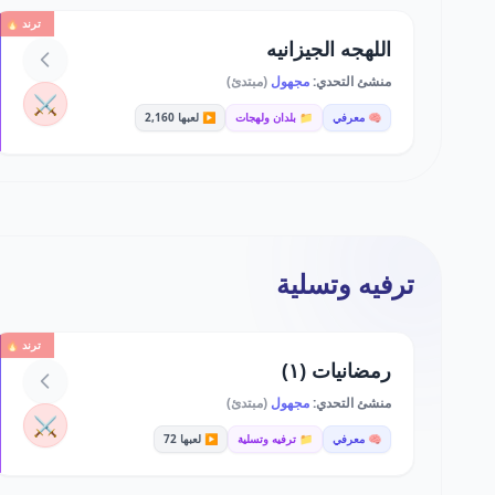
ترند 🔥
اللهجه الجيزانيه
منشئ التحدي:
مجهول
(مبتدئ)
⚔️
🧠 معرفي
📁 بلدان ولهجات
▶️ لعبها 2,160
ترفيه وتسلية
ترند 🔥
رمضانيات (١)
منشئ التحدي:
مجهول
(مبتدئ)
⚔️
🧠 معرفي
📁 ترفيه وتسلية
▶️ لعبها 72