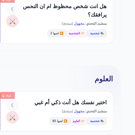
هل انت شخص محظوظ ام ان النحس
يرافقك؟
⚔️
منشئ التحدي:
مجهول
(مبتدئ)
🎭 شخصية
📁 الشخصية
▶️ لعبها 2
العلوم
ترند 🔥
اختبر نفسك هل أنت ذكي أم غبي
منشئ التحدي:
مجهول
(مبتدئ)
⚔️
🎭 شخصية
📁 العلوم
▶️ لعبها 85