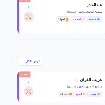
عبدالقادر
منشئ التحدي:
مجهول
(مبتدئ)
⚔️
🎭 شخصية
📁 الشخصية
▶️ لعبها 1
عرض الكل ←
ترند 🔥
غريب القران
⏱️
منشئ التحدي:
مجهول
(مبتدئ)
⚔️
🧠 معرفي
📁 العلوم
▶️ لعبها 43