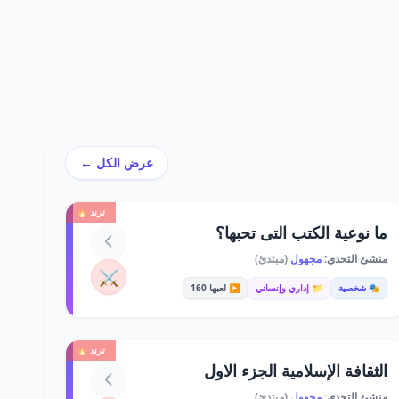
عرض الكل ←
ترند 🔥
ما نوعية الكتب التى تحبها؟
منشئ التحدي:
مجهول
(مبتدئ)
⚔️
🎭 شخصية
📁 إداري وإنساني
▶️ لعبها 160
ترند 🔥
الثقافة الإسلامية الجزء الاول
منشئ التحدي:
مجهول
(مبتدئ)