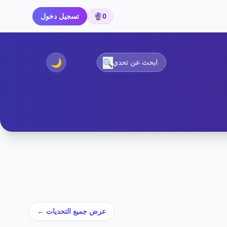
0
🔮
تسجيل دخول
🌙
🔍
عرض جميع التحديات ←