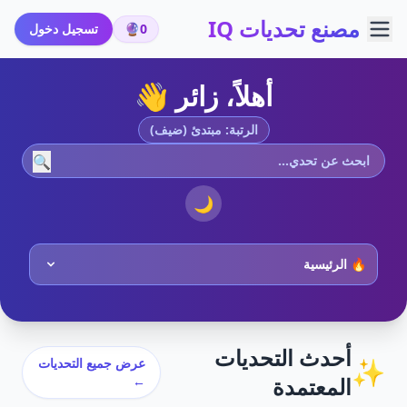
مصنع تحديات IQ
0
🔮
تسجيل دخول
أهلاً، زائر 👋
الرتبة: مبتدئ (ضيف)
🔍
🌙
أحدث التحديات
✨
عرض جميع التحديات
المعتمدة
←