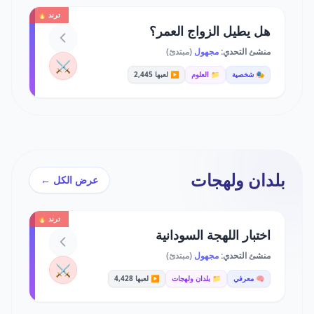
ترند 🔥
هل يطيل الزواج العمر؟
منشئ التحدي:
مجهول
(مبتدئ)
⚔️
🎭 شخصية
📁 العلوم
▶️ لعبها 2,445
بلدان ولهجات
عرض الكل ←
ترند 🔥
اختبار اللهجة السودانية
منشئ التحدي:
مجهول
(مبتدئ)
⚔️
🧠 معرفي
📁 بلدان ولهجات
▶️ لعبها 4,428