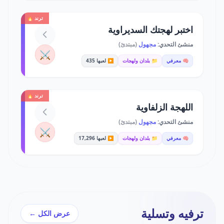
ترند 🔥
اختبر لهجتك السديراوية
منشئ التحدي:
مجهول
(مبتدئ)
⚔️
🧠 معرفي
📁 بلدان ولهجات
▶️ لعبها 435
ترند 🔥
اللهجة الزلفاوية
منشئ التحدي:
مجهول
(مبتدئ)
⚔️
🧠 معرفي
📁 بلدان ولهجات
▶️ لعبها 17,296
ترفيه وتسلية
عرض الكل ←