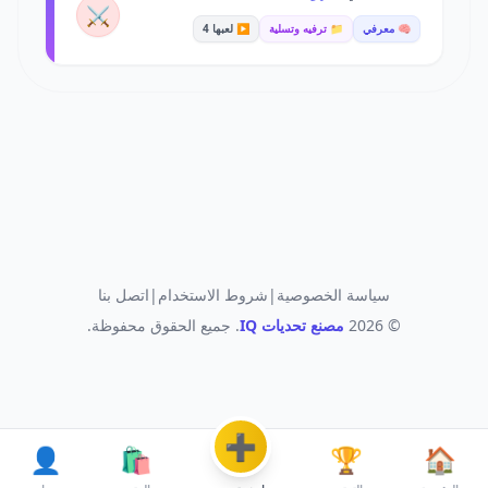
⚔️
🧠 معرفي
📁 ترفيه وتسلية
▶️ لعبها 4
سياسة الخصوصية
|
شروط الاستخدام
|
اتصل بنا
© 2026
مصنع تحديات IQ
. جميع الحقوق محفوظة.
➕
👤
🛍️
🏆
🏠