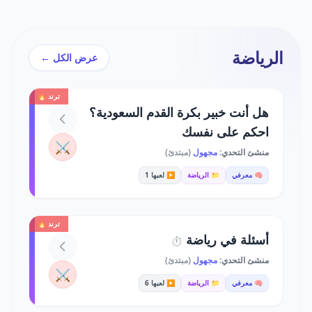
الرياضة
عرض الكل ←
ترند 🔥
هل أنت خبير بكرة القدم السعودية؟
احكم على نفسك
⚔️
منشئ التحدي:
مجهول
(مبتدئ)
🧠 معرفي
📁 الرياضة
▶️ لعبها 1
ترند 🔥
أسئلة في رياضة
⏱️
منشئ التحدي:
مجهول
(مبتدئ)
⚔️
🧠 معرفي
📁 الرياضة
▶️ لعبها 6