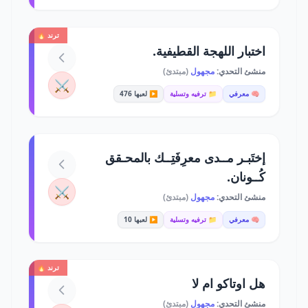
ترند 🔥
اختبار اللهجة القطيفية.
منشئ التحدي:
مجهول
(مبتدئ)
⚔️
🧠 معرفي
📁 ترفيه وتسلية
▶️ لعبها 476
إختَبـر مــدى معرِفَتِــك بالمحـقق
كُــونان.
⚔️
منشئ التحدي:
مجهول
(مبتدئ)
🧠 معرفي
📁 ترفيه وتسلية
▶️ لعبها 10
ترند 🔥
هل اوتاكو ام لا
منشئ التحدي:
مجهول
(مبتدئ)