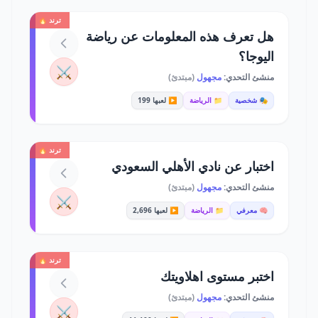
ترند 🔥
هل تعرف هذه المعلومات عن رياضة
اليوجا؟
⚔️
منشئ التحدي:
مجهول
(مبتدئ)
🎭 شخصية
📁 الرياضة
▶️ لعبها 199
ترند 🔥
اختبار عن نادي الأهلي السعودي
منشئ التحدي:
مجهول
(مبتدئ)
⚔️
🧠 معرفي
📁 الرياضة
▶️ لعبها 2,696
ترند 🔥
اختبر مستوى اهلاويتك
منشئ التحدي:
مجهول
(مبتدئ)
⚔️