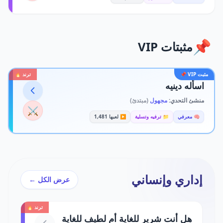
📌
مثبتات VIP
مثبت VIP 📌
ترند 🔥
اسأله دينيه
منشئ التحدي:
مجهول
(مبتدئ)
⚔️
🧠 معرفي
📁 ترفيه وتسلية
▶️ لعبها 1,481
إداري وإنساني
عرض الكل ←
ترند 🔥
هل أنت شرير للغاية أم لطيف للغاية