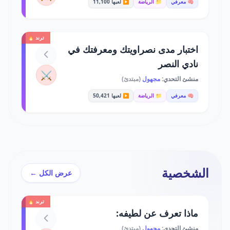
🧠 معرفي
📁 الرياضة
▶️ لعبها 11,100
ترند 🔥
اختبار مدى نصراويتك ومعرفتك في
نادي النصر
⚔️
منشئ التحدي:
مجهول
(مبتدئ)
🧠 معرفي
📁 الرياضة
▶️ لعبها 50,421
الشخصية
عرض الكل ←
ترند 🔥
ماذا تعرف عن لطيفه:
منشئ التحدي:
مجهول
(مبتدئ)