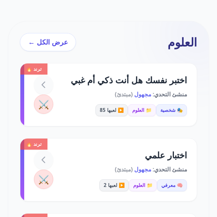
العلوم
عرض الكل ←
ترند 🔥
اختبر نفسك هل أنت ذكي أم غبي
منشئ التحدي:
مجهول
(مبتدئ)
⚔️
🎭 شخصية
📁 العلوم
▶️ لعبها 85
ترند 🔥
اختبار علمي
منشئ التحدي:
مجهول
(مبتدئ)
⚔️
🧠 معرفي
📁 العلوم
▶️ لعبها 2