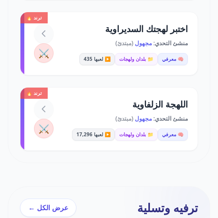
ترند 🔥
اختبر لهجتك السديراوية
منشئ التحدي:
مجهول
(مبتدئ)
⚔️
🧠 معرفي
📁 بلدان ولهجات
▶️ لعبها 435
ترند 🔥
اللهجة الزلفاوية
منشئ التحدي:
مجهول
(مبتدئ)
⚔️
🧠 معرفي
📁 بلدان ولهجات
▶️ لعبها 17,296
ترفيه وتسلية
عرض الكل ←