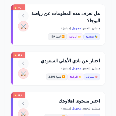
ترند 🔥
هل تعرف هذه المعلومات عن رياضة
اليوجا؟
⚔️
منشئ التحدي:
مجهول
(مبتدئ)
🎭 شخصية
📁 الرياضة
▶️ لعبها 199
ترند 🔥
اختبار عن نادي الأهلي السعودي
منشئ التحدي:
مجهول
(مبتدئ)
⚔️
🧠 معرفي
📁 الرياضة
▶️ لعبها 2,696
ترند 🔥
اختبر مستوى اهلاويتك
منشئ التحدي:
مجهول
(مبتدئ)
⚔️