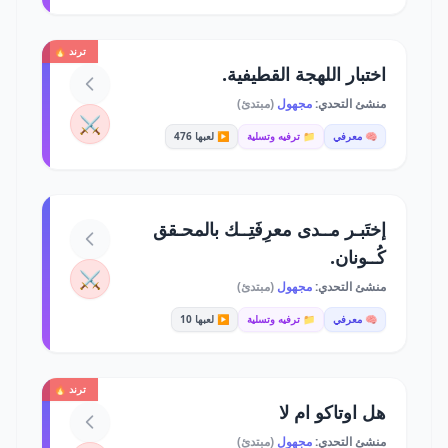
ترند 🔥
اختبار اللهجة القطيفية.
منشئ التحدي:
مجهول
(مبتدئ)
⚔️
🧠 معرفي
📁 ترفيه وتسلية
▶️ لعبها 476
إختَبـر مــدى معرِفَتِــك بالمحـقق
كُــونان.
⚔️
منشئ التحدي:
مجهول
(مبتدئ)
🧠 معرفي
📁 ترفيه وتسلية
▶️ لعبها 10
ترند 🔥
هل اوتاكو ام لا
منشئ التحدي:
مجهول
(مبتدئ)