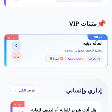
📌
مثبتات VIP
مثبت VIP 📌
ترند 🔥
اسأله دينيه
منشئ التحدي:
مجهول
(مبتدئ)
⚔️
🧠 معرفي
📁 ترفيه وتسلية
▶️ لعبها 1,482
إداري وإنساني
عرض الكل ←
ترند 🔥
هل أنت شرير للغاية أم لطيف للغاية