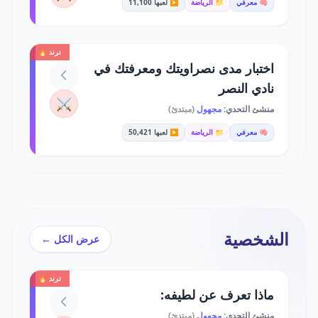
🧠 معرفي
📁 الرياضة
▶️ لعبها 11,100
ترند 🔥
اختبار مدى نصراويتك ومعرفتك في
نادي النصر
⚔️
منشئ التحدي:
مجهول
(مبتدئ)
🧠 معرفي
📁 الرياضة
▶️ لعبها 50,421
الشخصية
عرض الكل ←
ترند 🔥
ماذا تعرف عن لطيفه:
منشئ التحدي:
مجهول
(مبتدئ)