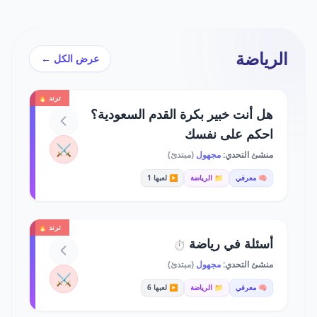
الرياضة
عرض الكل ←
ترند 🔥
هل أنت خبير بكرة القدم السعودية؟
احكم على نفسك
⚔️
منشئ التحدي:
مجهول
(مبتدئ)
🧠 معرفي
📁 الرياضة
▶️ لعبها 1
ترند 🔥
أسئلة في رياضة
⏱️
منشئ التحدي:
مجهول
(مبتدئ)
⚔️
🧠 معرفي
📁 الرياضة
▶️ لعبها 6