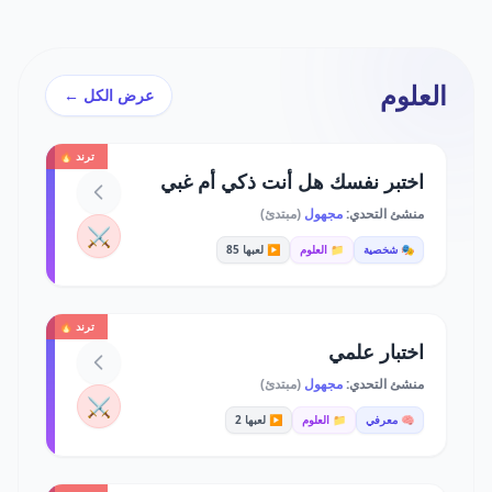
العلوم
عرض الكل ←
ترند 🔥
اختبر نفسك هل أنت ذكي أم غبي
منشئ التحدي:
مجهول
(مبتدئ)
⚔️
🎭 شخصية
📁 العلوم
▶️ لعبها 85
ترند 🔥
اختبار علمي
منشئ التحدي:
مجهول
(مبتدئ)
⚔️
🧠 معرفي
📁 العلوم
▶️ لعبها 2