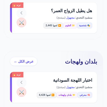
ترند 🔥
هل يطيل الزواج العمر؟
منشئ التحدي:
مجهول
(مبتدئ)
⚔️
🎭 شخصية
📁 العلوم
▶️ لعبها 2,445
بلدان ولهجات
عرض الكل ←
ترند 🔥
اختبار اللهجة السودانية
منشئ التحدي:
مجهول
(مبتدئ)
⚔️
🧠 معرفي
📁 بلدان ولهجات
▶️ لعبها 4,428