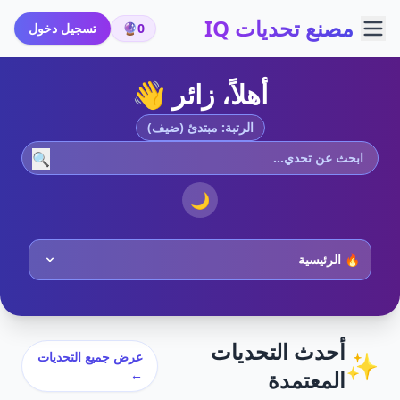
مصنع تحديات IQ
0
🔮
تسجيل دخول
أهلاً، زائر 👋
الرتبة: مبتدئ (ضيف)
🔍
🌙
أحدث التحديات
✨
عرض جميع التحديات
المعتمدة
←