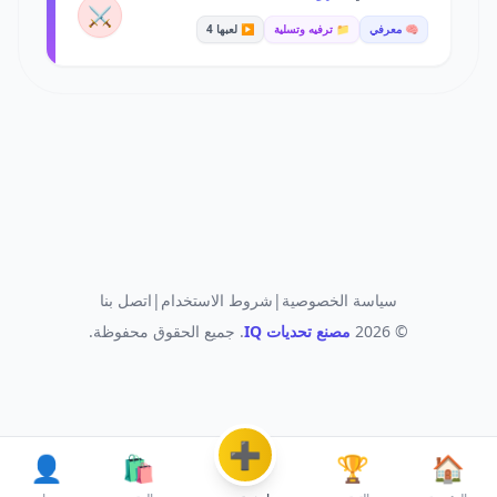
⚔️
🧠 معرفي
📁 ترفيه وتسلية
▶️ لعبها 4
سياسة الخصوصية
|
شروط الاستخدام
|
اتصل بنا
© 2026
مصنع تحديات IQ
. جميع الحقوق محفوظة.
➕
👤
🛍️
🏆
🏠