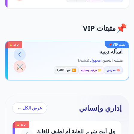
📌
مثبتات VIP
مثبت VIP 📌
ترند 🔥
اسأله دينيه
منشئ التحدي:
مجهول
(مبتدئ)
⚔️
🧠 معرفي
📁 ترفيه وتسلية
▶️ لعبها 1,481
إداري وإنساني
عرض الكل ←
ترند 🔥
هل أنت شرير للغاية أم لطيف للغاية