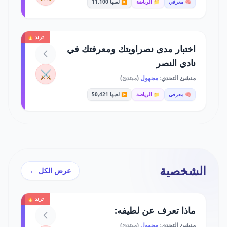
🧠 معرفي
📁 الرياضة
▶️ لعبها 11,100
ترند 🔥
اختبار مدى نصراويتك ومعرفتك في
نادي النصر
⚔️
منشئ التحدي:
مجهول
(مبتدئ)
🧠 معرفي
📁 الرياضة
▶️ لعبها 50,421
الشخصية
عرض الكل ←
ترند 🔥
ماذا تعرف عن لطيفه:
منشئ التحدي:
مجهول
(مبتدئ)