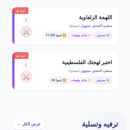
ترند 🔥
اللهجة الزلفاوية
منشئ التحدي:
مجهول
(مبتدئ)
⚔️
🧠 معرفي
📁 بلدان ولهجات
▶️ لعبها 17,296
ترند 🔥
اختبر لهجتك الفلسطينية
منشئ التحدي:
مجهول
(مبتدئ)
⚔️
🧠 معرفي
📁 بلدان ولهجات
▶️ لعبها 58
ترفيه وتسلية
عرض الكل ←