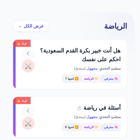
الرياضة
عرض الكل ←
ترند 🔥
هل أنت خبير بكرة القدم السعودية؟
احكم على نفسك
⚔️
منشئ التحدي:
مجهول
(مبتدئ)
🧠 معرفي
📁 الرياضة
▶️ لعبها 1
ترند 🔥
أسئلة في رياضة
⏱️
منشئ التحدي:
مجهول
(مبتدئ)
⚔️
🧠 معرفي
📁 الرياضة
▶️ لعبها 6