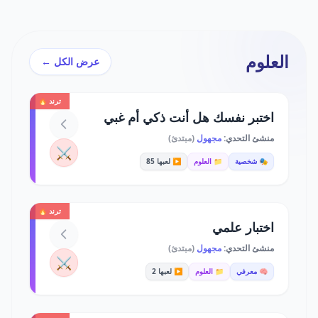
العلوم
عرض الكل ←
ترند 🔥
اختبر نفسك هل أنت ذكي أم غبي
منشئ التحدي:
مجهول
(مبتدئ)
⚔️
🎭 شخصية
📁 العلوم
▶️ لعبها 85
ترند 🔥
اختبار علمي
منشئ التحدي:
مجهول
(مبتدئ)
⚔️
🧠 معرفي
📁 العلوم
▶️ لعبها 2