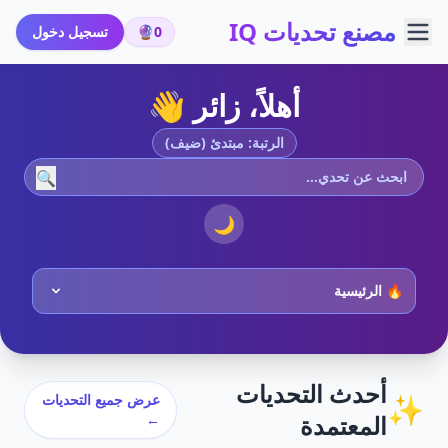
مصنع تحديات IQ
0
🔮
تسجيل دخول
أهلاً، زائر 👋
الرتبة: مبتدئ (ضيف)
🔍
🌙
أحدث التحديات
✨
عرض جميع التحديات
المعتمدة
←