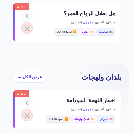
ترند 🔥
هل يطيل الزواج العمر؟
منشئ التحدي:
مجهول
(مبتدئ)
⚔️
🎭 شخصية
📁 العلوم
▶️ لعبها 2,445
بلدان ولهجات
عرض الكل ←
ترند 🔥
اختبار اللهجة السودانية
منشئ التحدي:
مجهول
(مبتدئ)
⚔️
🧠 معرفي
📁 بلدان ولهجات
▶️ لعبها 4,428