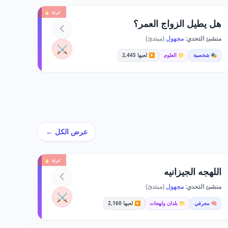
ترند 🔥
هل يطيل الزواج العمر؟
منشئ التحدي:
مجهول
(مبتدئ)
⚔️
🎭 شخصية
📁 العلوم
▶️ لعبها 2,445
عرض الكل ←
ترند 🔥
اللهجه الجيزانيه
منشئ التحدي:
مجهول
(مبتدئ)
⚔️
🧠 معرفي
📁 بلدان ولهجات
▶️ لعبها 2,160