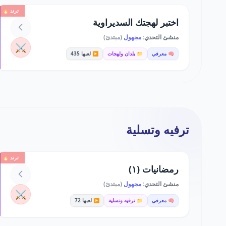
ترند 🔥
اختبر لهجتك السديراوية
منشئ التحدي:
مجهول
(مبتدئ)
⚔️
🧠 معرفي
📁 بلدان ولهجات
▶️ لعبها 435
ترفيه وتسلية
ترند 🔥
رمضانيات (١)
منشئ التحدي:
مجهول
(مبتدئ)
⚔️
🧠 معرفي
📁 ترفيه وتسلية
▶️ لعبها 72