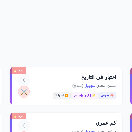
ترند 🔥
اختبار في التاريخ
منشئ التحدي:
مجهول
(مبتدئ)
⚔️
🧠 معرفي
📁 إداري وإنساني
▶️ لعبها 5
ترند 🔥
كم عمري
منشئ التحدي:
مجهول
(مبتدئ)