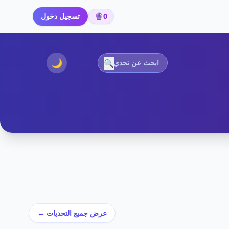
0
🔮
تسجيل دخول
🌙
🔍
عرض جميع التحديات ←