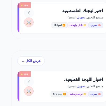
ترند 🔥
اختبر لهجتك الفلسطينية
منشئ التحدي:
مجهول
(مبتدئ)
⚔️
🧠 معرفي
📁 بلدان ولهجات
▶️ لعبها 58
عرض الكل ←
ترند 🔥
اختبار اللهجة القطيفية.
منشئ التحدي:
مجهول
(مبتدئ)
⚔️
🧠 معرفي
📁 ترفيه وتسلية
▶️ لعبها 476