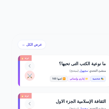
عرض الكل ←
ترند 🔥
ما نوعية الكتب التى تحبها؟
منشئ التحدي:
مجهول
(مبتدئ)
⚔️
🎭 شخصية
📁 إداري وإنساني
▶️ لعبها 160
ترند 🔥
الثقافة الإسلامية الجزء الاول
منشئ التحدي:
مجهول
(مبتدئ)