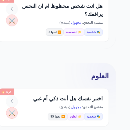
هل انت شخص محظوظ ام ان النحس
يرافقك؟
⚔️
منشئ التحدي:
مجهول
(مبتدئ)
🎭 شخصية
📁 الشخصية
▶️ لعبها 2
العلوم
ترند 🔥
اختبر نفسك هل أنت ذكي أم غبي
منشئ التحدي:
مجهول
(مبتدئ)
⚔️
🎭 شخصية
📁 العلوم
▶️ لعبها 85