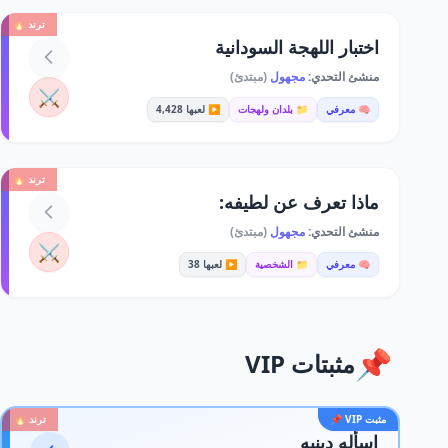
ترند 🔥
اختبار اللهجة السودانية
منشئ التحدي:
مجهول
(مبتدئ)
⚔️
🧠 معرفي
📁 بلدان ولهجات
▶️ لعبها 4,428
ترند 🔥
ماذا تعرف عن لطيفه:
منشئ التحدي:
مجهول
(مبتدئ)
⚔️
🧠 معرفي
📁 الشخصية
▶️ لعبها 38
📌
مثبتات VIP
مثبت VIP 📌
ترند 🔥
اسأله دينيه