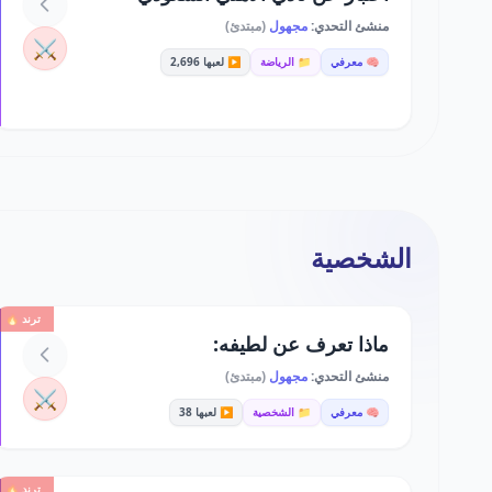
منشئ التحدي:
مجهول
(مبتدئ)
⚔️
🧠 معرفي
📁 الرياضة
▶️ لعبها 2,696
الشخصية
ترند 🔥
ماذا تعرف عن لطيفه:
منشئ التحدي:
مجهول
(مبتدئ)
⚔️
🧠 معرفي
📁 الشخصية
▶️ لعبها 38
ترند 🔥