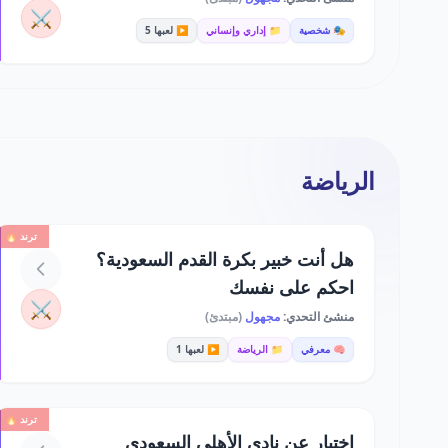
⚔️
🎭 شخصية
📁 إداري وإنساني
▶️ لعبها 5
الرياضة
ترند 🔥
هل أنت خبير بكرة القدم السعودية؟
احكم على نفسك
⚔️
منشئ التحدي:
مجهول
(مبتدئ)
🧠 معرفي
📁 الرياضة
▶️ لعبها 1
ترند 🔥
اختبار عن نادي الأهلي السعودي