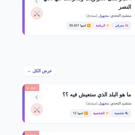
النصر
⚔️
منشئ التحدي:
مجهول
(مبتدئ)
🧠 معرفي
📁 الرياضة
▶️ لعبها 50,421
عرض الكل ←
ترند 🔥
ما هو البلد الذي ستعيش فيه ؟؟
منشئ التحدي:
مجهول
(مبتدئ)
⚔️
🎭 شخصية
📁 الشخصية
▶️ لعبها 12
ترند 🔥