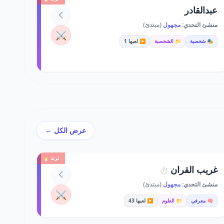
عبدالقادر
منشئ التحدي:
مجهول
(مبتدئ)
⚔️
🎭 شخصية
📁 الشخصية
▶️ لعبها 1
عرض الكل ←
ترند 🔥
غريب القران
⏱️
منشئ التحدي:
مجهول
(مبتدئ)
⚔️
🧠 معرفي
📁 العلوم
▶️ لعبها 43