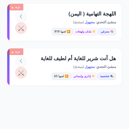
ترند 🔥
اللهجة التهامية ( اليمن)
منشئ التحدي:
مجهول
(مبتدئ)
⚔️
🧠 معرفي
📁 بلدان ولهجات
▶️ لعبها 919
ترند 🔥
هل أنت شرير للغاية أم لطيف للغاية
منشئ التحدي:
مجهول
(مبتدئ)
⚔️
🎭 شخصية
📁 إداري وإنساني
▶️ لعبها 63