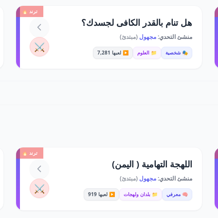
ترند 🔥
هل تنام بالقدر الكافى لجسدك؟
منشئ التحدي:
مجهول
(مبتدئ)
⚔️
🎭 شخصية
📁 العلوم
▶️ لعبها 7,281
ترند 🔥
اللهجة التهامية ( اليمن)
منشئ التحدي:
مجهول
(مبتدئ)
⚔️
🧠 معرفي
📁 بلدان ولهجات
▶️ لعبها 919