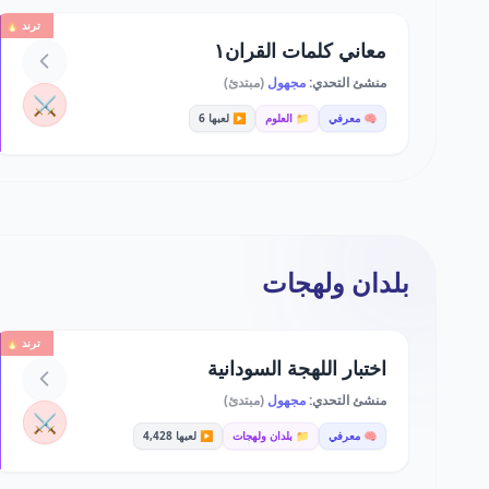
ترند 🔥
معاني كلمات القران١
منشئ التحدي:
مجهول
(مبتدئ)
⚔️
🧠 معرفي
📁 العلوم
▶️ لعبها 6
بلدان ولهجات
ترند 🔥
اختبار اللهجة السودانية
منشئ التحدي:
مجهول
(مبتدئ)
⚔️
🧠 معرفي
📁 بلدان ولهجات
▶️ لعبها 4,428