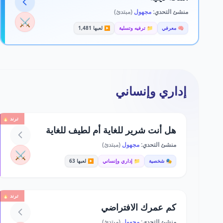
منشئ التحدي:
مجهول
(مبتدئ)
⚔️
🧠 معرفي
📁 ترفيه وتسلية
▶️ لعبها 1,481
إداري وإنساني
ترند 🔥
هل أنت شرير للغاية أم لطيف للغاية
منشئ التحدي:
مجهول
(مبتدئ)
⚔️
🎭 شخصية
📁 إداري وإنساني
▶️ لعبها 63
ترند 🔥
كم عمرك الافتراضي
منشئ التحدي:
مجهول
(مبتدئ)