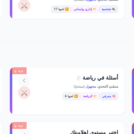
⚔️
🎭 شخصية
📁 إداري وإنساني
▶️ لعبها 17
ترند 🔥
أسئلة في رياضة
⏱️
منشئ التحدي:
مجهول
(مبتدئ)
⚔️
🧠 معرفي
📁 الرياضة
▶️ لعبها 6
ترند 🔥
اختبر مستوى اهلاويتك