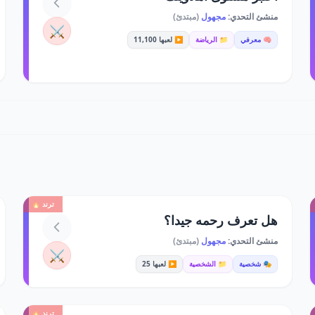
منشئ التحدي:
مجهول
(مبتدئ)
⚔️
🧠 معرفي
📁 الرياضة
▶️ لعبها 11,100
ترند 🔥
هل تعرف رحمه جيدا؟
منشئ التحدي:
مجهول
(مبتدئ)
⚔️
🎭 شخصية
📁 الشخصية
▶️ لعبها 25
ترند 🔥