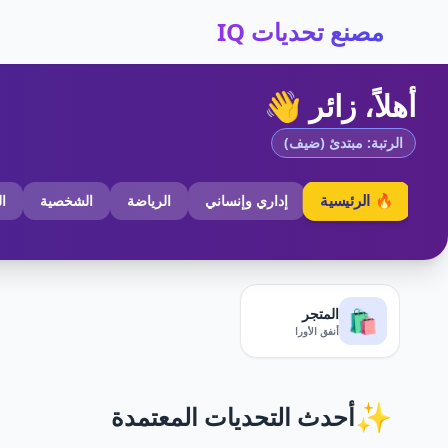
مصنع تحديات IQ
أهلاً، زائر 👋
الرتبة: مبتدئ (ضيف)
🔥 الرئيسية
إداري وإنساني
الرياضة
الشخصية
ا
المتجر
🛍️
أنفق الأورا
✨
أحدث التحديات المعتمدة