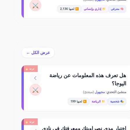
⚔️
🧠 معرفي
📁 إداري وإنساني
▶️ لعبها 2,136
عرض الكل ←
ترند 🔥
هل تعرف هذه المعلومات عن رياضة
اليوجا؟
⚔️
منشئ التحدي:
مجهول
(مبتدئ)
🎭 شخصية
📁 الرياضة
▶️ لعبها 199
ترند 🔥
اختبار مدى نصراويتك ومعرفتك في نادي