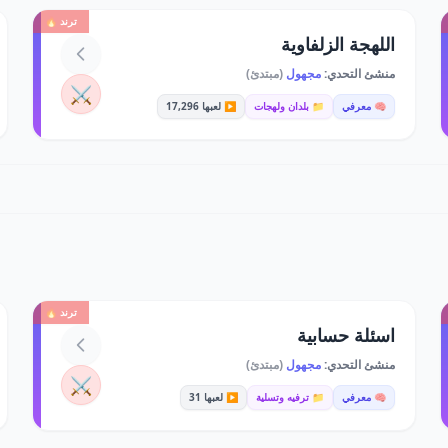
ترند 🔥
اللهجة الزلفاوية
منشئ التحدي:
مجهول
(مبتدئ)
⚔️
🧠 معرفي
📁 بلدان ولهجات
▶️ لعبها 17,296
ترند 🔥
اسئلة حسابية
منشئ التحدي:
مجهول
(مبتدئ)
⚔️
🧠 معرفي
📁 ترفيه وتسلية
▶️ لعبها 31