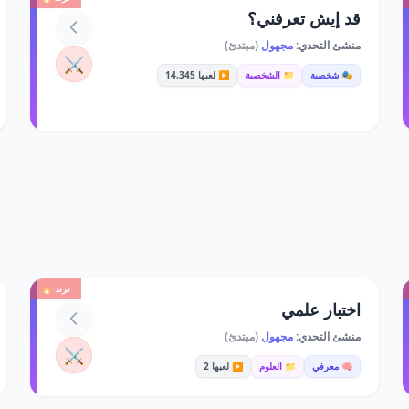
قد إيش تعرفني؟
منشئ التحدي:
مجهول
(مبتدئ)
⚔️
🎭 شخصية
📁 الشخصية
▶️ لعبها 14,345
ترند 🔥
اختبار علمي
منشئ التحدي:
مجهول
(مبتدئ)
⚔️
🧠 معرفي
📁 العلوم
▶️ لعبها 2