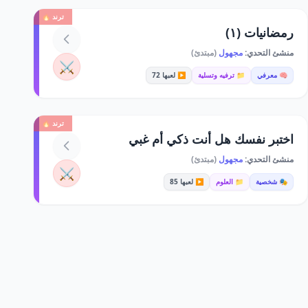
ترند 🔥
رمضانيات (١)
منشئ التحدي:
مجهول
(مبتدئ)
⚔️
🧠 معرفي
📁 ترفيه وتسلية
▶️ لعبها 72
ترند 🔥
اختبر نفسك هل أنت ذكي أم غبي
منشئ التحدي:
مجهول
(مبتدئ)
⚔️
🎭 شخصية
📁 العلوم
▶️ لعبها 85