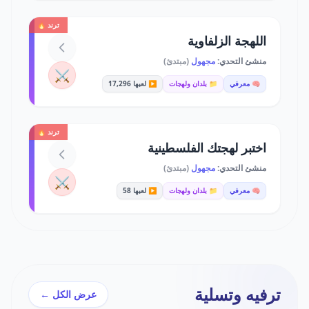
ترند 🔥
اللهجة الزلفاوية
منشئ التحدي:
مجهول
(مبتدئ)
⚔️
🧠 معرفي
📁 بلدان ولهجات
▶️ لعبها 17,296
ترند 🔥
اختبر لهجتك الفلسطينية
منشئ التحدي:
مجهول
(مبتدئ)
⚔️
🧠 معرفي
📁 بلدان ولهجات
▶️ لعبها 58
ترفيه وتسلية
عرض الكل ←