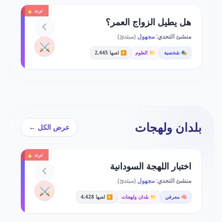
ترند 🔥
هل يطيل الزواج العمر؟
منشئ التحدي:
مجهول
(مبتدئ)
⚔️
🎭 شخصية
📁 العلوم
▶️ لعبها 2,445
بلدان ولهجات
عرض الكل ←
ترند 🔥
اختبار اللهجة السودانية
منشئ التحدي:
مجهول
(مبتدئ)
⚔️
🧠 معرفي
📁 بلدان ولهجات
▶️ لعبها 4,428