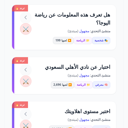
ترند 🔥
هل تعرف هذه المعلومات عن رياضة
اليوجا؟
⚔️
منشئ التحدي:
مجهول
(مبتدئ)
🎭 شخصية
📁 الرياضة
▶️ لعبها 199
ترند 🔥
اختبار عن نادي الأهلي السعودي
منشئ التحدي:
مجهول
(مبتدئ)
⚔️
🧠 معرفي
📁 الرياضة
▶️ لعبها 2,696
ترند 🔥
اختبر مستوى اهلاويتك
منشئ التحدي:
مجهول
(مبتدئ)
⚔️