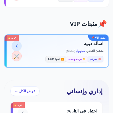
📌
مثبتات VIP
مثبت VIP 📌
ترند 🔥
اسأله دينيه
منشئ التحدي:
مجهول
(مبتدئ)
⚔️
🧠 معرفي
📁 ترفيه وتسلية
▶️ لعبها 1,481
إداري وإنساني
عرض الكل ←
ترند 🔥
اختبار في التاريخ