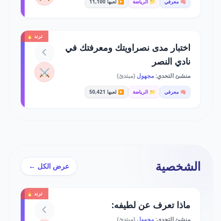
🧠 معرفي
📁 الرياضة
▶️ لعبها 11,100
ترند 🔥
اختبار مدى نصراويتك ومعرفتك في
نادي النصر
⚔️
منشئ التحدي:
مجهول
(مبتدئ)
🧠 معرفي
📁 الرياضة
▶️ لعبها 50,421
الشخصية
عرض الكل ←
ترند 🔥
ماذا تعرف عن لطيفه:
منشئ التحدي:
مجهول
(مبتدئ)