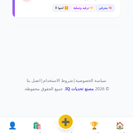
🧠 معرفي
📁 ترفيه وتسلية
▶️ لعبها 8
سياسة الخصوصية
|
شروط الاستخدام
|
اتصل بنا
© 2026
مصنع تحديات IQ
. جميع الحقوق محفوظة.
➕
👤
🛍️
🏆
🏠