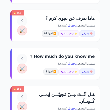
ترند 🔥
ماذا تعرف عن نجوى كرم ؟
منشئ التحدي:
مجهول
(مبتدئ)
⚔️
🧠 معرفي
📁 ترفيه وتسلية
▶️ لعبها 92
How much do you know me ?
منشئ التحدي:
مجهول
(مبتدئ)
⚔️
🧠 معرفي
📁 ترفيه وتسلية
▶️ لعبها 2
ترند 🔥
هَـل أنْــتَ مِــنْ مُحِبِيْـــن إنِمــي
كُــونــآن.
⚔️
منشئ التحدي:
مجهول
(مبتدئ)