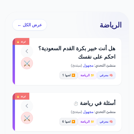
الرياضة
عرض الكل ←
ترند 🔥
هل أنت خبير بكرة القدم السعودية؟
احكم على نفسك
⚔️
منشئ التحدي:
مجهول
(مبتدئ)
🧠 معرفي
📁 الرياضة
▶️ لعبها 1
ترند 🔥
أسئلة في رياضة
⏱️
منشئ التحدي:
مجهول
(مبتدئ)
⚔️
🧠 معرفي
📁 الرياضة
▶️ لعبها 6