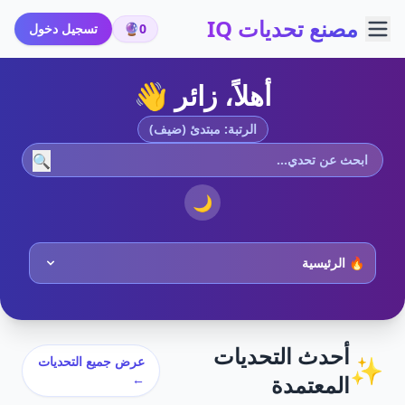
مصنع تحديات IQ
0
🔮
تسجيل دخول
أهلاً، زائر 👋
الرتبة: مبتدئ (ضيف)
🔍
🌙
أحدث التحديات
✨
عرض جميع التحديات
المعتمدة
←