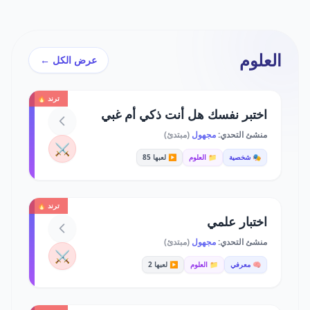
العلوم
عرض الكل ←
ترند 🔥
اختبر نفسك هل أنت ذكي أم غبي
منشئ التحدي:
مجهول
(مبتدئ)
⚔️
🎭 شخصية
📁 العلوم
▶️ لعبها 85
ترند 🔥
اختبار علمي
منشئ التحدي:
مجهول
(مبتدئ)
⚔️
🧠 معرفي
📁 العلوم
▶️ لعبها 2