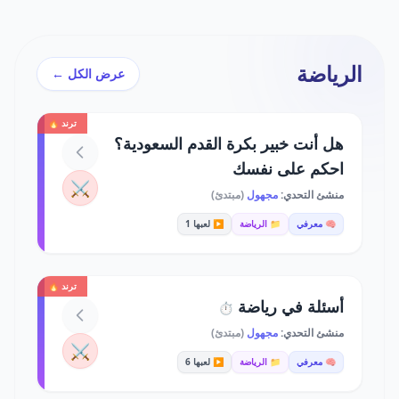
الرياضة
عرض الكل ←
ترند 🔥
هل أنت خبير بكرة القدم السعودية؟
احكم على نفسك
⚔️
منشئ التحدي:
مجهول
(مبتدئ)
🧠 معرفي
📁 الرياضة
▶️ لعبها 1
ترند 🔥
أسئلة في رياضة
⏱️
منشئ التحدي:
مجهول
(مبتدئ)
⚔️
🧠 معرفي
📁 الرياضة
▶️ لعبها 6