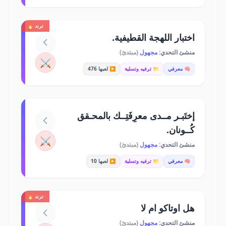
ترند 🔥
اختبار اللهجة القطيفية.
منشئ التحدي:
مجهول
(مبتدئ)
⚔️
🧠 معرفي
📁 ترفيه وتسلية
▶️ لعبها 476
إختَبـر مــدى معرِفَتِــك بالمحـقق
كُــونان.
⚔️
منشئ التحدي:
مجهول
(مبتدئ)
🧠 معرفي
📁 ترفيه وتسلية
▶️ لعبها 10
ترند 🔥
هل اوتاكو ام لا
منشئ التحدي:
مجهول
(مبتدئ)