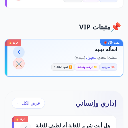
📌
مثبتات VIP
مثبت VIP 📌
ترند 🔥
اسأله دينيه
منشئ التحدي:
مجهول
(مبتدئ)
⚔️
🧠 معرفي
📁 ترفيه وتسلية
▶️ لعبها 1,482
إداري وإنساني
عرض الكل ←
ترند 🔥
هل أنت شرير للغاية أم لطيف للغاية