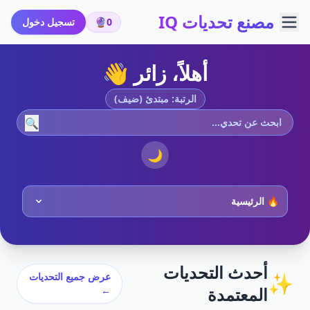
مصنع تحديات IQ
0
🔮
تسجيل دخول
أهلاً، زائر 👋
الرتبة: مبتدئ (ضيف)
🔍
🌙
أحدث التحديات
✨
عرض جميع التحديات
المعتمدة
←