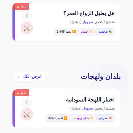
ترند 🔥
هل يطيل الزواج العمر؟
منشئ التحدي:
مجهول
(مبتدئ)
⚔️
🎭 شخصية
📁 العلوم
▶️ لعبها 2,445
بلدان ولهجات
عرض الكل ←
ترند 🔥
اختبار اللهجة السودانية
منشئ التحدي:
مجهول
(مبتدئ)
⚔️
🧠 معرفي
📁 بلدان ولهجات
▶️ لعبها 4,428