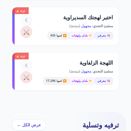
ترند 🔥
اختبر لهجتك السديراوية
منشئ التحدي:
مجهول
(مبتدئ)
⚔️
🧠 معرفي
📁 بلدان ولهجات
▶️ لعبها 435
ترند 🔥
اللهجة الزلفاوية
منشئ التحدي:
مجهول
(مبتدئ)
⚔️
🧠 معرفي
📁 بلدان ولهجات
▶️ لعبها 17,296
ترفيه وتسلية
عرض الكل ←