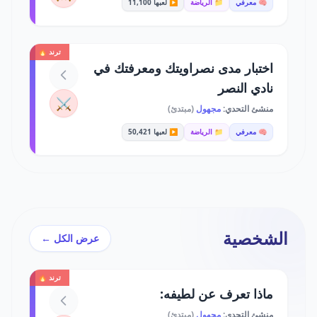
🧠 معرفي
📁 الرياضة
▶️ لعبها 11,100
ترند 🔥
اختبار مدى نصراويتك ومعرفتك في
نادي النصر
⚔️
منشئ التحدي:
مجهول
(مبتدئ)
🧠 معرفي
📁 الرياضة
▶️ لعبها 50,421
الشخصية
عرض الكل ←
ترند 🔥
ماذا تعرف عن لطيفه:
منشئ التحدي:
مجهول
(مبتدئ)