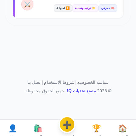
⚔️
🧠 معرفي
📁 ترفيه وتسلية
▶️ لعبها 4
سياسة الخصوصية
|
شروط الاستخدام
|
اتصل بنا
© 2026
مصنع تحديات IQ
. جميع الحقوق محفوظة.
➕
👤
🛍️
🏆
🏠