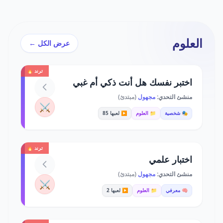
العلوم
عرض الكل ←
ترند 🔥
اختبر نفسك هل أنت ذكي أم غبي
منشئ التحدي:
مجهول
(مبتدئ)
⚔️
🎭 شخصية
📁 العلوم
▶️ لعبها 85
ترند 🔥
اختبار علمي
منشئ التحدي:
مجهول
(مبتدئ)
⚔️
🧠 معرفي
📁 العلوم
▶️ لعبها 2