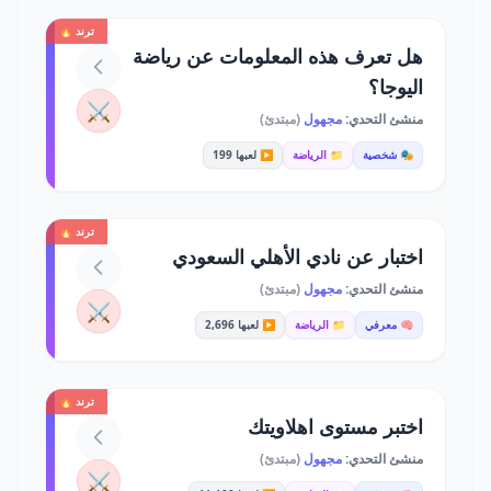
ترند 🔥
هل تعرف هذه المعلومات عن رياضة
اليوجا؟
⚔️
منشئ التحدي:
مجهول
(مبتدئ)
🎭 شخصية
📁 الرياضة
▶️ لعبها 199
ترند 🔥
اختبار عن نادي الأهلي السعودي
منشئ التحدي:
مجهول
(مبتدئ)
⚔️
🧠 معرفي
📁 الرياضة
▶️ لعبها 2,696
ترند 🔥
اختبر مستوى اهلاويتك
منشئ التحدي:
مجهول
(مبتدئ)
⚔️