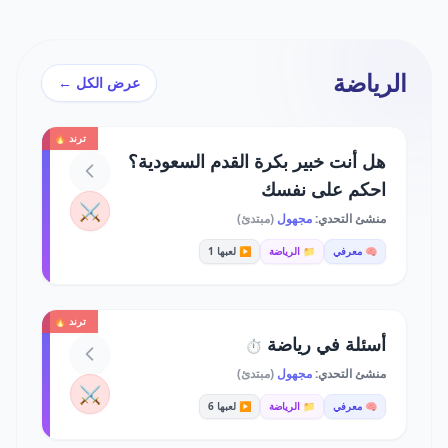
الرياضة
عرض الكل ←
ترند 🔥
هل أنت خبير بكرة القدم السعودية؟
احكم على نفسك
⚔️
منشئ التحدي:
مجهول
(مبتدئ)
🧠 معرفي
📁 الرياضة
▶️ لعبها 1
ترند 🔥
أسئلة في رياضة
⏱️
منشئ التحدي:
مجهول
(مبتدئ)
⚔️
🧠 معرفي
📁 الرياضة
▶️ لعبها 6