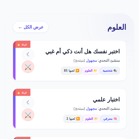
العلوم
عرض الكل ←
ترند 🔥
اختبر نفسك هل أنت ذكي أم غبي
منشئ التحدي:
مجهول
(مبتدئ)
⚔️
🎭 شخصية
📁 العلوم
▶️ لعبها 85
ترند 🔥
اختبار علمي
منشئ التحدي:
مجهول
(مبتدئ)
⚔️
🧠 معرفي
📁 العلوم
▶️ لعبها 2