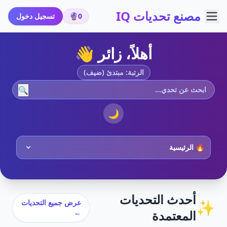
مصنع تحديات IQ
0
🔮
تسجيل دخول
أهلاً، زائر 👋
الرتبة: مبتدئ (ضيف)
🔍
🌙
أحدث التحديات
✨
عرض جميع التحديات
المعتمدة
←