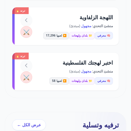
ترند 🔥
اللهجة الزلفاوية
منشئ التحدي:
مجهول
(مبتدئ)
⚔️
🧠 معرفي
📁 بلدان ولهجات
▶️ لعبها 17,296
ترند 🔥
اختبر لهجتك الفلسطينية
منشئ التحدي:
مجهول
(مبتدئ)
⚔️
🧠 معرفي
📁 بلدان ولهجات
▶️ لعبها 58
ترفيه وتسلية
عرض الكل ←