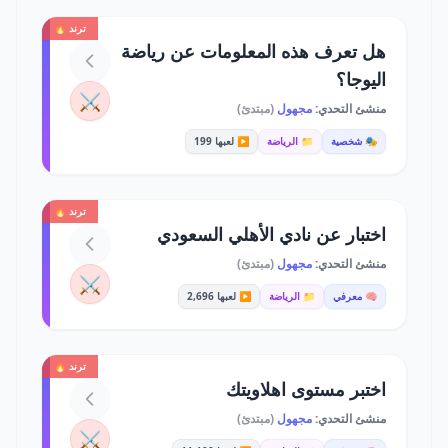
ترند 🔥
هل تعرف هذه المعلومات عن رياضة
اليوجا؟
⚔️
منشئ التحدي:
مجهول
(مبتدئ)
🎭 شخصية
📁 الرياضة
▶️ لعبها 199
ترند 🔥
اختبار عن نادي الأهلي السعودي
منشئ التحدي:
مجهول
(مبتدئ)
⚔️
🧠 معرفي
📁 الرياضة
▶️ لعبها 2,696
ترند 🔥
اختبر مستوى اهلاويتك
منشئ التحدي:
مجهول
(مبتدئ)
⚔️