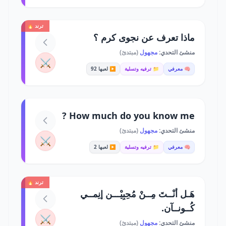
ترند 🔥
ماذا تعرف عن نجوى كرم ؟
منشئ التحدي:
مجهول
(مبتدئ)
⚔️
🧠 معرفي
📁 ترفيه وتسلية
▶️ لعبها 92
How much do you know me ?
منشئ التحدي:
مجهول
(مبتدئ)
⚔️
🧠 معرفي
📁 ترفيه وتسلية
▶️ لعبها 2
ترند 🔥
هَـل أنْــتَ مِــنْ مُحِبِيْـــن إنِمــي
كُــونــآن.
⚔️
منشئ التحدي:
مجهول
(مبتدئ)