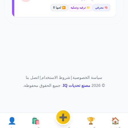
🧠 معرفي
📁 ترفيه وتسلية
▶️ لعبها 8
سياسة الخصوصية
|
شروط الاستخدام
|
اتصل بنا
© 2026
مصنع تحديات IQ
. جميع الحقوق محفوظة.
➕
👤
🛍️
🏆
🏠