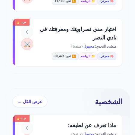
🧠 معرفي
📁 الرياضة
▶️ لعبها 11,100
ترند 🔥
اختبار مدى نصراويتك ومعرفتك في
نادي النصر
⚔️
منشئ التحدي:
مجهول
(مبتدئ)
🧠 معرفي
📁 الرياضة
▶️ لعبها 50,421
الشخصية
عرض الكل ←
ترند 🔥
ماذا تعرف عن لطيفه:
منشئ التحدي:
مجهول
(مبتدئ)