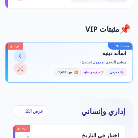
📌
مثبتات VIP
مثبت VIP 📌
ترند 🔥
اسأله دينيه
منشئ التحدي:
مجهول
(مبتدئ)
⚔️
🧠 معرفي
📁 ترفيه وتسلية
▶️ لعبها 1,481
إداري وإنساني
عرض الكل ←
ترند 🔥
اختبار في التاريخ