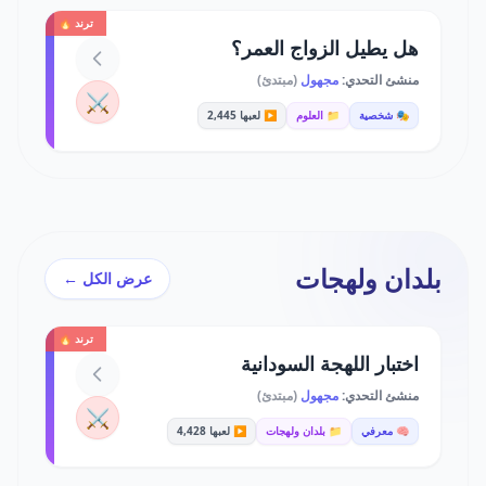
ترند 🔥
هل يطيل الزواج العمر؟
منشئ التحدي:
مجهول
(مبتدئ)
⚔️
🎭 شخصية
📁 العلوم
▶️ لعبها 2,445
بلدان ولهجات
عرض الكل ←
ترند 🔥
اختبار اللهجة السودانية
منشئ التحدي:
مجهول
(مبتدئ)
⚔️
🧠 معرفي
📁 بلدان ولهجات
▶️ لعبها 4,428