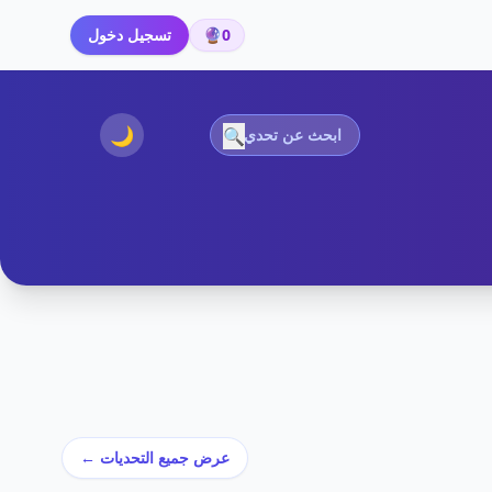
0
🔮
تسجيل دخول
🌙
🔍
عرض جميع التحديات ←