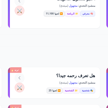
منشئ التحدي:
مجهول
(مبتدئ)
⚔️
🧠 معرفي
📁 الرياضة
▶️ لعبها 11,100
ترند 🔥
هل تعرف رحمه جيدا؟
منشئ التحدي:
مجهول
(مبتدئ)
⚔️
🎭 شخصية
📁 الشخصية
▶️ لعبها 25
ترند 🔥