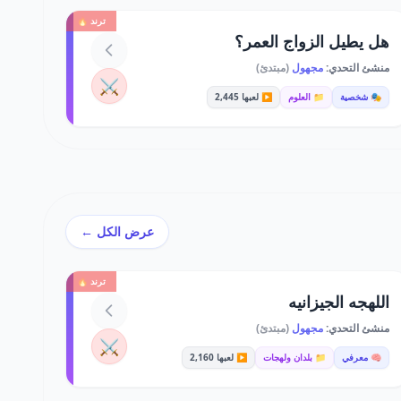
ترند 🔥
هل يطيل الزواج العمر؟
منشئ التحدي:
مجهول
(مبتدئ)
⚔️
🎭 شخصية
📁 العلوم
▶️ لعبها 2,445
عرض الكل ←
ترند 🔥
اللهجه الجيزانيه
منشئ التحدي:
مجهول
(مبتدئ)
⚔️
🧠 معرفي
📁 بلدان ولهجات
▶️ لعبها 2,160