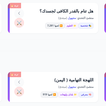
ترند 🔥
هل تنام بالقدر الكافى لجسدك؟
منشئ التحدي:
مجهول
(مبتدئ)
⚔️
🎭 شخصية
📁 العلوم
▶️ لعبها 7,281
ترند 🔥
اللهجة التهامية ( اليمن)
منشئ التحدي:
مجهول
(مبتدئ)
⚔️
🧠 معرفي
📁 بلدان ولهجات
▶️ لعبها 919