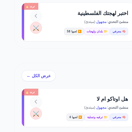
ترند 🔥
اختبر لهجتك الفلسطينية
منشئ التحدي:
مجهول
(مبتدئ)
⚔️
🧠 معرفي
📁 بلدان ولهجات
▶️ لعبها 58
عرض الكل ←
ترند 🔥
هل اوتاكو ام لا
منشئ التحدي:
مجهول
(مبتدئ)
⚔️
🧠 معرفي
📁 ترفيه وتسلية
▶️ لعبها 4