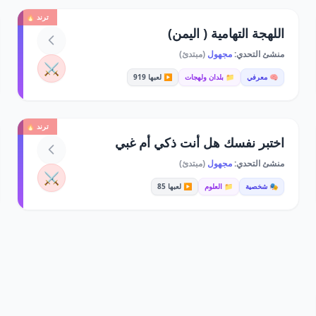
ترند 🔥
اللهجة التهامية ( اليمن)
منشئ التحدي:
مجهول
(مبتدئ)
⚔️
🧠 معرفي
📁 بلدان ولهجات
▶️ لعبها 919
ترند 🔥
اختبر نفسك هل أنت ذكي أم غبي
منشئ التحدي:
مجهول
(مبتدئ)
⚔️
🎭 شخصية
📁 العلوم
▶️ لعبها 85