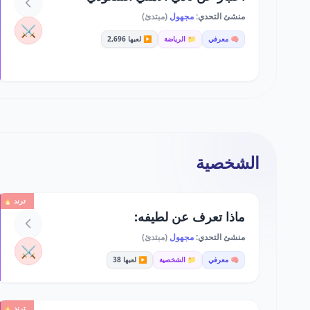
منشئ التحدي:
مجهول
(مبتدئ)
⚔️
🧠 معرفي
📁 الرياضة
▶️ لعبها 2,696
الشخصية
ترند 🔥
ماذا تعرف عن لطيفه:
منشئ التحدي:
مجهول
(مبتدئ)
⚔️
🧠 معرفي
📁 الشخصية
▶️ لعبها 38
ترند 🔥