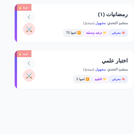
ترند 🔥
رمضانيات (١)
منشئ التحدي:
مجهول
(مبتدئ)
⚔️
🧠 معرفي
📁 ترفيه وتسلية
▶️ لعبها 72
ترند 🔥
اختبار علمي
منشئ التحدي:
مجهول
(مبتدئ)
⚔️
🧠 معرفي
📁 العلوم
▶️ لعبها 2