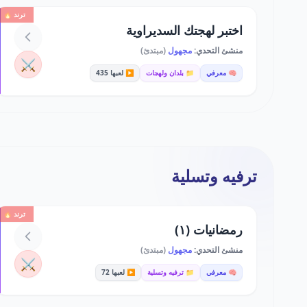
ترند 🔥
اختبر لهجتك السديراوية
منشئ التحدي:
مجهول
(مبتدئ)
⚔️
🧠 معرفي
📁 بلدان ولهجات
▶️ لعبها 435
ترفيه وتسلية
ترند 🔥
رمضانيات (١)
منشئ التحدي:
مجهول
(مبتدئ)
⚔️
🧠 معرفي
📁 ترفيه وتسلية
▶️ لعبها 72