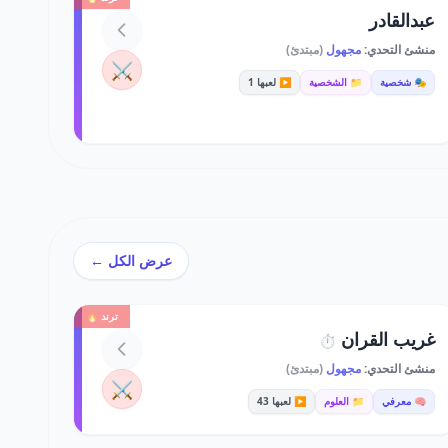
عبدالقادر
منشئ التحدي:
مجهول
(مبتدئ)
⚔️
🎭 شخصية
📁 الشخصية
▶️ لعبها 1
عرض الكل ←
ترند 🔥
غريب القران
⏱️
منشئ التحدي:
مجهول
(مبتدئ)
⚔️
🧠 معرفي
📁 العلوم
▶️ لعبها 43