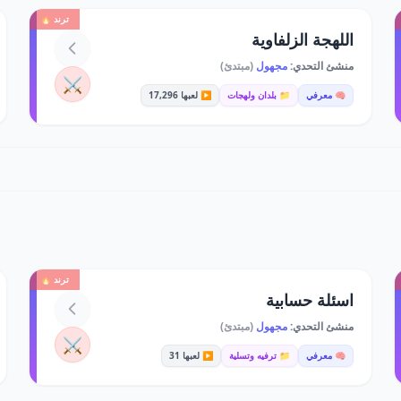
ترند 🔥
اللهجة الزلفاوية
منشئ التحدي:
مجهول
(مبتدئ)
⚔️
🧠 معرفي
📁 بلدان ولهجات
▶️ لعبها 17,296
ترند 🔥
اسئلة حسابية
منشئ التحدي:
مجهول
(مبتدئ)
⚔️
🧠 معرفي
📁 ترفيه وتسلية
▶️ لعبها 31