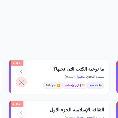
ترند 🔥
ما نوعية الكتب التى تحبها؟
منشئ التحدي:
مجهول
(مبتدئ)
⚔️
🎭 شخصية
📁 إداري وإنساني
▶️ لعبها 160
ترند 🔥
الثقافة الإسلامية الجزء الاول
منشئ التحدي:
مجهول
(مبتدئ)