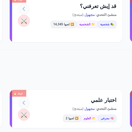
قد إيش تعرفني؟
منشئ التحدي:
مجهول
(مبتدئ)
⚔️
🎭 شخصية
📁 الشخصية
▶️ لعبها 14,345
ترند 🔥
اختبار علمي
منشئ التحدي:
مجهول
(مبتدئ)
⚔️
🧠 معرفي
📁 العلوم
▶️ لعبها 2