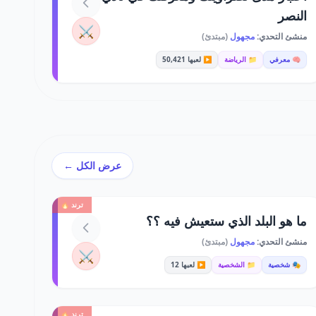
النصر
⚔️
منشئ التحدي:
مجهول
(مبتدئ)
🧠 معرفي
📁 الرياضة
▶️ لعبها 50,421
عرض الكل ←
ترند 🔥
ما هو البلد الذي ستعيش فيه ؟؟
منشئ التحدي:
مجهول
(مبتدئ)
⚔️
🎭 شخصية
📁 الشخصية
▶️ لعبها 12
ترند 🔥