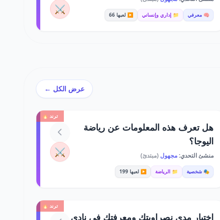
⚔️
🧠 معرفي
📁 إداري وإنساني
▶️ لعبها 66
عرض الكل ←
ترند 🔥
هل تعرف هذه المعلومات عن رياضة
اليوجا؟
⚔️
منشئ التحدي:
مجهول
(مبتدئ)
🎭 شخصية
📁 الرياضة
▶️ لعبها 199
ترند 🔥
اختبار مدى نصراويتك ومعرفتك في نادي