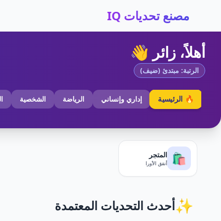
مصنع تحديات IQ
أهلاً، زائر 👋
الرتبة: مبتدئ (ضيف)
🔥 الرئيسية
إداري وإنساني
الرياضة
الشخصية
ا
المتجر
🛍️
أنفق الأورا
✨
أحدث التحديات المعتمدة