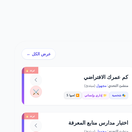
عرض الكل ←
ترند 🔥
كم عمرك الافتراضي
منشئ التحدي:
مجهول
(مبتدئ)
⚔️
🎭 شخصية
📁 إداري وإنساني
▶️ لعبها 5
ترند 🔥
اختبار مدارس منابع المعرفة
منشئ التحدي:
مجهول
(مبتدئ)