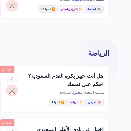
⚔️
🎭 شخصية
📁 إداري وإنساني
▶️ لعبها 17
الرياضة
ترند 🔥
هل أنت خبير بكرة القدم السعودية؟
احكم على نفسك
⚔️
منشئ التحدي:
مجهول
(مبتدئ)
🧠 معرفي
📁 الرياضة
▶️ لعبها 1
ترند 🔥
اختبار عن نادي الأهلي السعودي