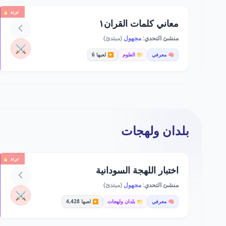
ترند 🔥
معاني كلمات القران١
منشئ التحدي:
مجهول
(مبتدئ)
⚔️
🧠 معرفي
📁 العلوم
▶️ لعبها 6
بلدان ولهجات
ترند 🔥
اختبار اللهجة السودانية
منشئ التحدي:
مجهول
(مبتدئ)
⚔️
🧠 معرفي
📁 بلدان ولهجات
▶️ لعبها 4,428