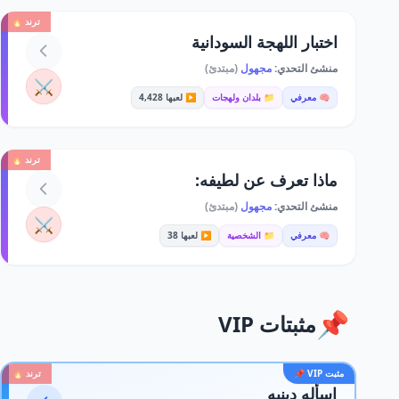
ترند 🔥
اختبار اللهجة السودانية
منشئ التحدي:
مجهول
(مبتدئ)
⚔️
🧠 معرفي
📁 بلدان ولهجات
▶️ لعبها 4,428
ترند 🔥
ماذا تعرف عن لطيفه:
منشئ التحدي:
مجهول
(مبتدئ)
⚔️
🧠 معرفي
📁 الشخصية
▶️ لعبها 38
📌
مثبتات VIP
مثبت VIP 📌
ترند 🔥
اسأله دينيه