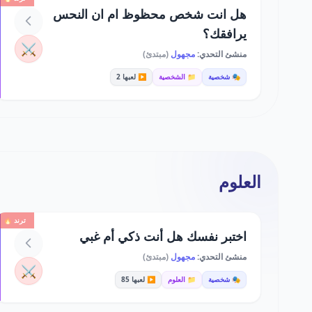
هل انت شخص محظوظ ام ان النحس
يرافقك؟
⚔️
منشئ التحدي:
مجهول
(مبتدئ)
🎭 شخصية
📁 الشخصية
▶️ لعبها 2
العلوم
ترند 🔥
اختبر نفسك هل أنت ذكي أم غبي
منشئ التحدي:
مجهول
(مبتدئ)
⚔️
🎭 شخصية
📁 العلوم
▶️ لعبها 85