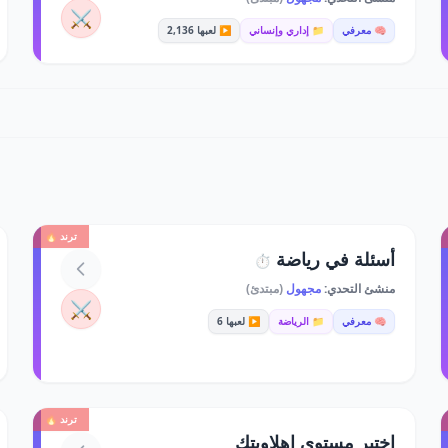
⚔️
🧠 معرفي
📁 إداري وإنساني
▶️ لعبها 2,136
ترند 🔥
أسئلة في رياضة
⏱️
منشئ التحدي:
مجهول
(مبتدئ)
⚔️
🧠 معرفي
📁 الرياضة
▶️ لعبها 6
ترند 🔥
اختبر مستوى اهلاويتك