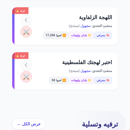
ترند 🔥
اللهجة الزلفاوية
منشئ التحدي:
مجهول
(مبتدئ)
⚔️
🧠 معرفي
📁 بلدان ولهجات
▶️ لعبها 17,296
ترند 🔥
اختبر لهجتك الفلسطينية
منشئ التحدي:
مجهول
(مبتدئ)
⚔️
🧠 معرفي
📁 بلدان ولهجات
▶️ لعبها 58
ترفيه وتسلية
عرض الكل ←