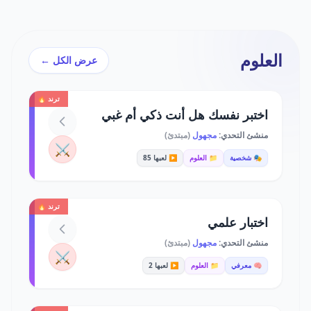
العلوم
عرض الكل ←
ترند 🔥
اختبر نفسك هل أنت ذكي أم غبي
منشئ التحدي:
مجهول
(مبتدئ)
⚔️
🎭 شخصية
📁 العلوم
▶️ لعبها 85
ترند 🔥
اختبار علمي
منشئ التحدي:
مجهول
(مبتدئ)
⚔️
🧠 معرفي
📁 العلوم
▶️ لعبها 2