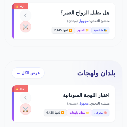
ترند 🔥
هل يطيل الزواج العمر؟
منشئ التحدي:
مجهول
(مبتدئ)
⚔️
🎭 شخصية
📁 العلوم
▶️ لعبها 2,445
بلدان ولهجات
عرض الكل ←
ترند 🔥
اختبار اللهجة السودانية
منشئ التحدي:
مجهول
(مبتدئ)
⚔️
🧠 معرفي
📁 بلدان ولهجات
▶️ لعبها 4,428