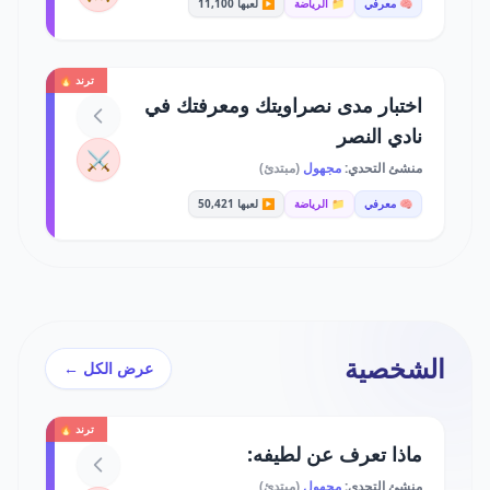
🧠 معرفي
📁 الرياضة
▶️ لعبها 11,100
ترند 🔥
اختبار مدى نصراويتك ومعرفتك في
نادي النصر
⚔️
منشئ التحدي:
مجهول
(مبتدئ)
🧠 معرفي
📁 الرياضة
▶️ لعبها 50,421
الشخصية
عرض الكل ←
ترند 🔥
ماذا تعرف عن لطيفه:
منشئ التحدي:
مجهول
(مبتدئ)