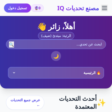
مصنع تحديات IQ
0
🔮
تسجيل دخول
أهلاً، زائر 👋
الرتبة: مبتدئ (ضيف)
🔍
🌙
أحدث التحديات
✨
عرض جميع التحديات
المعتمدة
←