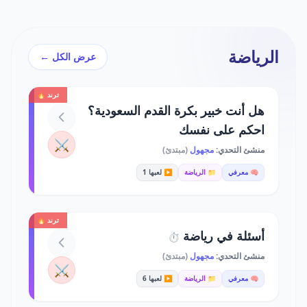
الرياضة
عرض الكل ←
ترند 🔥
هل أنت خبير بكرة القدم السعودية؟
احكم على نفسك
⚔️
منشئ التحدي:
مجهول
(مبتدئ)
🧠 معرفي
📁 الرياضة
▶️ لعبها 1
ترند 🔥
أسئلة في رياضة
⏱️
منشئ التحدي:
مجهول
(مبتدئ)
⚔️
🧠 معرفي
📁 الرياضة
▶️ لعبها 6