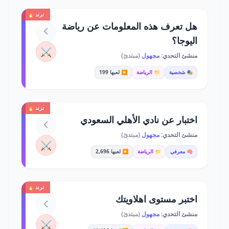
ترند 🔥
هل تعرف هذه المعلومات عن رياضة
اليوجا؟
⚔️
منشئ التحدي:
مجهول
(مبتدئ)
🎭 شخصية
📁 الرياضة
▶️ لعبها 199
ترند 🔥
اختبار عن نادي الأهلي السعودي
منشئ التحدي:
مجهول
(مبتدئ)
⚔️
🧠 معرفي
📁 الرياضة
▶️ لعبها 2,696
ترند 🔥
اختبر مستوى اهلاويتك
منشئ التحدي:
مجهول
(مبتدئ)
⚔️