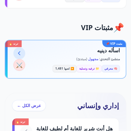
📌
مثبتات VIP
مثبت VIP 📌
ترند 🔥
اسأله دينيه
منشئ التحدي:
مجهول
(مبتدئ)
⚔️
🧠 معرفي
📁 ترفيه وتسلية
▶️ لعبها 1,481
إداري وإنساني
عرض الكل ←
ترند 🔥
هل أنت شرير للغاية أم لطيف للغاية