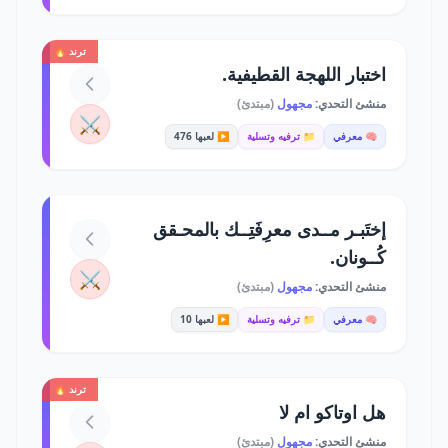
ترند 🔥
اختبار اللهجة القطيفية.
منشئ التحدي:
مجهول
(مبتدئ)
⚔️
🧠 معرفي
📁 ترفيه وتسلية
▶️ لعبها 476
إختَبـر مــدى معرِفَتِــك بالمحـقق
كُــونان.
⚔️
منشئ التحدي:
مجهول
(مبتدئ)
🧠 معرفي
📁 ترفيه وتسلية
▶️ لعبها 10
ترند 🔥
هل اوتاكو ام لا
منشئ التحدي:
مجهول
(مبتدئ)