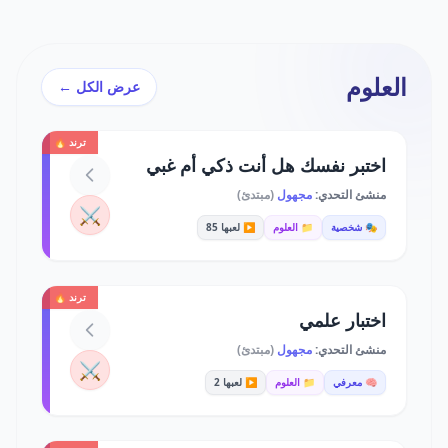
العلوم
عرض الكل ←
ترند 🔥
اختبر نفسك هل أنت ذكي أم غبي
منشئ التحدي:
مجهول
(مبتدئ)
⚔️
🎭 شخصية
📁 العلوم
▶️ لعبها 85
ترند 🔥
اختبار علمي
منشئ التحدي:
مجهول
(مبتدئ)
⚔️
🧠 معرفي
📁 العلوم
▶️ لعبها 2