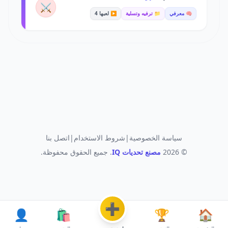
⚔️
🧠 معرفي
📁 ترفيه وتسلية
▶️ لعبها 4
سياسة الخصوصية
|
شروط الاستخدام
|
اتصل بنا
© 2026
مصنع تحديات IQ
. جميع الحقوق محفوظة.
➕
👤
🛍️
🏆
🏠