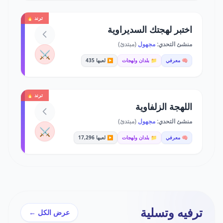
ترند 🔥
اختبر لهجتك السديراوية
منشئ التحدي:
مجهول
(مبتدئ)
⚔️
🧠 معرفي
📁 بلدان ولهجات
▶️ لعبها 435
ترند 🔥
اللهجة الزلفاوية
منشئ التحدي:
مجهول
(مبتدئ)
⚔️
🧠 معرفي
📁 بلدان ولهجات
▶️ لعبها 17,296
ترفيه وتسلية
عرض الكل ←