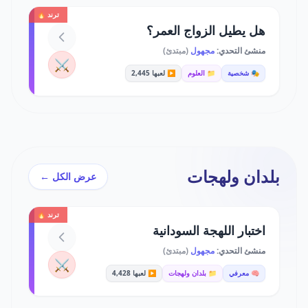
ترند 🔥
هل يطيل الزواج العمر؟
منشئ التحدي:
مجهول
(مبتدئ)
⚔️
🎭 شخصية
📁 العلوم
▶️ لعبها 2,445
بلدان ولهجات
عرض الكل ←
ترند 🔥
اختبار اللهجة السودانية
منشئ التحدي:
مجهول
(مبتدئ)
⚔️
🧠 معرفي
📁 بلدان ولهجات
▶️ لعبها 4,428