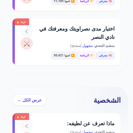
🧠 معرفي
📁 الرياضة
▶️ لعبها 11,100
ترند 🔥
اختبار مدى نصراويتك ومعرفتك في
نادي النصر
⚔️
منشئ التحدي:
مجهول
(مبتدئ)
🧠 معرفي
📁 الرياضة
▶️ لعبها 50,421
الشخصية
عرض الكل ←
ترند 🔥
ماذا تعرف عن لطيفه:
منشئ التحدي:
مجهول
(مبتدئ)