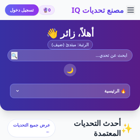
مصنع تحديات IQ
0
🔮
تسجيل دخول
أهلاً، زائر 👋
الرتبة: مبتدئ (ضيف)
🔍
🌙
أحدث التحديات
✨
عرض جميع التحديات
المعتمدة
←