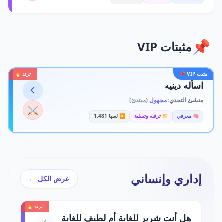
📌
مثبتات VIP
مثبت VIP 📌
ترند 🔥
اسأله دينيه
منشئ التحدي:
مجهول
(مبتدئ)
⚔️
🧠 معرفي
📁 ترفيه وتسلية
▶️ لعبها 1,481
إداري وإنساني
عرض الكل ←
ترند 🔥
هل أنت شرير للغاية أم لطيف للغاية