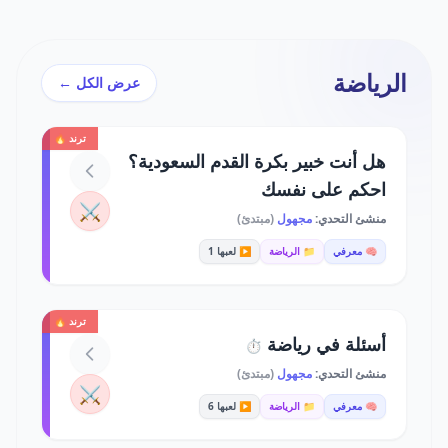
الرياضة
عرض الكل ←
ترند 🔥
هل أنت خبير بكرة القدم السعودية؟
احكم على نفسك
⚔️
منشئ التحدي:
مجهول
(مبتدئ)
🧠 معرفي
📁 الرياضة
▶️ لعبها 1
ترند 🔥
أسئلة في رياضة
⏱️
منشئ التحدي:
مجهول
(مبتدئ)
⚔️
🧠 معرفي
📁 الرياضة
▶️ لعبها 6