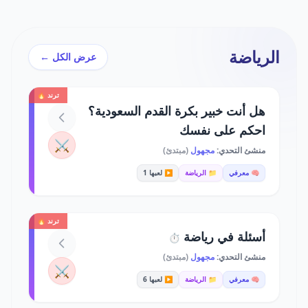
الرياضة
عرض الكل ←
ترند 🔥
هل أنت خبير بكرة القدم السعودية؟
احكم على نفسك
⚔️
منشئ التحدي:
مجهول
(مبتدئ)
🧠 معرفي
📁 الرياضة
▶️ لعبها 1
ترند 🔥
أسئلة في رياضة
⏱️
منشئ التحدي:
مجهول
(مبتدئ)
⚔️
🧠 معرفي
📁 الرياضة
▶️ لعبها 6