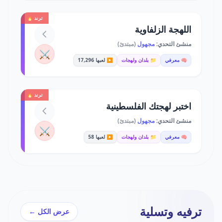
ترند 🔥
اللهجة الزلفاوية
منشئ التحدي:
مجهول
(مبتدئ)
⚔️
🧠 معرفي
📁 بلدان ولهجات
▶️ لعبها 17,296
ترند 🔥
اختبر لهجتك الفلسطينية
منشئ التحدي:
مجهول
(مبتدئ)
⚔️
🧠 معرفي
📁 بلدان ولهجات
▶️ لعبها 58
ترفيه وتسلية
عرض الكل ←