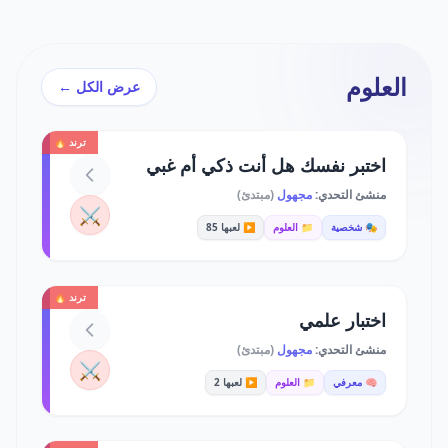
العلوم
عرض الكل ←
ترند 🔥
اختبر نفسك هل أنت ذكي أم غبي
منشئ التحدي:
مجهول
(مبتدئ)
⚔️
🎭 شخصية
📁 العلوم
▶️ لعبها 85
ترند 🔥
اختبار علمي
منشئ التحدي:
مجهول
(مبتدئ)
⚔️
🧠 معرفي
📁 العلوم
▶️ لعبها 2