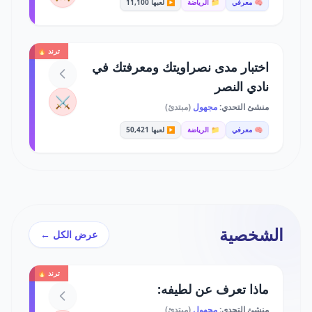
🧠 معرفي
📁 الرياضة
▶️ لعبها 11,100
ترند 🔥
اختبار مدى نصراويتك ومعرفتك في
نادي النصر
⚔️
منشئ التحدي:
مجهول
(مبتدئ)
🧠 معرفي
📁 الرياضة
▶️ لعبها 50,421
الشخصية
عرض الكل ←
ترند 🔥
ماذا تعرف عن لطيفه:
منشئ التحدي:
مجهول
(مبتدئ)