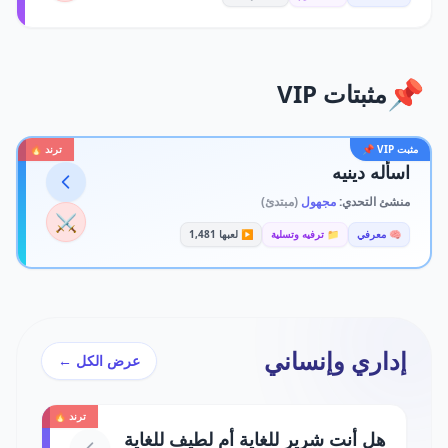
📌
مثبتات VIP
مثبت VIP 📌
ترند 🔥
اسأله دينيه
منشئ التحدي:
مجهول
(مبتدئ)
⚔️
🧠 معرفي
📁 ترفيه وتسلية
▶️ لعبها 1,481
إداري وإنساني
عرض الكل ←
ترند 🔥
هل أنت شرير للغاية أم لطيف للغاية