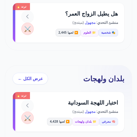
ترند 🔥
هل يطيل الزواج العمر؟
منشئ التحدي:
مجهول
(مبتدئ)
⚔️
🎭 شخصية
📁 العلوم
▶️ لعبها 2,445
بلدان ولهجات
عرض الكل ←
ترند 🔥
اختبار اللهجة السودانية
منشئ التحدي:
مجهول
(مبتدئ)
⚔️
🧠 معرفي
📁 بلدان ولهجات
▶️ لعبها 4,428