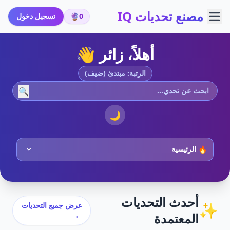
مصنع تحديات IQ
0
🔮
تسجيل دخول
أهلاً، زائر 👋
الرتبة: مبتدئ (ضيف)
🔍
🌙
أحدث التحديات
✨
عرض جميع التحديات
المعتمدة
←