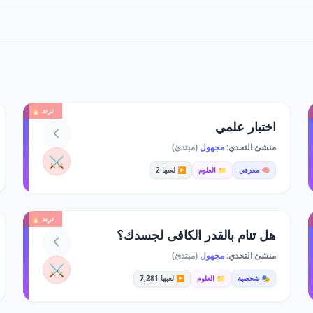
ترند 🔥
اختبار علمي
منشئ التحدي:
مجهول
(مبتدئ)
⚔️
🧠 معرفي
📁 العلوم
▶️ لعبها 2
ترند 🔥
هل تنام بالقدر الكافى لجسدك؟
منشئ التحدي:
مجهول
(مبتدئ)
⚔️
🎭 شخصية
📁 العلوم
▶️ لعبها 7,281