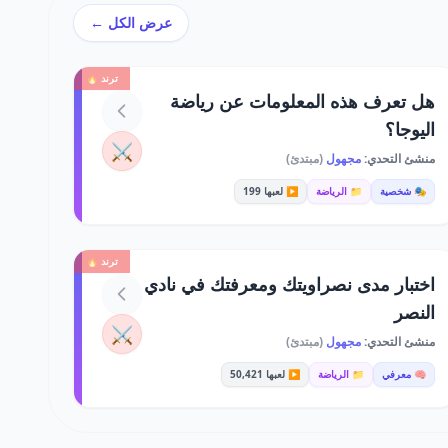
عرض الكل ←
ترند 🔥
هل تعرف هذه المعلومات عن رياضة
اليوجا؟
⚔️
منشئ التحدي:
مجهول
(مبتدئ)
🎭 شخصية
📁 الرياضة
▶️ لعبها 199
ترند 🔥
اختبار مدى نصراويتك ومعرفتك في نادي
النصر
⚔️
منشئ التحدي:
مجهول
(مبتدئ)
🧠 معرفي
📁 الرياضة
▶️ لعبها 50,421