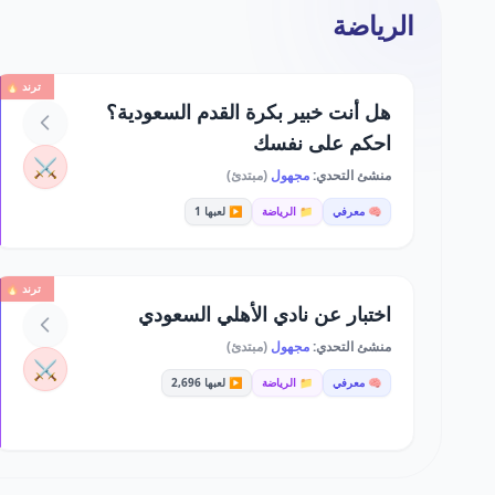
الرياضة
ترند 🔥
هل أنت خبير بكرة القدم السعودية؟
احكم على نفسك
⚔️
منشئ التحدي:
مجهول
(مبتدئ)
🧠 معرفي
📁 الرياضة
▶️ لعبها 1
ترند 🔥
اختبار عن نادي الأهلي السعودي
منشئ التحدي:
مجهول
(مبتدئ)
⚔️
🧠 معرفي
📁 الرياضة
▶️ لعبها 2,696