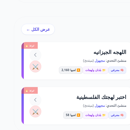
عرض الكل ←
ترند 🔥
اللهجه الجيزانيه
منشئ التحدي:
مجهول
(مبتدئ)
⚔️
🧠 معرفي
📁 بلدان ولهجات
▶️ لعبها 2,160
ترند 🔥
اختبر لهجتك الفلسطينية
منشئ التحدي:
مجهول
(مبتدئ)
⚔️
🧠 معرفي
📁 بلدان ولهجات
▶️ لعبها 58