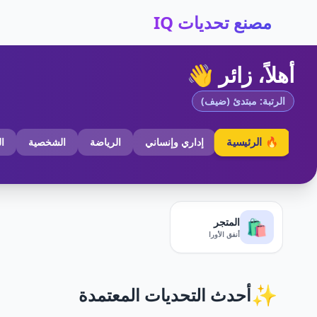
مصنع تحديات IQ
أهلاً، زائر 👋
الرتبة: مبتدئ (ضيف)
🔥 الرئيسية
إداري وإنساني
الرياضة
الشخصية
ا
المتجر
🛍️
أنفق الأورا
✨
أحدث التحديات المعتمدة