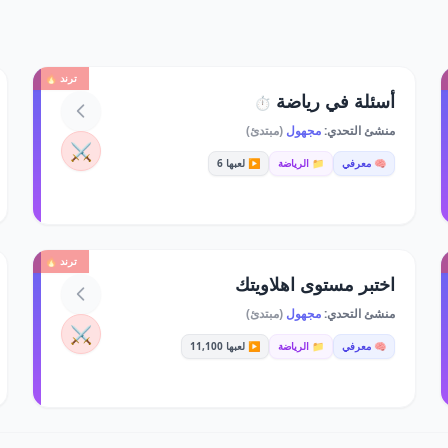
ترند 🔥
أسئلة في رياضة
⏱️
منشئ التحدي:
مجهول
(مبتدئ)
⚔️
🧠 معرفي
📁 الرياضة
▶️ لعبها 6
ترند 🔥
اختبر مستوى اهلاويتك
منشئ التحدي:
مجهول
(مبتدئ)
⚔️
🧠 معرفي
📁 الرياضة
▶️ لعبها 11,100