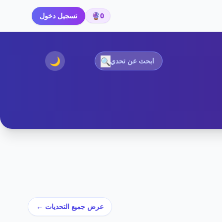
0
🔮
تسجيل دخول
🌙
🔍
عرض جميع التحديات ←