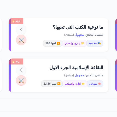
ترند 🔥
ما نوعية الكتب التى تحبها؟
منشئ التحدي:
مجهول
(مبتدئ)
⚔️
🎭 شخصية
📁 إداري وإنساني
▶️ لعبها 160
ترند 🔥
الثقافة الإسلامية الجزء الاول
منشئ التحدي:
مجهول
(مبتدئ)
⚔️
🧠 معرفي
📁 إداري وإنساني
▶️ لعبها 2,136