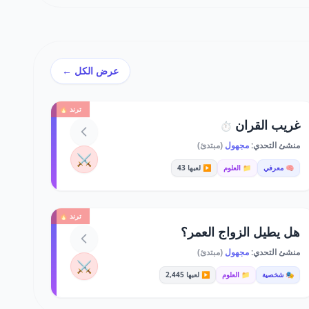
عرض الكل ←
ترند 🔥
غريب القران
⏱️
منشئ التحدي:
مجهول
(مبتدئ)
⚔️
🧠 معرفي
📁 العلوم
▶️ لعبها 43
ترند 🔥
هل يطيل الزواج العمر؟
منشئ التحدي:
مجهول
(مبتدئ)
⚔️
🎭 شخصية
📁 العلوم
▶️ لعبها 2,445