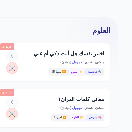
العلوم
ترند 🔥
اختبر نفسك هل أنت ذكي أم غبي
منشئ التحدي:
مجهول
(مبتدئ)
⚔️
🎭 شخصية
📁 العلوم
▶️ لعبها 85
ترند 🔥
معاني كلمات القران١
منشئ التحدي:
مجهول
(مبتدئ)
⚔️
🧠 معرفي
📁 العلوم
▶️ لعبها 6