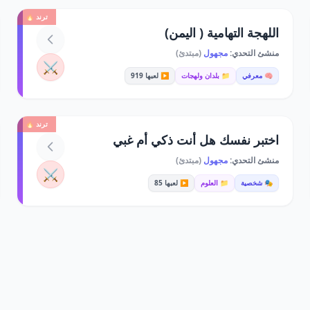
ترند 🔥
اللهجة التهامية ( اليمن)
منشئ التحدي:
مجهول
(مبتدئ)
⚔️
🧠 معرفي
📁 بلدان ولهجات
▶️ لعبها 919
ترند 🔥
اختبر نفسك هل أنت ذكي أم غبي
منشئ التحدي:
مجهول
(مبتدئ)
⚔️
🎭 شخصية
📁 العلوم
▶️ لعبها 85