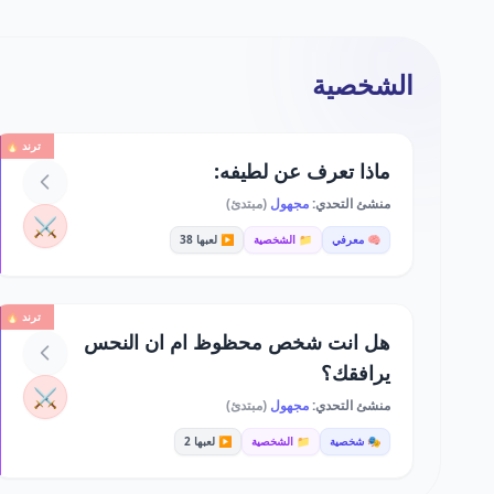
الشخصية
ترند 🔥
ماذا تعرف عن لطيفه:
منشئ التحدي:
مجهول
(مبتدئ)
⚔️
🧠 معرفي
📁 الشخصية
▶️ لعبها 38
ترند 🔥
هل انت شخص محظوظ ام ان النحس
يرافقك؟
⚔️
منشئ التحدي:
مجهول
(مبتدئ)
🎭 شخصية
📁 الشخصية
▶️ لعبها 2