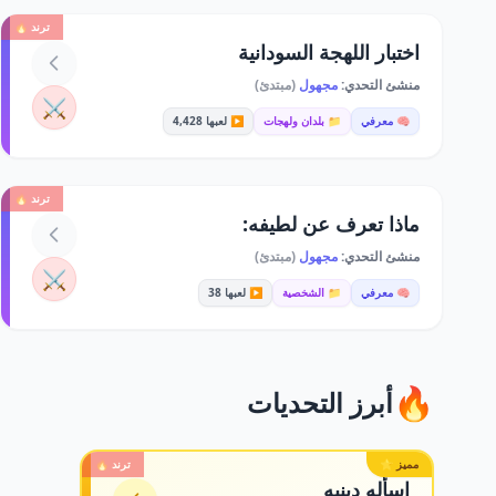
ترند 🔥
اختبار اللهجة السودانية
منشئ التحدي:
مجهول
(مبتدئ)
⚔️
🧠 معرفي
📁 بلدان ولهجات
▶️ لعبها 4,428
ترند 🔥
ماذا تعرف عن لطيفه:
منشئ التحدي:
مجهول
(مبتدئ)
⚔️
🧠 معرفي
📁 الشخصية
▶️ لعبها 38
🔥
أبرز التحديات
مميز ⭐
ترند 🔥
اسأله دينيه