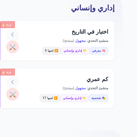
إداري وإنساني
ترند 🔥
اختبار في التاريخ
منشئ التحدي:
مجهول
(مبتدئ)
⚔️
🧠 معرفي
📁 إداري وإنساني
▶️ لعبها 5
ترند 🔥
كم عمري
منشئ التحدي:
مجهول
(مبتدئ)
⚔️
🎭 شخصية
📁 إداري وإنساني
▶️ لعبها 17