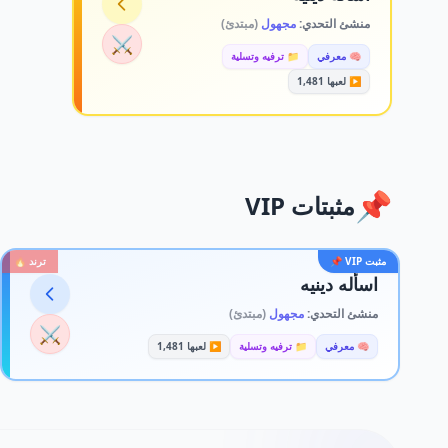
منشئ التحدي:
مجهول
(مبتدئ)
⚔️
🧠 معرفي
📁 ترفيه وتسلية
▶️ لعبها 1,481
📌
مثبتات VIP
مثبت VIP 📌
ترند 🔥
اسأله دينيه
منشئ التحدي:
مجهول
(مبتدئ)
⚔️
🧠 معرفي
📁 ترفيه وتسلية
▶️ لعبها 1,481