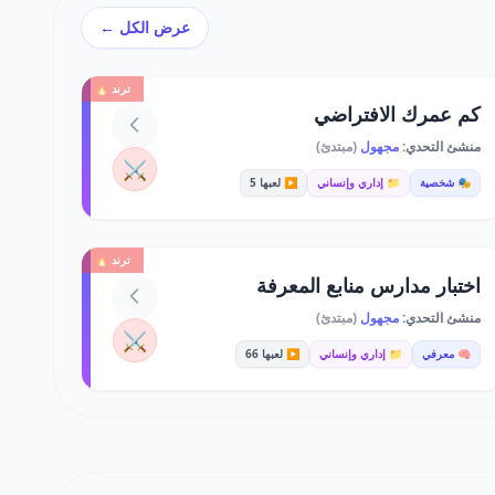
عرض الكل ←
ترند 🔥
كم عمرك الافتراضي
منشئ التحدي:
مجهول
(مبتدئ)
⚔️
🎭 شخصية
📁 إداري وإنساني
▶️ لعبها 5
ترند 🔥
اختبار مدارس منابع المعرفة
منشئ التحدي:
مجهول
(مبتدئ)
⚔️
🧠 معرفي
📁 إداري وإنساني
▶️ لعبها 66