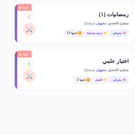
ترند 🔥
رمضانيات (١)
منشئ التحدي:
مجهول
(مبتدئ)
⚔️
🧠 معرفي
📁 ترفيه وتسلية
▶️ لعبها 72
ترند 🔥
اختبار علمي
منشئ التحدي:
مجهول
(مبتدئ)
⚔️
🧠 معرفي
📁 العلوم
▶️ لعبها 2