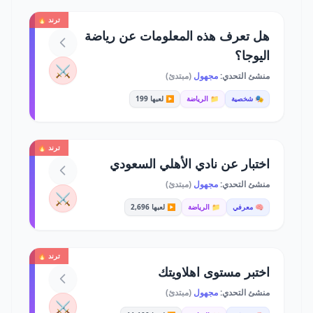
ترند 🔥
هل تعرف هذه المعلومات عن رياضة
اليوجا؟
⚔️
منشئ التحدي:
مجهول
(مبتدئ)
🎭 شخصية
📁 الرياضة
▶️ لعبها 199
ترند 🔥
اختبار عن نادي الأهلي السعودي
منشئ التحدي:
مجهول
(مبتدئ)
⚔️
🧠 معرفي
📁 الرياضة
▶️ لعبها 2,696
ترند 🔥
اختبر مستوى اهلاويتك
منشئ التحدي:
مجهول
(مبتدئ)
⚔️