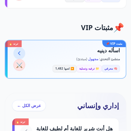
📌
مثبتات VIP
مثبت VIP 📌
ترند 🔥
اسأله دينيه
منشئ التحدي:
مجهول
(مبتدئ)
⚔️
🧠 معرفي
📁 ترفيه وتسلية
▶️ لعبها 1,482
إداري وإنساني
عرض الكل ←
ترند 🔥
هل أنت شرير للغاية أم لطيف للغاية