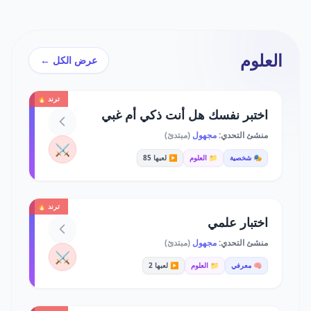
العلوم
عرض الكل ←
ترند 🔥
اختبر نفسك هل أنت ذكي أم غبي
منشئ التحدي:
مجهول
(مبتدئ)
⚔️
🎭 شخصية
📁 العلوم
▶️ لعبها 85
ترند 🔥
اختبار علمي
منشئ التحدي:
مجهول
(مبتدئ)
⚔️
🧠 معرفي
📁 العلوم
▶️ لعبها 2