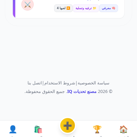
⚔️
🧠 معرفي
📁 ترفيه وتسلية
▶️ لعبها 4
سياسة الخصوصية
|
شروط الاستخدام
|
اتصل بنا
© 2026
مصنع تحديات IQ
. جميع الحقوق محفوظة.
➕
👤
🛍️
🏆
🏠