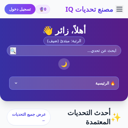
مصنع تحديات IQ
0
🔮
تسجيل دخول
أهلاً، زائر 👋
الرتبة: مبتدئ (ضيف)
🔍
🌙
أحدث التحديات
✨
عرض جميع التحديات
المعتمدة
←