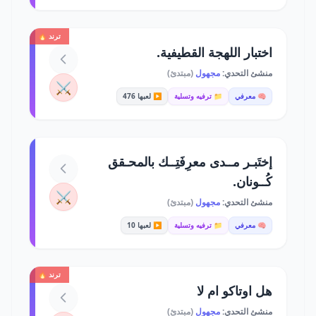
ترند 🔥
اختبار اللهجة القطيفية.
منشئ التحدي:
مجهول
(مبتدئ)
⚔️
🧠 معرفي
📁 ترفيه وتسلية
▶️ لعبها 476
إختَبـر مــدى معرِفَتِــك بالمحـقق
كُــونان.
⚔️
منشئ التحدي:
مجهول
(مبتدئ)
🧠 معرفي
📁 ترفيه وتسلية
▶️ لعبها 10
ترند 🔥
هل اوتاكو ام لا
منشئ التحدي:
مجهول
(مبتدئ)