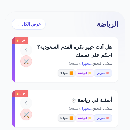
الرياضة
عرض الكل ←
ترند 🔥
هل أنت خبير بكرة القدم السعودية؟
احكم على نفسك
⚔️
منشئ التحدي:
مجهول
(مبتدئ)
🧠 معرفي
📁 الرياضة
▶️ لعبها 1
ترند 🔥
أسئلة في رياضة
⏱️
منشئ التحدي:
مجهول
(مبتدئ)
⚔️
🧠 معرفي
📁 الرياضة
▶️ لعبها 6