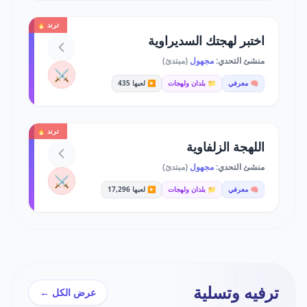
ترند 🔥
اختبر لهجتك السديراوية
منشئ التحدي:
مجهول
(مبتدئ)
⚔️
🧠 معرفي
📁 بلدان ولهجات
▶️ لعبها 435
ترند 🔥
اللهجة الزلفاوية
منشئ التحدي:
مجهول
(مبتدئ)
⚔️
🧠 معرفي
📁 بلدان ولهجات
▶️ لعبها 17,296
ترفيه وتسلية
عرض الكل ←