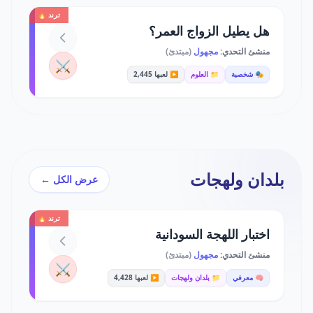
ترند 🔥
هل يطيل الزواج العمر؟
منشئ التحدي:
مجهول
(مبتدئ)
⚔️
🎭 شخصية
📁 العلوم
▶️ لعبها 2,445
بلدان ولهجات
عرض الكل ←
ترند 🔥
اختبار اللهجة السودانية
منشئ التحدي:
مجهول
(مبتدئ)
⚔️
🧠 معرفي
📁 بلدان ولهجات
▶️ لعبها 4,428