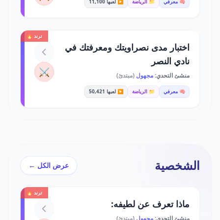
🧠 معرفي
📁 الرياضة
▶️ لعبها 11,100
ترند 🔥
اختبار مدى نصراويتك ومعرفتك في
نادي النصر
⚔️
منشئ التحدي:
مجهول
(مبتدئ)
🧠 معرفي
📁 الرياضة
▶️ لعبها 50,421
الشخصية
عرض الكل ←
ترند 🔥
ماذا تعرف عن لطيفه:
منشئ التحدي:
مجهول
(مبتدئ)