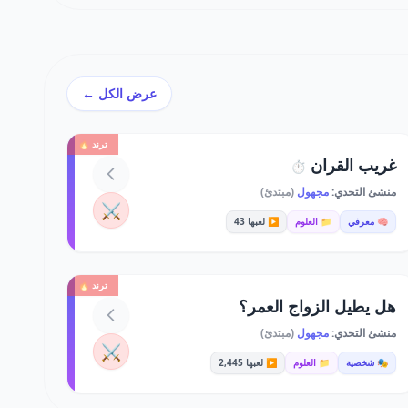
عرض الكل ←
ترند 🔥
غريب القران
⏱️
منشئ التحدي:
مجهول
(مبتدئ)
⚔️
🧠 معرفي
📁 العلوم
▶️ لعبها 43
ترند 🔥
هل يطيل الزواج العمر؟
منشئ التحدي:
مجهول
(مبتدئ)
⚔️
🎭 شخصية
📁 العلوم
▶️ لعبها 2,445