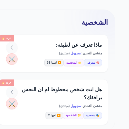
الشخصية
ترند 🔥
ماذا تعرف عن لطيفه:
منشئ التحدي:
مجهول
(مبتدئ)
⚔️
🧠 معرفي
📁 الشخصية
▶️ لعبها 38
ترند 🔥
هل انت شخص محظوظ ام ان النحس
يرافقك؟
⚔️
منشئ التحدي:
مجهول
(مبتدئ)
🎭 شخصية
📁 الشخصية
▶️ لعبها 2