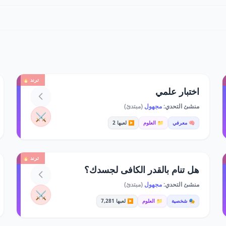
ترند 🔥
اختبار علمي
منشئ التحدي:
مجهول
(مبتدئ)
⚔️
🧠 معرفي
📁 العلوم
▶️ لعبها 2
ترند 🔥
هل تنام بالقدر الكافى لجسدك؟
منشئ التحدي:
مجهول
(مبتدئ)
⚔️
🎭 شخصية
📁 العلوم
▶️ لعبها 7,281