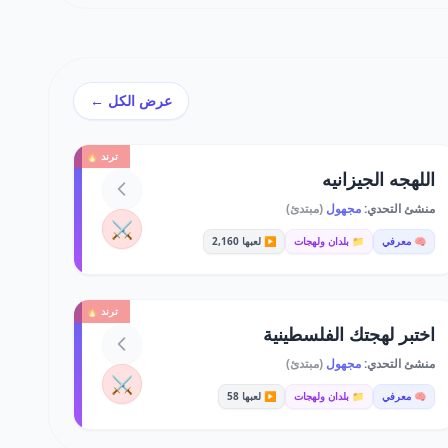
عرض الكل ←
ترند 🔥
اللهجه الجيزانيه
منشئ التحدي:
مجهول
(مبتدئ)
⚔️
🧠 معرفي
📁 بلدان ولهجات
▶️ لعبها 2,160
ترند 🔥
اختبر لهجتك الفلسطينية
منشئ التحدي:
مجهول
(مبتدئ)
⚔️
🧠 معرفي
📁 بلدان ولهجات
▶️ لعبها 58