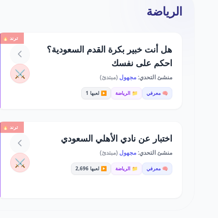
الرياضة
ترند 🔥
هل أنت خبير بكرة القدم السعودية؟
احكم على نفسك
⚔️
منشئ التحدي:
مجهول
(مبتدئ)
🧠 معرفي
📁 الرياضة
▶️ لعبها 1
ترند 🔥
اختبار عن نادي الأهلي السعودي
منشئ التحدي:
مجهول
(مبتدئ)
⚔️
🧠 معرفي
📁 الرياضة
▶️ لعبها 2,696