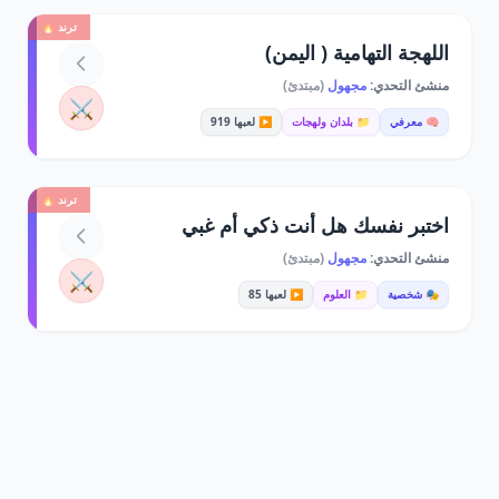
ترند 🔥
اللهجة التهامية ( اليمن)
منشئ التحدي:
مجهول
(مبتدئ)
⚔️
🧠 معرفي
📁 بلدان ولهجات
▶️ لعبها 919
ترند 🔥
اختبر نفسك هل أنت ذكي أم غبي
منشئ التحدي:
مجهول
(مبتدئ)
⚔️
🎭 شخصية
📁 العلوم
▶️ لعبها 85