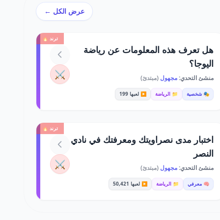
عرض الكل ←
ترند 🔥
هل تعرف هذه المعلومات عن رياضة
اليوجا؟
⚔️
منشئ التحدي:
مجهول
(مبتدئ)
🎭 شخصية
📁 الرياضة
▶️ لعبها 199
ترند 🔥
اختبار مدى نصراويتك ومعرفتك في نادي
النصر
⚔️
منشئ التحدي:
مجهول
(مبتدئ)
🧠 معرفي
📁 الرياضة
▶️ لعبها 50,421