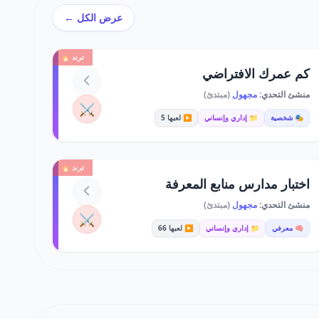
عرض الكل ←
ترند 🔥
كم عمرك الافتراضي
منشئ التحدي:
مجهول
(مبتدئ)
⚔️
🎭 شخصية
📁 إداري وإنساني
▶️ لعبها 5
ترند 🔥
اختبار مدارس منابع المعرفة
منشئ التحدي:
مجهول
(مبتدئ)
⚔️
🧠 معرفي
📁 إداري وإنساني
▶️ لعبها 66