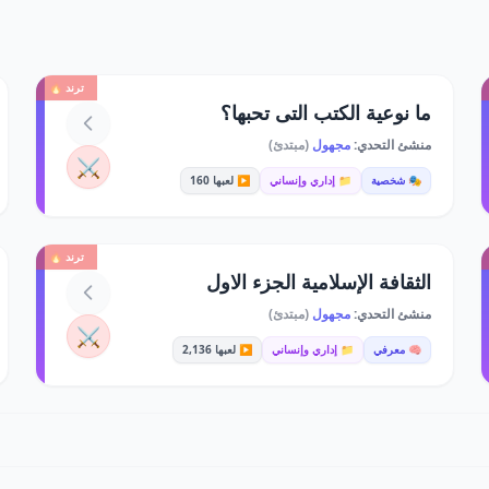
ترند 🔥
ما نوعية الكتب التى تحبها؟
منشئ التحدي:
مجهول
(مبتدئ)
⚔️
🎭 شخصية
📁 إداري وإنساني
▶️ لعبها 160
ترند 🔥
الثقافة الإسلامية الجزء الاول
منشئ التحدي:
مجهول
(مبتدئ)
⚔️
🧠 معرفي
📁 إداري وإنساني
▶️ لعبها 2,136