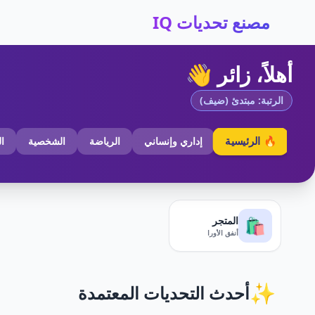
مصنع تحديات IQ
أهلاً، زائر 👋
الرتبة: مبتدئ (ضيف)
🔥 الرئيسية
إداري وإنساني
الرياضة
الشخصية
ا
المتجر
🛍️
أنفق الأورا
✨
أحدث التحديات المعتمدة