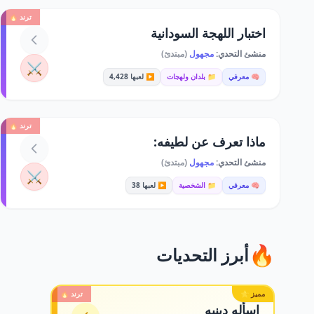
ترند 🔥
اختبار اللهجة السودانية
منشئ التحدي:
مجهول
(مبتدئ)
⚔️
🧠 معرفي
📁 بلدان ولهجات
▶️ لعبها 4,428
ترند 🔥
ماذا تعرف عن لطيفه:
منشئ التحدي:
مجهول
(مبتدئ)
⚔️
🧠 معرفي
📁 الشخصية
▶️ لعبها 38
🔥
أبرز التحديات
مميز ⭐
ترند 🔥
اسأله دينيه