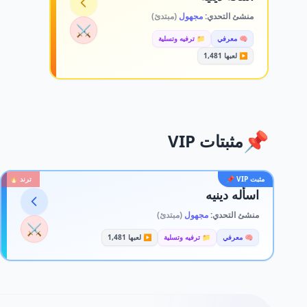
منشئ التحدي:
مجهول
(مبتدئ)
⚔️
🧠 معرفي
📁 ترفيه وتسلية
▶️ لعبها 1,481
📌
مثبتات VIP
مثبت VIP 📌
ترند 🔥
اسأله دينيه
منشئ التحدي:
مجهول
(مبتدئ)
⚔️
🧠 معرفي
📁 ترفيه وتسلية
▶️ لعبها 1,481