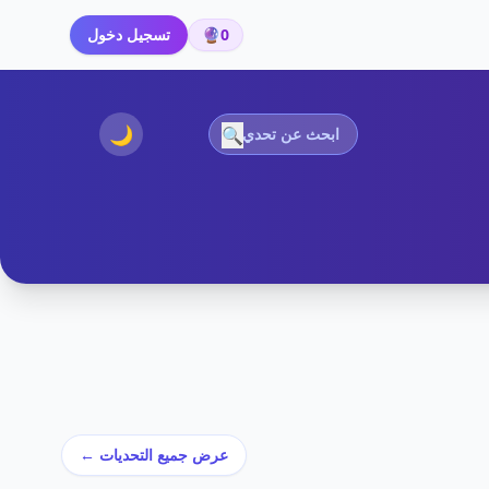
0
🔮
تسجيل دخول
🌙
🔍
عرض جميع التحديات ←