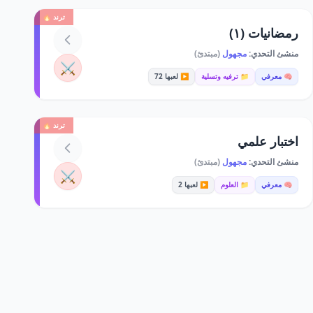
ترند 🔥
رمضانيات (١)
منشئ التحدي:
مجهول
(مبتدئ)
⚔️
🧠 معرفي
📁 ترفيه وتسلية
▶️ لعبها 72
ترند 🔥
اختبار علمي
منشئ التحدي:
مجهول
(مبتدئ)
⚔️
🧠 معرفي
📁 العلوم
▶️ لعبها 2