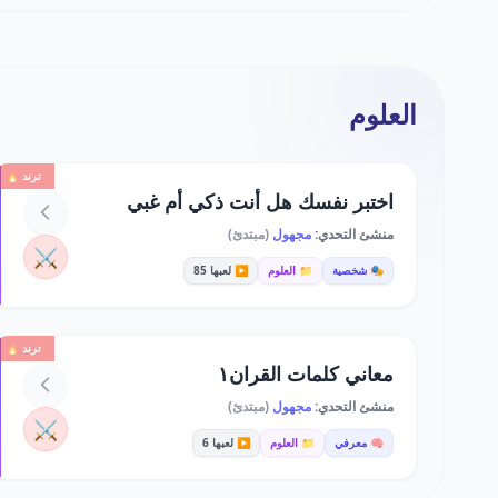
العلوم
ترند 🔥
اختبر نفسك هل أنت ذكي أم غبي
منشئ التحدي:
مجهول
(مبتدئ)
⚔️
🎭 شخصية
📁 العلوم
▶️ لعبها 85
ترند 🔥
معاني كلمات القران١
منشئ التحدي:
مجهول
(مبتدئ)
⚔️
🧠 معرفي
📁 العلوم
▶️ لعبها 6