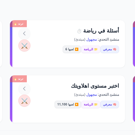
ترند 🔥
أسئلة في رياضة
⏱️
منشئ التحدي:
مجهول
(مبتدئ)
⚔️
🧠 معرفي
📁 الرياضة
▶️ لعبها 6
ترند 🔥
اختبر مستوى اهلاويتك
منشئ التحدي:
مجهول
(مبتدئ)
⚔️
🧠 معرفي
📁 الرياضة
▶️ لعبها 11,100