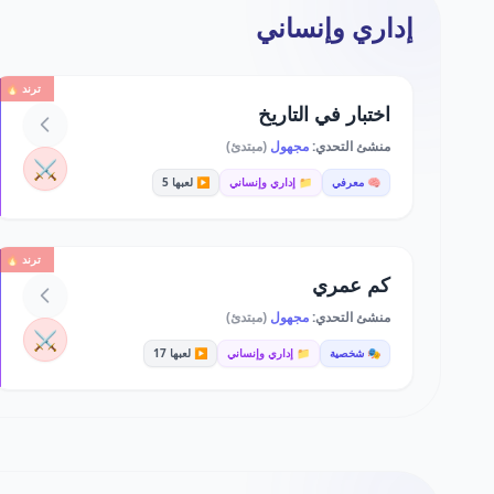
إداري وإنساني
ترند 🔥
اختبار في التاريخ
منشئ التحدي:
مجهول
(مبتدئ)
⚔️
🧠 معرفي
📁 إداري وإنساني
▶️ لعبها 5
ترند 🔥
كم عمري
منشئ التحدي:
مجهول
(مبتدئ)
⚔️
🎭 شخصية
📁 إداري وإنساني
▶️ لعبها 17