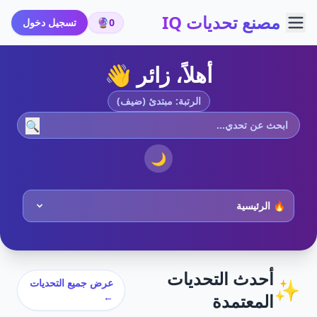
مصنع تحديات IQ
0
🔮
تسجيل دخول
أهلاً، زائر 👋
الرتبة: مبتدئ (ضيف)
🔍
🌙
أحدث التحديات
✨
عرض جميع التحديات
المعتمدة
←