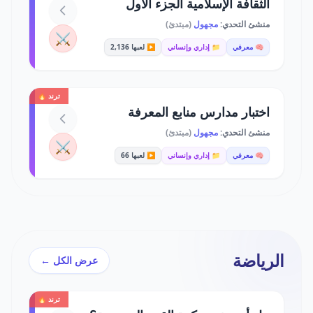
الثقافة الإسلامية الجزء الاول
منشئ التحدي:
مجهول
(مبتدئ)
⚔️
🧠 معرفي
📁 إداري وإنساني
▶️ لعبها 2,136
ترند 🔥
اختبار مدارس منابع المعرفة
منشئ التحدي:
مجهول
(مبتدئ)
⚔️
🧠 معرفي
📁 إداري وإنساني
▶️ لعبها 66
الرياضة
عرض الكل ←
ترند 🔥