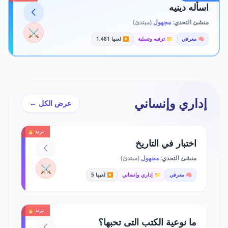
اسأله دينيه
منشئ التحدي:
مجهول
(مبتدئ)
⚔️
🧠 معرفي
📁 ترفيه وتسلية
▶️ لعبها 1,481
إداري وإنساني
عرض الكل ←
ترند 🔥
اختبار في التاريخ
منشئ التحدي:
مجهول
(مبتدئ)
⚔️
🧠 معرفي
📁 إداري وإنساني
▶️ لعبها 5
ترند 🔥
ما نوعية الكتب التى تحبها؟