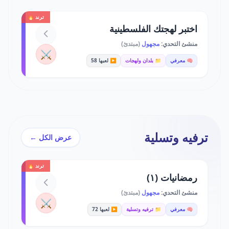
ترند 🔥
اختبر لهجتك الفلسطينية
منشئ التحدي:
مجهول
(مبتدئ)
⚔️
🧠 معرفي
📁 بلدان ولهجات
▶️ لعبها 58
ترفيه وتسلية
عرض الكل ←
ترند 🔥
رمضانيات (١)
منشئ التحدي:
مجهول
(مبتدئ)
⚔️
🧠 معرفي
📁 ترفيه وتسلية
▶️ لعبها 72