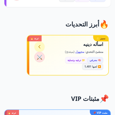
🔥
أبرز التحديات
مميز ⭐
ترند 🔥
اسأله دينيه
منشئ التحدي:
مجهول
(مبتدئ)
⚔️
🧠 معرفي
📁 ترفيه وتسلية
▶️ لعبها 1,481
📌
مثبتات VIP
مثبت VIP 📌
ترند 🔥