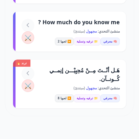
How much do you know me ?
منشئ التحدي:
مجهول
(مبتدئ)
⚔️
🧠 معرفي
📁 ترفيه وتسلية
▶️ لعبها 2
ترند 🔥
هَـل أنْــتَ مِــنْ مُحِبِيْـــن إنِمــي
كُــونــآن.
⚔️
منشئ التحدي:
مجهول
(مبتدئ)
🧠 معرفي
📁 ترفيه وتسلية
▶️ لعبها 8