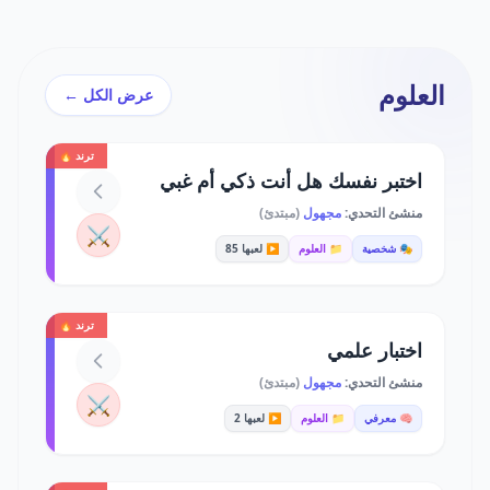
العلوم
عرض الكل ←
ترند 🔥
اختبر نفسك هل أنت ذكي أم غبي
منشئ التحدي:
مجهول
(مبتدئ)
⚔️
🎭 شخصية
📁 العلوم
▶️ لعبها 85
ترند 🔥
اختبار علمي
منشئ التحدي:
مجهول
(مبتدئ)
⚔️
🧠 معرفي
📁 العلوم
▶️ لعبها 2