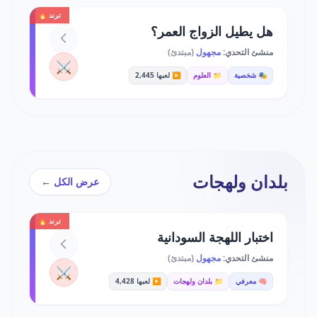
ترند 🔥
هل يطيل الزواج العمر؟
منشئ التحدي:
مجهول
(مبتدئ)
⚔️
🎭 شخصية
📁 العلوم
▶️ لعبها 2,445
بلدان ولهجات
عرض الكل ←
ترند 🔥
اختبار اللهجة السودانية
منشئ التحدي:
مجهول
(مبتدئ)
⚔️
🧠 معرفي
📁 بلدان ولهجات
▶️ لعبها 4,428