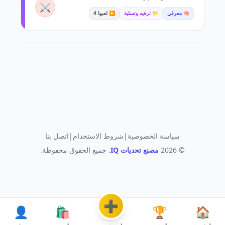
⚔️
🧠 معرفي
📁 ترفيه وتسلية
▶️ لعبها 4
سياسة الخصوصية
|
شروط الاستخدام
|
اتصل بنا
© 2026
مصنع تحديات IQ
. جميع الحقوق محفوظة.
➕
👤
🛍️
🏆
🏠