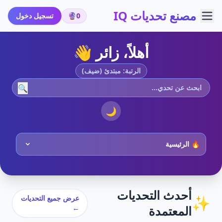
مصنع تحديات IQ
0
🔮
تسجيل دخول
أهلاً، زائر 👋
الرتبة: مبتدئ (ضيف)
🔍
🌙
أحدث التحديات
✨
عرض جميع التحديات
المعتمدة
←