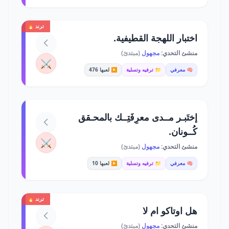
ترند 🔥
اختبار اللهجة القطيفية.
منشئ التحدي:
مجهول
(مبتدئ)
⚔️
🧠 معرفي
📁 ترفيه وتسلية
▶️ لعبها 476
إختَبـر مــدى معرِفَتِــك بالمحـقق
كُــونان.
⚔️
منشئ التحدي:
مجهول
(مبتدئ)
🧠 معرفي
📁 ترفيه وتسلية
▶️ لعبها 10
ترند 🔥
هل اوتاكو ام لا
منشئ التحدي:
مجهول
(مبتدئ)