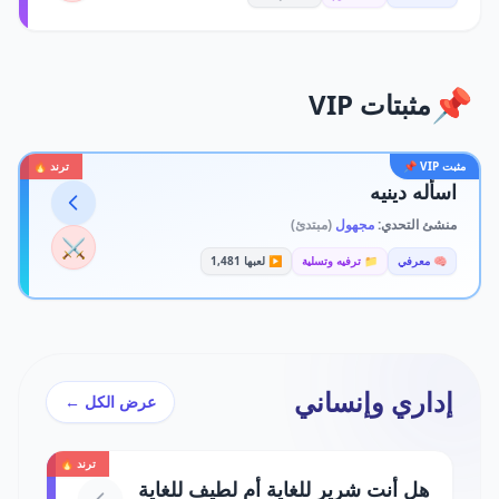
📌
مثبتات VIP
مثبت VIP 📌
ترند 🔥
اسأله دينيه
منشئ التحدي:
مجهول
(مبتدئ)
⚔️
🧠 معرفي
📁 ترفيه وتسلية
▶️ لعبها 1,481
إداري وإنساني
عرض الكل ←
ترند 🔥
هل أنت شرير للغاية أم لطيف للغاية