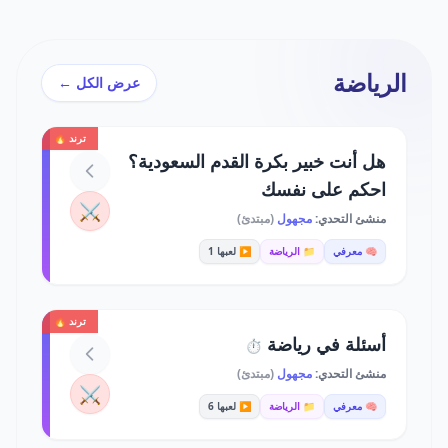
الرياضة
عرض الكل ←
ترند 🔥
هل أنت خبير بكرة القدم السعودية؟
احكم على نفسك
⚔️
منشئ التحدي:
مجهول
(مبتدئ)
🧠 معرفي
📁 الرياضة
▶️ لعبها 1
ترند 🔥
أسئلة في رياضة
⏱️
منشئ التحدي:
مجهول
(مبتدئ)
⚔️
🧠 معرفي
📁 الرياضة
▶️ لعبها 6