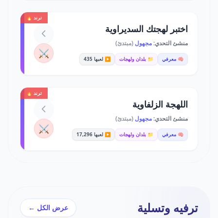
ترند 🔥
اختبر لهجتك السديراوية
منشئ التحدي:
مجهول
(مبتدئ)
⚔️
🧠 معرفي
📁 بلدان ولهجات
▶️ لعبها 435
ترند 🔥
اللهجة الزلفاوية
منشئ التحدي:
مجهول
(مبتدئ)
⚔️
🧠 معرفي
📁 بلدان ولهجات
▶️ لعبها 17,296
ترفيه وتسلية
عرض الكل ←