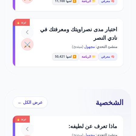
🧠 معرفي
📁 الرياضة
▶️ لعبها 11,100
ترند 🔥
اختبار مدى نصراويتك ومعرفتك في
نادي النصر
⚔️
منشئ التحدي:
مجهول
(مبتدئ)
🧠 معرفي
📁 الرياضة
▶️ لعبها 50,421
الشخصية
عرض الكل ←
ترند 🔥
ماذا تعرف عن لطيفه:
منشئ التحدي:
مجهول
(مبتدئ)