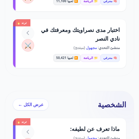
🧠 معرفي
📁 الرياضة
▶️ لعبها 11,100
ترند 🔥
اختبار مدى نصراويتك ومعرفتك في
نادي النصر
⚔️
منشئ التحدي:
مجهول
(مبتدئ)
🧠 معرفي
📁 الرياضة
▶️ لعبها 50,421
الشخصية
عرض الكل ←
ترند 🔥
ماذا تعرف عن لطيفه:
منشئ التحدي:
مجهول
(مبتدئ)