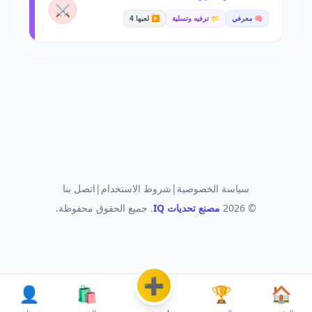
⚔️
🧠 معرفي
📁 ترفيه وتسلية
▶️ لعبها 4
سياسة الخصوصية
|
شروط الاستخدام
|
اتصل بنا
© 2026
مصنع تحديات IQ
. جميع الحقوق محفوظة.
➕
👤
🛍️
🏆
🏠