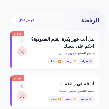
الرياضة
عرض الكل ←
ترند 🔥
هل أنت خبير بكرة القدم السعودية؟
احكم على نفسك
⚔️
منشئ التحدي:
مجهول
(مبتدئ)
🧠 معرفي
📁 الرياضة
▶️ لعبها 1
ترند 🔥
أسئلة في رياضة
⏱️
منشئ التحدي:
مجهول
(مبتدئ)
⚔️
🧠 معرفي
📁 الرياضة
▶️ لعبها 6