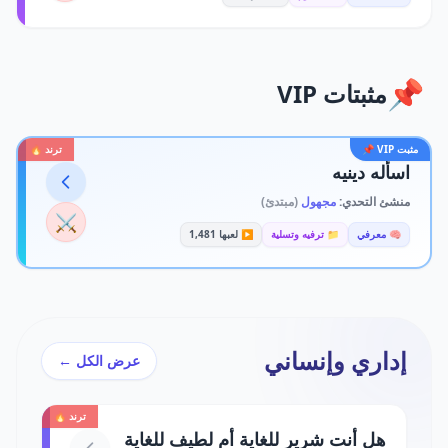
📌
مثبتات VIP
مثبت VIP 📌
ترند 🔥
اسأله دينيه
منشئ التحدي:
مجهول
(مبتدئ)
⚔️
🧠 معرفي
📁 ترفيه وتسلية
▶️ لعبها 1,481
إداري وإنساني
عرض الكل ←
ترند 🔥
هل أنت شرير للغاية أم لطيف للغاية