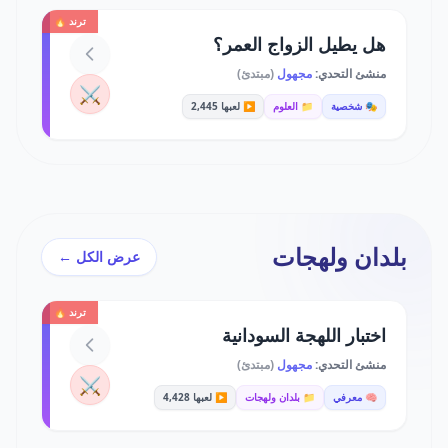
ترند 🔥
هل يطيل الزواج العمر؟
منشئ التحدي:
مجهول
(مبتدئ)
⚔️
🎭 شخصية
📁 العلوم
▶️ لعبها 2,445
بلدان ولهجات
عرض الكل ←
ترند 🔥
اختبار اللهجة السودانية
منشئ التحدي:
مجهول
(مبتدئ)
⚔️
🧠 معرفي
📁 بلدان ولهجات
▶️ لعبها 4,428