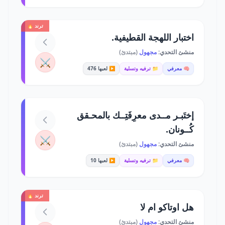
ترند 🔥
اختبار اللهجة القطيفية.
منشئ التحدي:
مجهول
(مبتدئ)
⚔️
🧠 معرفي
📁 ترفيه وتسلية
▶️ لعبها 476
إختَبـر مــدى معرِفَتِــك بالمحـقق
كُــونان.
⚔️
منشئ التحدي:
مجهول
(مبتدئ)
🧠 معرفي
📁 ترفيه وتسلية
▶️ لعبها 10
ترند 🔥
هل اوتاكو ام لا
منشئ التحدي:
مجهول
(مبتدئ)