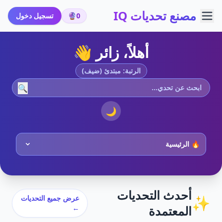
مصنع تحديات IQ
0
🔮
تسجيل دخول
أهلاً، زائر 👋
الرتبة: مبتدئ (ضيف)
🔍
🌙
أحدث التحديات
✨
عرض جميع التحديات
المعتمدة
←