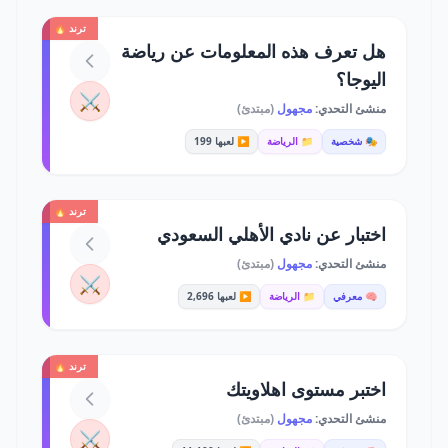
ترند 🔥
هل تعرف هذه المعلومات عن رياضة
اليوجا؟
⚔️
منشئ التحدي:
مجهول
(مبتدئ)
🎭 شخصية
📁 الرياضة
▶️ لعبها 199
ترند 🔥
اختبار عن نادي الأهلي السعودي
منشئ التحدي:
مجهول
(مبتدئ)
⚔️
🧠 معرفي
📁 الرياضة
▶️ لعبها 2,696
ترند 🔥
اختبر مستوى اهلاويتك
منشئ التحدي:
مجهول
(مبتدئ)
⚔️