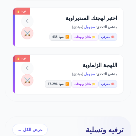
ترند 🔥
اختبر لهجتك السديراوية
منشئ التحدي:
مجهول
(مبتدئ)
⚔️
🧠 معرفي
📁 بلدان ولهجات
▶️ لعبها 435
ترند 🔥
اللهجة الزلفاوية
منشئ التحدي:
مجهول
(مبتدئ)
⚔️
🧠 معرفي
📁 بلدان ولهجات
▶️ لعبها 17,296
ترفيه وتسلية
عرض الكل ←