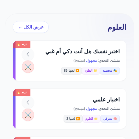
العلوم
عرض الكل ←
ترند 🔥
اختبر نفسك هل أنت ذكي أم غبي
منشئ التحدي:
مجهول
(مبتدئ)
⚔️
🎭 شخصية
📁 العلوم
▶️ لعبها 85
ترند 🔥
اختبار علمي
منشئ التحدي:
مجهول
(مبتدئ)
⚔️
🧠 معرفي
📁 العلوم
▶️ لعبها 2