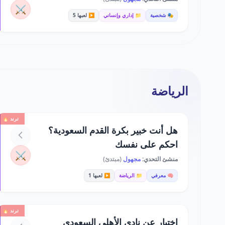
⚔️
🎭 شخصية
📁 إداري وإنساني
▶️ لعبها 5
الرياضة
ترند 🔥
هل أنت خبير بكرة القدم السعودية؟
احكم على نفسك
⚔️
منشئ التحدي:
مجهول
(مبتدئ)
🧠 معرفي
📁 الرياضة
▶️ لعبها 1
ترند 🔥
اختبار عن نادي الأهلي السعودي