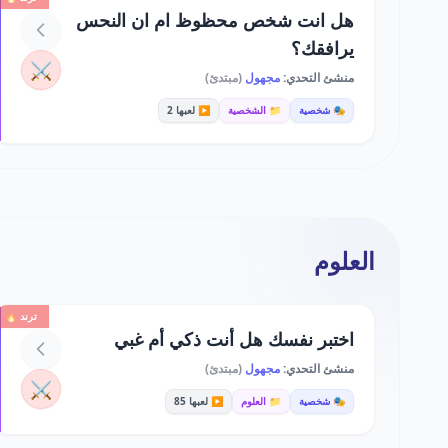
هل انت شخص محظوظ ام ان النحس
يرافقك؟
⚔️
منشئ التحدي:
مجهول
(مبتدئ)
🎭 شخصية
📁 الشخصية
▶️ لعبها 2
العلوم
ترند 🔥
اختبر نفسك هل أنت ذكي أم غبي
منشئ التحدي:
مجهول
(مبتدئ)
⚔️
🎭 شخصية
📁 العلوم
▶️ لعبها 85