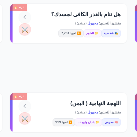
ترند 🔥
هل تنام بالقدر الكافى لجسدك؟
منشئ التحدي:
مجهول
(مبتدئ)
⚔️
🎭 شخصية
📁 العلوم
▶️ لعبها 7,281
ترند 🔥
اللهجة التهامية ( اليمن)
منشئ التحدي:
مجهول
(مبتدئ)
⚔️
🧠 معرفي
📁 بلدان ولهجات
▶️ لعبها 919