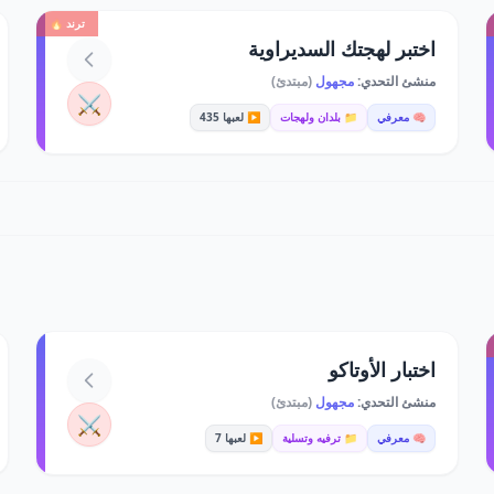
ترند 🔥
اختبر لهجتك السديراوية
منشئ التحدي:
مجهول
(مبتدئ)
⚔️
🧠 معرفي
📁 بلدان ولهجات
▶️ لعبها 435
اختبار الأوتاكو
منشئ التحدي:
مجهول
(مبتدئ)
⚔️
🧠 معرفي
📁 ترفيه وتسلية
▶️ لعبها 7