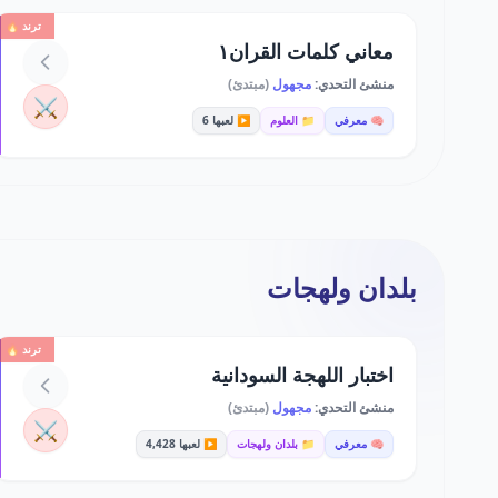
ترند 🔥
معاني كلمات القران١
منشئ التحدي:
مجهول
(مبتدئ)
⚔️
🧠 معرفي
📁 العلوم
▶️ لعبها 6
بلدان ولهجات
ترند 🔥
اختبار اللهجة السودانية
منشئ التحدي:
مجهول
(مبتدئ)
⚔️
🧠 معرفي
📁 بلدان ولهجات
▶️ لعبها 4,428