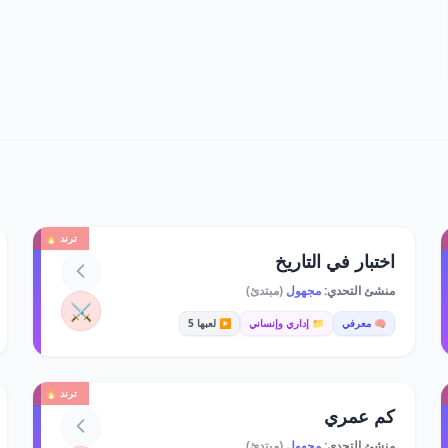
ترند 🔥
اختبار في التاريخ
منشئ التحدي:
مجهول
(مبتدئ)
⚔️
🧠 معرفي
📁 إداري وإنساني
▶️ لعبها 5
ترند 🔥
كم عمري
منشئ التحدي:
مجهول
(مبتدئ)