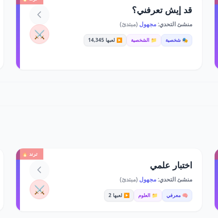
قد إيش تعرفني؟
منشئ التحدي:
مجهول
(مبتدئ)
⚔️
🎭 شخصية
📁 الشخصية
▶️ لعبها 14,345
ترند 🔥
اختبار علمي
منشئ التحدي:
مجهول
(مبتدئ)
⚔️
🧠 معرفي
📁 العلوم
▶️ لعبها 2