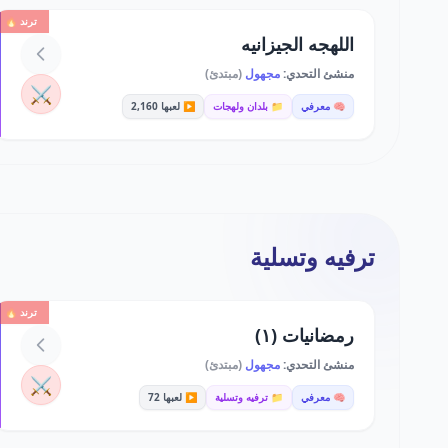
ترند 🔥
اللهجه الجيزانيه
منشئ التحدي:
مجهول
(مبتدئ)
⚔️
🧠 معرفي
📁 بلدان ولهجات
▶️ لعبها 2,160
ترفيه وتسلية
ترند 🔥
رمضانيات (١)
منشئ التحدي:
مجهول
(مبتدئ)
⚔️
🧠 معرفي
📁 ترفيه وتسلية
▶️ لعبها 72