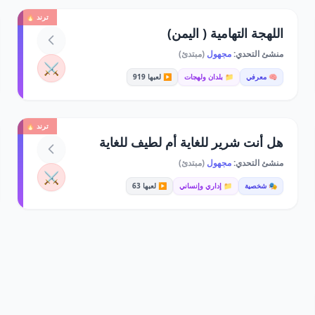
ترند 🔥
اللهجة التهامية ( اليمن)
منشئ التحدي:
مجهول
(مبتدئ)
⚔️
🧠 معرفي
📁 بلدان ولهجات
▶️ لعبها 919
ترند 🔥
هل أنت شرير للغاية أم لطيف للغاية
منشئ التحدي:
مجهول
(مبتدئ)
⚔️
🎭 شخصية
📁 إداري وإنساني
▶️ لعبها 63