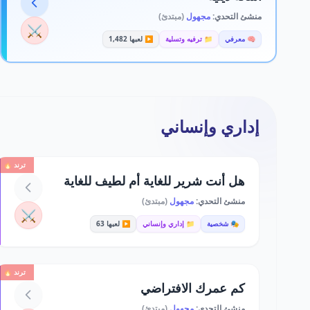
منشئ التحدي:
مجهول
(مبتدئ)
⚔️
🧠 معرفي
📁 ترفيه وتسلية
▶️ لعبها 1,482
إداري وإنساني
ترند 🔥
هل أنت شرير للغاية أم لطيف للغاية
منشئ التحدي:
مجهول
(مبتدئ)
⚔️
🎭 شخصية
📁 إداري وإنساني
▶️ لعبها 63
ترند 🔥
كم عمرك الافتراضي
منشئ التحدي:
مجهول
(مبتدئ)