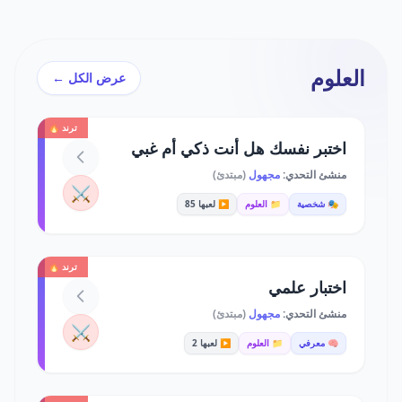
العلوم
عرض الكل ←
ترند 🔥
اختبر نفسك هل أنت ذكي أم غبي
منشئ التحدي:
مجهول
(مبتدئ)
⚔️
🎭 شخصية
📁 العلوم
▶️ لعبها 85
ترند 🔥
اختبار علمي
منشئ التحدي:
مجهول
(مبتدئ)
⚔️
🧠 معرفي
📁 العلوم
▶️ لعبها 2