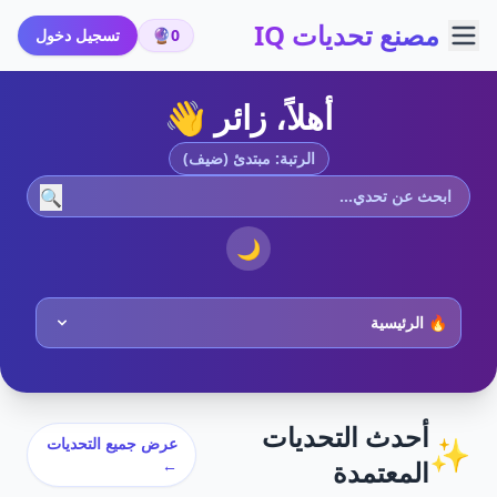
مصنع تحديات IQ
0
🔮
تسجيل دخول
أهلاً، زائر 👋
الرتبة: مبتدئ (ضيف)
🔍
🌙
أحدث التحديات
✨
عرض جميع التحديات
المعتمدة
←