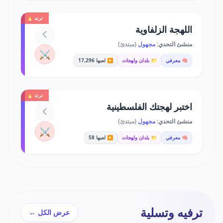
ترند 🔥
اللهجة الزلفاوية
منشئ التحدي:
مجهول
(مبتدئ)
⚔️
🧠 معرفي
📁 بلدان ولهجات
▶️ لعبها 17,296
ترند 🔥
اختبر لهجتك الفلسطينية
منشئ التحدي:
مجهول
(مبتدئ)
⚔️
🧠 معرفي
📁 بلدان ولهجات
▶️ لعبها 58
ترفيه وتسلية
عرض الكل ←