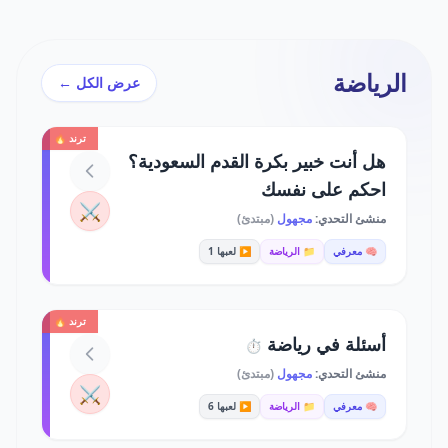
الرياضة
عرض الكل ←
ترند 🔥
هل أنت خبير بكرة القدم السعودية؟
احكم على نفسك
⚔️
منشئ التحدي:
مجهول
(مبتدئ)
🧠 معرفي
📁 الرياضة
▶️ لعبها 1
ترند 🔥
أسئلة في رياضة
⏱️
منشئ التحدي:
مجهول
(مبتدئ)
⚔️
🧠 معرفي
📁 الرياضة
▶️ لعبها 6