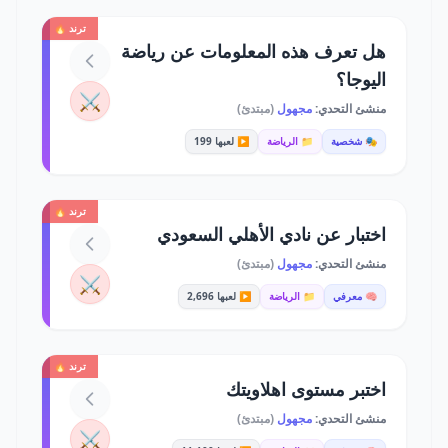
ترند 🔥
هل تعرف هذه المعلومات عن رياضة
اليوجا؟
⚔️
منشئ التحدي:
مجهول
(مبتدئ)
🎭 شخصية
📁 الرياضة
▶️ لعبها 199
ترند 🔥
اختبار عن نادي الأهلي السعودي
منشئ التحدي:
مجهول
(مبتدئ)
⚔️
🧠 معرفي
📁 الرياضة
▶️ لعبها 2,696
ترند 🔥
اختبر مستوى اهلاويتك
منشئ التحدي:
مجهول
(مبتدئ)
⚔️