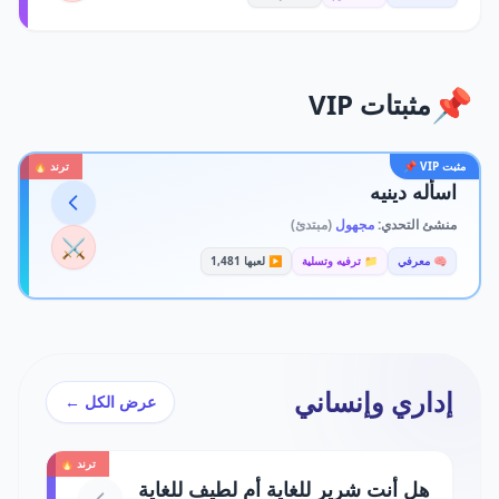
📌
مثبتات VIP
مثبت VIP 📌
ترند 🔥
اسأله دينيه
منشئ التحدي:
مجهول
(مبتدئ)
⚔️
🧠 معرفي
📁 ترفيه وتسلية
▶️ لعبها 1,481
إداري وإنساني
عرض الكل ←
ترند 🔥
هل أنت شرير للغاية أم لطيف للغاية