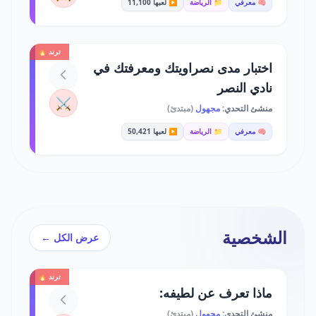
🧠 معرفي
📁 الرياضة
▶️ لعبها 11,100
ترند 🔥
اختبار مدى نصراويتك ومعرفتك في
نادي النصر
⚔️
منشئ التحدي:
مجهول
(مبتدئ)
🧠 معرفي
📁 الرياضة
▶️ لعبها 50,421
الشخصية
عرض الكل ←
ترند 🔥
ماذا تعرف عن لطيفه:
منشئ التحدي:
مجهول
(مبتدئ)