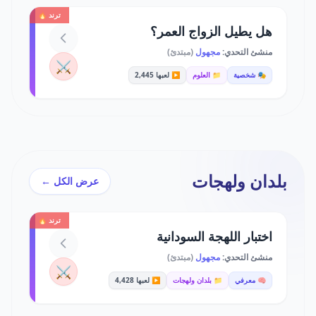
ترند 🔥
هل يطيل الزواج العمر؟
منشئ التحدي:
مجهول
(مبتدئ)
⚔️
🎭 شخصية
📁 العلوم
▶️ لعبها 2,445
بلدان ولهجات
عرض الكل ←
ترند 🔥
اختبار اللهجة السودانية
منشئ التحدي:
مجهول
(مبتدئ)
⚔️
🧠 معرفي
📁 بلدان ولهجات
▶️ لعبها 4,428