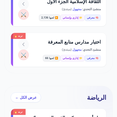
الثقافة الإسلامية الجزء الاول
منشئ التحدي:
مجهول
(مبتدئ)
⚔️
🧠 معرفي
📁 إداري وإنساني
▶️ لعبها 2,136
ترند 🔥
اختبار مدارس منابع المعرفة
منشئ التحدي:
مجهول
(مبتدئ)
⚔️
🧠 معرفي
📁 إداري وإنساني
▶️ لعبها 66
الرياضة
عرض الكل ←
ترند 🔥