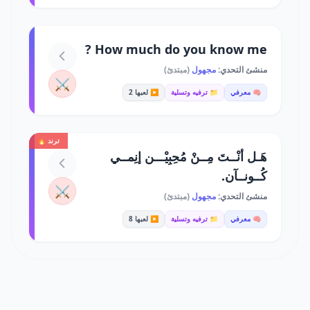
How much do you know me ?
منشئ التحدي:
مجهول
(مبتدئ)
⚔️
🧠 معرفي
📁 ترفيه وتسلية
▶️ لعبها 2
ترند 🔥
هَـل أنْــتَ مِــنْ مُحِبِيْـــن إنِمــي
كُــونــآن.
⚔️
منشئ التحدي:
مجهول
(مبتدئ)
🧠 معرفي
📁 ترفيه وتسلية
▶️ لعبها 8