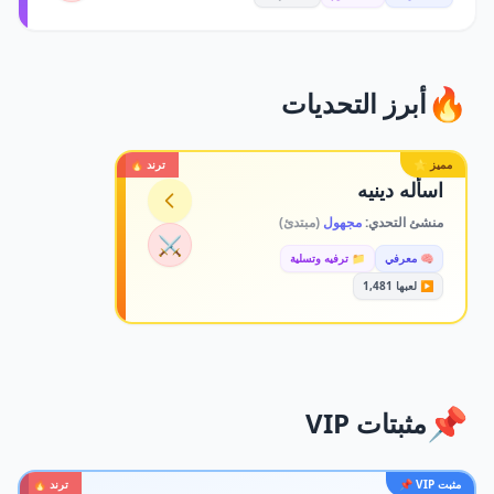
🔥
أبرز التحديات
مميز ⭐
ترند 🔥
اسأله دينيه
منشئ التحدي:
مجهول
(مبتدئ)
⚔️
🧠 معرفي
📁 ترفيه وتسلية
▶️ لعبها 1,481
📌
مثبتات VIP
مثبت VIP 📌
ترند 🔥