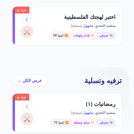
ترند 🔥
اختبر لهجتك الفلسطينية
منشئ التحدي:
مجهول
(مبتدئ)
⚔️
🧠 معرفي
📁 بلدان ولهجات
▶️ لعبها 58
ترفيه وتسلية
عرض الكل ←
ترند 🔥
رمضانيات (١)
منشئ التحدي:
مجهول
(مبتدئ)
⚔️
🧠 معرفي
📁 ترفيه وتسلية
▶️ لعبها 72