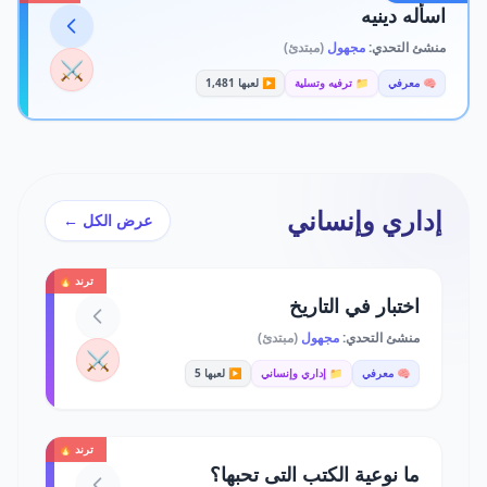
اسأله دينيه
منشئ التحدي:
مجهول
(مبتدئ)
⚔️
🧠 معرفي
📁 ترفيه وتسلية
▶️ لعبها 1,481
إداري وإنساني
عرض الكل ←
ترند 🔥
اختبار في التاريخ
منشئ التحدي:
مجهول
(مبتدئ)
⚔️
🧠 معرفي
📁 إداري وإنساني
▶️ لعبها 5
ترند 🔥
ما نوعية الكتب التى تحبها؟