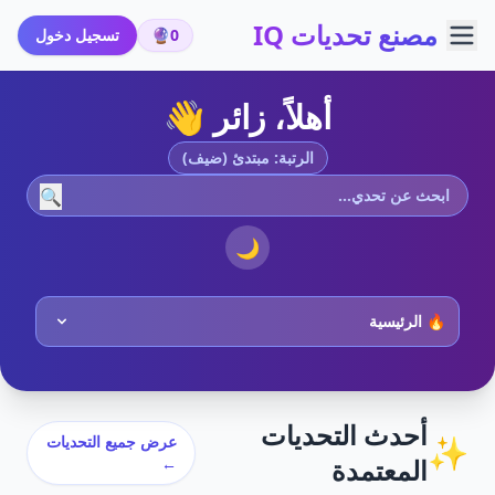
مصنع تحديات IQ
0
🔮
تسجيل دخول
أهلاً، زائر 👋
الرتبة: مبتدئ (ضيف)
🔍
🌙
أحدث التحديات
✨
عرض جميع التحديات
المعتمدة
←