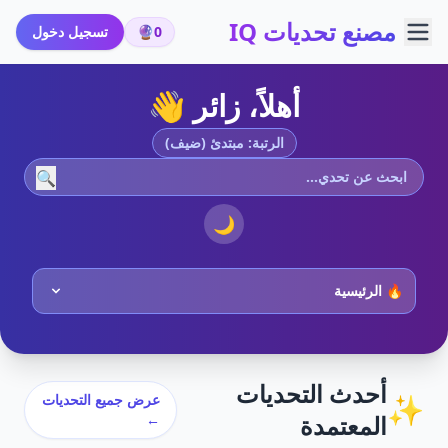
مصنع تحديات IQ
0
🔮
تسجيل دخول
أهلاً، زائر 👋
الرتبة: مبتدئ (ضيف)
🔍
🌙
أحدث التحديات
✨
عرض جميع التحديات
المعتمدة
←