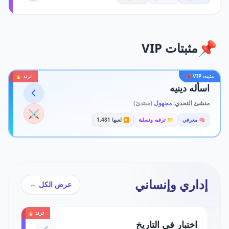
📌
مثبتات VIP
مثبت VIP 📌
ترند 🔥
اسأله دينيه
منشئ التحدي:
مجهول
(مبتدئ)
⚔️
🧠 معرفي
📁 ترفيه وتسلية
▶️ لعبها 1,481
إداري وإنساني
عرض الكل ←
ترند 🔥
اختبار في التاريخ