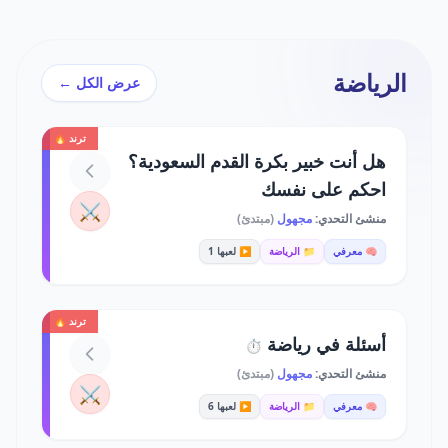
الرياضة
عرض الكل ←
ترند 🔥
هل أنت خبير بكرة القدم السعودية؟
احكم على نفسك
⚔️
منشئ التحدي:
مجهول
(مبتدئ)
🧠 معرفي
📁 الرياضة
▶️ لعبها 1
ترند 🔥
أسئلة في رياضة
⏱️
منشئ التحدي:
مجهول
(مبتدئ)
⚔️
🧠 معرفي
📁 الرياضة
▶️ لعبها 6