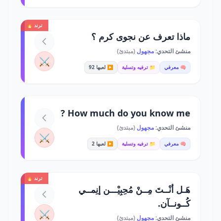
ترند 🔥
ماذا تعرف عن نجوى كرم ؟
منشئ التحدي:
مجهول
(مبتدئ)
⚔️
🧠 معرفي
📁 ترفيه وتسلية
▶️ لعبها 92
How much do you know me ?
منشئ التحدي:
مجهول
(مبتدئ)
⚔️
🧠 معرفي
📁 ترفيه وتسلية
▶️ لعبها 2
ترند 🔥
هَـل أنْــتَ مِــنْ مُحِبِيْـــن إنِمــي
كُــونــآن.
⚔️
منشئ التحدي:
مجهول
(مبتدئ)