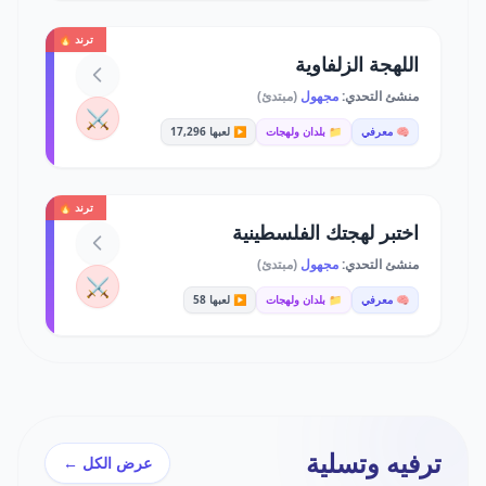
ترند 🔥
اللهجة الزلفاوية
منشئ التحدي:
مجهول
(مبتدئ)
⚔️
🧠 معرفي
📁 بلدان ولهجات
▶️ لعبها 17,296
ترند 🔥
اختبر لهجتك الفلسطينية
منشئ التحدي:
مجهول
(مبتدئ)
⚔️
🧠 معرفي
📁 بلدان ولهجات
▶️ لعبها 58
ترفيه وتسلية
عرض الكل ←