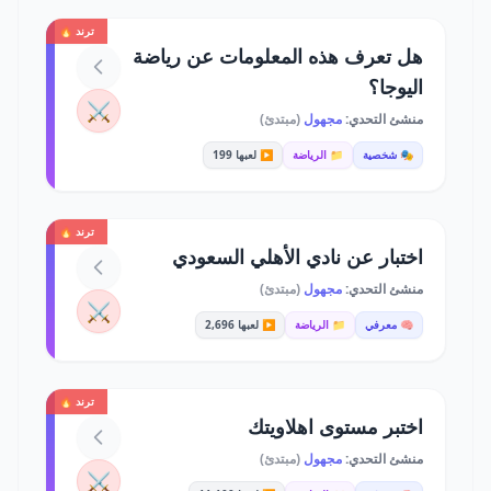
ترند 🔥
هل تعرف هذه المعلومات عن رياضة
اليوجا؟
⚔️
منشئ التحدي:
مجهول
(مبتدئ)
🎭 شخصية
📁 الرياضة
▶️ لعبها 199
ترند 🔥
اختبار عن نادي الأهلي السعودي
منشئ التحدي:
مجهول
(مبتدئ)
⚔️
🧠 معرفي
📁 الرياضة
▶️ لعبها 2,696
ترند 🔥
اختبر مستوى اهلاويتك
منشئ التحدي:
مجهول
(مبتدئ)
⚔️