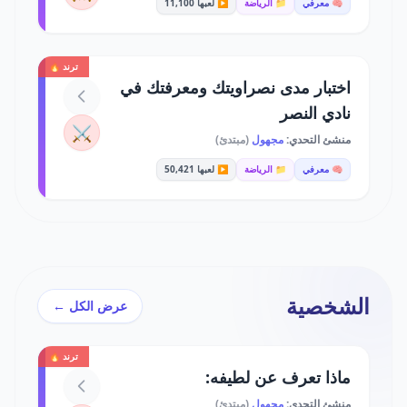
🧠 معرفي
📁 الرياضة
▶️ لعبها 11,100
ترند 🔥
اختبار مدى نصراويتك ومعرفتك في
نادي النصر
⚔️
منشئ التحدي:
مجهول
(مبتدئ)
🧠 معرفي
📁 الرياضة
▶️ لعبها 50,421
الشخصية
عرض الكل ←
ترند 🔥
ماذا تعرف عن لطيفه:
منشئ التحدي:
مجهول
(مبتدئ)