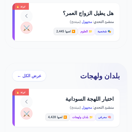
ترند 🔥
هل يطيل الزواج العمر؟
منشئ التحدي:
مجهول
(مبتدئ)
⚔️
🎭 شخصية
📁 العلوم
▶️ لعبها 2,445
بلدان ولهجات
عرض الكل ←
ترند 🔥
اختبار اللهجة السودانية
منشئ التحدي:
مجهول
(مبتدئ)
⚔️
🧠 معرفي
📁 بلدان ولهجات
▶️ لعبها 4,428