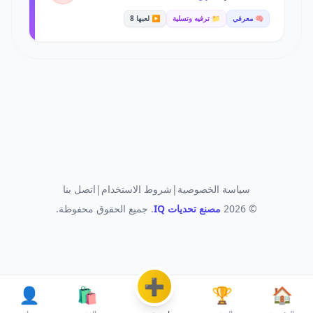
🧠 معرفي
📁 ترفيه وتسلية
▶️ لعبها 8
سياسة الخصوصية
|
شروط الاستخدام
|
اتصل بنا
© 2026
مصنع تحديات IQ
. جميع الحقوق محفوظة.
➕
👤
🛍️
🏆
🏠