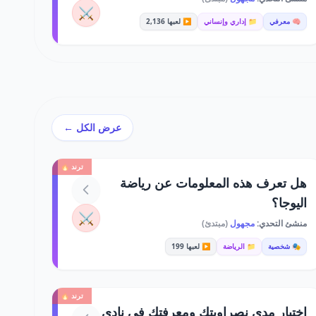
⚔️
🧠 معرفي
📁 إداري وإنساني
▶️ لعبها 2,136
عرض الكل ←
ترند 🔥
هل تعرف هذه المعلومات عن رياضة
اليوجا؟
⚔️
منشئ التحدي:
مجهول
(مبتدئ)
🎭 شخصية
📁 الرياضة
▶️ لعبها 199
ترند 🔥
اختبار مدى نصراويتك ومعرفتك في نادي