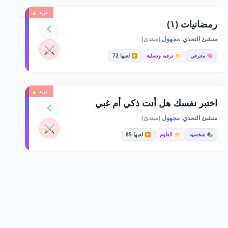
ترند 🔥
رمضانيات (١)
منشئ التحدي:
مجهول
(مبتدئ)
⚔️
🧠 معرفي
📁 ترفيه وتسلية
▶️ لعبها 72
ترند 🔥
اختبر نفسك هل أنت ذكي أم غبي
منشئ التحدي:
مجهول
(مبتدئ)
⚔️
🎭 شخصية
📁 العلوم
▶️ لعبها 85