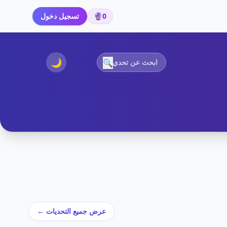
0
🔮
تسجيل دخول
🌙
🔍
عرض جميع التحديات ←