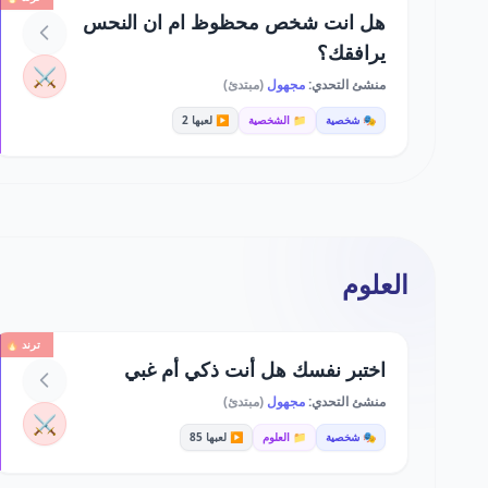
هل انت شخص محظوظ ام ان النحس
يرافقك؟
⚔️
منشئ التحدي:
مجهول
(مبتدئ)
🎭 شخصية
📁 الشخصية
▶️ لعبها 2
العلوم
ترند 🔥
اختبر نفسك هل أنت ذكي أم غبي
منشئ التحدي:
مجهول
(مبتدئ)
⚔️
🎭 شخصية
📁 العلوم
▶️ لعبها 85