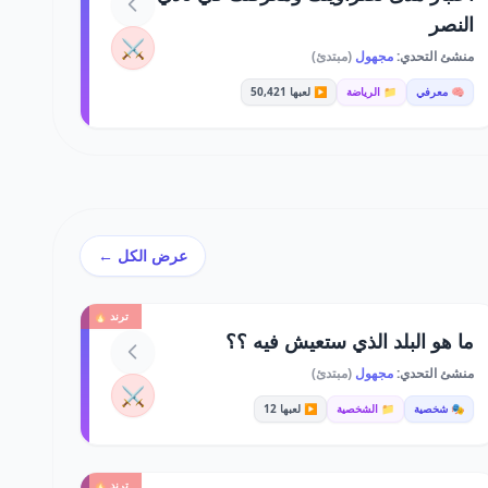
النصر
⚔️
منشئ التحدي:
مجهول
(مبتدئ)
🧠 معرفي
📁 الرياضة
▶️ لعبها 50,421
عرض الكل ←
ترند 🔥
ما هو البلد الذي ستعيش فيه ؟؟
منشئ التحدي:
مجهول
(مبتدئ)
⚔️
🎭 شخصية
📁 الشخصية
▶️ لعبها 12
ترند 🔥