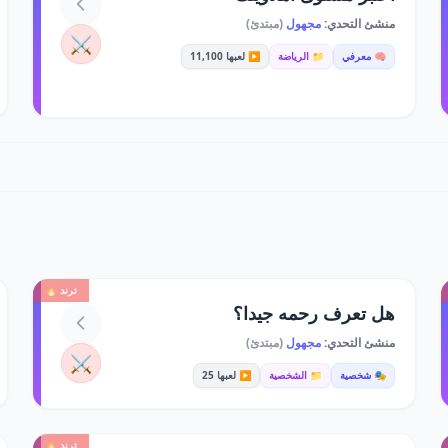
منشئ التحدي:
مجهول
(مبتدئ)
⚔️
🧠 معرفي
📁 الرياضة
▶️ لعبها 11,100
ترند 🔥
هل تعرف رحمه جيدا؟
منشئ التحدي:
مجهول
(مبتدئ)
⚔️
🎭 شخصية
📁 الشخصية
▶️ لعبها 25
ترند 🔥