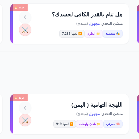
ترند 🔥
هل تنام بالقدر الكافى لجسدك؟
منشئ التحدي:
مجهول
(مبتدئ)
⚔️
🎭 شخصية
📁 العلوم
▶️ لعبها 7,281
ترند 🔥
اللهجة التهامية ( اليمن)
منشئ التحدي:
مجهول
(مبتدئ)
⚔️
🧠 معرفي
📁 بلدان ولهجات
▶️ لعبها 919