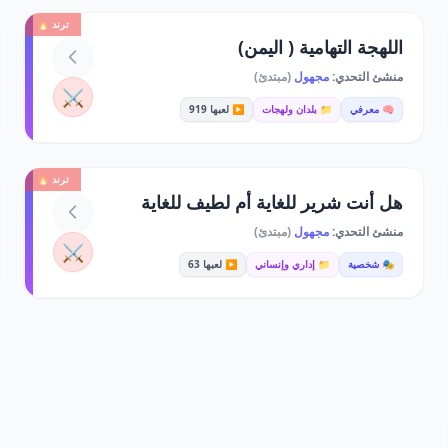
ترند 🔥
اللهجة التهامية ( اليمن)
منشئ التحدي:
مجهول
(مبتدئ)
⚔️
🧠 معرفي
📁 بلدان ولهجات
▶️ لعبها 919
ترند 🔥
هل أنت شرير للغاية أم لطيف للغاية
منشئ التحدي:
مجهول
(مبتدئ)
⚔️
🎭 شخصية
📁 إداري وإنساني
▶️ لعبها 63