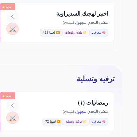
ترند 🔥
اختبر لهجتك السديراوية
منشئ التحدي:
مجهول
(مبتدئ)
⚔️
🧠 معرفي
📁 بلدان ولهجات
▶️ لعبها 435
ترفيه وتسلية
ترند 🔥
رمضانيات (١)
منشئ التحدي:
مجهول
(مبتدئ)
⚔️
🧠 معرفي
📁 ترفيه وتسلية
▶️ لعبها 72