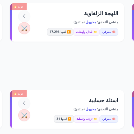
ترند 🔥
اللهجة الزلفاوية
منشئ التحدي:
مجهول
(مبتدئ)
⚔️
🧠 معرفي
📁 بلدان ولهجات
▶️ لعبها 17,296
ترند 🔥
اسئلة حسابية
منشئ التحدي:
مجهول
(مبتدئ)
⚔️
🧠 معرفي
📁 ترفيه وتسلية
▶️ لعبها 31