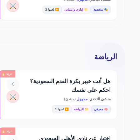
⚔️
🎭 شخصية
📁 إداري وإنساني
▶️ لعبها 5
الرياضة
ترند 🔥
هل أنت خبير بكرة القدم السعودية؟
احكم على نفسك
⚔️
منشئ التحدي:
مجهول
(مبتدئ)
🧠 معرفي
📁 الرياضة
▶️ لعبها 1
ترند 🔥
اختبار عن نادي الأهلي السعودي