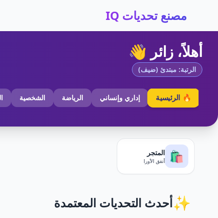
مصنع تحديات IQ
أهلاً، زائر 👋
الرتبة: مبتدئ (ضيف)
🔥 الرئيسية
إداري وإنساني
الرياضة
الشخصية
ا
المتجر
🛍️
أنفق الأورا
✨
أحدث التحديات المعتمدة