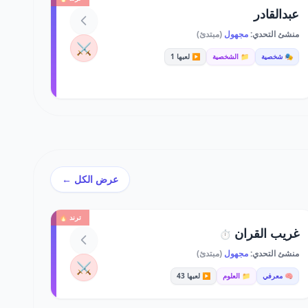
عبدالقادر
منشئ التحدي:
مجهول
(مبتدئ)
⚔️
🎭 شخصية
📁 الشخصية
▶️ لعبها 1
عرض الكل ←
ترند 🔥
غريب القران
⏱️
منشئ التحدي:
مجهول
(مبتدئ)
⚔️
🧠 معرفي
📁 العلوم
▶️ لعبها 43