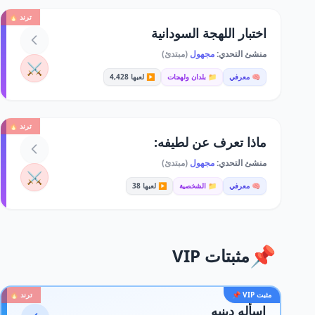
ترند 🔥
اختبار اللهجة السودانية
منشئ التحدي:
مجهول
(مبتدئ)
⚔️
🧠 معرفي
📁 بلدان ولهجات
▶️ لعبها 4,428
ترند 🔥
ماذا تعرف عن لطيفه:
منشئ التحدي:
مجهول
(مبتدئ)
⚔️
🧠 معرفي
📁 الشخصية
▶️ لعبها 38
📌
مثبتات VIP
مثبت VIP 📌
ترند 🔥
اسأله دينيه