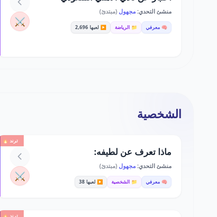
منشئ التحدي:
مجهول
(مبتدئ)
⚔️
🧠 معرفي
📁 الرياضة
▶️ لعبها 2,696
الشخصية
ترند 🔥
ماذا تعرف عن لطيفه:
منشئ التحدي:
مجهول
(مبتدئ)
⚔️
🧠 معرفي
📁 الشخصية
▶️ لعبها 38
ترند 🔥