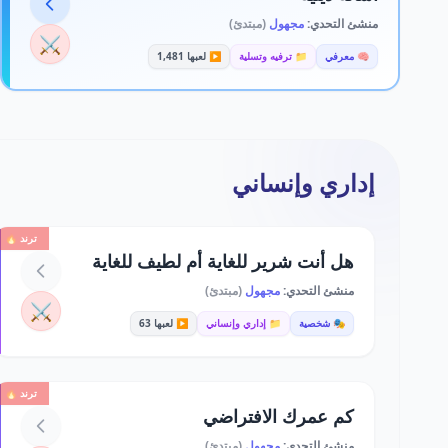
منشئ التحدي:
مجهول
(مبتدئ)
⚔️
🧠 معرفي
📁 ترفيه وتسلية
▶️ لعبها 1,481
إداري وإنساني
ترند 🔥
هل أنت شرير للغاية أم لطيف للغاية
منشئ التحدي:
مجهول
(مبتدئ)
⚔️
🎭 شخصية
📁 إداري وإنساني
▶️ لعبها 63
ترند 🔥
كم عمرك الافتراضي
منشئ التحدي:
مجهول
(مبتدئ)