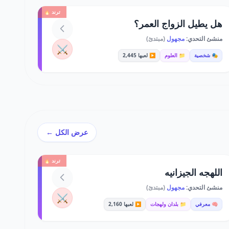
ترند 🔥
هل يطيل الزواج العمر؟
منشئ التحدي:
مجهول
(مبتدئ)
⚔️
🎭 شخصية
📁 العلوم
▶️ لعبها 2,445
عرض الكل ←
ترند 🔥
اللهجه الجيزانيه
منشئ التحدي:
مجهول
(مبتدئ)
⚔️
🧠 معرفي
📁 بلدان ولهجات
▶️ لعبها 2,160