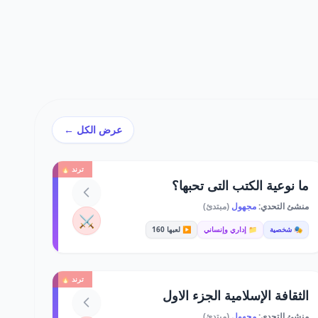
عرض الكل ←
ترند 🔥
ما نوعية الكتب التى تحبها؟
منشئ التحدي:
مجهول
(مبتدئ)
⚔️
🎭 شخصية
📁 إداري وإنساني
▶️ لعبها 160
ترند 🔥
الثقافة الإسلامية الجزء الاول
منشئ التحدي:
مجهول
(مبتدئ)