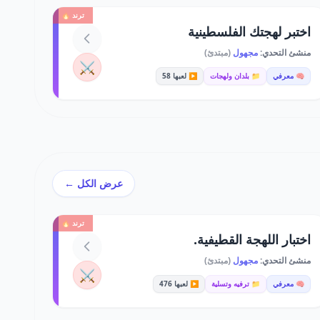
ترند 🔥
اختبر لهجتك الفلسطينية
منشئ التحدي:
مجهول
(مبتدئ)
⚔️
🧠 معرفي
📁 بلدان ولهجات
▶️ لعبها 58
عرض الكل ←
ترند 🔥
اختبار اللهجة القطيفية.
منشئ التحدي:
مجهول
(مبتدئ)
⚔️
🧠 معرفي
📁 ترفيه وتسلية
▶️ لعبها 476