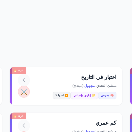
ترند 🔥
اختبار في التاريخ
منشئ التحدي:
مجهول
(مبتدئ)
⚔️
🧠 معرفي
📁 إداري وإنساني
▶️ لعبها 5
ترند 🔥
كم عمري
منشئ التحدي:
مجهول
(مبتدئ)