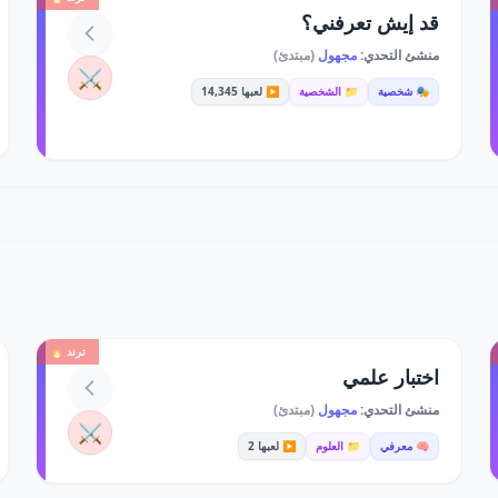
قد إيش تعرفني؟
منشئ التحدي:
مجهول
(مبتدئ)
⚔️
🎭 شخصية
📁 الشخصية
▶️ لعبها 14,345
ترند 🔥
اختبار علمي
منشئ التحدي:
مجهول
(مبتدئ)
⚔️
🧠 معرفي
📁 العلوم
▶️ لعبها 2