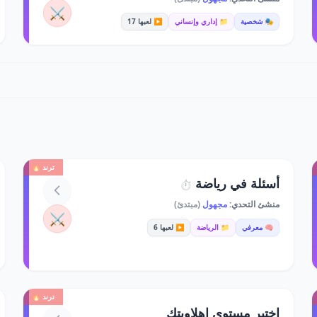
⚔️
🎭 شخصية
📁 إداري وإنساني
▶️ لعبها 17
ترند 🔥
أسئلة في رياضة
⏱️
منشئ التحدي:
مجهول
(مبتدئ)
⚔️
🧠 معرفي
📁 الرياضة
▶️ لعبها 6
ترند 🔥
اختبر مستوى اهلاويتك