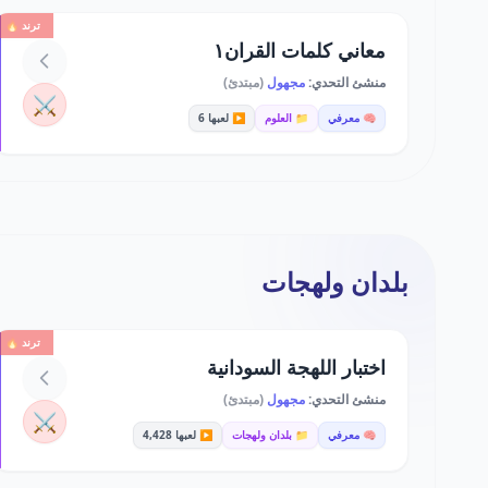
ترند 🔥
معاني كلمات القران١
منشئ التحدي:
مجهول
(مبتدئ)
⚔️
🧠 معرفي
📁 العلوم
▶️ لعبها 6
بلدان ولهجات
ترند 🔥
اختبار اللهجة السودانية
منشئ التحدي:
مجهول
(مبتدئ)
⚔️
🧠 معرفي
📁 بلدان ولهجات
▶️ لعبها 4,428