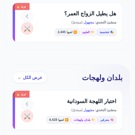
ترند 🔥
هل يطيل الزواج العمر؟
منشئ التحدي:
مجهول
(مبتدئ)
⚔️
🎭 شخصية
📁 العلوم
▶️ لعبها 2,445
بلدان ولهجات
عرض الكل ←
ترند 🔥
اختبار اللهجة السودانية
منشئ التحدي:
مجهول
(مبتدئ)
⚔️
🧠 معرفي
📁 بلدان ولهجات
▶️ لعبها 4,428