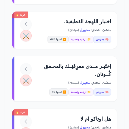
ترند 🔥
اختبار اللهجة القطيفية.
منشئ التحدي:
مجهول
(مبتدئ)
⚔️
🧠 معرفي
📁 ترفيه وتسلية
▶️ لعبها 476
إختَبـر مــدى معرِفَتِــك بالمحـقق
كُــونان.
⚔️
منشئ التحدي:
مجهول
(مبتدئ)
🧠 معرفي
📁 ترفيه وتسلية
▶️ لعبها 10
ترند 🔥
هل اوتاكو ام لا
منشئ التحدي:
مجهول
(مبتدئ)