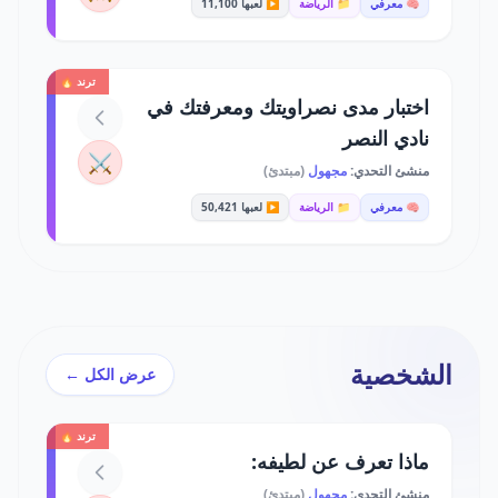
🧠 معرفي
📁 الرياضة
▶️ لعبها 11,100
ترند 🔥
اختبار مدى نصراويتك ومعرفتك في
نادي النصر
⚔️
منشئ التحدي:
مجهول
(مبتدئ)
🧠 معرفي
📁 الرياضة
▶️ لعبها 50,421
الشخصية
عرض الكل ←
ترند 🔥
ماذا تعرف عن لطيفه:
منشئ التحدي:
مجهول
(مبتدئ)