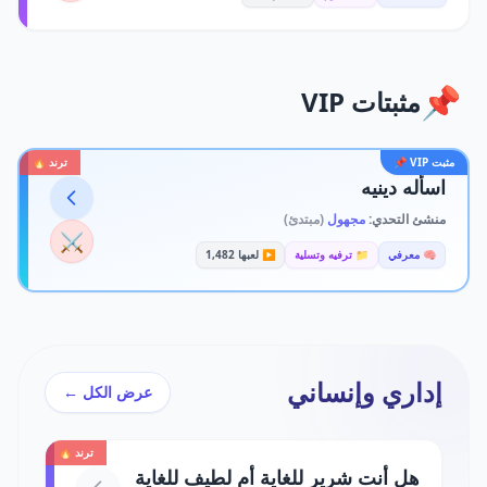
📌
مثبتات VIP
مثبت VIP 📌
ترند 🔥
اسأله دينيه
منشئ التحدي:
مجهول
(مبتدئ)
⚔️
🧠 معرفي
📁 ترفيه وتسلية
▶️ لعبها 1,482
إداري وإنساني
عرض الكل ←
ترند 🔥
هل أنت شرير للغاية أم لطيف للغاية