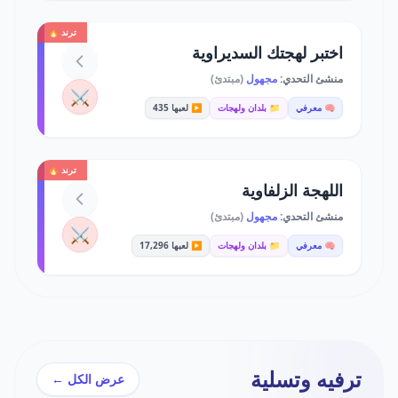
ترند 🔥
اختبر لهجتك السديراوية
منشئ التحدي:
مجهول
(مبتدئ)
⚔️
🧠 معرفي
📁 بلدان ولهجات
▶️ لعبها 435
ترند 🔥
اللهجة الزلفاوية
منشئ التحدي:
مجهول
(مبتدئ)
⚔️
🧠 معرفي
📁 بلدان ولهجات
▶️ لعبها 17,296
ترفيه وتسلية
عرض الكل ←