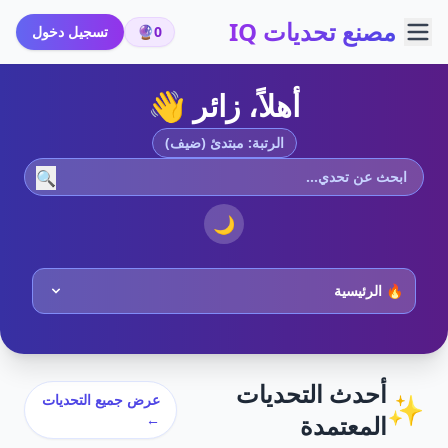
مصنع تحديات IQ
0
🔮
تسجيل دخول
أهلاً، زائر 👋
الرتبة: مبتدئ (ضيف)
🔍
🌙
أحدث التحديات
✨
عرض جميع التحديات
المعتمدة
←