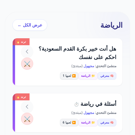
الرياضة
عرض الكل ←
ترند 🔥
هل أنت خبير بكرة القدم السعودية؟
احكم على نفسك
⚔️
منشئ التحدي:
مجهول
(مبتدئ)
🧠 معرفي
📁 الرياضة
▶️ لعبها 1
ترند 🔥
أسئلة في رياضة
⏱️
منشئ التحدي:
مجهول
(مبتدئ)
⚔️
🧠 معرفي
📁 الرياضة
▶️ لعبها 6