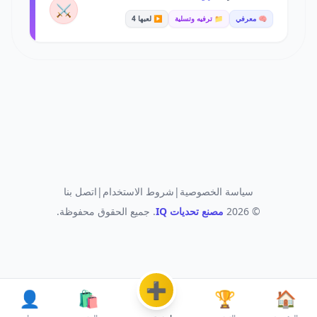
⚔️
🧠 معرفي
📁 ترفيه وتسلية
▶️ لعبها 4
سياسة الخصوصية
|
شروط الاستخدام
|
اتصل بنا
© 2026
مصنع تحديات IQ
. جميع الحقوق محفوظة.
➕
👤
🛍️
🏆
🏠