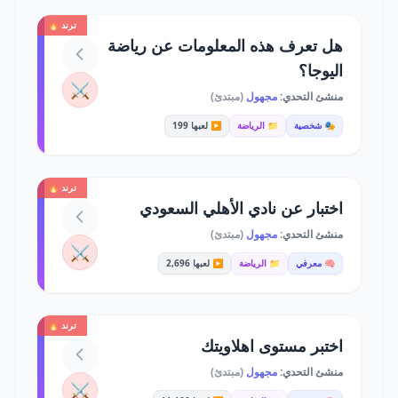
ترند 🔥
هل تعرف هذه المعلومات عن رياضة
اليوجا؟
⚔️
منشئ التحدي:
مجهول
(مبتدئ)
🎭 شخصية
📁 الرياضة
▶️ لعبها 199
ترند 🔥
اختبار عن نادي الأهلي السعودي
منشئ التحدي:
مجهول
(مبتدئ)
⚔️
🧠 معرفي
📁 الرياضة
▶️ لعبها 2,696
ترند 🔥
اختبر مستوى اهلاويتك
منشئ التحدي:
مجهول
(مبتدئ)
⚔️