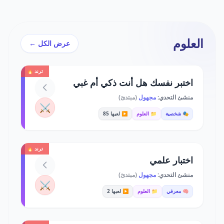
العلوم
عرض الكل ←
ترند 🔥
اختبر نفسك هل أنت ذكي أم غبي
منشئ التحدي:
مجهول
(مبتدئ)
⚔️
🎭 شخصية
📁 العلوم
▶️ لعبها 85
ترند 🔥
اختبار علمي
منشئ التحدي:
مجهول
(مبتدئ)
⚔️
🧠 معرفي
📁 العلوم
▶️ لعبها 2