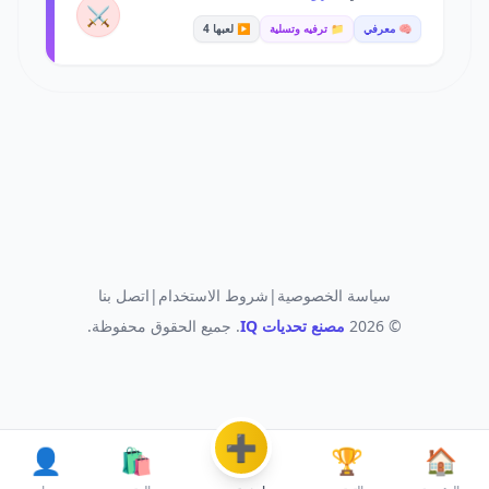
⚔️
🧠 معرفي
📁 ترفيه وتسلية
▶️ لعبها 4
سياسة الخصوصية
|
شروط الاستخدام
|
اتصل بنا
© 2026
مصنع تحديات IQ
. جميع الحقوق محفوظة.
➕
👤
🛍️
🏆
🏠