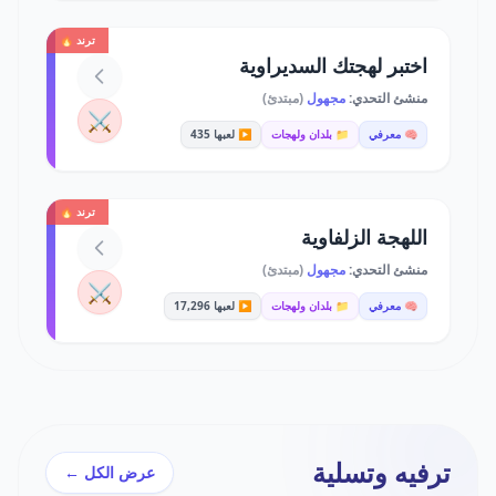
ترند 🔥
اختبر لهجتك السديراوية
منشئ التحدي:
مجهول
(مبتدئ)
⚔️
🧠 معرفي
📁 بلدان ولهجات
▶️ لعبها 435
ترند 🔥
اللهجة الزلفاوية
منشئ التحدي:
مجهول
(مبتدئ)
⚔️
🧠 معرفي
📁 بلدان ولهجات
▶️ لعبها 17,296
ترفيه وتسلية
عرض الكل ←