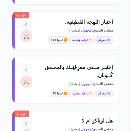
ترند 🔥
اختبار اللهجة القطيفية.
منشئ التحدي:
مجهول
(مبتدئ)
⚔️
🧠 معرفي
📁 ترفيه وتسلية
▶️ لعبها 476
إختَبـر مــدى معرِفَتِــك بالمحـقق
كُــونان.
⚔️
منشئ التحدي:
مجهول
(مبتدئ)
🧠 معرفي
📁 ترفيه وتسلية
▶️ لعبها 10
ترند 🔥
هل اوتاكو ام لا
منشئ التحدي:
مجهول
(مبتدئ)