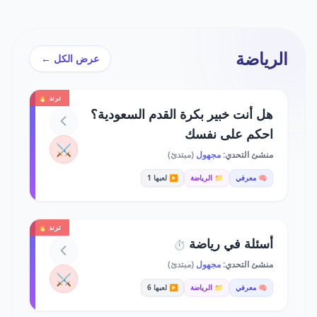
الرياضة
عرض الكل ←
ترند 🔥
هل أنت خبير بكرة القدم السعودية؟
احكم على نفسك
⚔️
منشئ التحدي:
مجهول
(مبتدئ)
🧠 معرفي
📁 الرياضة
▶️ لعبها 1
ترند 🔥
أسئلة في رياضة
⏱️
منشئ التحدي:
مجهول
(مبتدئ)
⚔️
🧠 معرفي
📁 الرياضة
▶️ لعبها 6