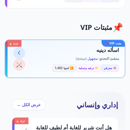
📌
مثبتات VIP
مثبت VIP 📌
ترند 🔥
اسأله دينيه
منشئ التحدي:
مجهول
(مبتدئ)
⚔️
🧠 معرفي
📁 ترفيه وتسلية
▶️ لعبها 1,482
إداري وإنساني
عرض الكل ←
ترند 🔥
هل أنت شرير للغاية أم لطيف للغاية