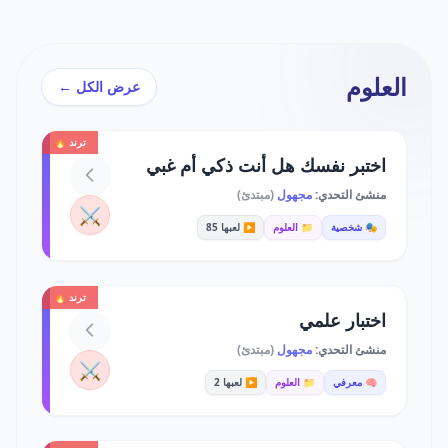
العلوم
عرض الكل ←
ترند 🔥
اختبر نفسك هل أنت ذكي أم غبي
منشئ التحدي:
مجهول
(مبتدئ)
⚔️
🎭 شخصية
📁 العلوم
▶️ لعبها 85
ترند 🔥
اختبار علمي
منشئ التحدي:
مجهول
(مبتدئ)
⚔️
🧠 معرفي
📁 العلوم
▶️ لعبها 2