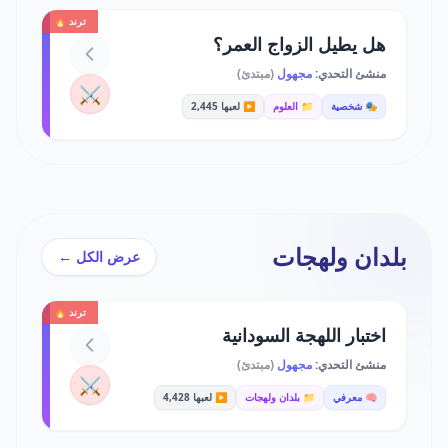
ترند 🔥
هل يطيل الزواج العمر؟
منشئ التحدي:
مجهول
(مبتدئ)
⚔️
🎭 شخصية
📁 العلوم
▶️ لعبها 2,445
بلدان ولهجات
عرض الكل ←
ترند 🔥
اختبار اللهجة السودانية
منشئ التحدي:
مجهول
(مبتدئ)
⚔️
🧠 معرفي
📁 بلدان ولهجات
▶️ لعبها 4,428