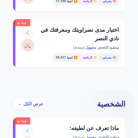
🧠 معرفي
📁 الرياضة
▶️ لعبها 11,100
ترند 🔥
اختبار مدى نصراويتك ومعرفتك في
نادي النصر
⚔️
منشئ التحدي:
مجهول
(مبتدئ)
🧠 معرفي
📁 الرياضة
▶️ لعبها 50,421
الشخصية
عرض الكل ←
ترند 🔥
ماذا تعرف عن لطيفه:
منشئ التحدي:
مجهول
(مبتدئ)