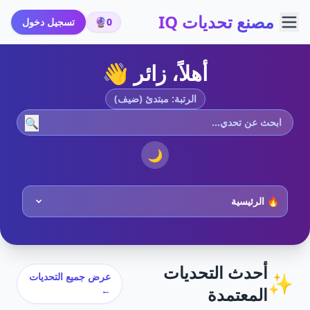
مصنع تحديات IQ
0
🔮
تسجيل دخول
أهلاً، زائر 👋
الرتبة: مبتدئ (ضيف)
🔍
🌙
أحدث التحديات
✨
عرض جميع التحديات
المعتمدة
←