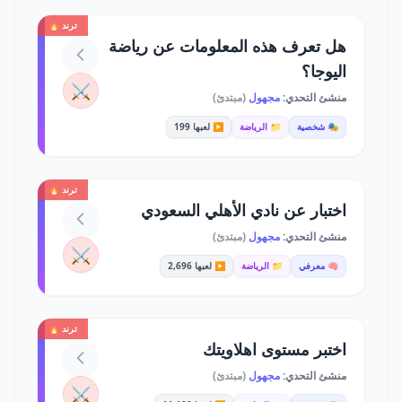
ترند 🔥
هل تعرف هذه المعلومات عن رياضة
اليوجا؟
⚔️
منشئ التحدي:
مجهول
(مبتدئ)
🎭 شخصية
📁 الرياضة
▶️ لعبها 199
ترند 🔥
اختبار عن نادي الأهلي السعودي
منشئ التحدي:
مجهول
(مبتدئ)
⚔️
🧠 معرفي
📁 الرياضة
▶️ لعبها 2,696
ترند 🔥
اختبر مستوى اهلاويتك
منشئ التحدي:
مجهول
(مبتدئ)
⚔️