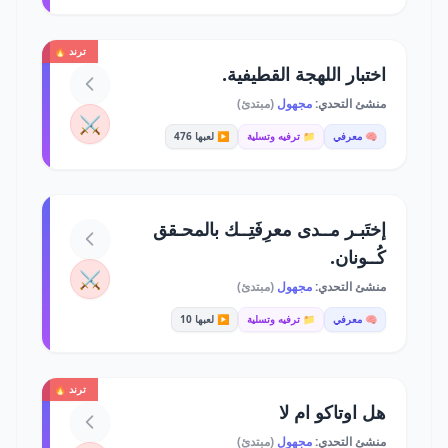
ترند 🔥
اختبار اللهجة القطيفية.
منشئ التحدي:
مجهول
(مبتدئ)
⚔️
🧠 معرفي
📁 ترفيه وتسلية
▶️ لعبها 476
إختَبـر مــدى معرِفَتِــك بالمحـقق
كُــونان.
⚔️
منشئ التحدي:
مجهول
(مبتدئ)
🧠 معرفي
📁 ترفيه وتسلية
▶️ لعبها 10
ترند 🔥
هل اوتاكو ام لا
منشئ التحدي:
مجهول
(مبتدئ)