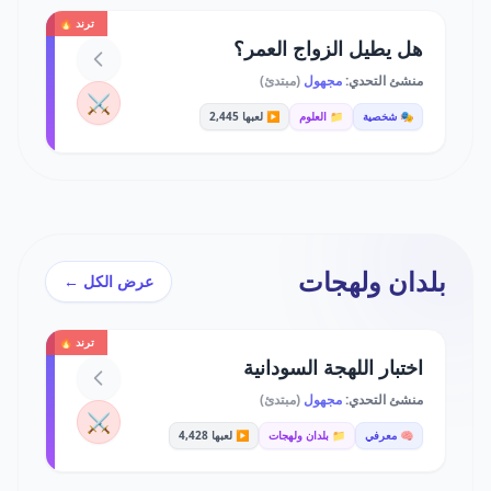
ترند 🔥
هل يطيل الزواج العمر؟
منشئ التحدي:
مجهول
(مبتدئ)
⚔️
🎭 شخصية
📁 العلوم
▶️ لعبها 2,445
بلدان ولهجات
عرض الكل ←
ترند 🔥
اختبار اللهجة السودانية
منشئ التحدي:
مجهول
(مبتدئ)
⚔️
🧠 معرفي
📁 بلدان ولهجات
▶️ لعبها 4,428