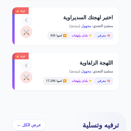
ترند 🔥
اختبر لهجتك السديراوية
منشئ التحدي:
مجهول
(مبتدئ)
⚔️
🧠 معرفي
📁 بلدان ولهجات
▶️ لعبها 435
ترند 🔥
اللهجة الزلفاوية
منشئ التحدي:
مجهول
(مبتدئ)
⚔️
🧠 معرفي
📁 بلدان ولهجات
▶️ لعبها 17,296
ترفيه وتسلية
عرض الكل ←