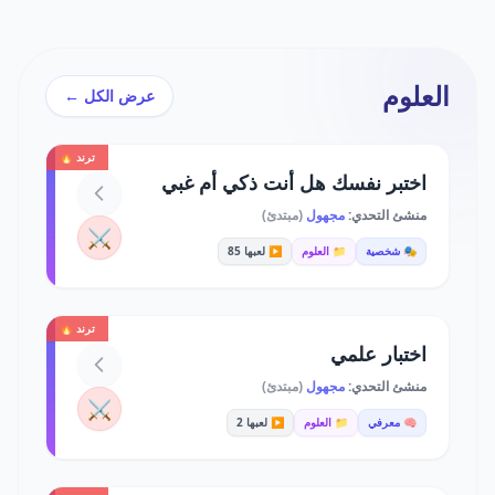
العلوم
عرض الكل ←
ترند 🔥
اختبر نفسك هل أنت ذكي أم غبي
منشئ التحدي:
مجهول
(مبتدئ)
⚔️
🎭 شخصية
📁 العلوم
▶️ لعبها 85
ترند 🔥
اختبار علمي
منشئ التحدي:
مجهول
(مبتدئ)
⚔️
🧠 معرفي
📁 العلوم
▶️ لعبها 2