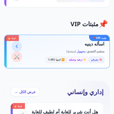
📌
مثبتات VIP
مثبت VIP 📌
ترند 🔥
اسأله دينيه
منشئ التحدي:
مجهول
(مبتدئ)
⚔️
🧠 معرفي
📁 ترفيه وتسلية
▶️ لعبها 1,482
إداري وإنساني
عرض الكل ←
ترند 🔥
هل أنت شرير للغاية أم لطيف للغاية