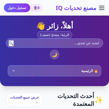
مصنع تحديات IQ
0
🔮
تسجيل دخول
أهلاً، زائر 👋
الرتبة: مبتدئ (ضيف)
🔍
🌙
أحدث التحديات
✨
عرض جميع التحديات
المعتمدة
←