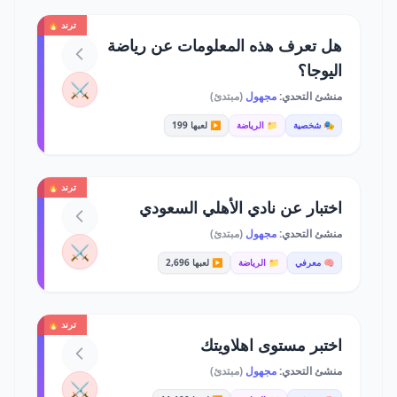
ترند 🔥
هل تعرف هذه المعلومات عن رياضة
اليوجا؟
⚔️
منشئ التحدي:
مجهول
(مبتدئ)
🎭 شخصية
📁 الرياضة
▶️ لعبها 199
ترند 🔥
اختبار عن نادي الأهلي السعودي
منشئ التحدي:
مجهول
(مبتدئ)
⚔️
🧠 معرفي
📁 الرياضة
▶️ لعبها 2,696
ترند 🔥
اختبر مستوى اهلاويتك
منشئ التحدي:
مجهول
(مبتدئ)
⚔️