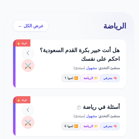
الرياضة
عرض الكل ←
ترند 🔥
هل أنت خبير بكرة القدم السعودية؟
احكم على نفسك
⚔️
منشئ التحدي:
مجهول
(مبتدئ)
🧠 معرفي
📁 الرياضة
▶️ لعبها 1
ترند 🔥
أسئلة في رياضة
⏱️
منشئ التحدي:
مجهول
(مبتدئ)
⚔️
🧠 معرفي
📁 الرياضة
▶️ لعبها 6