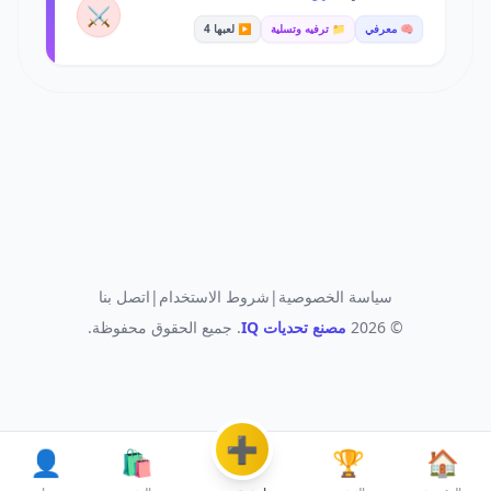
⚔️
🧠 معرفي
📁 ترفيه وتسلية
▶️ لعبها 4
سياسة الخصوصية
|
شروط الاستخدام
|
اتصل بنا
© 2026
مصنع تحديات IQ
. جميع الحقوق محفوظة.
➕
👤
🛍️
🏆
🏠