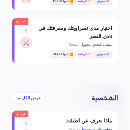
🧠 معرفي
📁 الرياضة
▶️ لعبها 11,100
ترند 🔥
اختبار مدى نصراويتك ومعرفتك في
نادي النصر
⚔️
منشئ التحدي:
مجهول
(مبتدئ)
🧠 معرفي
📁 الرياضة
▶️ لعبها 50,421
الشخصية
عرض الكل ←
ترند 🔥
ماذا تعرف عن لطيفه:
منشئ التحدي:
مجهول
(مبتدئ)