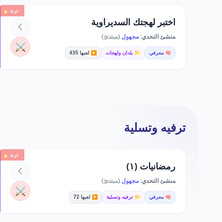
ترند 🔥
اختبر لهجتك السديراوية
منشئ التحدي:
مجهول
(مبتدئ)
⚔️
🧠 معرفي
📁 بلدان ولهجات
▶️ لعبها 435
ترفيه وتسلية
ترند 🔥
رمضانيات (١)
منشئ التحدي:
مجهول
(مبتدئ)
⚔️
🧠 معرفي
📁 ترفيه وتسلية
▶️ لعبها 72