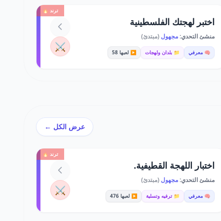
ترند 🔥
اختبر لهجتك الفلسطينية
منشئ التحدي:
مجهول
(مبتدئ)
⚔️
🧠 معرفي
📁 بلدان ولهجات
▶️ لعبها 58
عرض الكل ←
ترند 🔥
اختبار اللهجة القطيفية.
منشئ التحدي:
مجهول
(مبتدئ)
⚔️
🧠 معرفي
📁 ترفيه وتسلية
▶️ لعبها 476