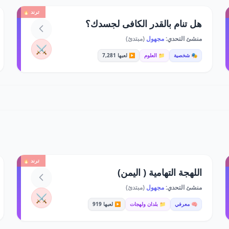
ترند 🔥
هل تنام بالقدر الكافى لجسدك؟
منشئ التحدي:
مجهول
(مبتدئ)
⚔️
🎭 شخصية
📁 العلوم
▶️ لعبها 7,281
ترند 🔥
اللهجة التهامية ( اليمن)
منشئ التحدي:
مجهول
(مبتدئ)
⚔️
🧠 معرفي
📁 بلدان ولهجات
▶️ لعبها 919