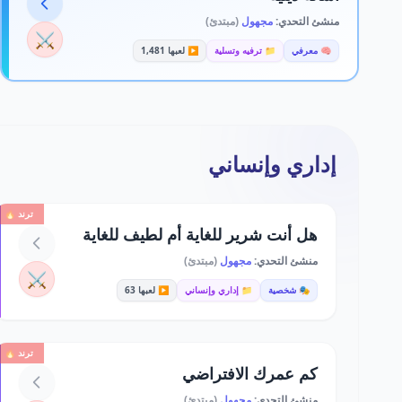
منشئ التحدي:
مجهول
(مبتدئ)
⚔️
🧠 معرفي
📁 ترفيه وتسلية
▶️ لعبها 1,481
إداري وإنساني
ترند 🔥
هل أنت شرير للغاية أم لطيف للغاية
منشئ التحدي:
مجهول
(مبتدئ)
⚔️
🎭 شخصية
📁 إداري وإنساني
▶️ لعبها 63
ترند 🔥
كم عمرك الافتراضي
منشئ التحدي:
مجهول
(مبتدئ)