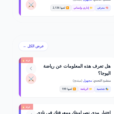
⚔️
🧠 معرفي
📁 إداري وإنساني
▶️ لعبها 2,136
عرض الكل ←
ترند 🔥
هل تعرف هذه المعلومات عن رياضة
اليوجا؟
⚔️
منشئ التحدي:
مجهول
(مبتدئ)
🎭 شخصية
📁 الرياضة
▶️ لعبها 199
ترند 🔥
اختبار مدى نصراويتك ومعرفتك في نادي