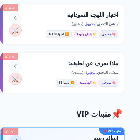
ترند 🔥
اختبار اللهجة السودانية
منشئ التحدي:
مجهول
(مبتدئ)
⚔️
🧠 معرفي
📁 بلدان ولهجات
▶️ لعبها 4,428
ترند 🔥
ماذا تعرف عن لطيفه:
منشئ التحدي:
مجهول
(مبتدئ)
⚔️
🧠 معرفي
📁 الشخصية
▶️ لعبها 38
📌
مثبتات VIP
مثبت VIP 📌
ترند 🔥
اسأله دينيه