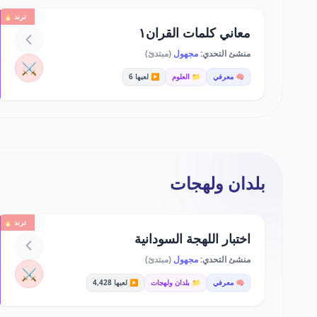
ترند 🔥
معاني كلمات القران١
منشئ التحدي:
مجهول
(مبتدئ)
⚔️
🧠 معرفي
📁 العلوم
▶️ لعبها 6
بلدان ولهجات
ترند 🔥
اختبار اللهجة السودانية
منشئ التحدي:
مجهول
(مبتدئ)
⚔️
🧠 معرفي
📁 بلدان ولهجات
▶️ لعبها 4,428