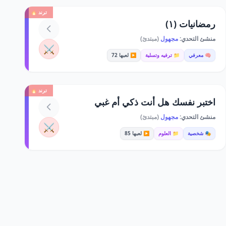
ترند 🔥
رمضانيات (١)
منشئ التحدي:
مجهول
(مبتدئ)
⚔️
🧠 معرفي
📁 ترفيه وتسلية
▶️ لعبها 72
ترند 🔥
اختبر نفسك هل أنت ذكي أم غبي
منشئ التحدي:
مجهول
(مبتدئ)
⚔️
🎭 شخصية
📁 العلوم
▶️ لعبها 85