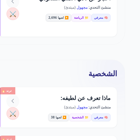
منشئ التحدي:
مجهول
(مبتدئ)
⚔️
🧠 معرفي
📁 الرياضة
▶️ لعبها 2,696
الشخصية
ترند 🔥
ماذا تعرف عن لطيفه:
منشئ التحدي:
مجهول
(مبتدئ)
⚔️
🧠 معرفي
📁 الشخصية
▶️ لعبها 38
ترند 🔥