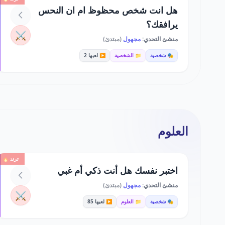
هل انت شخص محظوظ ام ان النحس
يرافقك؟
⚔️
منشئ التحدي:
مجهول
(مبتدئ)
🎭 شخصية
📁 الشخصية
▶️ لعبها 2
العلوم
ترند 🔥
اختبر نفسك هل أنت ذكي أم غبي
منشئ التحدي:
مجهول
(مبتدئ)
⚔️
🎭 شخصية
📁 العلوم
▶️ لعبها 85