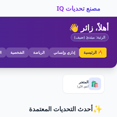
مصنع تحديات IQ
أهلاً، زائر 👋
الرتبة: مبتدئ (ضيف)
🔥 الرئيسية
إداري وإنساني
الرياضة
الشخصية
ا
المتجر
🛍️
أنفق الأورا
✨
أحدث التحديات المعتمدة