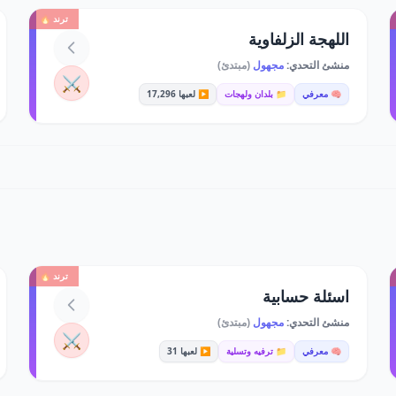
ترند 🔥
اللهجة الزلفاوية
منشئ التحدي:
مجهول
(مبتدئ)
⚔️
🧠 معرفي
📁 بلدان ولهجات
▶️ لعبها 17,296
ترند 🔥
اسئلة حسابية
منشئ التحدي:
مجهول
(مبتدئ)
⚔️
🧠 معرفي
📁 ترفيه وتسلية
▶️ لعبها 31