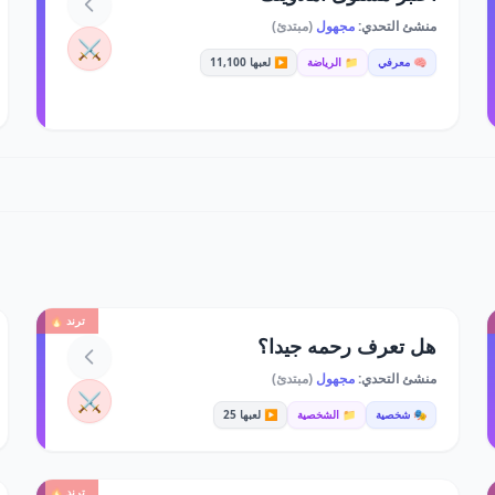
منشئ التحدي:
مجهول
(مبتدئ)
⚔️
🧠 معرفي
📁 الرياضة
▶️ لعبها 11,100
ترند 🔥
هل تعرف رحمه جيدا؟
منشئ التحدي:
مجهول
(مبتدئ)
⚔️
🎭 شخصية
📁 الشخصية
▶️ لعبها 25
ترند 🔥