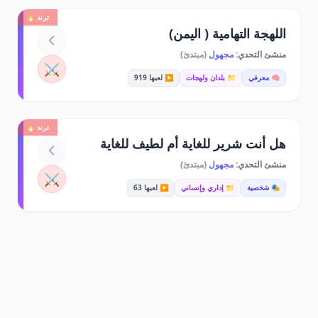
ترند 🔥
اللهجة التهامية ( اليمن)
منشئ التحدي:
مجهول
(مبتدئ)
⚔️
🧠 معرفي
📁 بلدان ولهجات
▶️ لعبها 919
ترند 🔥
هل أنت شرير للغاية أم لطيف للغاية
منشئ التحدي:
مجهول
(مبتدئ)
⚔️
🎭 شخصية
📁 إداري وإنساني
▶️ لعبها 63