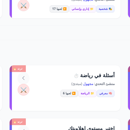
⚔️
🎭 شخصية
📁 إداري وإنساني
▶️ لعبها 17
ترند 🔥
أسئلة في رياضة
⏱️
منشئ التحدي:
مجهول
(مبتدئ)
⚔️
🧠 معرفي
📁 الرياضة
▶️ لعبها 6
ترند 🔥
اختبر مستوى اهلاويتك