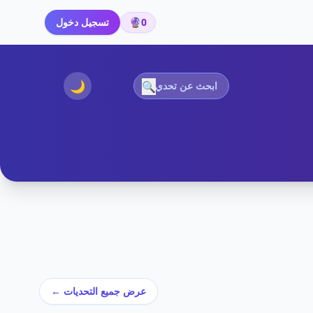
0
🔮
تسجيل دخول
🌙
🔍
عرض جميع التحديات ←