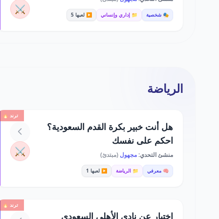
⚔️
🎭 شخصية
📁 إداري وإنساني
▶️ لعبها 5
الرياضة
ترند 🔥
هل أنت خبير بكرة القدم السعودية؟
احكم على نفسك
⚔️
منشئ التحدي:
مجهول
(مبتدئ)
🧠 معرفي
📁 الرياضة
▶️ لعبها 1
ترند 🔥
اختبار عن نادي الأهلي السعودي