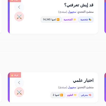
قد إيش تعرفني؟
منشئ التحدي:
مجهول
(مبتدئ)
⚔️
🎭 شخصية
📁 الشخصية
▶️ لعبها 14,345
ترند 🔥
اختبار علمي
منشئ التحدي:
مجهول
(مبتدئ)
⚔️
🧠 معرفي
📁 العلوم
▶️ لعبها 2