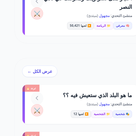
النصر
⚔️
منشئ التحدي:
مجهول
(مبتدئ)
🧠 معرفي
📁 الرياضة
▶️ لعبها 50,421
عرض الكل ←
ترند 🔥
ما هو البلد الذي ستعيش فيه ؟؟
منشئ التحدي:
مجهول
(مبتدئ)
⚔️
🎭 شخصية
📁 الشخصية
▶️ لعبها 12
ترند 🔥