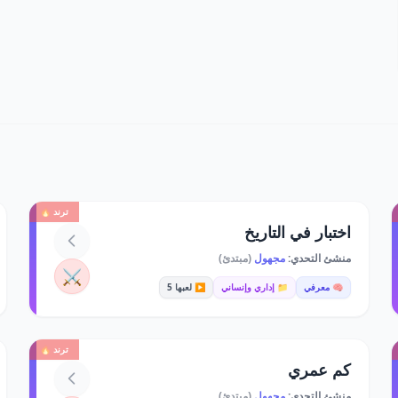
ترند 🔥
اختبار في التاريخ
منشئ التحدي:
مجهول
(مبتدئ)
⚔️
🧠 معرفي
📁 إداري وإنساني
▶️ لعبها 5
ترند 🔥
كم عمري
منشئ التحدي:
مجهول
(مبتدئ)