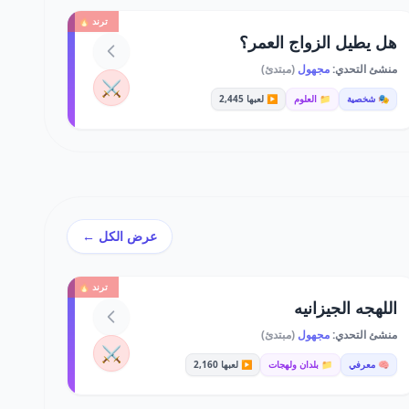
ترند 🔥
هل يطيل الزواج العمر؟
منشئ التحدي:
مجهول
(مبتدئ)
⚔️
🎭 شخصية
📁 العلوم
▶️ لعبها 2,445
عرض الكل ←
ترند 🔥
اللهجه الجيزانيه
منشئ التحدي:
مجهول
(مبتدئ)
⚔️
🧠 معرفي
📁 بلدان ولهجات
▶️ لعبها 2,160