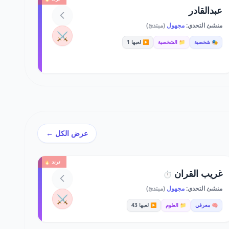
عبدالقادر
منشئ التحدي:
مجهول
(مبتدئ)
⚔️
🎭 شخصية
📁 الشخصية
▶️ لعبها 1
عرض الكل ←
ترند 🔥
غريب القران
⏱️
منشئ التحدي:
مجهول
(مبتدئ)
⚔️
🧠 معرفي
📁 العلوم
▶️ لعبها 43