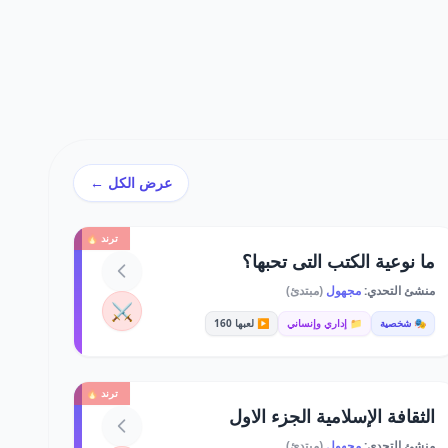
عرض الكل ←
ترند 🔥
ما نوعية الكتب التى تحبها؟
منشئ التحدي:
مجهول
(مبتدئ)
⚔️
🎭 شخصية
📁 إداري وإنساني
▶️ لعبها 160
ترند 🔥
الثقافة الإسلامية الجزء الاول
منشئ التحدي:
مجهول
(مبتدئ)