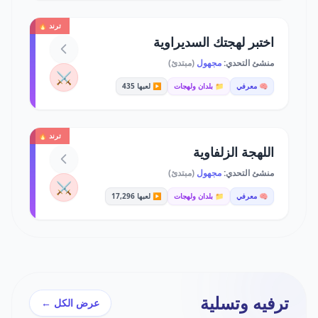
ترند 🔥
اختبر لهجتك السديراوية
منشئ التحدي:
مجهول
(مبتدئ)
⚔️
🧠 معرفي
📁 بلدان ولهجات
▶️ لعبها 435
ترند 🔥
اللهجة الزلفاوية
منشئ التحدي:
مجهول
(مبتدئ)
⚔️
🧠 معرفي
📁 بلدان ولهجات
▶️ لعبها 17,296
ترفيه وتسلية
عرض الكل ←