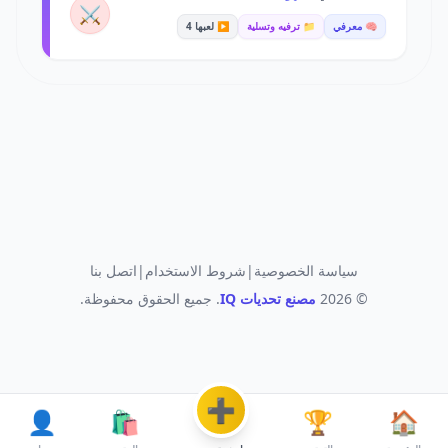
⚔️
🧠 معرفي
📁 ترفيه وتسلية
▶️ لعبها 4
سياسة الخصوصية
|
شروط الاستخدام
|
اتصل بنا
© 2026
مصنع تحديات IQ
. جميع الحقوق محفوظة.
➕
👤
🛍️
🏆
🏠