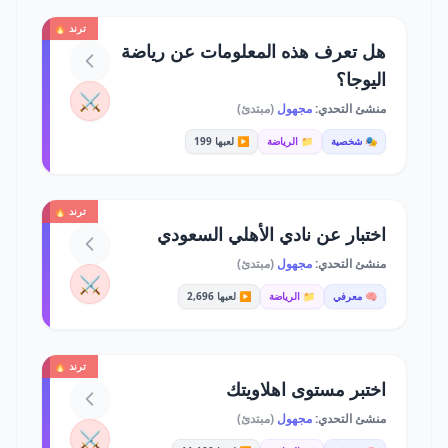
ترند 🔥
هل تعرف هذه المعلومات عن رياضة
اليوجا؟
⚔️
منشئ التحدي:
مجهول
(مبتدئ)
🎭 شخصية
📁 الرياضة
▶️ لعبها 199
ترند 🔥
اختبار عن نادي الأهلي السعودي
منشئ التحدي:
مجهول
(مبتدئ)
⚔️
🧠 معرفي
📁 الرياضة
▶️ لعبها 2,696
ترند 🔥
اختبر مستوى اهلاويتك
منشئ التحدي:
مجهول
(مبتدئ)
⚔️