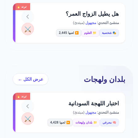
ترند 🔥
هل يطيل الزواج العمر؟
منشئ التحدي:
مجهول
(مبتدئ)
⚔️
🎭 شخصية
📁 العلوم
▶️ لعبها 2,445
بلدان ولهجات
عرض الكل ←
ترند 🔥
اختبار اللهجة السودانية
منشئ التحدي:
مجهول
(مبتدئ)
⚔️
🧠 معرفي
📁 بلدان ولهجات
▶️ لعبها 4,428