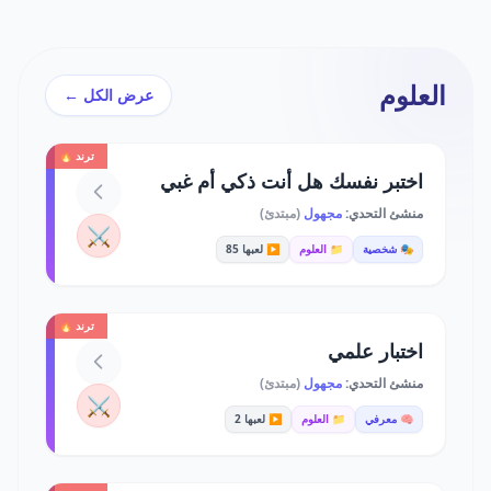
العلوم
عرض الكل ←
ترند 🔥
اختبر نفسك هل أنت ذكي أم غبي
منشئ التحدي:
مجهول
(مبتدئ)
⚔️
🎭 شخصية
📁 العلوم
▶️ لعبها 85
ترند 🔥
اختبار علمي
منشئ التحدي:
مجهول
(مبتدئ)
⚔️
🧠 معرفي
📁 العلوم
▶️ لعبها 2