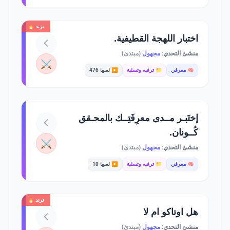
ترند 🔥
اختبار اللهجة القطيفية.
منشئ التحدي:
مجهول
(مبتدئ)
⚔️
🧠 معرفي
📁 ترفيه وتسلية
▶️ لعبها 476
إختَبـر مــدى معرِفَتِــك بالمحـقق
كُــونان.
⚔️
منشئ التحدي:
مجهول
(مبتدئ)
🧠 معرفي
📁 ترفيه وتسلية
▶️ لعبها 10
ترند 🔥
هل اوتاكو ام لا
منشئ التحدي:
مجهول
(مبتدئ)