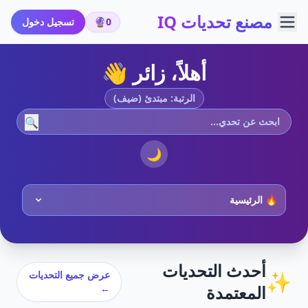
مصنع تحديات IQ
0
🔮
تسجيل دخول
أهلاً، زائر 👋
الرتبة: مبتدئ (ضيف)
🔍
🌙
أحدث التحديات
✨
عرض جميع التحديات
المعتمدة
←