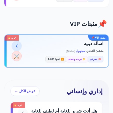
📌
مثبتات VIP
مثبت VIP 📌
ترند 🔥
اسأله دينيه
منشئ التحدي:
مجهول
(مبتدئ)
⚔️
🧠 معرفي
📁 ترفيه وتسلية
▶️ لعبها 1,481
إداري وإنساني
عرض الكل ←
ترند 🔥
هل أنت شرير للغاية أم لطيف للغاية