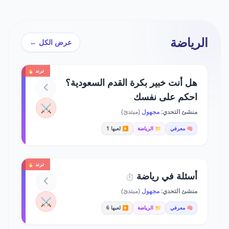
الرياضة
عرض الكل ←
ترند 🔥
هل أنت خبير بكرة القدم السعودية؟
احكم على نفسك
⚔️
منشئ التحدي:
مجهول
(مبتدئ)
🧠 معرفي
📁 الرياضة
▶️ لعبها 1
ترند 🔥
أسئلة في رياضة
⏱️
منشئ التحدي:
مجهول
(مبتدئ)
⚔️
🧠 معرفي
📁 الرياضة
▶️ لعبها 6