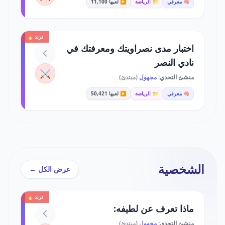
🧠 معرفي
📁 الرياضة
▶️ لعبها 11,100
ترند 🔥
اختبار مدى نصراويتك ومعرفتك في
نادي النصر
⚔️
منشئ التحدي:
مجهول
(مبتدئ)
🧠 معرفي
📁 الرياضة
▶️ لعبها 50,421
الشخصية
عرض الكل ←
ترند 🔥
ماذا تعرف عن لطيفه:
منشئ التحدي:
مجهول
(مبتدئ)