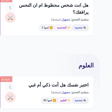
هل انت شخص محظوظ ام ان النحس
يرافقك؟
⚔️
منشئ التحدي:
مجهول
(مبتدئ)
🎭 شخصية
📁 الشخصية
▶️ لعبها 2
العلوم
ترند 🔥
اختبر نفسك هل أنت ذكي أم غبي
منشئ التحدي:
مجهول
(مبتدئ)
⚔️
🎭 شخصية
📁 العلوم
▶️ لعبها 85