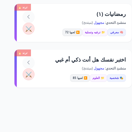
ترند 🔥
رمضانيات (١)
منشئ التحدي:
مجهول
(مبتدئ)
⚔️
🧠 معرفي
📁 ترفيه وتسلية
▶️ لعبها 72
ترند 🔥
اختبر نفسك هل أنت ذكي أم غبي
منشئ التحدي:
مجهول
(مبتدئ)
⚔️
🎭 شخصية
📁 العلوم
▶️ لعبها 85