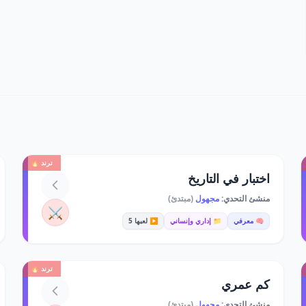
ترند 🔥
اختبار في التاريخ
منشئ التحدي:
مجهول
(مبتدئ)
⚔️
🧠 معرفي
📁 إداري وإنساني
▶️ لعبها 5
ترند 🔥
كم عمري
منشئ التحدي:
مجهول
(مبتدئ)