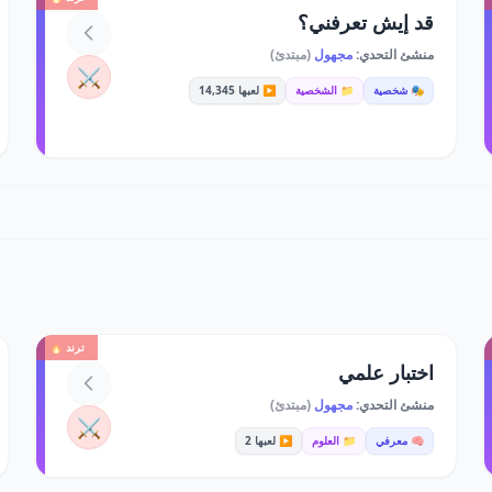
قد إيش تعرفني؟
منشئ التحدي:
مجهول
(مبتدئ)
⚔️
🎭 شخصية
📁 الشخصية
▶️ لعبها 14,345
ترند 🔥
اختبار علمي
منشئ التحدي:
مجهول
(مبتدئ)
⚔️
🧠 معرفي
📁 العلوم
▶️ لعبها 2