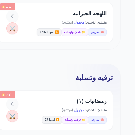
ترند 🔥
اللهجه الجيزانيه
منشئ التحدي:
مجهول
(مبتدئ)
⚔️
🧠 معرفي
📁 بلدان ولهجات
▶️ لعبها 2,160
ترفيه وتسلية
ترند 🔥
رمضانيات (١)
منشئ التحدي:
مجهول
(مبتدئ)
⚔️
🧠 معرفي
📁 ترفيه وتسلية
▶️ لعبها 72