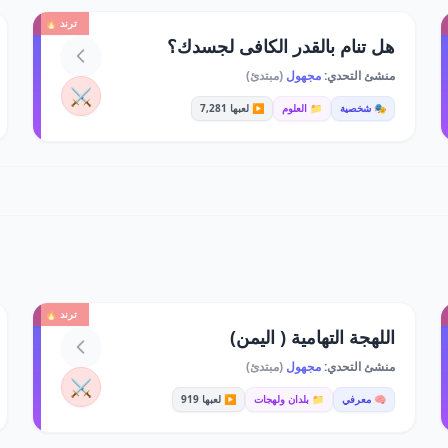
ترند 🔥
هل تنام بالقدر الكافى لجسدك؟
منشئ التحدي:
مجهول
(مبتدئ)
⚔️
🎭 شخصية
📁 العلوم
▶️ لعبها 7,281
ترند 🔥
اللهجة التهامية ( اليمن)
منشئ التحدي:
مجهول
(مبتدئ)
⚔️
🧠 معرفي
📁 بلدان ولهجات
▶️ لعبها 919