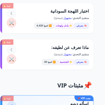
ترند 🔥
اختبار اللهجة السودانية
منشئ التحدي:
مجهول
(مبتدئ)
⚔️
🧠 معرفي
📁 بلدان ولهجات
▶️ لعبها 4,428
ترند 🔥
ماذا تعرف عن لطيفه:
منشئ التحدي:
مجهول
(مبتدئ)
⚔️
🧠 معرفي
📁 الشخصية
▶️ لعبها 38
📌
مثبتات VIP
مثبت VIP 📌
ترند 🔥
اسأله دينيه