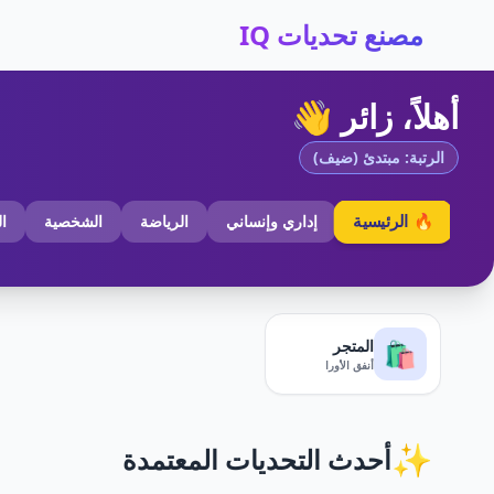
مصنع تحديات IQ
أهلاً، زائر 👋
الرتبة: مبتدئ (ضيف)
🔥 الرئيسية
إداري وإنساني
الرياضة
الشخصية
ا
المتجر
🛍️
أنفق الأورا
✨
أحدث التحديات المعتمدة