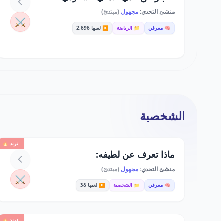
منشئ التحدي:
مجهول
(مبتدئ)
⚔️
🧠 معرفي
📁 الرياضة
▶️ لعبها 2,696
الشخصية
ترند 🔥
ماذا تعرف عن لطيفه:
منشئ التحدي:
مجهول
(مبتدئ)
⚔️
🧠 معرفي
📁 الشخصية
▶️ لعبها 38
ترند 🔥