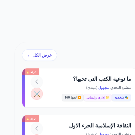
عرض الكل ←
ترند 🔥
ما نوعية الكتب التى تحبها؟
منشئ التحدي:
مجهول
(مبتدئ)
⚔️
🎭 شخصية
📁 إداري وإنساني
▶️ لعبها 160
ترند 🔥
الثقافة الإسلامية الجزء الاول
منشئ التحدي:
مجهول
(مبتدئ)