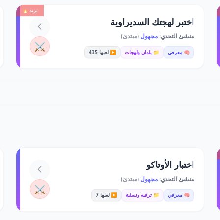
ترند 🔥
اختبر لهجتك السديراوية
منشئ التحدي:
مجهول
(مبتدئ)
⚔️
🧠 معرفي
📁 بلدان ولهجات
▶️ لعبها 435
اختبار الأوتاكو
منشئ التحدي:
مجهول
(مبتدئ)
⚔️
🧠 معرفي
📁 ترفيه وتسلية
▶️ لعبها 7