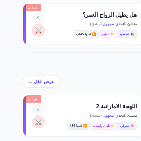
ترند 🔥
هل يطيل الزواج العمر؟
منشئ التحدي:
مجهول
(مبتدئ)
⚔️
🎭 شخصية
📁 العلوم
▶️ لعبها 2,445
عرض الكل ←
ترند 🔥
اللهجة الاماراتية 2
منشئ التحدي:
مجهول
(مبتدئ)
⚔️
🧠 معرفي
📁 بلدان ولهجات
▶️ لعبها 489