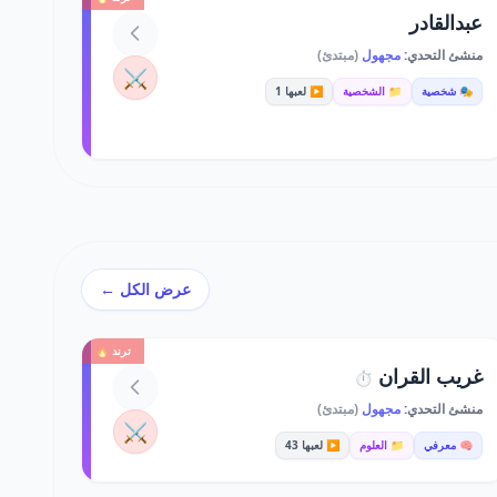
عبدالقادر
منشئ التحدي:
مجهول
(مبتدئ)
⚔️
🎭 شخصية
📁 الشخصية
▶️ لعبها 1
عرض الكل ←
ترند 🔥
غريب القران
⏱️
منشئ التحدي:
مجهول
(مبتدئ)
⚔️
🧠 معرفي
📁 العلوم
▶️ لعبها 43