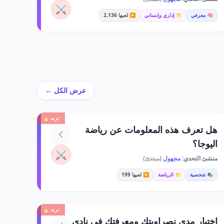
⚔️
🧠 معرفي
📁 إداري وإنساني
▶️ لعبها 2,136
عرض الكل ←
ترند 🔥
هل تعرف هذه المعلومات عن رياضة
اليوجا؟
⚔️
منشئ التحدي:
مجهول
(مبتدئ)
🎭 شخصية
📁 الرياضة
▶️ لعبها 199
ترند 🔥
اختبار مدى نصراويتك ومعرفتك في نادي