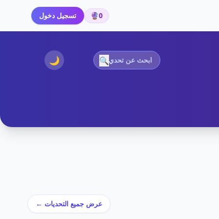
0
🔮
تسجيل دخول
🌙
🔍
عرض جميع التحديات ←