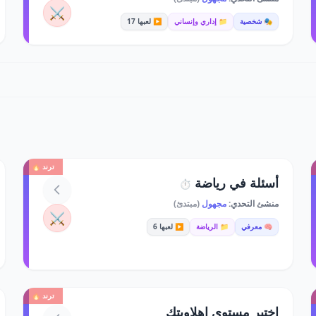
⚔️
🎭 شخصية
📁 إداري وإنساني
▶️ لعبها 17
ترند 🔥
أسئلة في رياضة
⏱️
منشئ التحدي:
مجهول
(مبتدئ)
⚔️
🧠 معرفي
📁 الرياضة
▶️ لعبها 6
ترند 🔥
اختبر مستوى اهلاويتك