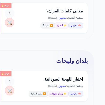
ترند 🔥
معاني كلمات القران١
منشئ التحدي:
مجهول
(مبتدئ)
⚔️
🧠 معرفي
📁 العلوم
▶️ لعبها 6
بلدان ولهجات
ترند 🔥
اختبار اللهجة السودانية
منشئ التحدي:
مجهول
(مبتدئ)
⚔️
🧠 معرفي
📁 بلدان ولهجات
▶️ لعبها 4,428