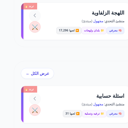
ترند 🔥
اللهجة الزلفاوية
منشئ التحدي:
مجهول
(مبتدئ)
⚔️
🧠 معرفي
📁 بلدان ولهجات
▶️ لعبها 17,296
عرض الكل ←
ترند 🔥
اسئلة حسابية
منشئ التحدي:
مجهول
(مبتدئ)
⚔️
🧠 معرفي
📁 ترفيه وتسلية
▶️ لعبها 31