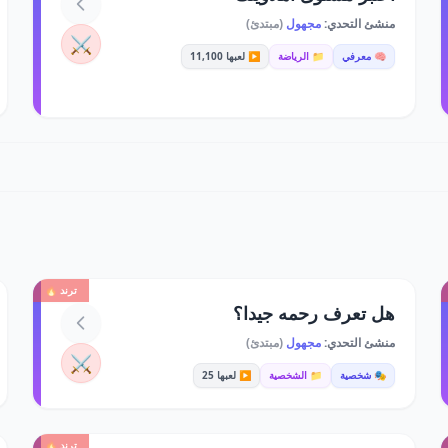
منشئ التحدي:
مجهول
(مبتدئ)
⚔️
🧠 معرفي
📁 الرياضة
▶️ لعبها 11,100
ترند 🔥
هل تعرف رحمه جيدا؟
منشئ التحدي:
مجهول
(مبتدئ)
⚔️
🎭 شخصية
📁 الشخصية
▶️ لعبها 25
ترند 🔥