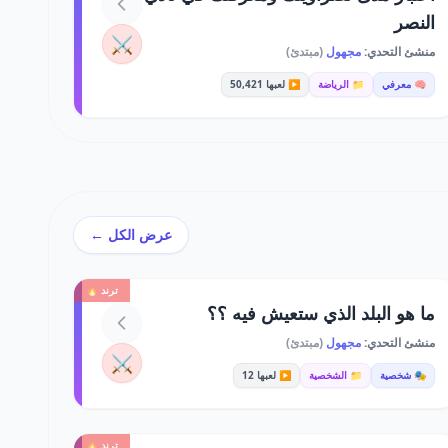
النصر
⚔️
منشئ التحدي:
مجهول
(مبتدئ)
🧠 معرفي
📁 الرياضة
▶️ لعبها 50,421
عرض الكل ←
ترند 🔥
ما هو البلد الذي ستعيش فيه ؟؟
منشئ التحدي:
مجهول
(مبتدئ)
⚔️
🎭 شخصية
📁 الشخصية
▶️ لعبها 12
ترند 🔥