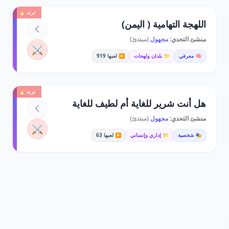
ترند 🔥
اللهجة التهامية ( اليمن)
منشئ التحدي:
مجهول
(مبتدئ)
⚔️
🧠 معرفي
📁 بلدان ولهجات
▶️ لعبها 919
ترند 🔥
هل أنت شرير للغاية أم لطيف للغاية
منشئ التحدي:
مجهول
(مبتدئ)
⚔️
🎭 شخصية
📁 إداري وإنساني
▶️ لعبها 63