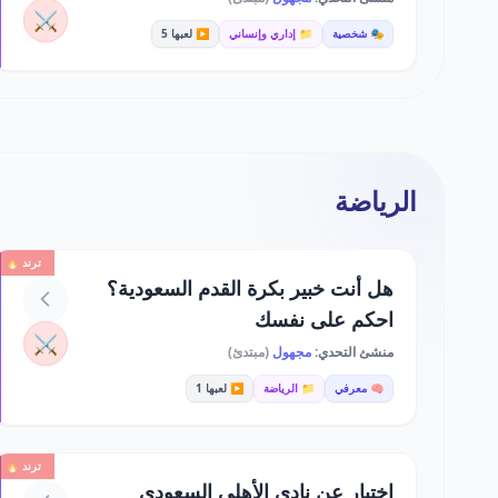
⚔️
🎭 شخصية
📁 إداري وإنساني
▶️ لعبها 5
الرياضة
ترند 🔥
هل أنت خبير بكرة القدم السعودية؟
احكم على نفسك
⚔️
منشئ التحدي:
مجهول
(مبتدئ)
🧠 معرفي
📁 الرياضة
▶️ لعبها 1
ترند 🔥
اختبار عن نادي الأهلي السعودي