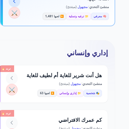
منشئ التحدي:
مجهول
(مبتدئ)
⚔️
🧠 معرفي
📁 ترفيه وتسلية
▶️ لعبها 1,481
إداري وإنساني
ترند 🔥
هل أنت شرير للغاية أم لطيف للغاية
منشئ التحدي:
مجهول
(مبتدئ)
⚔️
🎭 شخصية
📁 إداري وإنساني
▶️ لعبها 63
ترند 🔥
كم عمرك الافتراضي
منشئ التحدي:
مجهول
(مبتدئ)