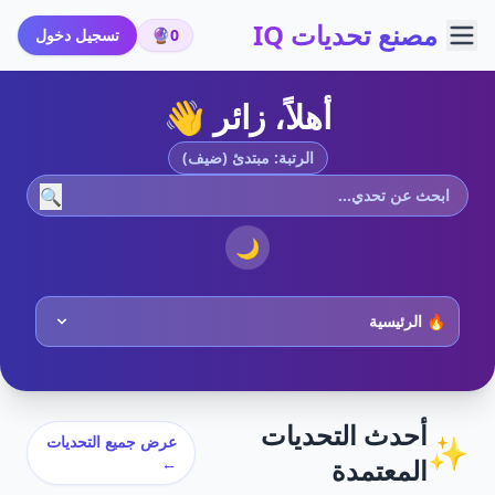
مصنع تحديات IQ
0
🔮
تسجيل دخول
أهلاً، زائر 👋
الرتبة: مبتدئ (ضيف)
🔍
🌙
أحدث التحديات
✨
عرض جميع التحديات
المعتمدة
←