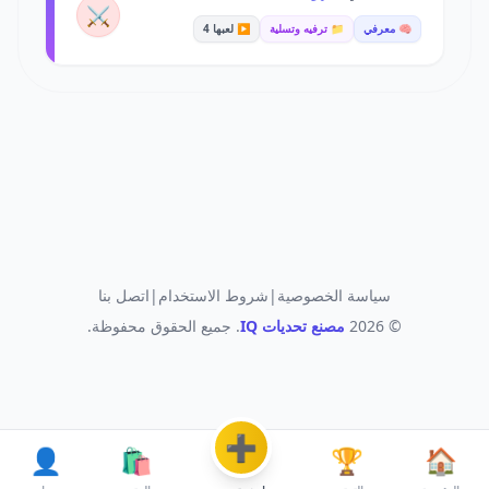
⚔️
🧠 معرفي
📁 ترفيه وتسلية
▶️ لعبها 4
سياسة الخصوصية
|
شروط الاستخدام
|
اتصل بنا
© 2026
مصنع تحديات IQ
. جميع الحقوق محفوظة.
➕
👤
🛍️
🏆
🏠