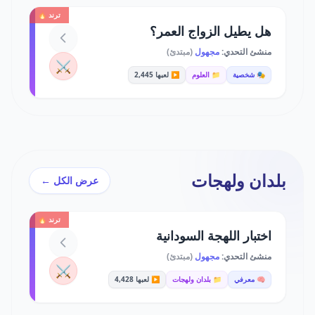
ترند 🔥
هل يطيل الزواج العمر؟
منشئ التحدي:
مجهول
(مبتدئ)
⚔️
🎭 شخصية
📁 العلوم
▶️ لعبها 2,445
بلدان ولهجات
عرض الكل ←
ترند 🔥
اختبار اللهجة السودانية
منشئ التحدي:
مجهول
(مبتدئ)
⚔️
🧠 معرفي
📁 بلدان ولهجات
▶️ لعبها 4,428