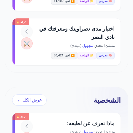
🧠 معرفي
📁 الرياضة
▶️ لعبها 11,100
ترند 🔥
اختبار مدى نصراويتك ومعرفتك في
نادي النصر
⚔️
منشئ التحدي:
مجهول
(مبتدئ)
🧠 معرفي
📁 الرياضة
▶️ لعبها 50,421
الشخصية
عرض الكل ←
ترند 🔥
ماذا تعرف عن لطيفه:
منشئ التحدي:
مجهول
(مبتدئ)