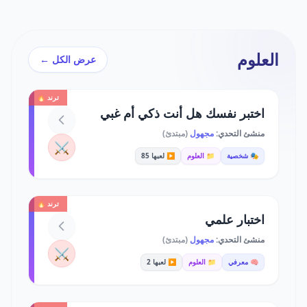
العلوم
عرض الكل ←
ترند 🔥
اختبر نفسك هل أنت ذكي أم غبي
منشئ التحدي:
مجهول
(مبتدئ)
⚔️
🎭 شخصية
📁 العلوم
▶️ لعبها 85
ترند 🔥
اختبار علمي
منشئ التحدي:
مجهول
(مبتدئ)
⚔️
🧠 معرفي
📁 العلوم
▶️ لعبها 2