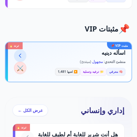
📌
مثبتات VIP
مثبت VIP 📌
ترند 🔥
اسأله دينيه
منشئ التحدي:
مجهول
(مبتدئ)
⚔️
🧠 معرفي
📁 ترفيه وتسلية
▶️ لعبها 1,481
إداري وإنساني
عرض الكل ←
ترند 🔥
هل أنت شرير للغاية أم لطيف للغاية