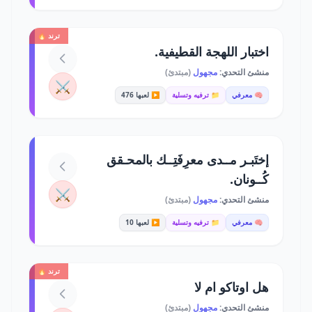
ترند 🔥
اختبار اللهجة القطيفية.
منشئ التحدي:
مجهول
(مبتدئ)
⚔️
🧠 معرفي
📁 ترفيه وتسلية
▶️ لعبها 476
إختَبـر مــدى معرِفَتِــك بالمحـقق
كُــونان.
⚔️
منشئ التحدي:
مجهول
(مبتدئ)
🧠 معرفي
📁 ترفيه وتسلية
▶️ لعبها 10
ترند 🔥
هل اوتاكو ام لا
منشئ التحدي:
مجهول
(مبتدئ)