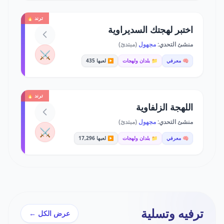
ترند 🔥
اختبر لهجتك السديراوية
منشئ التحدي:
مجهول
(مبتدئ)
⚔️
🧠 معرفي
📁 بلدان ولهجات
▶️ لعبها 435
ترند 🔥
اللهجة الزلفاوية
منشئ التحدي:
مجهول
(مبتدئ)
⚔️
🧠 معرفي
📁 بلدان ولهجات
▶️ لعبها 17,296
ترفيه وتسلية
عرض الكل ←