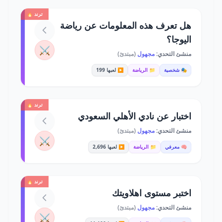
ترند 🔥
هل تعرف هذه المعلومات عن رياضة
اليوجا؟
⚔️
منشئ التحدي:
مجهول
(مبتدئ)
🎭 شخصية
📁 الرياضة
▶️ لعبها 199
ترند 🔥
اختبار عن نادي الأهلي السعودي
منشئ التحدي:
مجهول
(مبتدئ)
⚔️
🧠 معرفي
📁 الرياضة
▶️ لعبها 2,696
ترند 🔥
اختبر مستوى اهلاويتك
منشئ التحدي:
مجهول
(مبتدئ)
⚔️