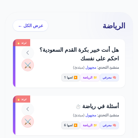
الرياضة
عرض الكل ←
ترند 🔥
هل أنت خبير بكرة القدم السعودية؟
احكم على نفسك
⚔️
منشئ التحدي:
مجهول
(مبتدئ)
🧠 معرفي
📁 الرياضة
▶️ لعبها 1
ترند 🔥
أسئلة في رياضة
⏱️
منشئ التحدي:
مجهول
(مبتدئ)
⚔️
🧠 معرفي
📁 الرياضة
▶️ لعبها 6