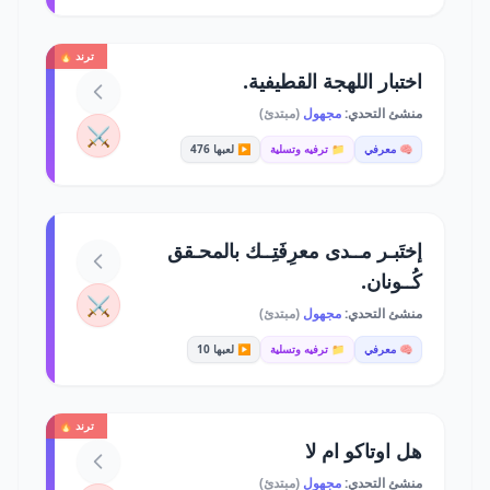
ترند 🔥
اختبار اللهجة القطيفية.
منشئ التحدي:
مجهول
(مبتدئ)
⚔️
🧠 معرفي
📁 ترفيه وتسلية
▶️ لعبها 476
إختَبـر مــدى معرِفَتِــك بالمحـقق
كُــونان.
⚔️
منشئ التحدي:
مجهول
(مبتدئ)
🧠 معرفي
📁 ترفيه وتسلية
▶️ لعبها 10
ترند 🔥
هل اوتاكو ام لا
منشئ التحدي:
مجهول
(مبتدئ)