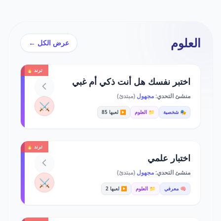
العلوم
عرض الكل ←
ترند 🔥
اختبر نفسك هل أنت ذكي أم غبي
منشئ التحدي:
مجهول
(مبتدئ)
⚔️
🎭 شخصية
📁 العلوم
▶️ لعبها 85
ترند 🔥
اختبار علمي
منشئ التحدي:
مجهول
(مبتدئ)
⚔️
🧠 معرفي
📁 العلوم
▶️ لعبها 2