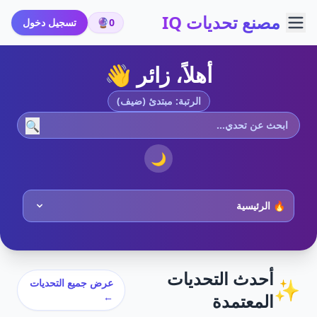
مصنع تحديات IQ
0
🔮
تسجيل دخول
أهلاً، زائر 👋
الرتبة: مبتدئ (ضيف)
🔍
🌙
أحدث التحديات
✨
عرض جميع التحديات
المعتمدة
←