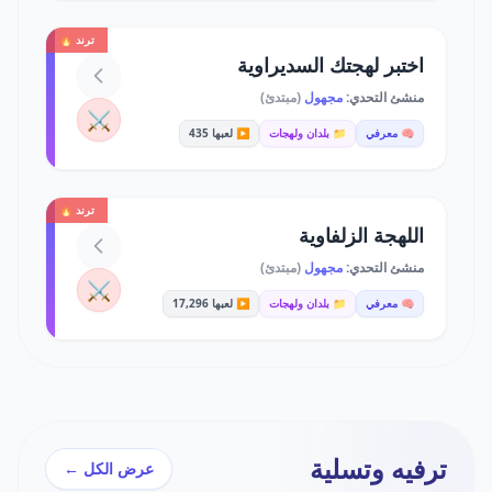
ترند 🔥
اختبر لهجتك السديراوية
منشئ التحدي:
مجهول
(مبتدئ)
⚔️
🧠 معرفي
📁 بلدان ولهجات
▶️ لعبها 435
ترند 🔥
اللهجة الزلفاوية
منشئ التحدي:
مجهول
(مبتدئ)
⚔️
🧠 معرفي
📁 بلدان ولهجات
▶️ لعبها 17,296
ترفيه وتسلية
عرض الكل ←