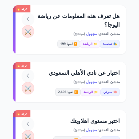
ترند 🔥
هل تعرف هذه المعلومات عن رياضة
اليوجا؟
⚔️
منشئ التحدي:
مجهول
(مبتدئ)
🎭 شخصية
📁 الرياضة
▶️ لعبها 199
ترند 🔥
اختبار عن نادي الأهلي السعودي
منشئ التحدي:
مجهول
(مبتدئ)
⚔️
🧠 معرفي
📁 الرياضة
▶️ لعبها 2,696
ترند 🔥
اختبر مستوى اهلاويتك
منشئ التحدي:
مجهول
(مبتدئ)
⚔️