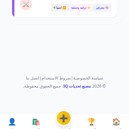
⚔️
🧠 معرفي
📁 ترفيه وتسلية
▶️ لعبها 4
سياسة الخصوصية
|
شروط الاستخدام
|
اتصل بنا
© 2026
مصنع تحديات IQ
. جميع الحقوق محفوظة.
➕
👤
🛍️
🏆
🏠