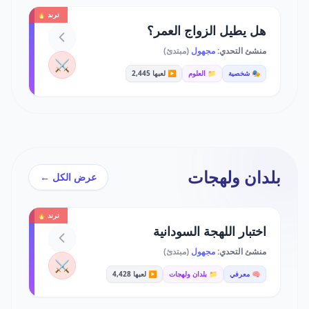
ترند 🔥
هل يطيل الزواج العمر؟
منشئ التحدي:
مجهول
(مبتدئ)
⚔️
🎭 شخصية
📁 العلوم
▶️ لعبها 2,445
بلدان ولهجات
عرض الكل ←
ترند 🔥
اختبار اللهجة السودانية
منشئ التحدي:
مجهول
(مبتدئ)
⚔️
🧠 معرفي
📁 بلدان ولهجات
▶️ لعبها 4,428