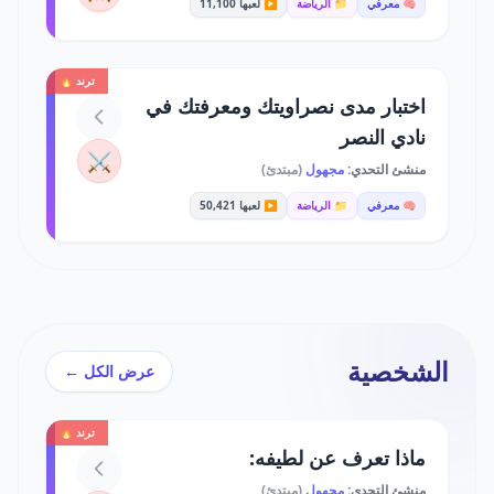
🧠 معرفي
📁 الرياضة
▶️ لعبها 11,100
ترند 🔥
اختبار مدى نصراويتك ومعرفتك في
نادي النصر
⚔️
منشئ التحدي:
مجهول
(مبتدئ)
🧠 معرفي
📁 الرياضة
▶️ لعبها 50,421
الشخصية
عرض الكل ←
ترند 🔥
ماذا تعرف عن لطيفه:
منشئ التحدي:
مجهول
(مبتدئ)