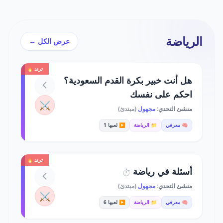
الرياضة
عرض الكل ←
ترند 🔥
هل أنت خبير بكرة القدم السعودية؟
احكم على نفسك
⚔️
منشئ التحدي:
مجهول
(مبتدئ)
🧠 معرفي
📁 الرياضة
▶️ لعبها 1
ترند 🔥
أسئلة في رياضة
⏱️
منشئ التحدي:
مجهول
(مبتدئ)
⚔️
🧠 معرفي
📁 الرياضة
▶️ لعبها 6