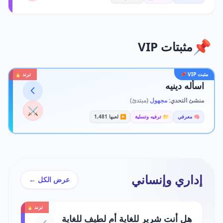
📌
مثبتات VIP
مثبت VIP 📌
ترند 🔥
اسأله دينيه
منشئ التحدي:
مجهول
(مبتدئ)
⚔️
🧠 معرفي
📁 ترفيه وتسلية
▶️ لعبها 1,481
إداري وإنساني
عرض الكل ←
ترند 🔥
هل أنت شرير للغاية أم لطيف للغاية