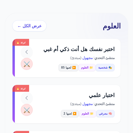
العلوم
عرض الكل ←
ترند 🔥
اختبر نفسك هل أنت ذكي أم غبي
منشئ التحدي:
مجهول
(مبتدئ)
⚔️
🎭 شخصية
📁 العلوم
▶️ لعبها 85
ترند 🔥
اختبار علمي
منشئ التحدي:
مجهول
(مبتدئ)
⚔️
🧠 معرفي
📁 العلوم
▶️ لعبها 2