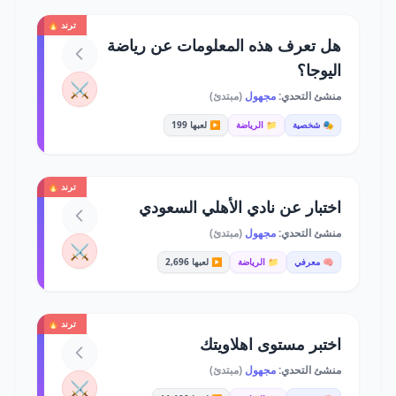
ترند 🔥
هل تعرف هذه المعلومات عن رياضة
اليوجا؟
⚔️
منشئ التحدي:
مجهول
(مبتدئ)
🎭 شخصية
📁 الرياضة
▶️ لعبها 199
ترند 🔥
اختبار عن نادي الأهلي السعودي
منشئ التحدي:
مجهول
(مبتدئ)
⚔️
🧠 معرفي
📁 الرياضة
▶️ لعبها 2,696
ترند 🔥
اختبر مستوى اهلاويتك
منشئ التحدي:
مجهول
(مبتدئ)
⚔️