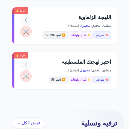
ترند 🔥
اللهجة الزلفاوية
منشئ التحدي:
مجهول
(مبتدئ)
⚔️
🧠 معرفي
📁 بلدان ولهجات
▶️ لعبها 17,296
ترند 🔥
اختبر لهجتك الفلسطينية
منشئ التحدي:
مجهول
(مبتدئ)
⚔️
🧠 معرفي
📁 بلدان ولهجات
▶️ لعبها 58
ترفيه وتسلية
عرض الكل ←