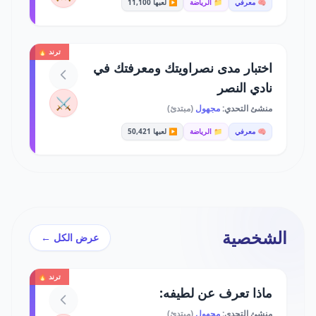
🧠 معرفي
📁 الرياضة
▶️ لعبها 11,100
ترند 🔥
اختبار مدى نصراويتك ومعرفتك في
نادي النصر
⚔️
منشئ التحدي:
مجهول
(مبتدئ)
🧠 معرفي
📁 الرياضة
▶️ لعبها 50,421
الشخصية
عرض الكل ←
ترند 🔥
ماذا تعرف عن لطيفه:
منشئ التحدي:
مجهول
(مبتدئ)