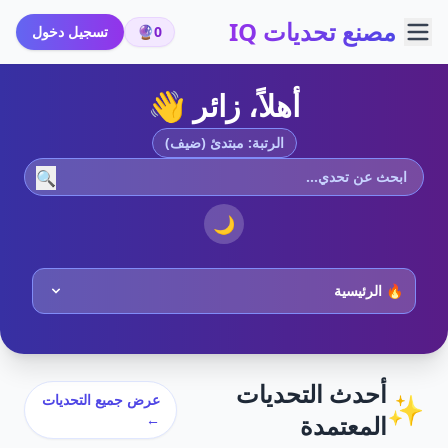
مصنع تحديات IQ
0
🔮
تسجيل دخول
أهلاً، زائر 👋
الرتبة: مبتدئ (ضيف)
🔍
🌙
أحدث التحديات
✨
عرض جميع التحديات
المعتمدة
←