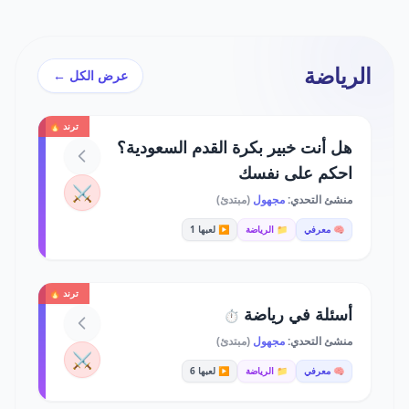
الرياضة
عرض الكل ←
ترند 🔥
هل أنت خبير بكرة القدم السعودية؟
احكم على نفسك
⚔️
منشئ التحدي:
مجهول
(مبتدئ)
🧠 معرفي
📁 الرياضة
▶️ لعبها 1
ترند 🔥
أسئلة في رياضة
⏱️
منشئ التحدي:
مجهول
(مبتدئ)
⚔️
🧠 معرفي
📁 الرياضة
▶️ لعبها 6