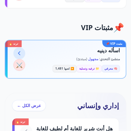
📌
مثبتات VIP
مثبت VIP 📌
ترند 🔥
اسأله دينيه
منشئ التحدي:
مجهول
(مبتدئ)
⚔️
🧠 معرفي
📁 ترفيه وتسلية
▶️ لعبها 1,481
إداري وإنساني
عرض الكل ←
ترند 🔥
هل أنت شرير للغاية أم لطيف للغاية