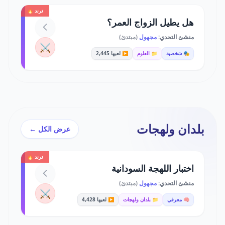
ترند 🔥
هل يطيل الزواج العمر؟
منشئ التحدي:
مجهول
(مبتدئ)
⚔️
🎭 شخصية
📁 العلوم
▶️ لعبها 2,445
بلدان ولهجات
عرض الكل ←
ترند 🔥
اختبار اللهجة السودانية
منشئ التحدي:
مجهول
(مبتدئ)
⚔️
🧠 معرفي
📁 بلدان ولهجات
▶️ لعبها 4,428