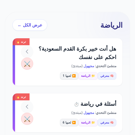
الرياضة
عرض الكل ←
ترند 🔥
هل أنت خبير بكرة القدم السعودية؟
احكم على نفسك
⚔️
منشئ التحدي:
مجهول
(مبتدئ)
🧠 معرفي
📁 الرياضة
▶️ لعبها 1
ترند 🔥
أسئلة في رياضة
⏱️
منشئ التحدي:
مجهول
(مبتدئ)
⚔️
🧠 معرفي
📁 الرياضة
▶️ لعبها 6