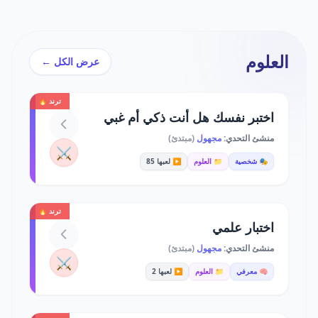
العلوم
عرض الكل ←
ترند 🔥
اختبر نفسك هل أنت ذكي أم غبي
منشئ التحدي:
مجهول
(مبتدئ)
⚔️
🎭 شخصية
📁 العلوم
▶️ لعبها 85
ترند 🔥
اختبار علمي
منشئ التحدي:
مجهول
(مبتدئ)
⚔️
🧠 معرفي
📁 العلوم
▶️ لعبها 2