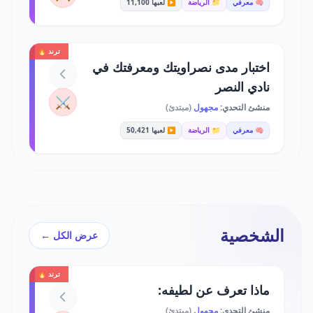
🧠 معرفي
📁 الرياضة
▶️ لعبها 11,100
ترند 🔥
اختبار مدى نصراويتك ومعرفتك في
نادي النصر
⚔️
منشئ التحدي:
مجهول
(مبتدئ)
🧠 معرفي
📁 الرياضة
▶️ لعبها 50,421
الشخصية
عرض الكل ←
ترند 🔥
ماذا تعرف عن لطيفه:
منشئ التحدي:
مجهول
(مبتدئ)