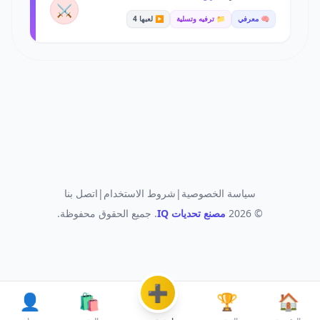
⚔️
🧠 معرفي
📁 ترفيه وتسلية
▶️ لعبها 4
سياسة الخصوصية
|
شروط الاستخدام
|
اتصل بنا
© 2026
مصنع تحديات IQ
. جميع الحقوق محفوظة.
➕
👤
🛍️
🏆
🏠