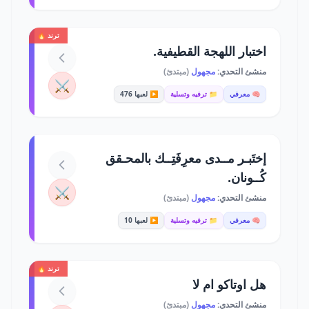
ترند 🔥
اختبار اللهجة القطيفية.
منشئ التحدي:
مجهول
(مبتدئ)
⚔️
🧠 معرفي
📁 ترفيه وتسلية
▶️ لعبها 476
إختَبـر مــدى معرِفَتِــك بالمحـقق
كُــونان.
⚔️
منشئ التحدي:
مجهول
(مبتدئ)
🧠 معرفي
📁 ترفيه وتسلية
▶️ لعبها 10
ترند 🔥
هل اوتاكو ام لا
منشئ التحدي:
مجهول
(مبتدئ)