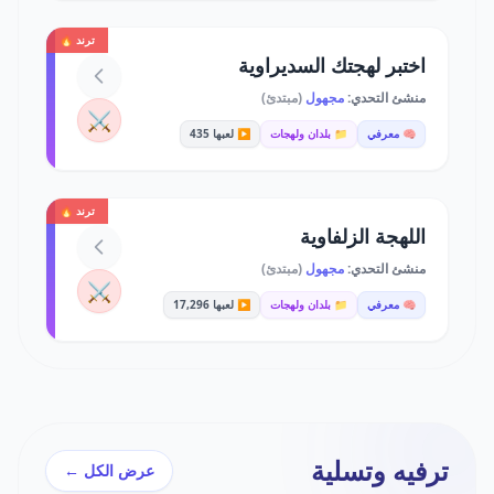
ترند 🔥
اختبر لهجتك السديراوية
منشئ التحدي:
مجهول
(مبتدئ)
⚔️
🧠 معرفي
📁 بلدان ولهجات
▶️ لعبها 435
ترند 🔥
اللهجة الزلفاوية
منشئ التحدي:
مجهول
(مبتدئ)
⚔️
🧠 معرفي
📁 بلدان ولهجات
▶️ لعبها 17,296
ترفيه وتسلية
عرض الكل ←