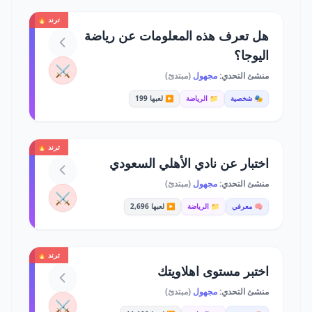
ترند 🔥
هل تعرف هذه المعلومات عن رياضة
اليوجا؟
⚔️
منشئ التحدي:
مجهول
(مبتدئ)
🎭 شخصية
📁 الرياضة
▶️ لعبها 199
ترند 🔥
اختبار عن نادي الأهلي السعودي
منشئ التحدي:
مجهول
(مبتدئ)
⚔️
🧠 معرفي
📁 الرياضة
▶️ لعبها 2,696
ترند 🔥
اختبر مستوى اهلاويتك
منشئ التحدي:
مجهول
(مبتدئ)
⚔️