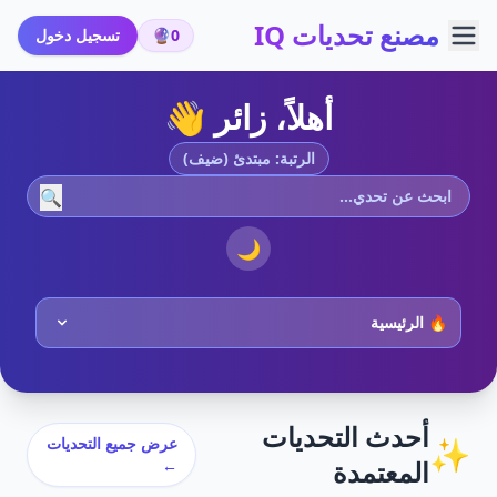
مصنع تحديات IQ
0
🔮
تسجيل دخول
أهلاً، زائر 👋
الرتبة: مبتدئ (ضيف)
🔍
🌙
أحدث التحديات
✨
عرض جميع التحديات
المعتمدة
←