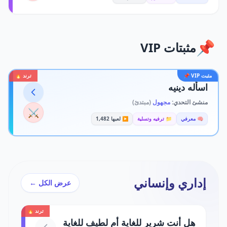
📌
مثبتات VIP
مثبت VIP 📌
ترند 🔥
اسأله دينيه
منشئ التحدي:
مجهول
(مبتدئ)
⚔️
🧠 معرفي
📁 ترفيه وتسلية
▶️ لعبها 1,482
إداري وإنساني
عرض الكل ←
ترند 🔥
هل أنت شرير للغاية أم لطيف للغاية